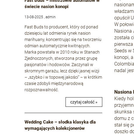
Fast Buds – mistrzowie automatów w
nasionam
świecie nasion konopi
władzami
13-08-2025 , admin
opuścił 
W połowi
Fast Buds to producent, który od ponad
Nasiona 
dziesięciu lat odmienia rynek nasion
została c
marihuany, koncentrując się na tworzeniu
pierwsza
odmian automatycznie kwitnących.
Seeds w S
Marka powstała w 2010 roku w Stanach
konopi, a
Zjednoczonych, stworzona przez grupę
Colombian
pasjonatów i hodowców. Zaczynali w
nadal jes
skromnym garażu, lecz dzięki jasnej wizji
– „szybko i w topowej jakości” – w krótkim
czasie zdobyli międzynarodową
rozpoznawalność.
Nasiona 
Kiedy ho
czytaj całość »
przyjemn
skunksa 
domu z c
Wedding Cake – słodka klasyka dla
stał się
wymagających kolekcjonerów
doszło do