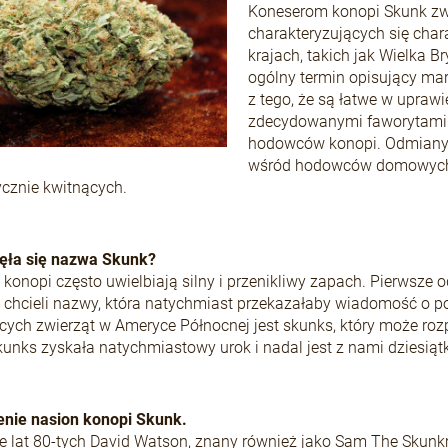
Koneserom konopi Skunk zwy
charakteryzujących się cha
krajach, takich jak Wielka 
ogólny termin opisujący ma
z tego, że są łatwe w uprawi
zdecydowanymi faworytami 
hodowców konopi. Odmiany 
wśród hodowców domowych. 
cznie kwitnących.
ęła się nazwa Skunk?
onopi często uwielbiają silny i przenikliwy zapach. Pierwsze o
chcieli nazwy, która natychmiast przekazałaby wiadomość o p
cych zwierząt w Ameryce Północnej jest skunks, który może roz
nks zyskała natychmiastowy urok i nadal jest z nami dziesiątki
nie nasion konopi Skunk.
e lat 80-tych David Watson, znany również jako Sam The Skun