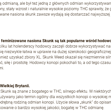
ą odmianą, ale był też jedną z głównych odmian wykorzystywany
ony, stały wzrost i naturalnie wysokie poziomy THC sprawiły, 
wane nasiona skunk zawsze wydają się dostarczać najwyższej j
 feminizowane nasiona Skunk są tak popularne wśród hodo
kilku lat holenderscy hodowcy zaczęli dobrze wykorzystywać 
ię niezwykle łatwa w uprawie na dużej szerokości geograficzne
nież uzyskać zbiory XL. Skunk Weed okazał się niezmiennie sil
ć, siłę i prostotę. Hodowcy konopi pokochali to, a od tego cz
i.
ielkiej Brytanii.
kunk są znane z bogatego w THC, silnego efektu. W niektórych k
używany jako termin ogólny dla wszystkich konopi o wysokiej 
odrębną rodziną odmian konopi. Użycie słowa „skunk” do opisa
owanie o bardzo wysokiej jakości, bogatej w THC odmianę.