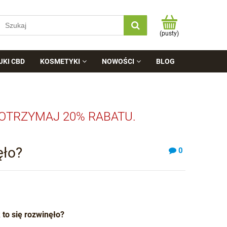
(pusty)
JKI CBD
KOSMETYKI
NOWOŚCI
BLOG
 OTRZYMAJ 20% RABATU.
ęło?
0
 to się rozwinęło?