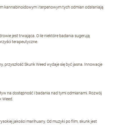
lem kannabinoidowym i terpenowym tych odmian odsłaniają
wie jest trwająca. O ile niektóre badania sugerują
orzyści terapeutyczne.
uany, przyszłość Skunk Weed wydaje się być jasna. Innowacje
wpływ na dostępność i badania nad tymi odmianami. Rozwój
k Weed.
okiej jakości marihuany. Od muzyki po film, skunk jest