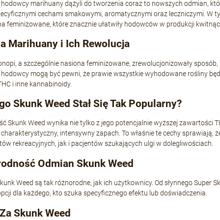
, hodowcy marihuany dążyli do tworzenia coraz to nowszych odmian, któr
pecyficznymi cechami smakowymi, aromatycznymi oraz leczniczymi. W ty
a feminizowane, które znacznie ułatwiły hodowców w produkcji kwitnący
a Marihuany i Ich Rewolucja
nopi, a szczególnie nasiona feminizowane, zrewolucjonizowały sposób, 
hodowcy mogą być pewni, że prawie wszystkie wyhodowane rośliny będą ż
HC i inne kannabinoidy.
+Speed Auto
Afghan Kush Auto
go Skunk Weed Stał Się Tak Popularny?
19,80 zł
18,00 zł
ć Skunk Weed wynika nie tylko z jego potencjalnie wyższej zawartości TH
charakterystyczny, intensywny zapach. To właśnie te cechy sprawiają, 
DO KOSZYKA
DO KOSZYKA
w rekreacyjnych, jak i pacjentów szukających ulgi w dolegliwościach.
rodność Odmian Skunk Weed
unk Weed są tak różnorodne, jak ich użytkownicy. Od słynnego Super Sk
pcji dla każdego, kto szuka specyficznego efektu lub doświadczenia.
 Za Skunk Weed