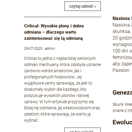
czytaj całość »
Nasiona 
Nasiona 
Critical: Wysokie plony i dobra
skunksa, 
odmiana – dlaczego warto
20 godzi
zainteresować się tą odmianą
wynagrod
29-07-2025 , admin
100 dni o
feminizo
Critical to jedna z najbardziej cenionych
aby zape
odmian marihuany, która zdobyła uznanie
Passion.
zarówno wśród amatorów, jak i
profesjonalnych hodowców. Jej
wyjątkowe cechy sprawiają, że jest to
doskonały wybór dla każdego, kto
Genez
poszukuje wysokich plonów i łatwej
uprawy. W tym artykule przyjrzymy się
Skunk Wee
bliżej tej odmianie, jej właściwościom oraz
znane z in
zaletom, które sprawiają, że warto ją
wybrać.
Ewoluc