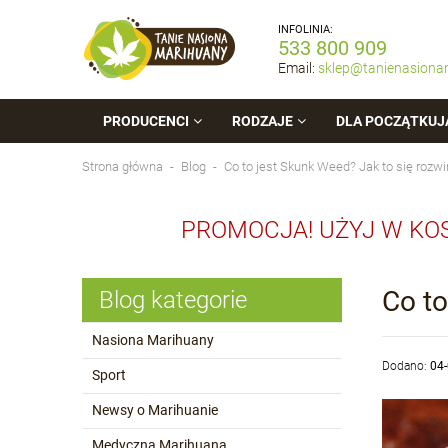
INFOLINIA:
533 800 909
Email:
sklep@tanienasiona
PRODUCENCI
RODZAJE
DLA POCZĄTKUJ
Strona główna
Blog
Co to jest Skunk Weed? Jak to się rozwi
PROMOCJA! UŻYJ W KO
Co to
Blog kategorie
Nasiona Marihuany
Dodano:
04
Sport
Newsy o Marihuanie
Medyczna Marihuana