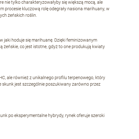
e nie tylko charakteryzowałyby się większą mocą, ale
m procesie kluczową rolę odegrały nasiona marihuany, w
ch żeńskich roślin.
w jaki hoduje się marihuanę. Dzięki feminizowanym
eńskie, co jest istotne, gdyż to one produkują kwiaty
LSD Auto
Purple Lemonade 
18,00 zł
24,30 zł
C, ale również z unikalnego profilu terpenowego, który
że skunk jest szczególnie poszukiwany zarówno przez
DO KOSZYKA
DO KOSZYKA
unk po eksperymentalne hybrydy, rynek oferuje szeroki