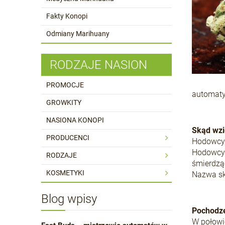
Fakty Konopi
Odmiany Marihuany
RODZAJE NASION
PROMOCJE
automaty
GROWKITY
NASIONA KONOPI
Skąd wzi
PRODUCENCI
Hodowcy k
Hodowcy 
RODZAJE
śmierdzą
KOSMETYKI
Nazwa sku
Blog wpisy
Pochodze
W połowi