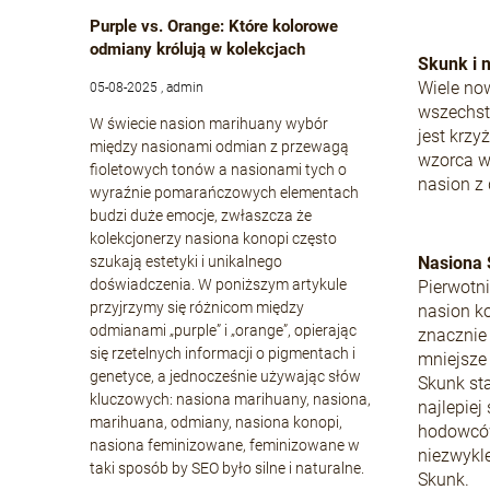
Purple vs. Orange: Które kolorowe
odmiany królują w kolekcjach
Skunk i 
Wiele no
05-08-2025 , admin
wszechst
W świecie nasion marihuany wybór
jest krz
między nasionami odmian z przewagą
wzorca w
fioletowych tonów a nasionami tych o
nasion z 
wyraźnie pomarańczowych elementach
budzi duże emocje, zwłaszcza że
kolekcjonerzy nasiona konopi często
szukają estetyki i unikalnego
Nasiona 
doświadczenia. W poniższym artykule
Pierwotni
przyjrzymy się różnicom między
nasion k
odmianami „purple” i „orange”, opierając
znacznie
się rzetelnych informacji o pigmentach i
mniejsze
genetyce, a jednocześnie używając słów
Skunk sta
kluczowych: nasiona marihuany, nasiona,
najlepiej
marihuana, odmiany, nasiona konopi,
hodowców
nasiona feminizowane, feminizowane w
niezwykle
taki sposób by SEO było silne i naturalne.
Skunk.