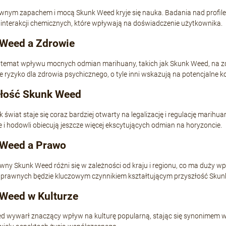
ywnym zapachem i mocą Skunk Weed kryje się nauka. Badania nad profi
interakcji chemicznych, które wpływają na doświadczenie użytkownika.
Weed a Zdrowie
temat wpływu mocnych odmian marihuany, takich jak Skunk Weed, na zdro
 ryzyko dla zdrowia psychicznego, o tyle inni wskazują na potencjalne k
łość Skunk Weed
k świat staje się coraz bardziej otwarty na legalizację i regulację marih
 i hodowli obiecują jeszcze więcej ekscytujących odmian na horyzoncie.
Weed a Prawo
wny Skunk Weed różni się w zależności od kraju i regionu, co ma duży 
 prawnych będzie kluczowym czynnikiem kształtującym przyszłość Skun
Weed w Kulturze
 wywarł znaczący wpływ na kulturę popularną, stając się synonimem wys