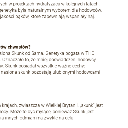
ch w projektach hydratyzacji w kolejnych latach.
że genetyka była naturalnym wyborem dla hodowców.
akości pąków, które zapewniają wspaniały haj.
wców chwastów?
nasiona Skunk od Sama. Genetyka bogata w THC
j. Oznaczało to, że mniej doświadczeni hodowcy
ny. Skunk posiadał wszystkie ważne cechy:
asu nasiona skunk pozostają ulubionymi hodowcami
rajach, zwłaszcza w Wielkiej Brytanii, „skunk” jest
mocy. Może to być mylące, ponieważ Skunk jest
nia innych odmian ma zwykle na celu