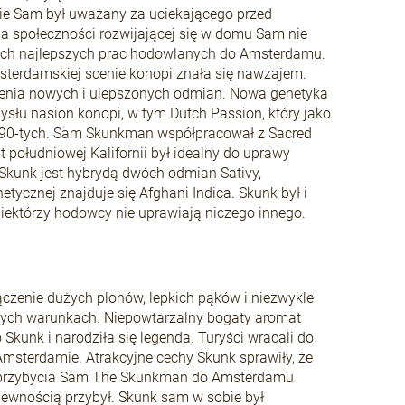
ie Sam był uważany za uciekającego przed
a społeczności rozwijającej się w domu Sam nie
woich najlepszych prac hodowlanych do Amsterdamu.
terdamskiej scenie konopi znała się nawzajem.
zenia nowych i ulepszonych odmian. Nowa genetyka
ysłu nasion konopi, w tym Dutch Passion, który jako
t 90-tych. Sam Skunkman współpracował z Sacred
t południowej Kalifornii był idealny do uprawy
 Skunk jest hybrydą dwóch odmian Sativy,
ycznej znajduje się Afghani Indica. Skunk był i
 Niektórzy hodowcy nie uprawiają niczego innego.
czenie dużych plonów, lepkich pąków i niezwykle
żnych warunkach. Niepowtarzalny bogaty aromat
kunk i narodziła się legenda. Turyści wracali do
msterdamie. Atrakcyjne cechy Skunk sprawiły, że
d przybycia Sam The Skunkman do Amsterdamu
 pewnością przybył. Skunk sam w sobie był