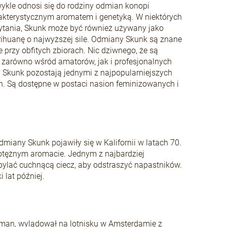
kle odnosi się do rodziny odmian konopi
rakterystycznym aromatem i genetyką. W niektórych
Brytania, Skunk może być również używany jako
rihuanę o najwyższej sile. Odmiany Skunk są znane
e przy obfitych zbiorach. Nic dziwnego, że są
zarówno wśród amatorów, jak i profesjonalnych
Skunk pozostają jednymi z najpopularniejszych
Są dostępne w postaci nasion feminizowanych i
dmiany Skunk pojawiły się w Kalifornii w latach 70.
otężnym aromacie. Jednym z najbardziej
pylać cuchnącą ciecz, aby odstraszyć napastników.
 lat później.
kman, wylądował na lotnisku w Amsterdamie z