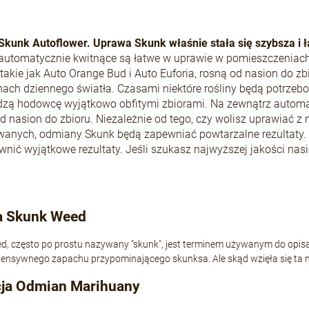
Skunk Autoflower. Uprawa Skunk właśnie stała się szybsza i ł
automatycznie kwitnące są łatwe w uprawie w pomieszczeniach
takie jak Auto Orange Bud i Auto Euforia, rosną od nasion do z
nach dziennego światła. Czasami niektóre rośliny będą potrzeb
zą hodowcę wyjątkowo obfitymi zbiorami. Na zewnątrz automat
d nasion do zbioru. Niezależnie od tego, czy wolisz uprawiać z
wanych, odmiany Skunk będą zapewniać powtarzalne rezultaty. 
wnić wyjątkowe rezultaty. Jeśli szukasz najwyższej jakości nas
a Skunk Weed
d, często po prostu nazywany "skunk", jest terminem używanym do opis
tensywnego zapachu przypominającego skunksa. Ale skąd wzięła się ta naz
ja Odmian Marihuany