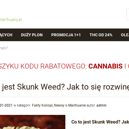
marihuany.pl
ĄCYCH
DUŻY PLON
PROMOCJA 1+1
THC OD 24%
OLE
nęło?
SZYKU KODU RABATOWEGO:
CANNABIS
I
 jest Skunk Weed? Jak to się rozwin
-01-2021
w kategorii:
Fakty Konopi
,
Newsy o Marihuanie
autor:
admin
Co to jest Skunk Weed? Jak