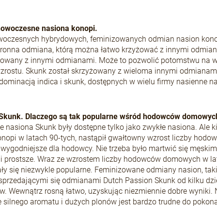
nowoczesne nasiona konopi.
woczesnych hybrydowych, feminizowanych odmian nasion konop
ronna odmiana, którą można łatwo krzyżować z innymi odmiana
yżowany z innymi odmianami. Może to pozwolić potomstwu na wy
zrostu. Skunk został skrzyżowany z wieloma innymi odmianam
dominacją indica i skunk, dostępnych w wielu firmy nasienne na
Skunk. Dlaczego są tak popularne wśród hodowców domowyc
e nasiona Skunk były dostępne tylko jako zwykłe nasiona. Ale k
onopi w latach 90-tych, nastąpił gwałtowny wzrost liczby ho
 wygodniejsze dla hodowcy. Nie trzeba było martwić się męskim
 i prostsze. Wraz ze wzrostem liczby hodowców domowych w lat
ły się niezwykle popularne. Feminizowane odmiany nasion, takie
 sprzedającymi się odmianami Dutch Passion Skunk od kilku dzie
. Wewnątrz rosną łatwo, uzyskując niezmiennie dobre wyniki. 
 silnego aromatu i dużych plonów jest bardzo trudne do pokona