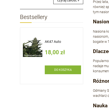
czytaj całość »
Przez lata
również s
tym nasion
Bestsellery
Nasion
Nasiona ko
nasionom, 
bogate w T
efruit Auto
AK47 Auto
Dlacze
ł
18,00 zł
Popularnoś
nadaje mu 
SZYKA
DO KOSZYKA
konsumentó
Różno
Odmiany Sk
wachlarz o
Nauka