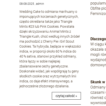
popularn
08-08-2025 , admin
Obfite pl
Wedding Cake to odmiana marihuany o
Feminizo
imponujących korzeniach genetycznych,
często określana także jako Triangle
Mints #23 lub Pink Cookies. Powstała
dzięki skrzyżowaniu Animal Mints z
Triangle Kush, choć według innych źródeł
Dlaczego
ma pochodzić z Cherry Pie i Girl Scout
W ciągu 
Cookies. Ta hybryda, będąca w większości
okazała s
indica, w proporcji około 60 % indica do
mogli rów
40 % sativa, stanowi przykład odmiany,
wydajnoś
która łączy w sobie najlepiej
domowym
zbalansowane cechy genetyczne.
Doskonale widać, jak współgrają tu geny
słodkich cookie oraz wytrzymałych linii
indica, co daje efekt intensywnego, a
Skunk w W
jednocześnie złożonego działania.
Odmiany S
czasami 
czytaj całość »
również 
wywniosk