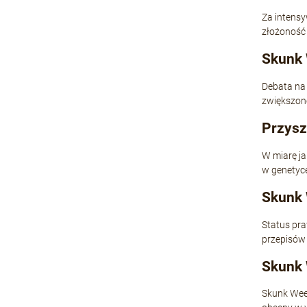
Za intens
złożoność 
Skunk 
Debata na 
zwiększone
Przysz
W miarę ja
w genetyce
Skunk 
Status pra
przepisów
Skunk 
Skunk Weed