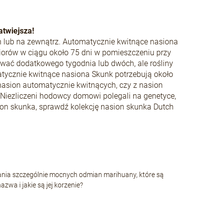
atwiejsza!
 lub na zewnątrz. Automatycznie kwitnące nasiona
biorów w ciągu około 75 dni w pomieszczeniu przy
ować dodatkowego tygodnia lub dwóch, ale rośliny
ycznie kwitnące nasiona Skunk potrzebują około
 nasion automatycznie kwitnących, czy z nasion
Niezliczeni hodowcy domowi polegali na genetyce,
ion skunka, sprawdź kolekcję nasion skunka Dutch
ania szczególnie mocnych odmian marihuany, które są
wa i jakie są jej korzenie?