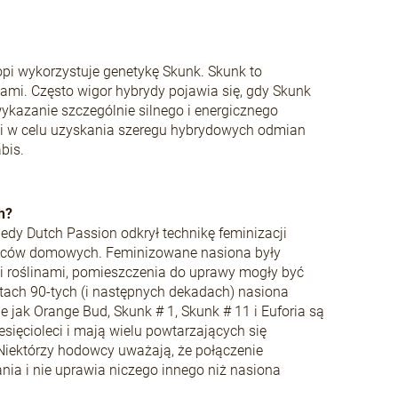
i wykorzystuje genetykę Skunk. Skunk to
mi. Często wigor hybrydy pojawia się, gdy Skunk
kazanie szczególnie silnego i energicznego
i w celu uzyskania szeregu hybrydowych odmian
bis.
h?
iedy Dutch Passion odkrył technikę feminizacji
dowców domowych. Feminizowane nasiona były
i roślinami, pomieszczenia do uprawy mogły być
ach 90-tych (i następnych dekadach) nasiona
 jak Orange Bud, Skunk # 1, Skunk # 11 i Euforia są
sięcioleci i mają wielu powtarzających się
Niektórzy hodowcy uważają, że połączenie
nia i nie uprawia niczego innego niż nasiona