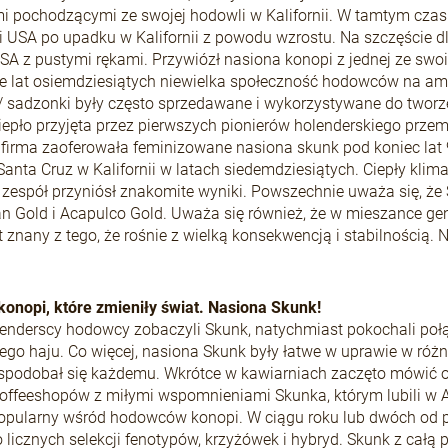
i pochodzącymi ze swojej hodowli w Kalifornii. W tamtym czas
 USA po upadku w Kalifornii z powodu wzrostu. Na szczęście dl
USA z pustymi rękami. Przywiózł nasiona konopi z jednej ze s
e lat osiemdziesiątych niewielka społeczność hodowców na ams
/ sadzonki były często sprzedawane i wykorzystywane do twor
iepło przyjęta przez pierwszych pionierów holenderskiego przem
 firma zaoferowała feminizowane nasiona skunk pod koniec la
anta Cruz w Kalifornii w latach siedemdziesiątych. Ciepły klima
 zespół przyniósł znakomite wyniki. Powszechnie uważa się, że
 Gold i Acapulco Gold. Uważa się również, że w mieszance genet
t znany z tego, że rośnie z wielką konsekwencją i stabilnością.
konopi, które zmieniły świat. Nasiona Skunk!
lenderscy hodowcy zobaczyli Skunk, natychmiast pokochali połą
ego haju. Co więcej, nasiona Skunk były łatwe w uprawie w ró
spodobał się każdemu. Wkrótce w kawiarniach zaczęto mówić o S
offeeshopów z miłymi wspomnieniami Skunka, którym lubili w A
 popularny wśród hodowców konopi. W ciągu roku lub dwóch o
 licznych selekcji fenotypów, krzyżówek i hybryd. Skunk z całą