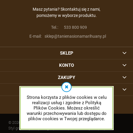
Masz pytania? Skontaktuj się z nami,
pomożemy w wyborze produktu.
Tel.:
533 800 909
E-mail:
sklep@tanienasionamarihuany.pl
SKLEP
KONTO
ZAKUPY
INFORMACJE
Strona korzysta z plików cookies w celu
realizacji usług i zgodnie z Polityką
Plików Cookies. Możesz określić
warunki przechowywania lub dostępu do
plików cookies w Twojej przeglądarce.
© 2026 tanienasionamarihuany.pl. Wszelkie prawa zastrzeżone.
Styl graficzny ShopGadget.pl
Sklep internetowy Shoper.pl