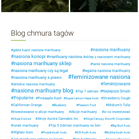
Blog chmura tagów
nasiona marihuany
gdzie kupić nasiona marihuany
nasiona konopi
marihuany nasiona
sklep z nasionami marihuany
nasiona marihuany sklep
tanie nasiona marihuany
nasiona marihuany czy są legal
legalne nasiona marihuany
feminizowane nasiona
nasiona marihuany a prawo
feminizowane
żeńskie nasiona marihuany
nasiona marihuany blog
Najlepsze Smaki
Top 7 odmian
Popularne
Pineapple Kush
Strawberry Cough
Super Lemon Haze Auto
Californian Orange
Mokum’s Tulip
Blueberry
Passion Fruit
Inwestowanie w akcje marihuany
Akcje marihuany
w co inwestować
Akcje Aurora Cannabis Inc.
Akcje Cronos
Akcje Canopy Growth Corporatio
rynek marihuany
Top 5 Odmian marihuany na Sen
Big Bud Auto
Afghani Auto
Purple Kush Auto
OG Kush Auto
Bubba Kush Auto