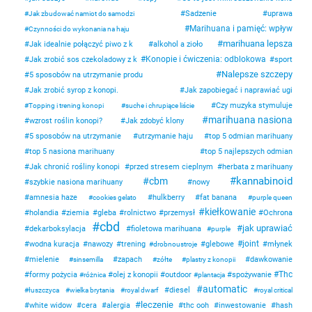
Sadzenie
uprawa
Jak zbudować namiot do samodzi
Marihuana i pamięć: wpływ
Czynności do wykonania na haju
marihuana lepsza
Jak idealnie połączyć piwo z k
alkohol a zioło
Konopie i ćwiczenia: odblokowa
Jak zrobić sos czekoladowy z k
sport
Nalepsze szczepy
5 sposobów na utrzymanie produ
Jak zrobić syrop z konopi.
Jak zapobiegać i naprawiać ugi
Czy muzyka stymuluje
Topping i trening konopi
suche i chrupiące liście
marihuana nasiona
wzrost roślin konopi?
Jak zdobyć klony
5 sposobów na utrzymanie
utrzymanie haju
top 5 odmian marihuany
top 5 nasiona marihuany
top 5 najlepszych odmian
Jak chronić rośliny konopi
przed stresem cieplnym
herbata z marihuany
kannabinoid
cbm
szybkie nasiona marihuany
nowy
amnesia haze
hulkberry
fat banana
cookies gelato
purple queen
kiełkowanie
holandia
ziemia
gleba
rolnictwo
przemysł
Ochrona
cbd
jak uprawiać
dekarboksylacja
fioletowa marihuana
purple
joint
wodna kuracja
nawozy
trening
glebowe
młynek
drobnoustroje
mielenie
zapach
dawkowanie
sinsemilla
zółte
plastry z konopii
Thc
formy pożycia
olej z konopii
outdoor
spożywanie
różnica
plantacja
automatic
diesel
łuszczyca
wielka brytania
royal dwarf
royal critical
leczenie
white widow
cera
alergia
thc ooh
inwestowanie
hash