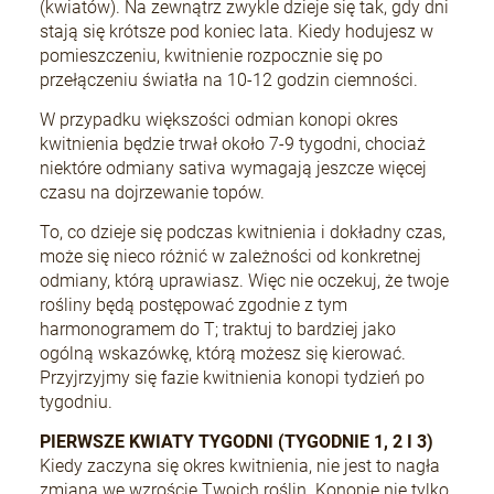
(kwiatów). Na zewnątrz zwykle dzieje się tak, gdy dni
stają się krótsze pod koniec lata. Kiedy hodujesz w
pomieszczeniu, kwitnienie rozpocznie się po
przełączeniu światła na 10-12 godzin ciemności.
W przypadku większości odmian konopi okres
kwitnienia będzie trwał około 7-9 tygodni, chociaż
niektóre odmiany sativa wymagają jeszcze więcej
czasu na dojrzewanie topów.
To, co dzieje się podczas kwitnienia i dokładny czas,
może się nieco różnić w zależności od konkretnej
odmiany, którą uprawiasz. Więc nie oczekuj, że twoje
rośliny będą postępować zgodnie z tym
harmonogramem do T; traktuj to bardziej jako
ogólną wskazówkę, którą możesz się kierować.
Przyjrzyjmy się fazie kwitnienia konopi tydzień po
tygodniu.
PIERWSZE KWIATY TYGODNI (TYGODNIE 1, 2 I 3)
Kiedy zaczyna się okres kwitnienia, nie jest to nagła
zmiana we wzroście Twoich roślin. Konopie nie tylko