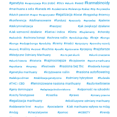
kannabinoidy
genetyka
co zrobić
thcv
weed
waporyzacja
skunk
marihuana a seks
kanada
th
uzależnienie
tolerancja
zakaz
trip
wycieszka
legalizacja
dutch passion
świat
kręgosłup
niemcy
vapor
waporyzator
konferencja
dofinansowanie
fundusz
palenie
pszczoły
sprzedaz
dekryminalizacja
haszysz
jak zwiększyć działanie
Jak wzmocnić działanie
Sativa i indica
Dieta
choroby
Suplementy
ochrona konopi
ochrona roślin
kraje
szkodniki
produkcja oleju
bongo
kremy
maści
bonga
rodzaje bonga
produkty
przyczyny
powolny rozwój
najstarsze
rośliny
kuchnia
przepisy
rozwój
wzrost
posiłki
gotowanie
Medyczne Odmiany Marihuany
co to jest skunk
skunk znaczenie
najmocniejsze
historia
krzyżownie
skunk historia
sport a marihuana
nasiona bez thc
festiwale
hodowla konopi
spotkania
imprezy
nasiona autoflowering
genetyka marihuany
krzyżowanie roślin
odmiany hybrydowe
selekcja odmian
stabilizacja genetyczna
Ruderalis
feminizowane nasiona marihuany
auto-kwitnienie
THC i CBD
geny dominujące
odporność na szkodniki
adaptacja środowiskowa
cechy fenotypowe
ciastka
prawo
zmiany prawne
legalizacja marihuany
ekskluzywne odmiany marihuany
oddawanie krwi
posiadanie
Jak marihuana wpływa na mózg
wpływ
mózg
charytatywnie
pomoc
trendy
KOBIETY