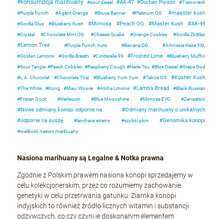
konsumpcja marihuany
AK-47
Durban Poison
sour diesel
Trainwreck
maaster kush
Purple Punch
Agent Orange
Bruce Banner
Platinum OG
Mimosa
Peach OG
Master Kush
AK-49
Gorilla Glue
Blueberry Kush
Crystal
Chocolate Mint OG
Cheese Quake
Orange Cookies
Gorilla Zkittlez
Lemon Tree
Purple Punch Auto
Banana OG
Amnesia Haze XXL
Frosted Lime
Golden Lemons
Gorilla Breath
Cinderella 99
Blueberry Muffin
Sour Tangie
Peach Cobbler:
Raspberry Cough
Harle-Tsu
Blue Diesel
Grape God
Kosher Kush
L.A. Chocolat
Chocolate Thai
Blueberry Yum Yum
Tahoe OG
Lamb’s Bread
The White
Kong
Maui Wowie
Aloha Limone
Black Russian
Frisian Duck
Harlequin
Blue Moonshine
Mimosa EVO
Zensation
Nowe odmiany konopi odporne na
Odmiany marihuany o unikalnych
odporne na suszę
Genomika konopi
landrace strains
szybki plon
wielkość nasion marihuany
Nasiona marihuany są Legalne & Notka prawna
Zgodnie z Polskim prawem nasiona konopi sprzedajemy w
celu kolekcjonerskim, przez co rozumiemy zachowanie
genetyki w celu przetrwania gatunku. Ziarnka konopi
indyjskich to również źródło licznych witamin i substancji
odżywczych, co czy czyni je doskonałym elementem