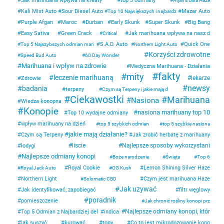
Jak marihuana wpływa na kreaty
top 3 odmiany
Arjan's Ultra Haze
Kali Mist Auto
Sour Diesel Auto
Mazar Auto
Top 10 Największych i najbardz
Purple Afgan
Maroc
Durban
Early Skunk
Super Skunk
Big Bang
Easy Sativa
Green Crack
Jak marihuana wpływa na nasz d
Critical
S.A.D. Auto
Quick One
Top 5 Najszybszych odmian mari
Northern Light Auto
Korzyści zdrowotne
Speed Bud Auto
60 Day Wonder
Marihuana i wpływ na zdrowie
Medyczna Marihuana - Działania
fakty
mity
leczenie marihuaną
lekarze
Zdrowie
newsy
badania
terpeny
Czym są Terpeny i jakie mają d
Ciekawostki
Marihuana
Nasiona
Wiedza konopna
Konopie
nasiona marihuany top 10
Top 10 wydajne odmiany
wpływ marihuany na dzień
top 5 szybkich odmian
top 5 szybkie nasiona
jakie mają działanie?
Czym są Terpeny
Jak zrobić herbatę z marihuany
liscie
Najlepsze sposoby wykorzystani
łodygi
Najlepsze odmiany konopi
Boże narodzenie
Święta
Top 6
Royal Cookie
Lemon Shining Silver Haze
Royal Jack Auto
OG Kush
Northern Light
Czym jest marihuana Haze
Solomatic CBD
Jak uzywać
Jak identyfikować, zapobiegać
filtr węglowy
poradnik
pomieszczenie
Jak chronić rośliny konopi prz
Najlepsze odmiany konopi, któr
Top 5 Odmian z Najbardziej del
indica
jak suszyć
kurować
topy
Co to jest mikrodozowanie kono