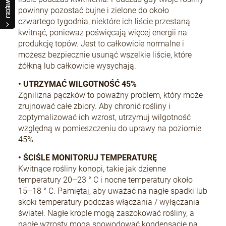
WIĘCEJ
powinny pozostać bujne i zielone do około
czwartego tygodnia, niektóre ich liście przestaną
kwitnąć, ponieważ poświęcają więcej energii na
produkcję topów. Jest to całkowicie normalne i
możesz bezpiecznie usunąć wszelkie liście, które
żółkną lub całkowicie wysychają.
• UTRZYMAĆ WILGOTNOŚĆ 45%
Zgnilizna pączków to poważny problem, który może
zrujnować całe zbiory. Aby chronić rośliny i
zoptymalizować ich wzrost, utrzymuj wilgotność
względną w pomieszczeniu do uprawy na poziomie
45%.
• ŚCIŚLE MONITORUJ TEMPERATURĘ
Kwitnące rośliny konopi, takie jak dzienne
temperatury 20–23 ° C i nocne temperatury około
15–18 ° C. Pamiętaj, aby uważać na nagłe spadki lub
skoki temperatury podczas włączania / wyłączania
świateł. Nagłe krople mogą zaszokować rośliny, a
nagłe wzrosty mogą spowodować kondensację na