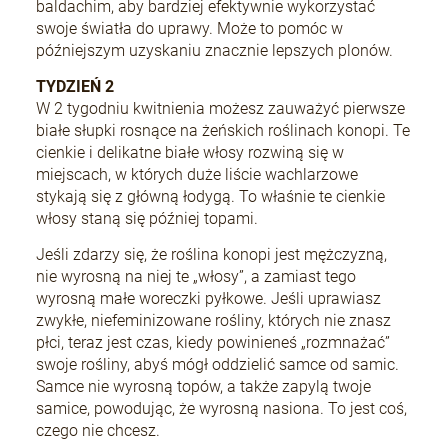
baldachim, aby bardziej efektywnie wykorzystać
swoje światła do uprawy. Może to pomóc w
późniejszym uzyskaniu znacznie lepszych plonów.
+Speed Auto
TYDZIEŃ 2
19,80 zł
W 2 tygodniu kwitnienia możesz zauważyć pierwsze
białe słupki rosnące na żeńskich roślinach konopi. Te
cienkie i delikatne białe włosy rozwiną się w
miejscach, w których duże liście wachlarzowe
DO KOSZYKA
stykają się z główną łodygą. To właśnie te cienkie
włosy staną się później topami.
Jeśli zdarzy się, że roślina konopi jest mężczyzną,
nie wyrosną na niej te „włosy”, a zamiast tego
wyrosną małe woreczki pyłkowe. Jeśli uprawiasz
zwykłe, niefeminizowane rośliny, których nie znasz
płci, teraz jest czas, kiedy powinieneś „rozmnażać”
swoje rośliny, abyś mógł oddzielić samce od samic.
Samce nie wyrosną topów, a także zapylą twoje
samice, powodując, że wyrosną nasiona. To jest coś,
czego nie chcesz.