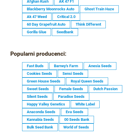
Afghan Kush
AK 47 F1
Blackberry Moonrocks Auto
Ghost Train Haze
Ak 47 Weed
Critical 2.0
60 Day Grapefruit Auto
Think Different
Gorilla Glue
Seedbank
Popularni producenci:
Fast Buds
Barney's Farm
Anesia Seeds
Cookies Seeds
Sensi Seeds
Green House Seeds
Royal Queen Seeds
Sweet Seeds
Female Seeds
Dutch Passion
Silent Seeds
Paradise Seeds
Happy Valley Genetics
White Label
Anaconda Seeds
Eva Seeds
Kannabia Seeds
00 Seeds Bank
Bulk Seed Bank
World of Seeds