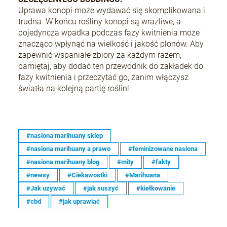
Uprawa konopi może wydawać się skomplikowana i
trudna. W końcu rośliny konopi są wrażliwe, a
pojedyncza wpadka podczas fazy kwitnienia może
znacząco wpłynąć na wielkość i jakość plonów. Aby
zapewnić wspaniałe zbiory za każdym razem,
pamiętaj, aby dodać ten przewodnik do zakładek do
fazy kwitnienia i przeczytać go, zanim włączysz
światła na kolejną partię roślin!
#nasiona marihuany sklep
#nasiona marihuany a prawo
#feminizowane nasiona
#nasiona marihuany blog
#mity
#fakty
#newsy
#Ciekawostki
#Marihuana
#Jak uzywać
#jak suszyć
#kiełkowanie
#cbd
#jak uprawiać