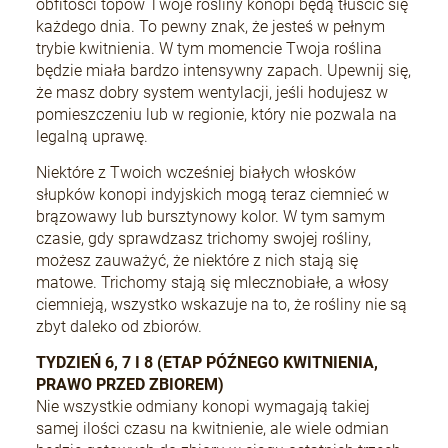
obfitości topów Twoje rośliny konopi będą tłuścić się
każdego dnia. To pewny znak, że jesteś w pełnym
trybie kwitnienia. W tym momencie Twoja roślina
będzie miała bardzo intensywny zapach. Upewnij się,
że masz dobry system wentylacji, jeśli hodujesz w
pomieszczeniu lub w regionie, który nie pozwala na
legalną uprawę.
Niektóre z Twoich wcześniej białych włosków
słupków konopi indyjskich mogą teraz ciemnieć w
brązowawy lub bursztynowy kolor. W tym samym
czasie, gdy sprawdzasz trichomy swojej rośliny,
możesz zauważyć, że niektóre z nich stają się
matowe. Trichomy stają się mlecznobiałe, a włosy
ciemnieją, wszystko wskazuje na to, że rośliny nie są
zbyt daleko od zbiorów.
TYDZIEŃ 6, 7 I 8 (ETAP PÓŹNEGO KWITNIENIA,
PRAWO PRZED ZBIOREM)
Nie wszystkie odmiany konopi wymagają takiej
samej ilości czasu na kwitnienie, ale wiele odmian