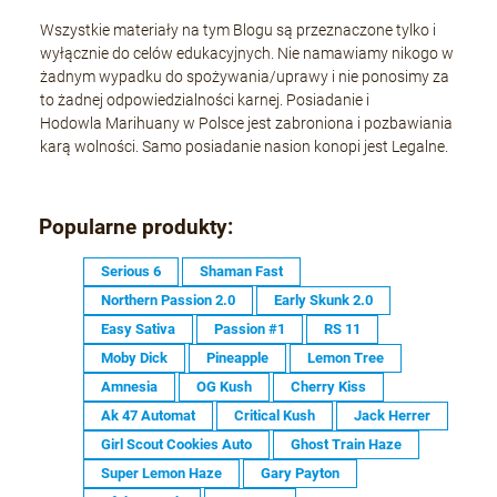
Wszystkie materiały na tym Blogu są przeznaczone tylko i
wyłącznie do celów edukacyjnych. Nie namawiamy nikogo w
żadnym wypadku do spożywania/uprawy i nie ponosimy za
to żadnej odpowiedzialności karnej. Posiadanie i
Hodowla Marihuany w Polsce jest zabroniona i pozbawiania
karą wolności. Samo posiadanie nasion konopi jest Legalne.
Popularne produkty:
Serious 6
Shaman Fast
Northern Passion 2.0
Early Skunk 2.0
Easy Sativa
Passion #1
RS 11
Moby Dick
Pineapple
Lemon Tree
Amnesia
OG Kush
Cherry Kiss
Ak 47 Automat
Critical Kush
Jack Herrer
Girl Scout Cookies Auto
Ghost Train Haze
Super Lemon Haze
Gary Payton