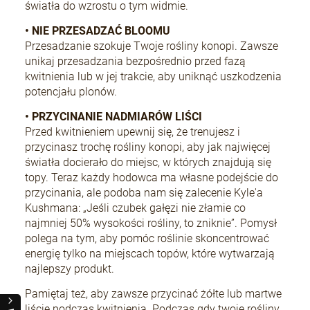
światła do wzrostu o tym widmie.
• NIE PRZESADZAĆ BLOOMU
Przesadzanie szokuje Twoje rośliny konopi. Zawsze
unikaj przesadzania bezpośrednio przed fazą
kwitnienia lub w jej trakcie, aby uniknąć uszkodzenia
potencjału plonów.
• PRZYCINANIE NADMIARÓW LIŚCI
Przed kwitnieniem upewnij się, że trenujesz i
przycinasz trochę rośliny konopi, aby jak najwięcej
światła docierało do miejsc, w których znajdują się
topy. Teraz każdy hodowca ma własne podejście do
przycinania, ale podoba nam się zalecenie Kyle'a
Kushmana: „Jeśli czubek gałęzi nie złamie co
najmniej 50% wysokości rośliny, to zniknie”. Pomysł
polega na tym, aby pomóc roślinie skoncentrować
energię tylko na miejscach topów, które wytwarzają
najlepszy produkt.
Pamiętaj też, aby zawsze przycinać żółte lub martwe
liście podczas kwitnienia. Podczas gdy twoje rośliny