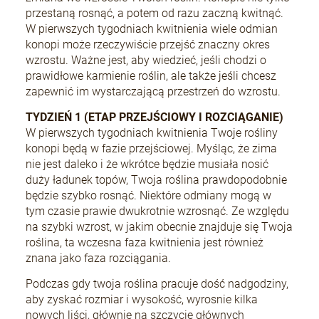
przestaną rosnąć, a potem od razu zaczną kwitnąć.
W pierwszych tygodniach kwitnienia wiele odmian
konopi może rzeczywiście przejść znaczny okres
wzrostu. Ważne jest, aby wiedzieć, jeśli chodzi o
prawidłowe karmienie roślin, ale także jeśli chcesz
zapewnić im wystarczającą przestrzeń do wzrostu.
TYDZIEŃ 1 (ETAP PRZEJŚCIOWY I ROZCIĄGANIE)
W pierwszych tygodniach kwitnienia Twoje rośliny
konopi będą w fazie przejściowej. Myśląc, że zima
nie jest daleko i że wkrótce będzie musiała nosić
duży ładunek topów, Twoja roślina prawdopodobnie
będzie szybko rosnąć. Niektóre odmiany mogą w
tym czasie prawie dwukrotnie wzrosnąć. Ze względu
na szybki wzrost, w jakim obecnie znajduje się Twoja
roślina, ta wczesna faza kwitnienia jest również
znana jako faza rozciągania.
Podczas gdy twoja roślina pracuje dość nadgodziny,
aby zyskać rozmiar i wysokość, wyrosnie kilka
nowych liści, głównie na szczycie głównych