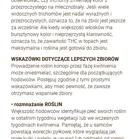
obserwować, czy trichomy zmieniają kolor z
przezroczystego na mlecznobiały. Jeśli wiele
widocznych trichomów jest nadal wyraźnych i
przezroczystych, oznacza to, że na zbiór jest jeszcze
za wcześnie. Ale kiedy większość włosków ma
bursztynowy kolor i nieprzejrzystą klarowność,
oznacza to, że zawartość THC w topach jest
maksymalna i roślina jest gotowa do zbioru.
WSKAZÓWKI DOTYCZĄCE LEPSZYCH ZBIORÓW
Prowadzenie roślin konopi przez fazę kwitnienia
może onieśmielać, szczególnie dla początkujących
hodowców. Postępuj zgodnie z tymi prostymi
wskazówkami, aby mieć pewność, że zawsze
otrzymasz wspaniałe zbiory:
• rozmnażanie ROŚLIN
Większość hodowców identyfikuje płeć swoich roślin
w ostatnim tygodniu wegetacji lub we wczesnych
tygodniach kwitnienia. Pamiętaj, że u samców
powstają woreczki pyłkowe, które wyglądają jak
małe kulki i należy je usunąć lub oddzielić od samic,