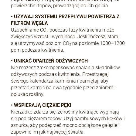
powierzchni topów, prowadzącą do ich gnicia.
• UŻYWAJ SYSTEMU PRZEPŁYWU POWIETRZA Z
FILTREM WĘGLA
Uzupełnianie CO₂ podczas fazy kwitnienia może
zwiększyć wzrost i wydajność. Jeśli możesz, staraj
się utrzymywać poziom CO₂ na poziomie 1000–1200
ppm podczas kwitnienia.
• UNIKAĆ OPARZEŃ ODŻYWCZYCH
Nie możesz zrekompensować spalania składników
odżywczych podczas kwitnienia. Przestrzegaj
ścisłego kalendarza karmienia i pamiętaj, aby
przestać karmić na dwa tygodnie przed zbiorem i
opłukać rośliny.
• WSPIERAJĄ CIĘŻKIE PĘKI
Nierzadko zdarza się, że rośliny kwitnące wyginają
się pod ciężarem topów. Użyj bambusowych kołków i
sznurka, aby podeprzeć mocno obciążone gałęzie i
zapewnić im jak najwięcej światła.