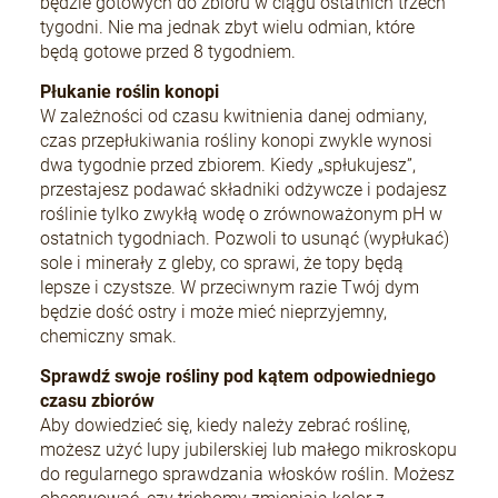
będzie gotowych do zbioru w ciągu ostatnich trzech
tygodni. Nie ma jednak zbyt wielu odmian, które
będą gotowe przed 8 tygodniem.
Płukanie roślin konopi
W zależności od czasu kwitnienia danej odmiany,
czas przepłukiwania rośliny konopi zwykle wynosi
dwa tygodnie przed zbiorem. Kiedy „spłukujesz”,
przestajesz podawać składniki odżywcze i podajesz
roślinie tylko zwykłą wodę o zrównoważonym pH w
ostatnich tygodniach. Pozwoli to usunąć (wypłukać)
sole i minerały z gleby, co sprawi, że topy będą
lepsze i czystsze. W przeciwnym razie Twój dym
będzie dość ostry i może mieć nieprzyjemny,
chemiczny smak.
Sprawdź swoje rośliny pod kątem odpowiedniego
czasu zbiorów
Aby dowiedzieć się, kiedy należy zebrać roślinę,
możesz użyć lupy jubilerskiej lub małego mikroskopu
do regularnego sprawdzania włosków roślin. Możesz