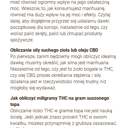
mieć również ogromny wpływ na jego ostateczną
moc. Wreszcie, to, jak konsumujesz marihuanę,
również ma duży wpływ na jej moc i efekty. Czytaj
dalej, aby dogłębnie przyjrzeć się ustalaniu dawki
początkowej dla konopi, niezależnie od tego, czy
wolisz palić skręty, palić lub chrupać produkty
spożywcze.
Obliczanie siły suchego zioła lub oleju CBD
Po pierwsze; zanim będziemy mogli obliczyć idealną
dawkę, musimy określić, jak silna jest marihuana.
Niezależnie od tego, czy jest to zioło bogate w THC,
czy olej CBD, proces określania stężenia / siły
działania jest w rzeczywistości mniej trudny, niż
mogłoby się wydawać.
Jak obliczyć miligramy THC na gram suszonego
topa
Obliczanie ilości THC w gramie topa nie jest nauką
ścisłą. Jeśli jednak znasz procent THC w swoim
kwiatku, możesz przynajmniej z grubsza oszacować,