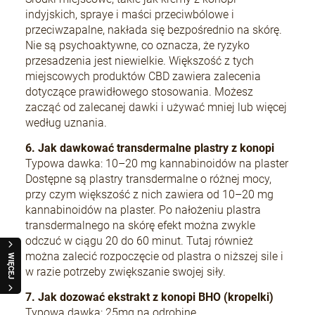
indyjskich, spraye i maści przeciwbólowe i
przeciwzapalne, nakłada się bezpośrednio na skórę.
Nie są psychoaktywne, co oznacza, że ryzyko
przesadzenia jest niewielkie. Większość z tych
miejscowych produktów CBD zawiera zalecenia
dotyczące prawidłowego stosowania. Możesz
zacząć od zalecanej dawki i używać mniej lub więcej
według uznania.
6. Jak dawkować transdermalne plastry z konopi
Typowa dawka: 10–20 mg kannabinoidów na plaster
Dostępne są plastry transdermalne o różnej mocy,
przy czym większość z nich zawiera od 10–20 mg
kannabinoidów na plaster. Po nałożeniu plastra
transdermalnego na skórę efekt można zwykle
odczuć w ciągu 20 do 60 minut. Tutaj również
można zalecić rozpoczęcie od plastra o niższej sile i
WIĘCEJ
w razie potrzeby zwiększanie swojej siły.
7. Jak dozować ekstrakt z konopi BHO (kropelki)
Typowa dawka: 25mg na odrobinę