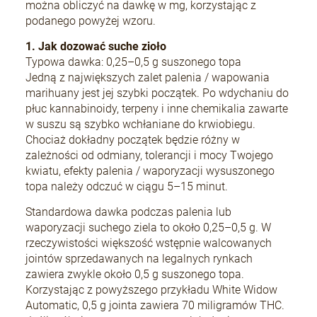
można obliczyć na dawkę w mg, korzystając z
podanego powyżej wzoru.
1. Jak dozować suche zioło
Typowa dawka: 0,25–0,5 g suszonego topa
Jedną z największych zalet palenia / wapowania
marihuany jest jej szybki początek. Po wdychaniu do
płuc kannabinoidy, terpeny i inne chemikalia zawarte
w suszu są szybko wchłaniane do krwiobiegu.
Chociaż dokładny początek będzie różny w
zależności od odmiany, tolerancji i mocy Twojego
kwiatu, efekty palenia / waporyzacji wysuszonego
topa należy odczuć w ciągu 5–15 minut.
Standardowa dawka podczas palenia lub
waporyzacji suchego ziela to około 0,25–0,5 g. W
rzeczywistości większość wstępnie walcowanych
jointów sprzedawanych na legalnych rynkach
zawiera zwykle około 0,5 g suszonego topa.
Korzystając z powyższego przykładu White Widow
Automatic, 0,5 g jointa zawiera 70 miligramów THC.