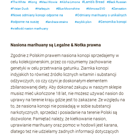
Lamb’s Bread
The White
Kong
Maui Wowie
Aloha Limone
Black Russian
Frisian Duck
Harlequin
Blue Moonshine
Mimosa EVO
Zensation
Nowe odmiany konopi odporne na
Odmiany marihuany o unikalnych
odporne na suszę
Genomika konopi
landrace strains
szybki plon
wielkość nasion marihuany
Nasiona marihuany są Legalne & Notka prawna
Zgodnie z Polskim prawem nasiona konopi sprzedajemy w
celu kolekcjonerskim, przez co rozumiemy zachowanie
genetyki w celu przetrwania gatunku. Ziarnka konopi
indyjskich to również źródło licznych witamin i substancji
odżywczych, co czy czyni je doskonałym elementem
zbilansowanej diety. Aby dokonać zakupu w naszym sklepie
musisz mieć ukończone 18 lat, nie możesz używać nasion do
uprawy na terenie kraju gdzie jest to zakazane. Ze względu na
to, że nasiona konopi nie posiadają w sobie substancji
narkotycznych, sprzedaż i posiadanie na terenie Polski są
dozwolone. Pamiętać należy, że kiełkowanie nasion,
uprawianie marihuany oraz pomoc w hodowli jest karana,
dlatego też nie udzielamy żadnych informacji dotyczących