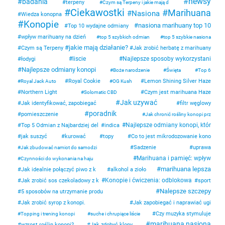
newsy
badania
terpeny
Czym są Terpeny i jakie mają d
Ciekawostki
Marihuana
Nasiona
Wiedza konopna
Konopie
nasiona marihuany top 10
Top 10 wydajne odmiany
wpływ marihuany na dzień
top 5 szybkich odmian
top 5 szybkie nasiona
jakie mają działanie?
Czym są Terpeny
Jak zrobić herbatę z marihuany
liscie
Najlepsze sposoby wykorzystani
łodygi
Najlepsze odmiany konopi
Boże narodzenie
Święta
Top 6
Royal Cookie
Lemon Shining Silver Haze
Royal Jack Auto
OG Kush
Northern Light
Czym jest marihuana Haze
Solomatic CBD
Jak uzywać
Jak identyfikować, zapobiegać
filtr węglowy
poradnik
pomieszczenie
Jak chronić rośliny konopi prz
Najlepsze odmiany konopi, któr
Top 5 Odmian z Najbardziej del
indica
jak suszyć
kurować
topy
Co to jest mikrodozowanie kono
Sadzenie
uprawa
Jak zbudować namiot do samodzi
Marihuana i pamięć: wpływ
Czynności do wykonania na haju
marihuana lepsza
Jak idealnie połączyć piwo z k
alkohol a zioło
Konopie i ćwiczenia: odblokowa
Jak zrobić sos czekoladowy z k
sport
Nalepsze szczepy
5 sposobów na utrzymanie produ
Jak zrobić syrop z konopi.
Jak zapobiegać i naprawiać ugi
Czy muzyka stymuluje
Topping i trening konopi
suche i chrupiące liście
marihuana nasiona
wzrost roślin konopi?
Jak zdobyć klony