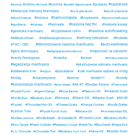
najstarsze
rośliny
kuchnia
przepisy
rozwój
wzrost
posiłki
gotowanie
Medyczne Odmiany Marihuany
co to jest skunk
skunk znaczenie
najmocniejsze
historia
krzyżownie
skunk historia
sport a marihuana
nasiona bez thc
festiwale
hodowla konopi
spotkania
imprezy
nasiona autoflowering
genetyka marihuany
krzyżowanie roślin
odmiany hybrydowe
selekcja odmian
stabilizacja genetyczna
Ruderalis
feminizowane nasiona marihuany
auto-kwitnienie
THC i CBD
geny dominujące
odporność na szkodniki
adaptacja środowiskowa
cechy fenotypowe
ciastka
prawo
zmiany prawne
legalizacja marihuany
ekskluzywne odmiany marihuany
oddawanie krwi
posiadanie
Jak marihuana wpływa na mózg
wpływ
mózg
charytatywnie
pomoc
trendy
KOBIETY
konsumpcja marihuany
AK-47
Durban Poison
sour diesel
Trainwreck
maaster kush
Purple Punch
Agent Orange
Bruce Banner
Platinum OG
Mimosa
Peach OG
Master Kush
AK-49
Gorilla Glue
Blueberry Kush
Crystal
Chocolate Mint OG
Cheese Quake
Orange Cookies
Gorilla Zkittlez
Lemon Tree
Purple Punch Auto
Banana OG
Amnesia Haze XXL
Frosted Lime
Golden Lemons
Gorilla Breath
Cinderella 99
Blueberry Muffin
Sour Tangie
Peach Cobbler:
Raspberry Cough
Harle-Tsu
Blue Diesel
Grape God
Kosher Kush
L.A. Chocolat
Chocolate Thai
Blueberry Yum Yum
Tahoe OG