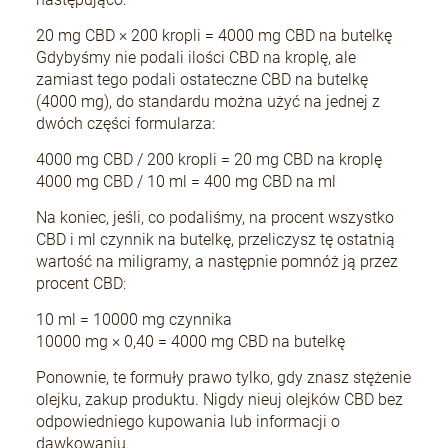
20 mg CBD × 200 kropli = 4000 mg CBD na butelkę
Gdybyśmy nie podali ilości CBD na kroplę, ale
+Speed Auto
zamiast tego podali ostateczne CBD na butelkę
19,80 zł
(4000 mg), do standardu można użyć na jednej z
dwóch części formularza:
4000 mg CBD / 200 kropli = 20 mg CBD na kroplę
DO KOSZYKA
4000 mg CBD / 10 ml = 400 mg CBD na ml
Na koniec, jeśli, co podaliśmy, na procent wszystko
CBD i ml czynnik na butelkę, przeliczysz tę ostatnią
wartość na miligramy, a następnie pomnóż ją przez
procent CBD:
10 ml = 10000 mg czynnika
10000 mg × 0,40 = 4000 mg CBD na butelkę
Ponownie, te formuły prawo tylko, gdy znasz stężenie
olejku, zakup produktu. Nigdy nieuj olejków CBD bez
odpowiedniego kupowania lub informacji o
dawkowaniu.