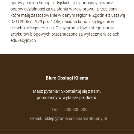
uprawy nasion konopi indyjskich. Nie ponosimy również
odpowiedzialności za działania wbrew prawu i przepisom,
które mają zastosowanie w danym regionie. Zgodnie z ustawą
Dz.U.2005 nr 179 poz.1485, nasiona konopi są legalne w
celach kolekcjonerskich. Opisy produktów, kategorii oraz
artykułów blogowych przeznaczone są wyłącznie w celach
edukacyjnych.
Biuro Obsługi Klienta
Masz pytania? Skontaktuj się z nami,
pomożemy w wyborze produktu.
Tel.:
533 800 909
E-mail:
sklep@tanienasionamarihuany.pl