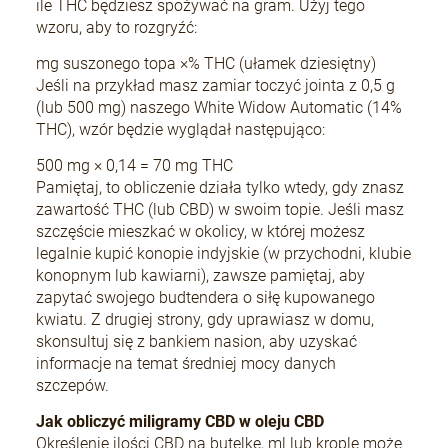
ile THC będziesz spożywać na gram. Użyj tego
wzoru, aby to rozgryźć:
mg suszonego topa ×% THC (ułamek dziesiętny)
Jeśli na przykład masz zamiar toczyć jointa z 0,5 g
(lub 500 mg) naszego White Widow Automatic (14%
THC), wzór będzie wyglądał następująco:
500 mg × 0,14 = 70 mg THC
Pamiętaj, to obliczenie działa tylko wtedy, gdy znasz
zawartość THC (lub CBD) w swoim topie. Jeśli masz
szczęście mieszkać w okolicy, w której możesz
legalnie kupić konopie indyjskie (w przychodni, klubie
konopnym lub kawiarni), zawsze pamiętaj, aby
zapytać swojego budtendera o siłę kupowanego
kwiatu. Z drugiej strony, gdy uprawiasz w domu,
skonsultuj się z bankiem nasion, aby uzyskać
informacje na temat średniej mocy danych
szczepów.
Jak obliczyć miligramy CBD w oleju CBD
Określenie ilości CBD na butelkę, ml lub kroplę może