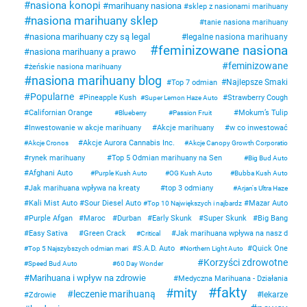
nasiona konopi
marihuany nasiona
sklep z nasionami marihuany
nasiona marihuany sklep
tanie nasiona marihuany
nasiona marihuany czy są legal
legalne nasiona marihuany
feminizowane nasiona
nasiona marihuany a prawo
feminizowane
żeńskie nasiona marihuany
nasiona marihuany blog
Najlepsze Smaki
Top 7 odmian
Popularne
Pineapple Kush
Strawberry Cough
Super Lemon Haze Auto
Californian Orange
Mokum’s Tulip
Blueberry
Passion Fruit
Inwestowanie w akcje marihuany
Akcje marihuany
w co inwestować
Akcje Aurora Cannabis Inc.
Akcje Cronos
Akcje Canopy Growth Corporatio
rynek marihuany
Top 5 Odmian marihuany na Sen
Big Bud Auto
Afghani Auto
Purple Kush Auto
OG Kush Auto
Bubba Kush Auto
Jak marihuana wpływa na kreaty
top 3 odmiany
Arjan's Ultra Haze
Kali Mist Auto
Sour Diesel Auto
Mazar Auto
Top 10 Największych i najbardz
Purple Afgan
Maroc
Durban
Early Skunk
Super Skunk
Big Bang
Easy Sativa
Green Crack
Jak marihuana wpływa na nasz d
Critical
S.A.D. Auto
Quick One
Top 5 Najszybszych odmian mari
Northern Light Auto
Korzyści zdrowotne
Speed Bud Auto
60 Day Wonder
Marihuana i wpływ na zdrowie
Medyczna Marihuana - Działania
fakty
mity
leczenie marihuaną
lekarze
Zdrowie