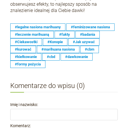
obserwujesz efekty, to najlepszy sposób na
znalezienie idealnej dla Ciebie dawki!
#legalne nasiona marihuany
#feminizowane nasiona
#leczenie marihuaną
#fakty
#badania
#Ciekawostki
#Konopie
#Jak uzywać
#kurować
#marihuana nasiona
#cbm
#kiełkowanie
#cbd
#dawkowanie
#formy pożycia
Komentarze do wpisu (0)
Imię i nazwisko:
Komentarz: