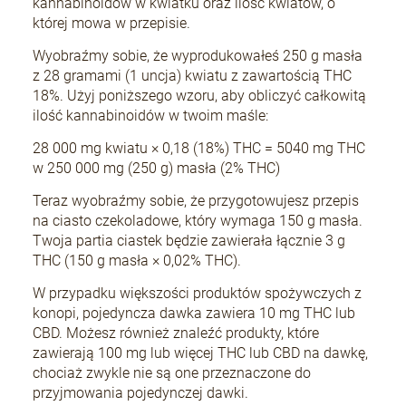
kannabinoidów w kwiatku oraz ilość kwiatów, o
której mowa w przepisie.
Wyobraźmy sobie, że wyprodukowałeś 250 g masła
z 28 gramami (1 uncja) kwiatu z zawartością THC
18%. Użyj poniższego wzoru, aby obliczyć całkowitą
ilość kannabinoidów w twoim maśle:
28 000 mg kwiatu × 0,18 (18%) THC = 5040 mg THC
w 250 000 mg (250 g) masła (2% THC)
Teraz wyobraźmy sobie, że przygotowujesz przepis
na ciasto czekoladowe, który wymaga 150 g masła.
Twoja partia ciastek będzie zawierała łącznie 3 g
THC (150 g masła × 0,02% THC).
W przypadku większości produktów spożywczych z
konopi, pojedyncza dawka zawiera 10 mg THC lub
CBD. Możesz również znaleźć produkty, które
zawierają 100 mg lub więcej THC lub CBD na dawkę,
chociaż zwykle nie są one przeznaczone do
przyjmowania pojedynczej dawki.