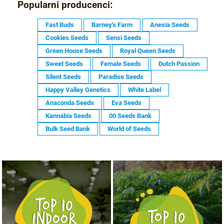
Popularni producenci:
Fast Buds
Barney's Farm
Anesia Seeds
Cookies Seeds
Sensi Seeds
Green House Seeds
Royal Queen Seeds
Sweet Seeds
Female Seeds
Dutch Passion
Silent Seeds
Paradise Seeds
Happy Valley Genetics
White Label
Anaconda Seeds
Eva Seeds
Kannabia Seeds
00 Seeds Bank
Bulk Seed Bank
World of Seeds
NASIONA MARIHUANY TOP 10 OUTDOOR
NASIONA MARIHUANY TOP 10 INDOOR
KUP TERAZ
KUP TERAZ