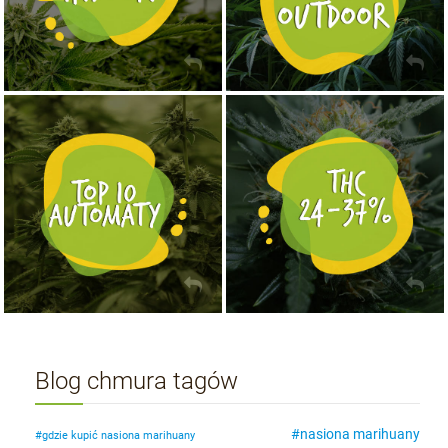
NASIONA MARIHUANY TOP 10 AUTOFLOWERING
MOCNE ODMIANY MARIHUANY THC OD 24 - 37%
KUP TERAZ
KUP TERAZ
Blog chmura tagów
nasiona marihuany
gdzie kupić nasiona marihuany