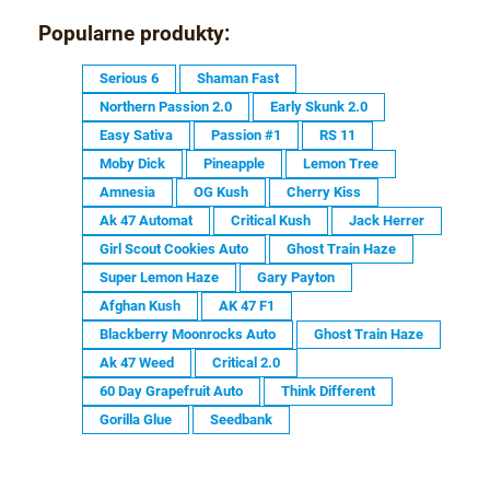
Popularne produkty:
Serious 6
Shaman Fast
Northern Passion 2.0
Early Skunk 2.0
Easy Sativa
Passion #1
RS 11
Moby Dick
Pineapple
Lemon Tree
Amnesia
OG Kush
Cherry Kiss
Ak 47 Automat
Critical Kush
Jack Herrer
Girl Scout Cookies Auto
Ghost Train Haze
Super Lemon Haze
Gary Payton
Afghan Kush
AK 47 F1
Blackberry Moonrocks Auto
Ghost Train Haze
Ak 47 Weed
Critical 2.0
60 Day Grapefruit Auto
Think Different
Gorilla Glue
Seedbank