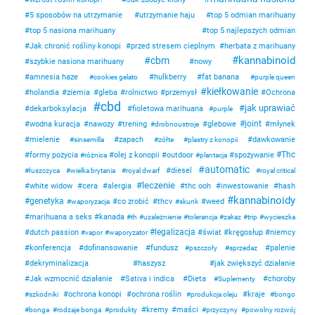
5 sposobów na utrzymanie
utrzymanie haju
top 5 odmian marihuany
top 5 nasiona marihuany
top 5 najlepszych odmian
Jak chronić rośliny konopi
przed stresem cieplnym
herbata z marihuany
kannabinoid
cbm
szybkie nasiona marihuany
nowy
amnesia haze
hulkberry
fat banana
cookies gelato
purple queen
kiełkowanie
holandia
ziemia
gleba
rolnictwo
przemysł
Ochrona
cbd
jak uprawiać
dekarboksylacja
fioletowa marihuana
purple
joint
wodna kuracja
nawozy
trening
glebowe
młynek
drobnoustroje
mielenie
zapach
dawkowanie
sinsemilla
zółte
plastry z konopii
Thc
formy pożycia
olej z konopii
outdoor
spożywanie
różnica
plantacja
automatic
diesel
łuszczyca
wielka brytania
royal dwarf
royal critical
leczenie
white widow
cera
alergia
thc ooh
inwestowanie
hash
kannabinoidy
genetyka
co zrobić
thcv
weed
waporyzacja
skunk
marihuana a seks
kanada
th
uzależnienie
tolerancja
zakaz
trip
wycieszka
legalizacja
dutch passion
świat
kręgosłup
niemcy
vapor
waporyzator
konferencja
dofinansowanie
fundusz
palenie
pszczoły
sprzedaz
dekryminalizacja
haszysz
jak zwiększyć działanie
Jak wzmocnić działanie
Sativa i indica
Dieta
choroby
Suplementy
ochrona konopi
ochrona roślin
kraje
szkodniki
produkcja oleju
bongo
kremy
maści
bonga
rodzaje bonga
produkty
przyczyny
powolny rozwój