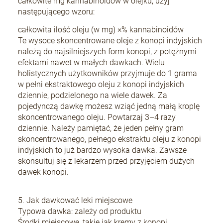
całkowite mg kannabinoidów w olejku, użyj
następującego wzoru:
całkowita ilość oleju (w mg) ×% kannabinoidów
Te wysoce skoncentrowane oleje z konopi indyjskich
należą do najsilniejszych form konopi, z potężnymi
efektami nawet w małych dawkach. Wielu
holistycznych użytkowników przyjmuje do 1 grama
w pełni ekstraktowego oleju z konopi indyjskich
dziennie, podzielonego na wiele dawek. Za
pojedynczą dawkę możesz wziąć jedną małą kroplę
skoncentrowanego oleju. Powtarzaj 3–4 razy
dziennie. Należy pamiętać, że jeden pełny gram
skoncentrowanego, pełnego ekstraktu oleju z konopi
indyjskich to już bardzo wysoka dawka. Zawsze
skonsultuj się z lekarzem przed przyjęciem dużych
dawek konopi.
5. Jak dawkować leki miejscowe
Typowa dawka: zależy od produktu
Środki miejscowe, takie jak kremy z konopi