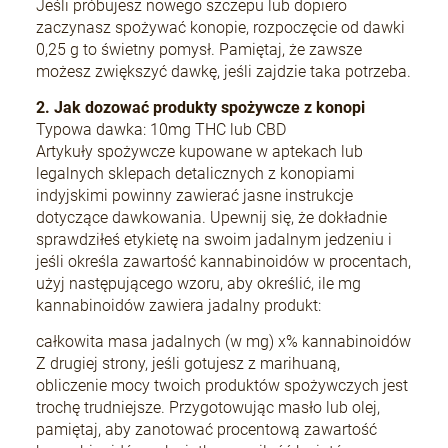
Jeśli próbujesz nowego szczepu lub dopiero
zaczynasz spożywać konopie, rozpoczęcie od dawki
0,25 g to świetny pomysł. Pamiętaj, że zawsze
możesz zwiększyć dawkę, jeśli zajdzie taka potrzeba.
2. Jak dozować produkty spożywcze z konopi
Typowa dawka: 10mg THC lub CBD
Artykuły spożywcze kupowane w aptekach lub
legalnych sklepach detalicznych z konopiami
indyjskimi powinny zawierać jasne instrukcje
dotyczące dawkowania. Upewnij się, że dokładnie
sprawdziłeś etykietę na swoim jadalnym jedzeniu i
jeśli określa zawartość kannabinoidów w procentach,
użyj następującego wzoru, aby określić, ile mg
kannabinoidów zawiera jadalny produkt:
całkowita masa jadalnych (w mg) x% kannabinoidów
Z drugiej strony, jeśli gotujesz z marihuaną,
obliczenie mocy twoich produktów spożywczych jest
trochę trudniejsze. Przygotowując masło lub olej,
pamiętaj, aby zanotować procentową zawartość