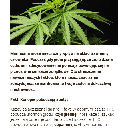
Marihuana może mieć różny wpływ na układ trawienny
człowieka. Podczas gdy jedni przysięgają, że zioło działa
cuda, inni zdecydowanie nie polecają powołując się na
przedziwne sensacje żołądkowe. Oto streszczenie
najważniejszych faktów, które musisz znać zanim
zdecydujesz, że marihuana to twoje zioło na dokuczliwą
niestrawność.
Fakt: Konopie pobudzają apetyt
Każdy palacz zaznał gastro – fakt. Wiadomym jest, że THC
pobudza „hormon głodu” czyli
grelinę
, która każe ci szukać
jedzenia a potem je pochłaniać. Jednocześnie, THC
powoduje uwalnianie się
dopaminy
, czyli tzw. hormonu