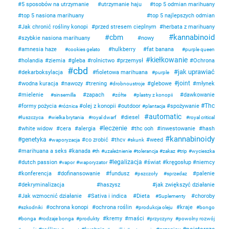
5 sposobów na utrzymanie
utrzymanie haju
top 5 odmian marihuany
top 5 nasiona marihuany
top 5 najlepszych odmian
Jak chronić rośliny konopi
przed stresem cieplnym
herbata z marihuany
kannabinoid
cbm
szybkie nasiona marihuany
nowy
amnesia haze
hulkberry
fat banana
cookies gelato
purple queen
kiełkowanie
holandia
ziemia
gleba
rolnictwo
przemysł
Ochrona
cbd
jak uprawiać
dekarboksylacja
fioletowa marihuana
purple
joint
wodna kuracja
nawozy
trening
glebowe
młynek
drobnoustroje
mielenie
zapach
dawkowanie
sinsemilla
zółte
plastry z konopii
Thc
formy pożycia
olej z konopii
outdoor
spożywanie
różnica
plantacja
automatic
diesel
łuszczyca
wielka brytania
royal dwarf
royal critical
leczenie
white widow
cera
alergia
thc ooh
inwestowanie
hash
kannabinoidy
genetyka
co zrobić
thcv
weed
waporyzacja
skunk
marihuana a seks
kanada
th
uzależnienie
tolerancja
zakaz
trip
wycieszka
legalizacja
dutch passion
świat
kręgosłup
niemcy
vapor
waporyzator
konferencja
dofinansowanie
fundusz
palenie
pszczoły
sprzedaz
dekryminalizacja
haszysz
jak zwiększyć działanie
Jak wzmocnić działanie
Sativa i indica
Dieta
choroby
Suplementy
ochrona konopi
ochrona roślin
kraje
szkodniki
produkcja oleju
bongo
kremy
maści
bonga
rodzaje bonga
produkty
przyczyny
powolny rozwój