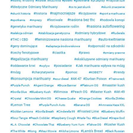
najstarsze
rośliny
kuchnia
przepisy
rozwój
wzrost
posiłki
gotowanie
Medyczne Odmiany Marihuany
co to jest skunk
skunk znaczenie
najmocniejsze
historia
krzyżownie
skunk historia
sport a marihuana
nasiona bez thc
festiwale
hodowla konopi
spotkania
imprezy
nasiona autoflowering
genetyka marihuany
krzyżowanie roślin
odmiany hybrydowe
selekcja odmian
stabilizacja genetyczna
Ruderalis
feminizowane nasiona marihuany
auto-kwitnienie
THC i CBD
geny dominujące
odporność na szkodniki
adaptacja środowiskowa
cechy fenotypowe
ciastka
prawo
zmiany prawne
legalizacja marihuany
ekskluzywne odmiany marihuany
oddawanie krwi
posiadanie
Jak marihuana wpływa na mózg
wpływ
mózg
charytatywnie
pomoc
trendy
KOBIETY
konsumpcja marihuany
AK-47
Durban Poison
sour diesel
Trainwreck
maaster kush
Purple Punch
Agent Orange
Bruce Banner
Platinum OG
Mimosa
Peach OG
Master Kush
AK-49
Gorilla Glue
Blueberry Kush
Crystal
Chocolate Mint OG
Cheese Quake
Orange Cookies
Gorilla Zkittlez
Lemon Tree
Purple Punch Auto
Banana OG
Amnesia Haze XXL
Frosted Lime
Golden Lemons
Gorilla Breath
Cinderella 99
Blueberry Muffin
Sour Tangie
Peach Cobbler:
Raspberry Cough
Harle-Tsu
Blue Diesel
Grape God
Kosher Kush
L.A. Chocolat
Chocolate Thai
Blueberry Yum Yum
Tahoe OG
Lamb’s Bread
The White
Kong
Maui Wowie
Aloha Limone
Black Russian