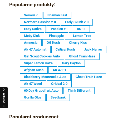
Popularne produkty:
Serious 6
Shaman Fast
Northern Passion 2.0
Early Skunk 2.0
Easy Sativa
Passion #1
RS 11
Moby Dick
Pineapple
Lemon Tree
Amnesia
OG Kush
Cherry Kiss
Ak 47 Automat
Critical Kush
Jack Herrer
Girl Scout Cookies Auto
Ghost Train Haze
Super Lemon Haze
Gary Payton
Afghan Kush
AK 47 F1
Blackberry Moonrocks Auto
Ghost Train Haze
Ak 47 Weed
Critical 2.0
60 Day Grapefruit Auto
Think Different
WIĘCEJ
Gorilla Glue
Seedbank
Popularni producenci: