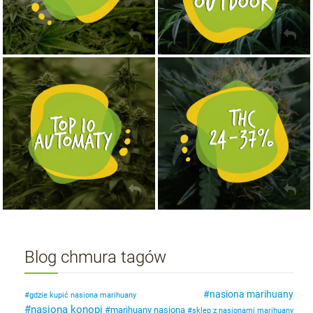
NASIONA MARIHUANY TOP 10 AUTOFLOWERING
MOCNE ODMIANY MARIHUANY THC OD 24 - 37%
KUP TERAZ
KUP TERAZ
Blog chmura tagów
nasiona marihuany
gdzie kupić nasiona marihuany
nasiona konopi
marihuany nasiona
sklep z nasionami marihuany