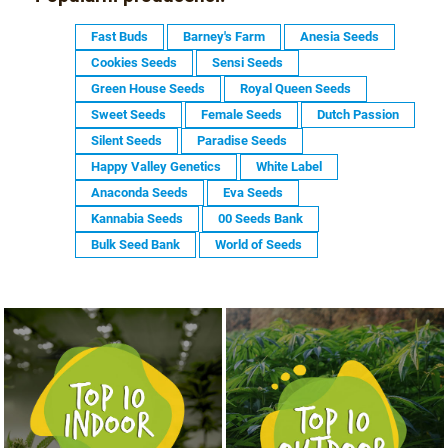
Fast Buds
Barney's Farm
Anesia Seeds
Cookies Seeds
Sensi Seeds
Green House Seeds
Royal Queen Seeds
Sweet Seeds
Female Seeds
Dutch Passion
Silent Seeds
Paradise Seeds
Happy Valley Genetics
White Label
Anaconda Seeds
Eva Seeds
Kannabia Seeds
00 Seeds Bank
Bulk Seed Bank
World of Seeds
NASIONA MARIHUANY TOP 10 OUTDOOR
NASIONA MARIHUANY TOP 10 INDOOR
KUP TERAZ
KUP TERAZ