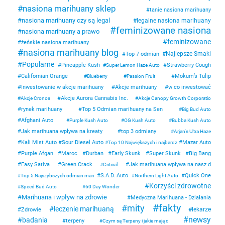
nasiona marihuany sklep
tanie nasiona marihuany
nasiona marihuany czy są legal
legalne nasiona marihuany
feminizowane nasiona
nasiona marihuany a prawo
feminizowane
żeńskie nasiona marihuany
nasiona marihuany blog
Najlepsze Smaki
Top 7 odmian
Popularne
Pineapple Kush
Strawberry Cough
Super Lemon Haze Auto
Californian Orange
Mokum’s Tulip
Blueberry
Passion Fruit
Inwestowanie w akcje marihuany
Akcje marihuany
w co inwestować
Akcje Aurora Cannabis Inc.
Akcje Cronos
Akcje Canopy Growth Corporatio
rynek marihuany
Top 5 Odmian marihuany na Sen
Big Bud Auto
Afghani Auto
Purple Kush Auto
OG Kush Auto
Bubba Kush Auto
Jak marihuana wpływa na kreaty
top 3 odmiany
Arjan's Ultra Haze
Kali Mist Auto
Sour Diesel Auto
Mazar Auto
Top 10 Największych i najbardz
Purple Afgan
Maroc
Durban
Early Skunk
Super Skunk
Big Bang
Easy Sativa
Green Crack
Jak marihuana wpływa na nasz d
Critical
S.A.D. Auto
Quick One
Top 5 Najszybszych odmian mari
Northern Light Auto
Korzyści zdrowotne
Speed Bud Auto
60 Day Wonder
Marihuana i wpływ na zdrowie
Medyczna Marihuana - Działania
fakty
mity
leczenie marihuaną
lekarze
Zdrowie
newsy
badania
terpeny
Czym są Terpeny i jakie mają d