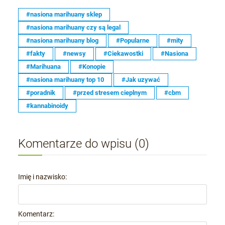
#nasiona marihuany sklep
#nasiona marihuany czy są legal
#nasiona marihuany blog
#Popularne
#mity
#fakty
#newsy
#Ciekawostki
#Nasiona
#Marihuana
#Konopie
#nasiona marihuany top 10
#Jak uzywać
#poradnik
#przed stresem cieplnym
#cbm
#kannabinoidy
Komentarze do wpisu (0)
Imię i nazwisko:
Komentarz: