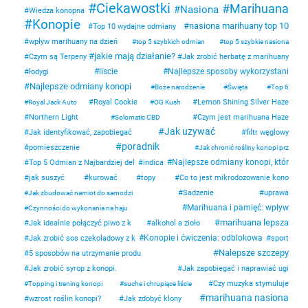
Ciekawostki
Marihuana
Nasiona
Wiedza konopna
Konopie
nasiona marihuany top 10
Top 10 wydajne odmiany
wpływ marihuany na dzień
top 5 szybkich odmian
top 5 szybkie nasiona
jakie mają działanie?
Czym są Terpeny
Jak zrobić herbatę z marihuany
liscie
Najlepsze sposoby wykorzystani
łodygi
Najlepsze odmiany konopi
Boże narodzenie
Święta
Top 6
Royal Cookie
Lemon Shining Silver Haze
Royal Jack Auto
OG Kush
Northern Light
Czym jest marihuana Haze
Solomatic CBD
Jak uzywać
Jak identyfikować, zapobiegać
filtr węglowy
poradnik
pomieszczenie
Jak chronić rośliny konopi prz
Najlepsze odmiany konopi, któr
Top 5 Odmian z Najbardziej del
indica
jak suszyć
kurować
topy
Co to jest mikrodozowanie kono
Sadzenie
uprawa
Jak zbudować namiot do samodzi
Marihuana i pamięć: wpływ
Czynności do wykonania na haju
marihuana lepsza
Jak idealnie połączyć piwo z k
alkohol a zioło
Konopie i ćwiczenia: odblokowa
Jak zrobić sos czekoladowy z k
sport
Nalepsze szczepy
5 sposobów na utrzymanie produ
Jak zrobić syrop z konopi.
Jak zapobiegać i naprawiać ugi
Czy muzyka stymuluje
Topping i trening konopi
suche i chrupiące liście
marihuana nasiona
wzrost roślin konopi?
Jak zdobyć klony