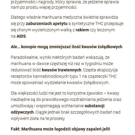
przyjemności i nagrody, który sprawia, że jedzenie sprawia
nam po prostu więcej przyjemności.
Dlatego właśnie marihuana medyczna świetnie sprawdza
się przy
zaburzeniach apetytu
a syntetyczne THC przepisuje
się chorym wycieńczonym walką z
rakiem
czy leczonym
na
AIDS
.
Ale… konopie mogą zmniejszać ilość kwasów żołądkowych
Paradoksalnie, wyniki niektórych badań wskazują, że
marihuana w dawce częstszej niż raz w tygodniu może
redukować ilość
kwasów trawiennych
. Częsta ekspozycja
receptorów kannabinoidowych typu 1 na cząsteczki THC
może spowalniać wydzielanie kwasów żołądkowych.
Dla większości ludzi nie jest to korzystne zjawisko – kwasy
niezbędne są do prawidłowego rozdrabniania jedzenia oraz
umożliwiają i wspomagają wchłanianie
substancji
odżywczych
. Ciągle jednak brak szczegółowych badań nad
wpływem zioła na te procesy.
Fakt: Marihuana może łagodzić objawy zapaleń jelit