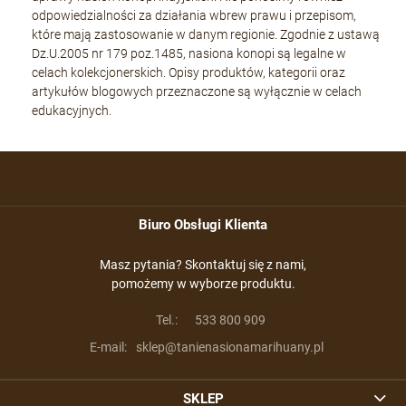
odpowiedzialności za działania wbrew prawu i przepisom,
które mają zastosowanie w danym regionie. Zgodnie z ustawą
Dz.U.2005 nr 179 poz.1485, nasiona konopi są legalne w
celach kolekcjonerskich. Opisy produktów, kategorii oraz
artykułów blogowych przeznaczone są wyłącznie w celach
edukacyjnych.
Biuro Obsługi Klienta
Masz pytania? Skontaktuj się z nami,
pomożemy w wyborze produktu.
Tel.:
533 800 909
E-mail:
sklep@tanienasionamarihuany.pl
SKLEP