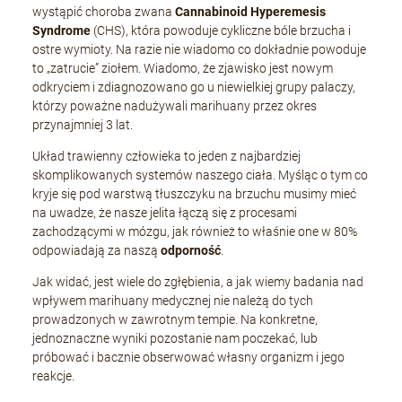
wystąpić choroba zwana
Cannabinoid Hyperemesis
Syndrome
(CHS), która powoduje cykliczne bóle brzucha i
ostre wymioty. Na razie nie wiadomo co dokładnie powoduje
+Speed Auto
to „zatrucie” ziołem. Wiadomo, że zjawisko jest nowym
odkryciem i zdiagnozowano go u niewielkiej grupy palaczy,
19,80 zł
którzy poważne nadużywali marihuany przez okres
przynajmniej 3 lat.
Układ trawienny człowieka to jeden z najbardziej
DO KOSZYKA
skomplikowanych systemów naszego ciała. Myśląc o tym co
kryje się pod warstwą tłuszczyku na brzuchu musimy mieć
na uwadze, że nasze jelita łączą się z procesami
zachodzącymi w mózgu, jak również to właśnie one w 80%
odpowiadają za naszą
odporność
.
Jak widać, jest wiele do zgłębienia, a jak wiemy badania nad
wpływem marihuany medycznej nie należą do tych
prowadzonych w zawrotnym tempie. Na konkretne,
jednoznaczne wyniki pozostanie nam poczekać, lub
próbować i bacznie obserwować własny organizm i jego
reakcje.