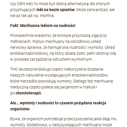
czy CBN nie!) to może być dobrą alternatywą dla chorych
przyjmujących
leki na bazie opiatów
. Może zatwardzać, ale
nie aż tak jak np. morfina.
Fakt: Marihuana lekiem na nudności
Powszechnie wiadomo, że konopie przynoszą ulgę przy
mdłościach. Wpływ marihuany na ośrodkowy układ
nerwowy sprawia, że hamuje ona nudności i wymioty. Układ
endokannabinoidowy, na który działa zioło, pełni istotną rolę
w procesie zarządzania odruchem wymiotnym.
THC skutecznie blokuje często niekorzystne działanie
naszych naturalnie występujących endokannabinoidów,
które nierzadko powodują wymioty. Dlatego też marihuanę
medyczną często poleca się pacjentom w trakcie i
po
chemioterapii.
Ale… wymioty i nudności to czasem pożądana reakcja
organizmu
Bywa, że organizm potrzebuje przeczyszczenia jakie dają mu
wymioty. Dodatkowo, u nadużywających marihuany może