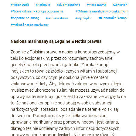
Frisian Duck
Harlequin
Blue Moonshine
Mimosa EVO
Zensation
Nowe odmiany konopi odporne na
Odmiany marihuany o unikalnych
odporne na suszę
Genomika konopi
landrace strains
szybki plon
wielkość nasion marihuany
Nasiona marihuany są Legalne & Notka prawna
Zgodnie z Polskim prawem nasiona konopi sprzedajemy w
celu kolekcjonerskim, przez co rozumiemy zachowanie
genetyki w celu przetrwania gatunku. Ziarnka konopi
indyjskich to również źródło licznych witamin i substancji
odżywczych, co czy czyni je doskonałym elementem
zbilansowanej diety. Aby dokonać zakupu w naszym sklepie
musisz mieć ukończone 18 lat, nie możesz używać nasion do
uprawy na terenie kraju gdzie jest to zakazane. Ze względu na
to, że nasiona konopi nie posiadają w sobie substancji
narkotycznych, sprzedaż i posiadanie na terenie Polski są
dozwolone. Pamiętać należy, że kiełkowanie nasion,
uprawianie marihuany oraz pomoc w hodowli jest karana,
dlatego też nie udzielamy żadnych informacji dotyczących
uprawy nasion konopi indyjskich. Nie ponosimy również