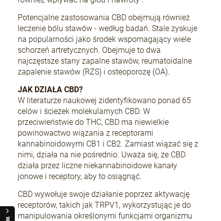
Potencjalne zastosowania CBD obejmują również
leczenie bólu stawów - według badań. Stale zyskuje
na popularności jako środek wspomagający wiele
schorzeń artretycznych. Obejmuje to dwa
najczęstsze stany zapalne stawów, reumatoidalne
zapalenie stawów (RZS) i osteoporozę (OA).
JAK DZIAŁA CBD?
W literaturze naukowej zidentyfikowano ponad 65
celów i ścieżek molekularnych CBD. W
przeciwieństwie do THC, CBD ma niewielkie
powinowactwo wiązania z receptorami
kannabinoidowymi CB1 i CB2. Zamiast wiązać się z
nimi, działa na nie pośrednio. Uważa się, że CBD
działa przez liczne niekannabinoidowe kanały
jonowe i receptory, aby to osiągnąć.
CBD wywołuje swoje działanie poprzez aktywację
receptorów, takich jak TRPV1, wykorzystując je do
manipulowania określonymi funkcjami organizmu