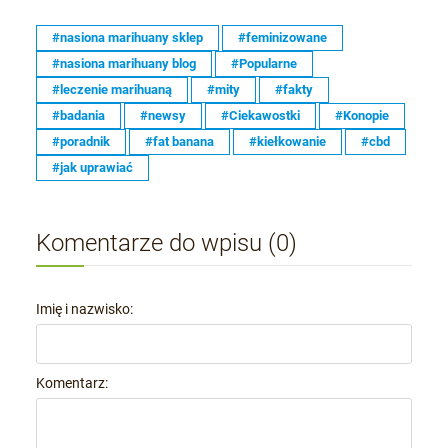
#nasiona marihuany sklep
#feminizowane
#nasiona marihuany blog
#Popularne
#leczenie marihuaną
#mity
#fakty
#badania
#newsy
#Ciekawostki
#Konopie
#poradnik
#fat banana
#kiełkowanie
#cbd
#jak uprawiać
Komentarze do wpisu (0)
Imię i nazwisko:
Komentarz: