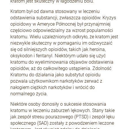
kratom jest skuteczny w łagodzeniu bólu.
Kratom był od dawna stosowany w leczeniu
odstawienia substancji, zwłaszcza opioidów. Kryzys
+Speed Auto
opioidowy w Ameryce Północnej był przynajmniej
19,80 zł
częściowo odpowiedzialny za wzrost popularności
kratomu. Wielu uzależnionych odkryło, że kratom jest
niezwykle skuteczny w pomaganiu im odzwyczaić
się od silniejszych opioidów, takich jak heroina,
DO KOSZYKA
oksykodon i fentanyl. Niektórym udało się użyć
kratomu do wyeliminowania objawów odstawienia
opioidów, aż do całkowitego ustąpienia. Zdolność
Kratomu do działania jako substytut opioidu
pozwala użytkownikom narkotyków zerwać z
nałogiem ciężkich narkotyków i wrócić do
normalnego życia.
Niektóre osoby donosiły o sukcesie stosowania
kratomu w leczeniu zaburzeń lękowych. Stany takie
jak zespół stresu pourazowego (PTSD) i zespół lęku
społecznego (SAD) zostały z powodzeniem leczone