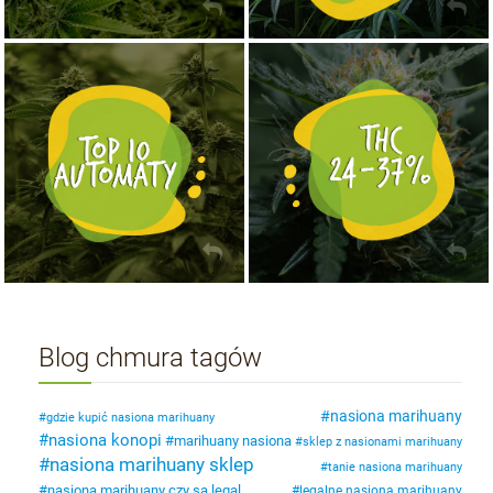
NASIONA MARIHUANY TOP 10 AUTOFLOWERING
MOCNE ODMIANY MARIHUANY THC OD 24 - 37%
KUP TERAZ
KUP TERAZ
Blog chmura tagów
nasiona marihuany
gdzie kupić nasiona marihuany
nasiona konopi
marihuany nasiona
sklep z nasionami marihuany
nasiona marihuany sklep
tanie nasiona marihuany
nasiona marihuany czy są legal
legalne nasiona marihuany