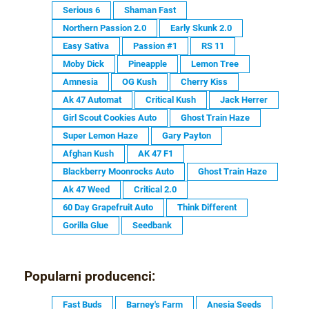
Serious 6
Shaman Fast
Northern Passion 2.0
Early Skunk 2.0
Easy Sativa
Passion #1
RS 11
Moby Dick
Pineapple
Lemon Tree
Amnesia
OG Kush
Cherry Kiss
Ak 47 Automat
Critical Kush
Jack Herrer
Girl Scout Cookies Auto
Ghost Train Haze
Super Lemon Haze
Gary Payton
Afghan Kush
AK 47 F1
Blackberry Moonrocks Auto
Ghost Train Haze
Ak 47 Weed
Critical 2.0
60 Day Grapefruit Auto
Think Different
Gorilla Glue
Seedbank
Popularni producenci:
Fast Buds
Barney's Farm
Anesia Seeds