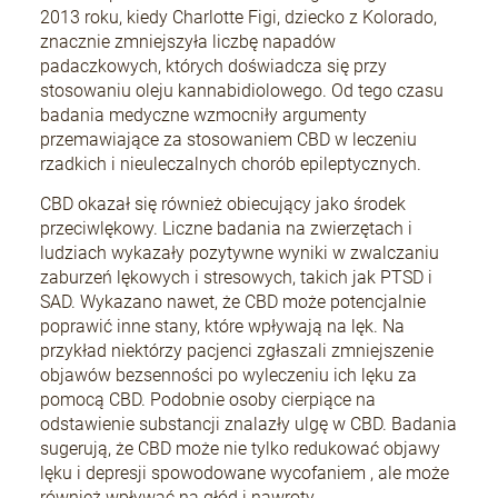
2013 roku, kiedy Charlotte Figi, dziecko z Kolorado,
znacznie zmniejszyła liczbę napadów
padaczkowych, których doświadcza się przy
stosowaniu oleju kannabidiolowego. Od tego czasu
badania medyczne wzmocniły argumenty
przemawiające za stosowaniem CBD w leczeniu
rzadkich i nieuleczalnych chorób epileptycznych.
CBD okazał się również obiecujący jako środek
przeciwlękowy. Liczne badania na zwierzętach i
ludziach wykazały pozytywne wyniki w zwalczaniu
zaburzeń lękowych i stresowych, takich jak PTSD i
SAD. Wykazano nawet, że CBD może potencjalnie
poprawić inne stany, które wpływają na lęk. Na
przykład niektórzy pacjenci zgłaszali zmniejszenie
objawów bezsenności po wyleczeniu ich lęku za
pomocą CBD. Podobnie osoby cierpiące na
odstawienie substancji znalazły ulgę w CBD. Badania
sugerują, że CBD może nie tylko redukować objawy
lęku i depresji spowodowane wycofaniem , ale może
również wpływać na głód i nawroty .