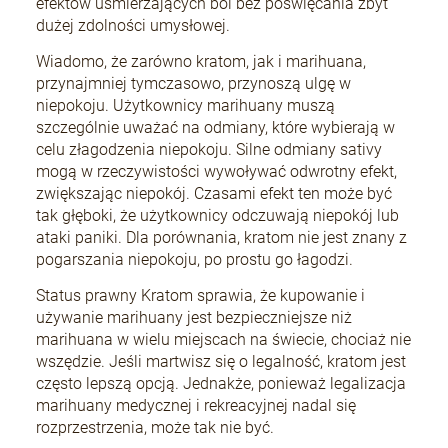
efektów uśmierzających ból bez poświęcania zbyt
dużej zdolności umysłowej.
Wiadomo, że zarówno kratom, jak i marihuana,
przynajmniej tymczasowo, przynoszą ulgę w
niepokoju. Użytkownicy marihuany muszą
szczególnie uważać na odmiany, które wybierają w
celu złagodzenia niepokoju. Silne odmiany sativy
mogą w rzeczywistości wywoływać odwrotny efekt,
zwiększając niepokój. Czasami efekt ten może być
tak głęboki, że użytkownicy odczuwają niepokój lub
ataki paniki. Dla porównania, kratom nie jest znany z
pogarszania niepokoju, po prostu go łagodzi.
Status prawny Kratom sprawia, że kupowanie i
używanie marihuany jest bezpieczniejsze niż
marihuana w wielu miejscach na świecie, chociaż nie
wszędzie. Jeśli martwisz się o legalność, kratom jest
często lepszą opcją. Jednakże, ponieważ legalizacja
marihuany medycznej i rekreacyjnej nadal się
rozprzestrzenia, może tak nie być.