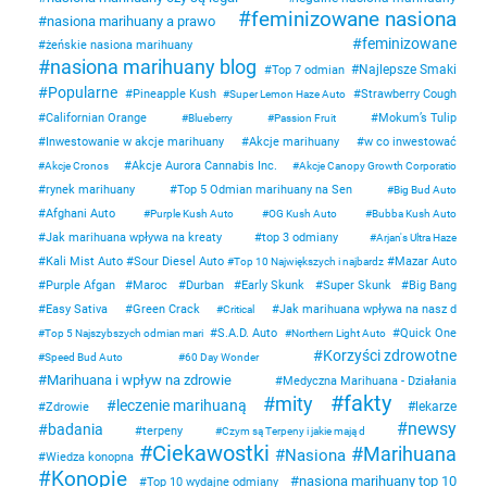
feminizowane nasiona
nasiona marihuany a prawo
feminizowane
żeńskie nasiona marihuany
nasiona marihuany blog
Najlepsze Smaki
Top 7 odmian
Popularne
Pineapple Kush
Strawberry Cough
Super Lemon Haze Auto
Californian Orange
Mokum’s Tulip
Blueberry
Passion Fruit
Inwestowanie w akcje marihuany
Akcje marihuany
w co inwestować
Akcje Aurora Cannabis Inc.
Akcje Cronos
Akcje Canopy Growth Corporatio
rynek marihuany
Top 5 Odmian marihuany na Sen
Big Bud Auto
Afghani Auto
Purple Kush Auto
OG Kush Auto
Bubba Kush Auto
Jak marihuana wpływa na kreaty
top 3 odmiany
Arjan's Ultra Haze
Kali Mist Auto
Sour Diesel Auto
Mazar Auto
Top 10 Największych i najbardz
Purple Afgan
Maroc
Durban
Early Skunk
Super Skunk
Big Bang
Easy Sativa
Green Crack
Jak marihuana wpływa na nasz d
Critical
S.A.D. Auto
Quick One
Top 5 Najszybszych odmian mari
Northern Light Auto
Korzyści zdrowotne
Speed Bud Auto
60 Day Wonder
Marihuana i wpływ na zdrowie
Medyczna Marihuana - Działania
fakty
mity
leczenie marihuaną
lekarze
Zdrowie
newsy
badania
terpeny
Czym są Terpeny i jakie mają d
Ciekawostki
Marihuana
Nasiona
Wiedza konopna
Konopie
nasiona marihuany top 10
Top 10 wydajne odmiany