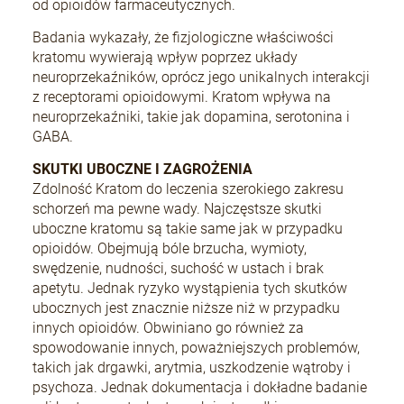
od opioidów farmaceutycznych.
Badania wykazały, że fizjologiczne właściwości
kratomu wywierają wpływ poprzez układy
neuroprzekaźników, oprócz jego unikalnych interakcji
z receptorami opioidowymi. Kratom wpływa na
neuroprzekaźniki, takie jak dopamina, serotonina i
GABA.
SKUTKI UBOCZNE I ZAGROŻENIA
Zdolność Kratom do leczenia szerokiego zakresu
schorzeń ma pewne wady. Najczęstsze skutki
uboczne kratomu są takie same jak w przypadku
opioidów. Obejmują bóle brzucha, wymioty,
swędzenie, nudności, suchość w ustach i brak
apetytu. Jednak ryzyko wystąpienia tych skutków
ubocznych jest znacznie niższe niż w przypadku
innych opioidów. Obwiniano go również za
spowodowanie innych, poważniejszych problemów,
takich jak drgawki, arytmia, uszkodzenie wątroby i
psychoza. Jednak dokumentacja i dokładne badanie