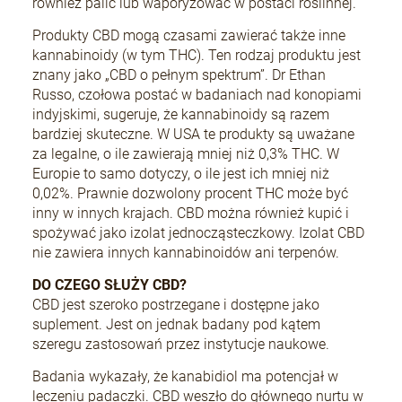
również palić lub waporyzować w postaci roślinnej.
Produkty CBD mogą czasami zawierać także inne
kannabinoidy (w tym THC). Ten rodzaj produktu jest
znany jako „CBD o pełnym spektrum”. Dr Ethan
Russo, czołowa postać w badaniach nad konopiami
indyjskimi, sugeruje, że kannabinoidy są razem
bardziej skuteczne. W USA te produkty są uważane
za legalne, o ile zawierają mniej niż 0,3% THC. W
Europie to samo dotyczy, o ile jest ich mniej niż
0,02%. Prawnie dozwolony procent THC może być
inny w innych krajach. CBD można również kupić i
spożywać jako izolat jednocząsteczkowy. Izolat CBD
nie zawiera innych kannabinoidów ani terpenów.
DO CZEGO SŁUŻY CBD?
CBD jest szeroko postrzegane i dostępne jako
suplement. Jest on jednak badany pod kątem
szeregu zastosowań przez instytucje naukowe.
Badania wykazały, że kanabidiol ma potencjał w
leczeniu padaczki. CBD weszło do głównego nurtu w