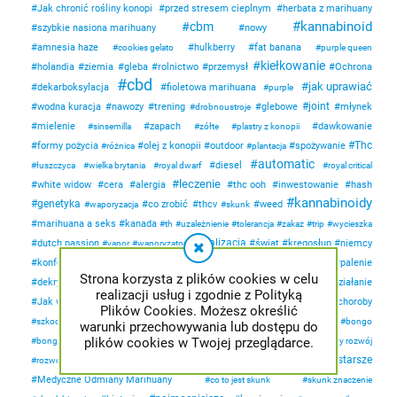
Jak chronić rośliny konopi
przed stresem cieplnym
herbata z marihuany
kannabinoid
cbm
szybkie nasiona marihuany
nowy
amnesia haze
hulkberry
fat banana
cookies gelato
purple queen
kiełkowanie
holandia
ziemia
gleba
rolnictwo
przemysł
Ochrona
cbd
jak uprawiać
dekarboksylacja
fioletowa marihuana
purple
joint
wodna kuracja
nawozy
trening
glebowe
młynek
drobnoustroje
mielenie
zapach
dawkowanie
sinsemilla
zółte
plastry z konopii
Thc
formy pożycia
olej z konopii
outdoor
spożywanie
różnica
plantacja
automatic
diesel
łuszczyca
wielka brytania
royal dwarf
royal critical
leczenie
white widow
cera
alergia
thc ooh
inwestowanie
hash
kannabinoidy
genetyka
co zrobić
thcv
weed
waporyzacja
skunk
marihuana a seks
kanada
th
uzależnienie
tolerancja
zakaz
trip
wycieszka
legalizacja
dutch passion
świat
kręgosłup
niemcy
vapor
waporyzator
konferencja
dofinansowanie
fundusz
palenie
pszczoły
sprzedaz
Strona korzysta z plików cookies w celu
dekryminalizacja
haszysz
jak zwiększyć działanie
realizacji usług i zgodnie z Polityką
Jak wzmocnić działanie
Sativa i indica
Dieta
choroby
Suplementy
Plików Cookies. Możesz określić
ochrona konopi
ochrona roślin
kraje
szkodniki
produkcja oleju
bongo
warunki przechowywania lub dostępu do
kremy
maści
plików cookies w Twojej przeglądarce.
bonga
rodzaje bonga
produkty
przyczyny
powolny rozwój
najstarsze
rośliny
kuchnia
przepisy
rozwój
wzrost
posiłki
gotowanie
Medyczne Odmiany Marihuany
co to jest skunk
skunk znaczenie