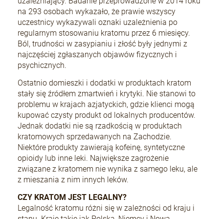
uzależniający. Badanie przeprowadzone w 2014 roku
na 293 osobach wykazało, że prawie wszyscy
uczestnicy wykazywali oznaki uzależnienia po
regularnym stosowaniu kratomu przez 6 miesięcy.
Ból, trudności w zasypianiu i złość były jednymi z
najczęściej zgłaszanych objawów fizycznych i
psychicznych.
Ostatnio domieszki i dodatki w produktach kratom
stały się źródłem zmartwień i krytyki. Nie stanowi to
problemu w krajach azjatyckich, gdzie klienci mogą
kupować czysty produkt od lokalnych producentów.
Jednak dodatki nie są rzadkością w produktach
kratomowych sprzedawanych na Zachodzie.
Niektóre produkty zawierają kofeinę, syntetyczne
opioidy lub inne leki. Największe zagrożenie
związane z kratomem nie wynika z samego leku, ale
z mieszania z nim innych leków.
CZY KRATOM JEST LEGALNY?
Legalność kratomu różni się w zależności od kraju i
stanu. Kraje takie jak Polska, Niemcy i Nowa