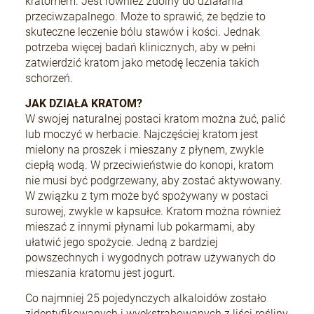
kratomem. Jest również zdolny do działania
przeciwzapalnego. Może to sprawić, że będzie to
skuteczne leczenie bólu stawów i kości. Jednak
potrzeba więcej badań klinicznych, aby w pełni
zatwierdzić kratom jako metodę leczenia takich
schorzeń.
JAK DZIAŁA KRATOM?
W swojej naturalnej postaci kratom można żuć, palić
lub moczyć w herbacie. Najczęściej kratom jest
mielony na proszek i mieszany z płynem, zwykle
ciepłą wodą. W przeciwieństwie do konopi, kratom
nie musi być podgrzewany, aby zostać aktywowany.
W związku z tym może być spożywany w postaci
surowej, zwykle w kapsułce. Kratom można również
mieszać z innymi płynami lub pokarmami, aby
ułatwić jego spożycie. Jedną z bardziej
powszechnych i wygodnych potraw używanych do
mieszania kratomu jest jogurt.
Co najmniej 25 pojedynczych alkaloidów zostało
zidentyfikowanych i wyekstrahowanych z liści rośliny