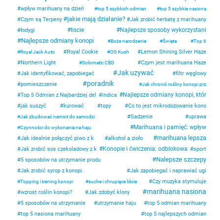
wpływ marihuany na dzień
top 5 szybkich odmian
top 5 szybkie nasiona
jakie mają działanie?
Czym są Terpeny
Jak zrobić herbatę z marihuany
liscie
Najlepsze sposoby wykorzystani
łodygi
Najlepsze odmiany konopi
Boże narodzenie
Święta
Top 6
Royal Cookie
Lemon Shining Silver Haze
Royal Jack Auto
OG Kush
Northern Light
Czym jest marihuana Haze
Solomatic CBD
Jak uzywać
Jak identyfikować, zapobiegać
filtr węglowy
poradnik
pomieszczenie
Jak chronić rośliny konopi prz
Najlepsze odmiany konopi, któr
Top 5 Odmian z Najbardziej del
indica
jak suszyć
kurować
topy
Co to jest mikrodozowanie kono
Sadzenie
uprawa
Jak zbudować namiot do samodzi
Marihuana i pamięć: wpływ
Czynności do wykonania na haju
marihuana lepsza
Jak idealnie połączyć piwo z k
alkohol a zioło
Konopie i ćwiczenia: odblokowa
Jak zrobić sos czekoladowy z k
sport
Nalepsze szczepy
5 sposobów na utrzymanie produ
Jak zrobić syrop z konopi.
Jak zapobiegać i naprawiać ugi
Czy muzyka stymuluje
Topping i trening konopi
suche i chrupiące liście
marihuana nasiona
wzrost roślin konopi?
Jak zdobyć klony
5 sposobów na utrzymanie
utrzymanie haju
top 5 odmian marihuany
top 5 nasiona marihuany
top 5 najlepszych odmian