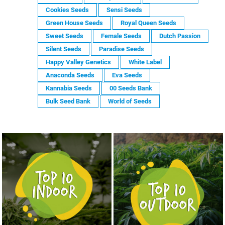
Cookies Seeds
Sensi Seeds
Green House Seeds
Royal Queen Seeds
Sweet Seeds
Female Seeds
Dutch Passion
Silent Seeds
Paradise Seeds
Happy Valley Genetics
White Label
Anaconda Seeds
Eva Seeds
Kannabia Seeds
00 Seeds Bank
Bulk Seed Bank
World of Seeds
NASIONA MARIHUANY TOP 10 OUTDOOR
NASIONA MARIHUANY TOP 10 INDOOR
KUP TERAZ
KUP TERAZ