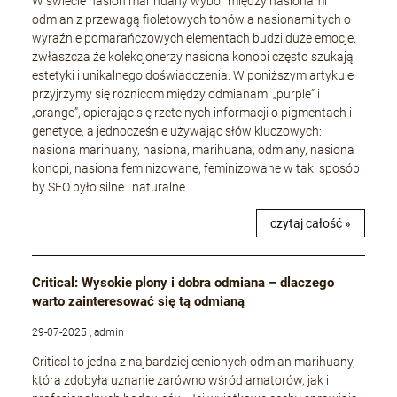
W świecie nasion marihuany wybór między nasionami
odmian z przewagą fioletowych tonów a nasionami tych o
wyraźnie pomarańczowych elementach budzi duże emocje,
zwłaszcza że kolekcjonerzy nasiona konopi często szukają
estetyki i unikalnego doświadczenia. W poniższym artykule
przyjrzymy się różnicom między odmianami „purple” i
„orange”, opierając się rzetelnych informacji o pigmentach i
genetyce, a jednocześnie używając słów kluczowych:
nasiona marihuany, nasiona, marihuana, odmiany, nasiona
konopi, nasiona feminizowane, feminizowane w taki sposób
by SEO było silne i naturalne.
czytaj całość »
Critical: Wysokie plony i dobra odmiana – dlaczego
warto zainteresować się tą odmianą
29-07-2025 , admin
Critical to jedna z najbardziej cenionych odmian marihuany,
która zdobyła uznanie zarówno wśród amatorów, jak i