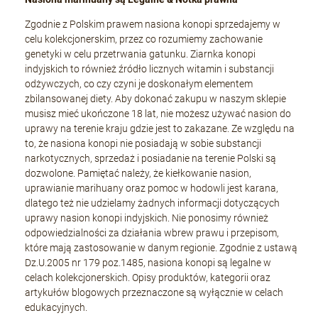
Zgodnie z Polskim prawem nasiona konopi sprzedajemy w
celu kolekcjonerskim, przez co rozumiemy zachowanie
genetyki w celu przetrwania gatunku. Ziarnka konopi
indyjskich to również źródło licznych witamin i substancji
odżywczych, co czy czyni je doskonałym elementem
zbilansowanej diety. Aby dokonać zakupu w naszym sklepie
musisz mieć ukończone 18 lat, nie możesz używać nasion do
uprawy na terenie kraju gdzie jest to zakazane. Ze względu na
to, że nasiona konopi nie posiadają w sobie substancji
narkotycznych, sprzedaż i posiadanie na terenie Polski są
dozwolone. Pamiętać należy, że kiełkowanie nasion,
uprawianie marihuany oraz pomoc w hodowli jest karana,
dlatego też nie udzielamy żadnych informacji dotyczących
uprawy nasion konopi indyjskich. Nie ponosimy również
odpowiedzialności za działania wbrew prawu i przepisom,
które mają zastosowanie w danym regionie. Zgodnie z ustawą
Dz.U.2005 nr 179 poz.1485, nasiona konopi są legalne w
celach kolekcjonerskich. Opisy produktów, kategorii oraz
artykułów blogowych przeznaczone są wyłącznie w celach
edukacyjnych.