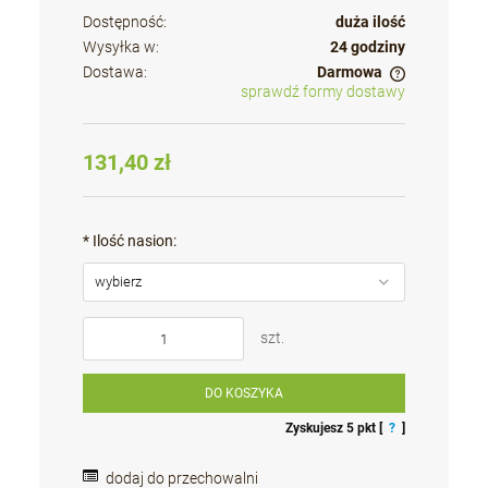
Dostępność:
duża ilość
Wysyłka w:
24 godziny
Dostawa:
Darmowa
sprawdź formy dostawy
Cena nie zawiera ewentualnych kosztów płatności
131,40 zł
*
Ilość nasion:
szt.
DO KOSZYKA
Zyskujesz
5
pkt [
?
]
dodaj do przechowalni