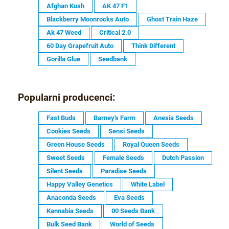
Afghan Kush
AK 47 F1
Blackberry Moonrocks Auto
Ghost Train Haze
Ak 47 Weed
Critical 2.0
60 Day Grapefruit Auto
Think Different
Gorilla Glue
Seedbank
Popularni producenci:
Fast Buds
Barney's Farm
Anesia Seeds
Cookies Seeds
Sensi Seeds
Green House Seeds
Royal Queen Seeds
Sweet Seeds
Female Seeds
Dutch Passion
Silent Seeds
Paradise Seeds
Happy Valley Genetics
White Label
Anaconda Seeds
Eva Seeds
Kannabia Seeds
00 Seeds Bank
Bulk Seed Bank
World of Seeds