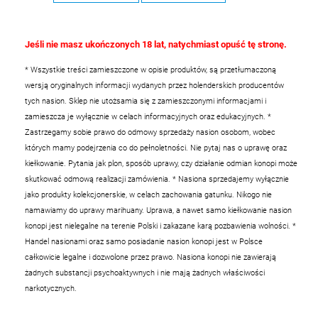
Jeśli nie masz ukończonych 18 lat, natychmiast opuść tę stronę.
* Wszystkie treści zamieszczone w opisie produktów, są przetłumaczoną
wersją oryginalnych informacji wydanych przez holenderskich producentów
tych nasion. Sklep nie utożsamia się z zamieszczonymi informacjami i
zamieszcza je wyłącznie w celach informacyjnych oraz edukacyjnych.
*
Zastrzegamy sobie prawo do odmowy sprzedaży nasion osobom, wobec
których mamy podejrzenia co do pełnoletności. Nie pytaj nas o uprawę oraz
kiełkowanie. Pytania jak plon, sposób uprawy, czy działanie odmian konopi może
skutkować odmową realizacji zamówienia.
* Nasiona sprzedajemy wyłącznie
jako produkty kolekcjonerskie, w celach zachowania gatunku. Nikogo nie
namawiamy do uprawy marihuany. Uprawa, a nawet samo kiełkowanie nasion
konopi jest nielegalne na terenie Polski i zakazane karą pozbawienia wolności.
*
Handel nasionami oraz samo posiadanie nasion konopi jest w Polsce
całkowicie legalne i dozwolone przez prawo. Nasiona konopi nie zawierają
żadnych substancji psychoaktywnych i nie mają żadnych właściwości
narkotycznych.