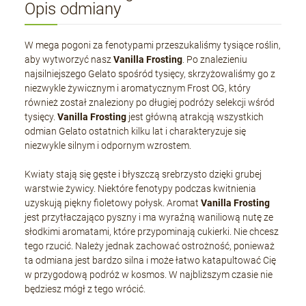
Opis odmiany
W mega pogoni za fenotypami przeszukaliśmy tysiące roślin,
aby wytworzyć nasz
Vanilla Frosting
. Po znalezieniu
najsilniejszego Gelato spośród tysięcy, skrzyżowaliśmy go z
niezwykle żywicznym i aromatycznym Frost OG, który
również został znaleziony po długiej podróży selekcji wśród
tysięcy.
Vanilla Frosting
jest główną atrakcją wszystkich
odmian Gelato ostatnich kilku lat i charakteryzuje się
niezwykle silnym i odpornym wzrostem.
Kwiaty stają się gęste i błyszczą srebrzysto dzięki grubej
warstwie żywicy. Niektóre fenotypy podczas kwitnienia
uzyskują piękny fioletowy połysk. Aromat
Vanilla Frosting
jest przytłaczająco pyszny i ma wyraźną waniliową nutę ze
słodkimi aromatami, które przypominają cukierki. Nie chcesz
tego rzucić. Należy jednak zachować ostrożność, ponieważ
ta odmiana jest bardzo silna i może łatwo katapultować Cię
w przygodową podróż w kosmos. W najbliższym czasie nie
będziesz mógł z tego wrócić.