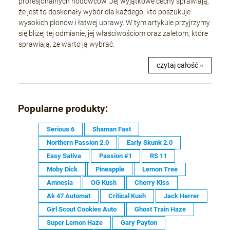
profesjonalnych hodowców. Jej wyjątkowe cechy sprawiają,
że jest to doskonały wybór dla każdego, kto poszukuje
wysokich plonów i łatwej uprawy. W tym artykule przyjrzymy
się bliżej tej odmianie, jej właściwościom oraz zaletom, które
sprawiają, że warto ją wybrać.
czytaj całość »
Popularne produkty:
Serious 6
Shaman Fast
Northern Passion 2.0
Early Skunk 2.0
Easy Sativa
Passion #1
RS 11
Moby Dick
Pineapple
Lemon Tree
Amnesia
OG Kush
Cherry Kiss
Ak 47 Automat
Critical Kush
Jack Herrer
Girl Scout Cookies Auto
Ghost Train Haze
Super Lemon Haze
Gary Payton