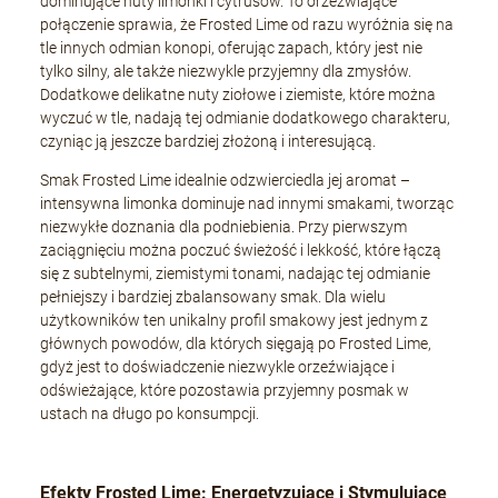
dominujące nuty limonki i cytrusów. To orzeźwiające
połączenie sprawia, że Frosted Lime od razu wyróżnia się na
tle innych odmian konopi, oferując zapach, który jest nie
tylko silny, ale także niezwykle przyjemny dla zmysłów.
Dodatkowe delikatne nuty ziołowe i ziemiste, które można
wyczuć w tle, nadają tej odmianie dodatkowego charakteru,
czyniąc ją jeszcze bardziej złożoną i interesującą.
Smak Frosted Lime idealnie odzwierciedla jej aromat –
intensywna limonka dominuje nad innymi smakami, tworząc
niezwykłe doznania dla podniebienia. Przy pierwszym
zaciągnięciu można poczuć świeżość i lekkość, które łączą
się z subtelnymi, ziemistymi tonami, nadając tej odmianie
pełniejszy i bardziej zbalansowany smak. Dla wielu
użytkowników ten unikalny profil smakowy jest jednym z
głównych powodów, dla których sięgają po Frosted Lime,
gdyż jest to doświadczenie niezwykle orzeźwiające i
odświeżające, które pozostawia przyjemny posmak w
ustach na długo po konsumpcji.
Efekty Frosted Lime: Energetyzujące i Stymulujące