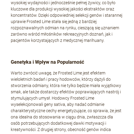
wysokiej wydajności i jednocześnie pełnej żywicy, co było
kluczowe dla produkcji wysokiej jakości ekstraktów oraz
koncentratów. Dzięki odpowiedniej selekcji genów i starannej
uprawie Frosted Lime stała się jedną z bardziej
rozpoznawalnych odmian na rynku, cieszącą się uznaniem
zarówno wśród miłośników rekreacyjnych doznań, jak i
pacjentów korzystających z medycznej marihuany.
Genetyka i Wpływ na Popularność
Warto zwrócić uwagę, że Frosted Lime jest efektem
wieloletnich badań i pracy hodowców, którzy dążyli do
stworzenia odmiany, która nie tylko będzie miała wyjątkowy
smak, ale także dostarczy efektów poprawiających nastrój i
stymulujących umysł. Hodowcy Frosted Lime
wyselekcjonowali geny sativa, aby nadać odmianie
charakterystyczne cechy energetyzujące, co sprawia, że jest
ona idealna do stosowania w ciągu dnia, zwłaszcza dla
osób potrzebujących dodatkowej dawki motywacji i
kreatywności. Z drugiej strony, obecność genów indica