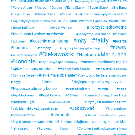
Kali Mist Auto
Sour Diesel Auto
Mazar Auto
Top 10 Największych i najbardz
Purple Afgan
Maroc
Durban
Early Skunk
Super Skunk
Big Bang
Easy Sativa
Green Crack
Jak marihuana wpływa na nasz d
Critical
S.A.D. Auto
Quick One
Top 5 Najszybszych odmian mari
Northern Light Auto
Korzyści zdrowotne
Speed Bud Auto
60 Day Wonder
Marihuana i wpływ na zdrowie
Medyczna Marihuana - Działania
fakty
mity
leczenie marihuaną
lekarze
Zdrowie
newsy
badania
terpeny
Czym są Terpeny i jakie mają d
Ciekawostki
Marihuana
Nasiona
Wiedza konopna
Konopie
nasiona marihuany top 10
Top 10 wydajne odmiany
wpływ marihuany na dzień
top 5 szybkich odmian
top 5 szybkie nasiona
jakie mają działanie?
Czym są Terpeny
Jak zrobić herbatę z marihuany
liscie
Najlepsze sposoby wykorzystani
łodygi
Najlepsze odmiany konopi
Boże narodzenie
Święta
Top 6
Royal Cookie
Lemon Shining Silver Haze
Royal Jack Auto
OG Kush
Northern Light
Czym jest marihuana Haze
Solomatic CBD
Jak uzywać
Jak identyfikować, zapobiegać
filtr węglowy
poradnik
pomieszczenie
Jak chronić rośliny konopi prz
Najlepsze odmiany konopi, któr
Top 5 Odmian z Najbardziej del
indica
jak suszyć
kurować
topy
Co to jest mikrodozowanie kono