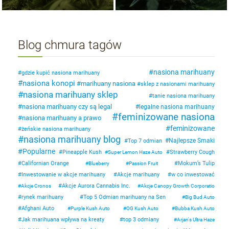
Blog chmura tagów
nasiona marihuany
gdzie kupić nasiona marihuany
nasiona konopi
marihuany nasiona
sklep z nasionami marihuany
nasiona marihuany sklep
tanie nasiona marihuany
nasiona marihuany czy są legal
legalne nasiona marihuany
feminizowane nasiona
nasiona marihuany a prawo
feminizowane
żeńskie nasiona marihuany
nasiona marihuany blog
Najlepsze Smaki
Top 7 odmian
Popularne
Pineapple Kush
Strawberry Cough
Super Lemon Haze Auto
Californian Orange
Mokum’s Tulip
Blueberry
Passion Fruit
Inwestowanie w akcje marihuany
Akcje marihuany
w co inwestować
Akcje Aurora Cannabis Inc.
Akcje Cronos
Akcje Canopy Growth Corporatio
rynek marihuany
Top 5 Odmian marihuany na Sen
Big Bud Auto
Afghani Auto
Purple Kush Auto
OG Kush Auto
Bubba Kush Auto
Jak marihuana wpływa na kreaty
top 3 odmiany
Arjan's Ultra Haze