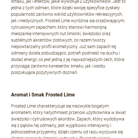
smaku, jak i efektów, jakie wywołuje u użytkowników. Jest to
jedna z tych odmian, które dzięki swojej specyfice zyskały
popularność zarówno wśród użytkowników rekreacyjnych,
jak i medycznych. Frosted Lime wyróżnia się orzeźwiającym,
cytrusowym zapachem, który stanowi harmonijną
mieszankę intensywnych nut limonki, świeżości oraz
subtelnych akcentów ziołowych, co razem tworzy
niepowtarzalny profil aromatyczny. Już sam zapach tej
odmiany działa pobudzająco, potrafi podnieść na duchu i
dodać energii, co jest jedną z jej najważniejszych cech, która
przyciąga zarówno koneserów smaku, jak i osoby
poszukujące pozytywnych doznań.
Aromat i Smak Frosted Lime
Frosted Lime charakteryzuje się niezwykle bogatym
aromatem, który natychmiast przenosi użytkownika w świat
świeżości i cytrusowych akordów. Zapach, który wydobywa
się z pąków tej odmiany, jest wyjątkowo intensywny i
jednocześnie przyjemny, dzięki czemu od razu wyczuwa się