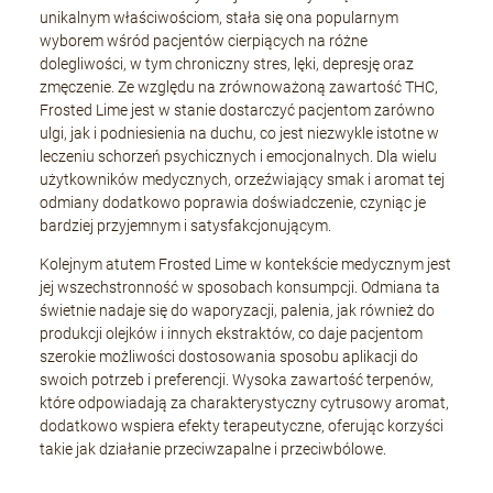
unikalnym właściwościom, stała się ona popularnym
wyborem wśród pacjentów cierpiących na różne
dolegliwości, w tym chroniczny stres, lęki, depresję oraz
zmęczenie. Ze względu na zrównoważoną zawartość THC,
Frosted Lime jest w stanie dostarczyć pacjentom zarówno
ulgi, jak i podniesienia na duchu, co jest niezwykle istotne w
leczeniu schorzeń psychicznych i emocjonalnych. Dla wielu
użytkowników medycznych, orzeźwiający smak i aromat tej
odmiany dodatkowo poprawia doświadczenie, czyniąc je
bardziej przyjemnym i satysfakcjonującym.
Kolejnym atutem Frosted Lime w kontekście medycznym jest
jej wszechstronność w sposobach konsumpcji. Odmiana ta
świetnie nadaje się do waporyzacji, palenia, jak również do
produkcji olejków i innych ekstraktów, co daje pacjentom
szerokie możliwości dostosowania sposobu aplikacji do
swoich potrzeb i preferencji. Wysoka zawartość terpenów,
które odpowiadają za charakterystyczny cytrusowy aromat,
dodatkowo wspiera efekty terapeutyczne, oferując korzyści
takie jak działanie przeciwzapalne i przeciwbólowe.