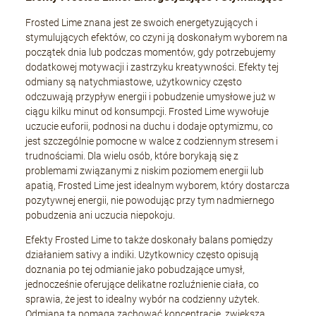
Frosted Lime znana jest ze swoich energetyzujących i
stymulujących efektów, co czyni ją doskonałym wyborem na
początek dnia lub podczas momentów, gdy potrzebujemy
dodatkowej motywacji i zastrzyku kreatywności. Efekty tej
odmiany są natychmiastowe, użytkownicy często
odczuwają przypływ energii i pobudzenie umysłowe już w
ciągu kilku minut od konsumpcji. Frosted Lime wywołuje
uczucie euforii, podnosi na duchu i dodaje optymizmu, co
jest szczególnie pomocne w walce z codziennym stresem i
trudnościami. Dla wielu osób, które borykają się z
problemami związanymi z niskim poziomem energii lub
apatią, Frosted Lime jest idealnym wyborem, który dostarcza
pozytywnej energii, nie powodując przy tym nadmiernego
pobudzenia ani uczucia niepokoju.
Efekty Frosted Lime to także doskonały balans pomiędzy
działaniem sativy a indiki. Użytkownicy często opisują
doznania po tej odmianie jako pobudzające umysł,
jednocześnie oferujące delikatne rozluźnienie ciała, co
sprawia, że jest to idealny wybór na codzienny użytek.
Odmiana ta pomaga zachować koncentrację, zwiększa