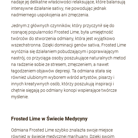
nadaje jej delikatne właściwości relaksujące, które balansują
intensywne działanie sativy, nie powodując jednak
nadmiernego uspokojenia ani zmęczenia.
+Speed Auto
Jednym z głównych czynników, który przyczynił się do
19,80 zł
rosnącej popularności Frosted Lime, była umiejętność
twórców do stworzenia odmiany, która jest wyjątkowo
wszechstronna. Dzięki dominacji genów sativa, Frosted Lime
wyróżnia się działaniem pobudzającym i poprawiającym
DO KOSZYKA
nastrój, co przyciąga osoby poszukujące naturalnych metod
na radzenie sobie ze stresem, zmęczeniem, a nawet
łagodzeniem objawów depresji. Ta odmiana stała się
również ulubionym wyborem wśród artystów, pisarzy i
innych kreatywnych osób, którzy poszukują inspiracji i
chętnie sięgają po odmiany konopi wspierające twórcze
myślenie.
Frosted Lime w Świecie Medycyny
Odmiana Frosted Lime szybko znalazła swoje miejsce
również w świecie medycznej marihuany. Dzięki swoim