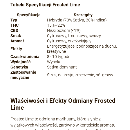
Tabela Specyfikacji Frosted Lime
Specyfikacja
Szczegóły
Typ
Hybryda (70% Sativa, 30% Indica)
THC
15% - 22%
CBD
Niski poziom (<1%)
Smak
Cytrusowy, limonkowy, świeży
Aromat
Cytrusowy, orzeźwiający
Energetyzujące, podnoszące na duchu,
Efekty
kreatywne
Czas kwitnienia
8 - 10 tygodni
Wydajność
Wysoka
Genetyka
Sativa-dominant
Zastosowanie
Stres, depresja, zmęczenie, ból głowy
medyczne
Właściwości i Efekty Odmiany Frosted
Lime
Frosted Lime to odmiana marihuany, która słynie z
wyjątkowych właściwości, zarówno w kontekście aromatu,