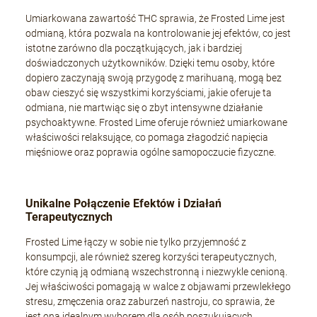
Umiarkowana zawartość THC sprawia, że Frosted Lime jest
odmianą, która pozwala na kontrolowanie jej efektów, co jest
istotne zarówno dla początkujących, jak i bardziej
doświadczonych użytkowników. Dzięki temu osoby, które
dopiero zaczynają swoją przygodę z marihuaną, mogą bez
obaw cieszyć się wszystkimi korzyściami, jakie oferuje ta
odmiana, nie martwiąc się o zbyt intensywne działanie
psychoaktywne. Frosted Lime oferuje również umiarkowane
właściwości relaksujące, co pomaga złagodzić napięcia
mięśniowe oraz poprawia ogólne samopoczucie fizyczne.
Unikalne Połączenie Efektów i Działań
Terapeutycznych
Frosted Lime łączy w sobie nie tylko przyjemność z
konsumpcji, ale również szereg korzyści terapeutycznych,
które czynią ją odmianą wszechstronną i niezwykle cenioną.
Jej właściwości pomagają w walce z objawami przewlekłego
stresu, zmęczenia oraz zaburzeń nastroju, co sprawia, że
jest ona idealnym wyborem dla osób poszukujących