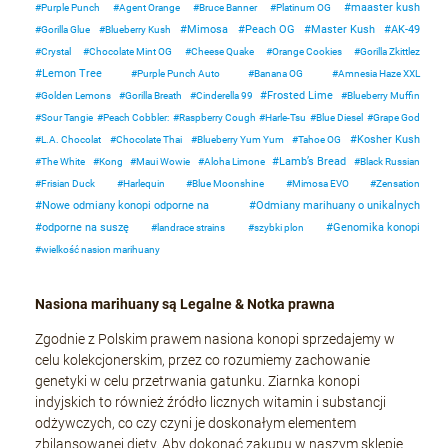
maaster kush
Purple Punch
Agent Orange
Bruce Banner
Platinum OG
Mimosa
Peach OG
Master Kush
AK-49
Gorilla Glue
Blueberry Kush
Crystal
Chocolate Mint OG
Cheese Quake
Orange Cookies
Gorilla Zkittlez
Lemon Tree
Purple Punch Auto
Banana OG
Amnesia Haze XXL
Frosted Lime
Golden Lemons
Gorilla Breath
Cinderella 99
Blueberry Muffin
Sour Tangie
Peach Cobbler:
Raspberry Cough
Harle-Tsu
Blue Diesel
Grape God
Kosher Kush
L.A. Chocolat
Chocolate Thai
Blueberry Yum Yum
Tahoe OG
Lamb’s Bread
The White
Kong
Maui Wowie
Aloha Limone
Black Russian
Frisian Duck
Harlequin
Blue Moonshine
Mimosa EVO
Zensation
Nowe odmiany konopi odporne na
Odmiany marihuany o unikalnych
odporne na suszę
Genomika konopi
landrace strains
szybki plon
wielkość nasion marihuany
Nasiona marihuany są Legalne & Notka prawna
Zgodnie z Polskim prawem nasiona konopi sprzedajemy w
celu kolekcjonerskim, przez co rozumiemy zachowanie
genetyki w celu przetrwania gatunku. Ziarnka konopi
indyjskich to również źródło licznych witamin i substancji
odżywczych, co czy czyni je doskonałym elementem
zbilansowanej diety. Aby dokonać zakupu w naszym sklepie