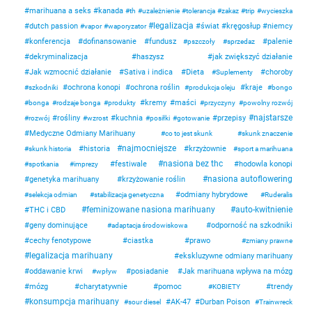
marihuana a seks
kanada
th
uzależnienie
tolerancja
zakaz
trip
wycieszka
legalizacja
dutch passion
świat
kręgosłup
niemcy
vapor
waporyzator
konferencja
dofinansowanie
fundusz
palenie
pszczoły
sprzedaz
dekryminalizacja
haszysz
jak zwiększyć działanie
Jak wzmocnić działanie
Sativa i indica
Dieta
choroby
Suplementy
ochrona konopi
ochrona roślin
kraje
szkodniki
produkcja oleju
bongo
kremy
maści
bonga
rodzaje bonga
produkty
przyczyny
powolny rozwój
najstarsze
rośliny
kuchnia
przepisy
rozwój
wzrost
posiłki
gotowanie
Medyczne Odmiany Marihuany
co to jest skunk
skunk znaczenie
najmocniejsze
historia
krzyżownie
skunk historia
sport a marihuana
nasiona bez thc
festiwale
hodowla konopi
spotkania
imprezy
nasiona autoflowering
genetyka marihuany
krzyżowanie roślin
odmiany hybrydowe
selekcja odmian
stabilizacja genetyczna
Ruderalis
feminizowane nasiona marihuany
auto-kwitnienie
THC i CBD
geny dominujące
odporność na szkodniki
adaptacja środowiskowa
cechy fenotypowe
ciastka
prawo
zmiany prawne
legalizacja marihuany
ekskluzywne odmiany marihuany
oddawanie krwi
posiadanie
Jak marihuana wpływa na mózg
wpływ
mózg
charytatywnie
pomoc
trendy
KOBIETY
konsumpcja marihuany
AK-47
Durban Poison
sour diesel
Trainwreck