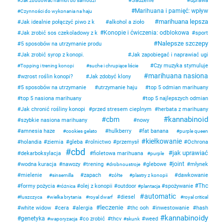
Sadzenie
uprawa
Jak zbudować namiot do samodzi
Marihuana i pamięć: wpływ
Czynności do wykonania na haju
marihuana lepsza
Jak idealnie połączyć piwo z k
alkohol a zioło
Konopie i ćwiczenia: odblokowa
Jak zrobić sos czekoladowy z k
sport
Nalepsze szczepy
5 sposobów na utrzymanie produ
Jak zrobić syrop z konopi.
Jak zapobiegać i naprawiać ugi
Czy muzyka stymuluje
Topping i trening konopi
suche i chrupiące liście
marihuana nasiona
wzrost roślin konopi?
Jak zdobyć klony
5 sposobów na utrzymanie
utrzymanie haju
top 5 odmian marihuany
top 5 nasiona marihuany
top 5 najlepszych odmian
Jak chronić rośliny konopi
przed stresem cieplnym
herbata z marihuany
kannabinoid
cbm
szybkie nasiona marihuany
nowy
amnesia haze
hulkberry
fat banana
cookies gelato
purple queen
kiełkowanie
holandia
ziemia
gleba
rolnictwo
przemysł
Ochrona
cbd
jak uprawiać
dekarboksylacja
fioletowa marihuana
purple
joint
wodna kuracja
nawozy
trening
glebowe
młynek
drobnoustroje
mielenie
zapach
dawkowanie
sinsemilla
zółte
plastry z konopii
Thc
formy pożycia
olej z konopii
outdoor
spożywanie
różnica
plantacja
automatic
diesel
łuszczyca
wielka brytania
royal dwarf
royal critical
leczenie
white widow
cera
alergia
thc ooh
inwestowanie
hash
kannabinoidy
genetyka
co zrobić
thcv
weed
waporyzacja
skunk