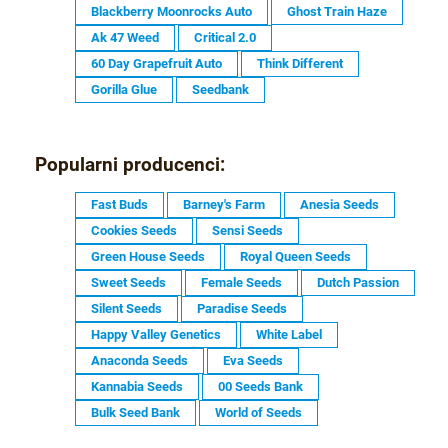
Blackberry Moonrocks Auto
Ghost Train Haze
Ak 47 Weed
Critical 2.0
60 Day Grapefruit Auto
Think Different
Gorilla Glue
Seedbank
Popularni producenci:
Fast Buds
Barney's Farm
Anesia Seeds
Cookies Seeds
Sensi Seeds
Green House Seeds
Royal Queen Seeds
Sweet Seeds
Female Seeds
Dutch Passion
Silent Seeds
Paradise Seeds
Happy Valley Genetics
White Label
Anaconda Seeds
Eva Seeds
Kannabia Seeds
00 Seeds Bank
Bulk Seed Bank
World of Seeds