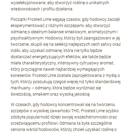
wyselekcjonowane, aby stworzyć roślinę o unikalnych
właściwościach i profilu działania.
Początki Frosted Lime sięgają czasów, gdy hodowcy zaczęli
eksperymentować z różnymi szczepami, aby stworzyć
odmianę o idealnym balansie smakowym, aromatycznym i
psychoaktywnym. Hodowcy, którzy byli zaangażowani w jej
tworzenie, skupili się na selekcji najlepszych cech sativy oraz
indiki, aby uzyskać odmianę, która nie tylko będzie
dostarczać energetyzujących efektów, ale także będzie
miała charakterystyczny, intensywny cytrusowy aromat,
który przyciągnie nawet najbardziej wymagających
koneserów. Frosted Lime została zaprojektowana z myślą o
tych, którzy poszukują czegoś więcej niż tylko standardowej
marihuany – odmiany, która będzie wyróżniać się
świeżością, smakiem oraz wysoką jakością.
W czasach, gdy hodowcy koncentrowali się na tworzeniu
szczepów o wysokiej zawartości THC, Frosted Lime szybko
zdobyła popularność dzięki swojej wszechstronności oraz
orzeźwiającemu profilowi. Odmiana ta była szczególnie
ceniona wśród hodowców, którzy chcieli uzyskać roślinę o