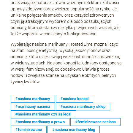
orzeźwiającej naturze, zrównoważonym efektom i łatwości
uprawy zdobywa coraz większą popularność na rynku. Jej
unikalne połączenie smaków oraz korzyści zdrowotnych
czyni ją atrakcyjnym wyborem dla osób poszukujących
odmiany, która dostarczy nie tylko przyjemnych wrażeń, ale
także wsparcia w codziennym funkcjonowaniu.
Wybierając nasiona marihuany Frosted Lime, można liczyć
na stabilność genetyczną, wysoką jakość plonów oraz
odmianę, która dzięki swojej wszechstronności sprawdzi się
w wielu sytuacjach. Nasiona konopi tej odmiany dostępne są
w wersji feminizowanej, co dodatkowo ułatwia proces
hodowli i zwiększa szanse na uzyskanie obfitych, pełnych
żywicy kwiatów.
#nasiona marihuany
#nasiona konopi
#marihuany nasiona
#nasiona marihuany sklep
#nasiona marihuany czy są legal
#nasiona marihuany a prawo
#feminizowane nasiona
#feminizowane
#nasiona marihuany blog