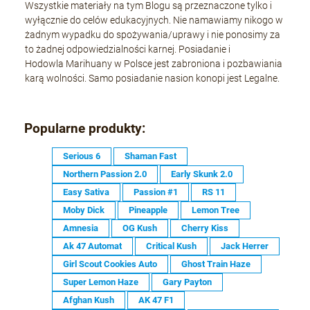
Wszystkie materiały na tym Blogu są przeznaczone tylko i
wyłącznie do celów edukacyjnych. Nie namawiamy nikogo w
żadnym wypadku do spożywania/uprawy i nie ponosimy za
to żadnej odpowiedzialności karnej. Posiadanie i
Hodowla Marihuany w Polsce jest zabroniona i pozbawiania
karą wolności. Samo posiadanie nasion konopi jest Legalne.
Popularne produkty:
Serious 6
Shaman Fast
Northern Passion 2.0
Early Skunk 2.0
Easy Sativa
Passion #1
RS 11
Moby Dick
Pineapple
Lemon Tree
Amnesia
OG Kush
Cherry Kiss
Ak 47 Automat
Critical Kush
Jack Herrer
Girl Scout Cookies Auto
Ghost Train Haze
Super Lemon Haze
Gary Payton
Afghan Kush
AK 47 F1