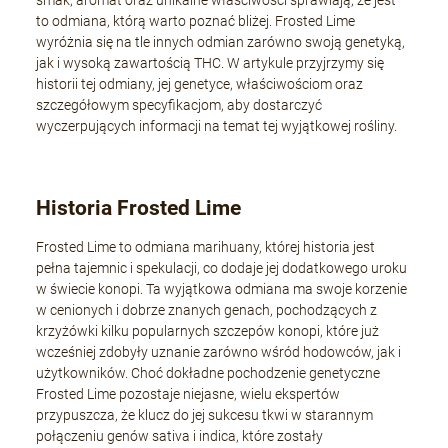
smak, aromat oraz unikalne właściwości sprawiają, że jest
to odmiana, którą warto poznać bliżej. Frosted Lime
wyróżnia się na tle innych odmian zarówno swoją genetyką,
jak i wysoką zawartością THC. W artykule przyjrzymy się
historii tej odmiany, jej genetyce, właściwościom oraz
szczegółowym specyfikacjom, aby dostarczyć
wyczerpujących informacji na temat tej wyjątkowej rośliny.
Historia Frosted Lime
Frosted Lime to odmiana marihuany, której historia jest
pełna tajemnic i spekulacji, co dodaje jej dodatkowego uroku
w świecie konopi. Ta wyjątkowa odmiana ma swoje korzenie
w cenionych i dobrze znanych genach, pochodzących z
krzyżówki kilku popularnych szczepów konopi, które już
wcześniej zdobyły uznanie zarówno wśród hodowców, jak i
użytkowników. Choć dokładne pochodzenie genetyczne
Frosted Lime pozostaje niejasne, wielu ekspertów
przypuszcza, że klucz do jej sukcesu tkwi w starannym
połączeniu genów sativa i indica, które zostały