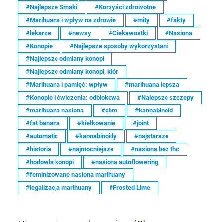
#Najlepsze Smaki
#Korzyści zdrowotne
#Marihuana i wpływ na zdrowie
#mity
#fakty
#lekarze
#newsy
#Ciekawostki
#Nasiona
#Konopie
#Najlepsze sposoby wykorzystani
#Najlepsze odmiany konopi
#Najlepsze odmiany konopi, któr
#Marihuana i pamięć: wpływ
#marihuana lepsza
#Konopie i ćwiczenia: odblokowa
#Nalepsze szczepy
#marihuana nasiona
#cbm
#kannabinoid
#fat banana
#kiełkowanie
#joint
#automatic
#kannabinoidy
#najstarsze
#historia
#najmocniejsze
#nasiona bez thc
#hodowla konopi
#nasiona autoflowering
#feminizowane nasiona marihuany
#legalizacja marihuany
#Frosted Lime