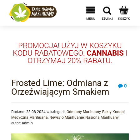
PROMOCJA! UŻYJ W KOSZYKU
KODU RABATOWEGO:
CANNABIS
I
OTRZYMAJ 20% RABATU.
Frosted Lime: Odmiana z
0
Orzeźwiającym Smakiem
Dodano:
28-08-2024
w kategorii:
Odmiany Marihuany
,
Fakty Konopi
,
Medyczna Marihuana
,
Newsy o Marihuanie
,
Nasiona Marihuany
autor:
admin