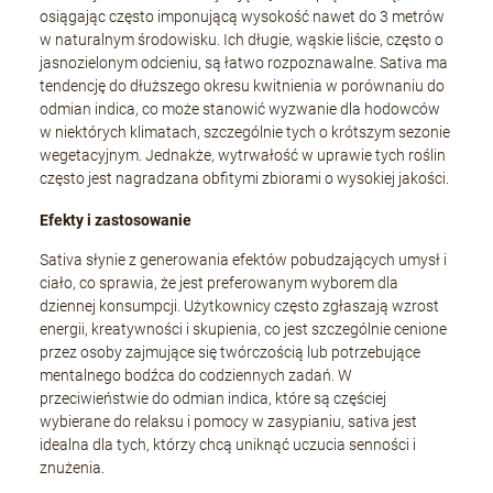
osiągając często imponującą wysokość nawet do 3 metrów
w naturalnym środowisku. Ich długie, wąskie liście, często o
jasnozielonym odcieniu, są łatwo rozpoznawalne. Sativa ma
tendencję do dłuższego okresu kwitnienia w porównaniu do
odmian indica, co może stanowić wyzwanie dla hodowców
w niektórych klimatach, szczególnie tych o krótszym sezonie
wegetacyjnym. Jednakże, wytrwałość w uprawie tych roślin
często jest nagradzana obfitymi zbiorami o wysokiej jakości.
Efekty i zastosowanie
Sativa słynie z generowania efektów pobudzających umysł i
ciało, co sprawia, że jest preferowanym wyborem dla
dziennej konsumpcji. Użytkownicy często zgłaszają wzrost
energii, kreatywności i skupienia, co jest szczególnie cenione
przez osoby zajmujące się twórczością lub potrzebujące
mentalnego bodźca do codziennych zadań. W
przeciwieństwie do odmian indica, które są częściej
wybierane do relaksu i pomocy w zasypianiu, sativa jest
idealna dla tych, którzy chcą uniknąć uczucia senności i
znużenia.