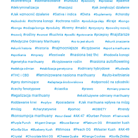
konferencja
dofinansowanie
fundusz
palenie
pszczoły
sprzedaz
dekryminalizacja
haszysz
jak zwiększyć działanie
Jak wzmocnić działanie
Sativa i indica
Dieta
choroby
Suplementy
ochrona konopi
ochrona roślin
kraje
szkodniki
produkcja oleju
bongo
kremy
maści
bonga
rodzaje bonga
produkty
przyczyny
powolny rozwój
najstarsze
rośliny
kuchnia
przepisy
rozwój
wzrost
posiłki
gotowanie
Medyczne Odmiany Marihuany
co to jest skunk
skunk znaczenie
najmocniejsze
historia
krzyżownie
skunk historia
sport a marihuana
nasiona bez thc
festiwale
hodowla konopi
spotkania
imprezy
nasiona autoflowering
genetyka marihuany
krzyżowanie roślin
odmiany hybrydowe
selekcja odmian
stabilizacja genetyczna
Ruderalis
feminizowane nasiona marihuany
auto-kwitnienie
THC i CBD
geny dominujące
odporność na szkodniki
adaptacja środowiskowa
cechy fenotypowe
ciastka
prawo
zmiany prawne
legalizacja marihuany
ekskluzywne odmiany marihuany
oddawanie krwi
posiadanie
Jak marihuana wpływa na mózg
wpływ
mózg
charytatywnie
pomoc
trendy
KOBIETY
konsumpcja marihuany
AK-47
Durban Poison
sour diesel
Trainwreck
maaster kush
Purple Punch
Agent Orange
Bruce Banner
Platinum OG
Mimosa
Peach OG
Master Kush
AK-49
Gorilla Glue
Blueberry Kush
Crystal
Chocolate Mint OG
Cheese Quake
Orange Cookies
Gorilla Zkittlez