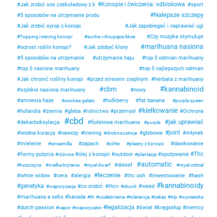
Konopie i ćwiczenia: odblokowa
Jak zrobić sos czekoladowy z k
sport
Nalepsze szczepy
5 sposobów na utrzymanie produ
Jak zrobić syrop z konopi.
Jak zapobiegać i naprawiać ugi
Czy muzyka stymuluje
Topping i trening konopi
suche i chrupiące liście
marihuana nasiona
wzrost roślin konopi?
Jak zdobyć klony
5 sposobów na utrzymanie
utrzymanie haju
top 5 odmian marihuany
top 5 nasiona marihuany
top 5 najlepszych odmian
Jak chronić rośliny konopi
przed stresem cieplnym
herbata z marihuany
kannabinoid
cbm
szybkie nasiona marihuany
nowy
amnesia haze
hulkberry
fat banana
cookies gelato
purple queen
kiełkowanie
holandia
ziemia
gleba
rolnictwo
przemysł
Ochrona
cbd
jak uprawiać
dekarboksylacja
fioletowa marihuana
purple
joint
wodna kuracja
nawozy
trening
glebowe
młynek
drobnoustroje
mielenie
zapach
dawkowanie
sinsemilla
zółte
plastry z konopii
Thc
formy pożycia
olej z konopii
outdoor
spożywanie
różnica
plantacja
automatic
diesel
łuszczyca
wielka brytania
royal dwarf
royal critical
leczenie
white widow
cera
alergia
thc ooh
inwestowanie
hash
kannabinoidy
genetyka
co zrobić
thcv
weed
waporyzacja
skunk
marihuana a seks
kanada
th
uzależnienie
tolerancja
zakaz
trip
wycieszka
legalizacja
dutch passion
świat
kręgosłup
niemcy
vapor
waporyzator