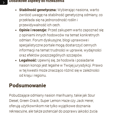
Dodatkowe aspekty do rozważenia
Stabilność genetyczna:
Wybierając nasiona, warto
zwrócić uwagę na stabilność genetyczną odmiany, co
przekłada się na jednorodność roślin i
przewidywalność ich cech.
Opinie i recenzje:
Przed zakupem warto zapoznać się
z opiniami innych hodowców na temat konkretnych
odmian. Forum dyskusyjne, blogi uprawowe i
specjalistyczne portale mogą dostarczyć cennych
informacji na temat trudności w uprawie, wydajności
oraz efektów poszczególnych szczepów.
Legalność:
Upewnij się, że hodowla i posiadanie
nasion konopi jest legalne w Twojej jurysdykcji. Prawo
w tej kwestii może znacząco różnić się w zależności
od kraju i regionu.
Podsumowanie
Pobudzające odmiany nasion marihuany, takie jak Sour
Diesel, Green Crack, Super Lemon Haze czy Jack Herer,
oferują użytkownikom nie tylko wyjątkowe doznania
rekreacyjne, ale także potencjał do poprawy jakości życia