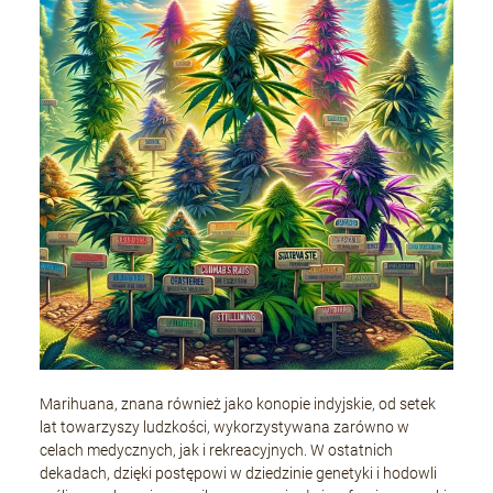
Marihuana, znana również jako konopie indyjskie, od setek
lat towarzyszy ludzkości, wykorzystywana zarówno w
celach medycznych, jak i rekreacyjnych. W ostatnich
dekadach, dzięki postępowi w dziedzinie genetyki i hodowli