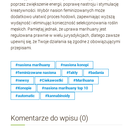
poprzez zwiększenie energii, poprawę nastroju i stymulację
kreatywności. Wybór nasion feminizowanych może
dodatkowo ułatwić proces hodowli, zapewniając wyższą
wydajność i eliminując konieczność selekcjonowania roślin
męskich. Pamiętaj jednak, że uprawa marihuany jest
regulowana prawnie w wielu jurysdykcjach, dlatego zawsze
upewnij się, że Twoje działania są zgodne z obowiązującymi
przepisami.
#nasiona marihuany
#nasiona konopi
#feminizowane nasiona
#fakty
#badania
#newsy
#Ciekawostki
#Marihuana
#Konopie
#nasiona marihuany top 10
#automatic
#kannabinoidy
Komentarze do wpisu (0)