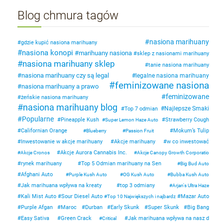
Blog chmura tagów
nasiona marihuany
gdzie kupić nasiona marihuany
nasiona konopi
marihuany nasiona
sklep z nasionami marihuany
nasiona marihuany sklep
tanie nasiona marihuany
nasiona marihuany czy są legal
legalne nasiona marihuany
feminizowane nasiona
nasiona marihuany a prawo
feminizowane
żeńskie nasiona marihuany
nasiona marihuany blog
Najlepsze Smaki
Top 7 odmian
Popularne
Pineapple Kush
Strawberry Cough
Super Lemon Haze Auto
Californian Orange
Mokum’s Tulip
Blueberry
Passion Fruit
Inwestowanie w akcje marihuany
Akcje marihuany
w co inwestować
Akcje Aurora Cannabis Inc.
Akcje Cronos
Akcje Canopy Growth Corporatio
rynek marihuany
Top 5 Odmian marihuany na Sen
Big Bud Auto
Afghani Auto
Purple Kush Auto
OG Kush Auto
Bubba Kush Auto
Jak marihuana wpływa na kreaty
top 3 odmiany
Arjan's Ultra Haze
Kali Mist Auto
Sour Diesel Auto
Mazar Auto
Top 10 Największych i najbardz
Purple Afgan
Maroc
Durban
Early Skunk
Super Skunk
Big Bang
Easy Sativa
Green Crack
Jak marihuana wpływa na nasz d
Critical