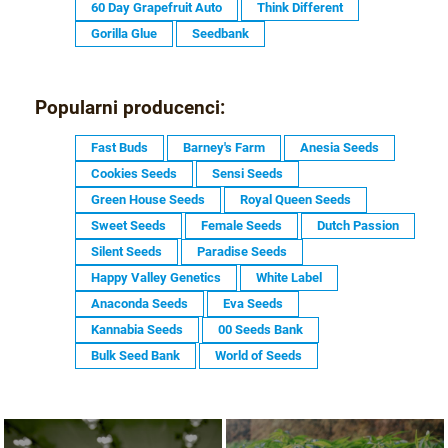
60 Day Grapefruit Auto
Think Different
Gorilla Glue
Seedbank
Popularni producenci:
Fast Buds
Barney's Farm
Anesia Seeds
Cookies Seeds
Sensi Seeds
Green House Seeds
Royal Queen Seeds
Sweet Seeds
Female Seeds
Dutch Passion
Silent Seeds
Paradise Seeds
Happy Valley Genetics
White Label
Anaconda Seeds
Eva Seeds
Kannabia Seeds
00 Seeds Bank
Bulk Seed Bank
World of Seeds