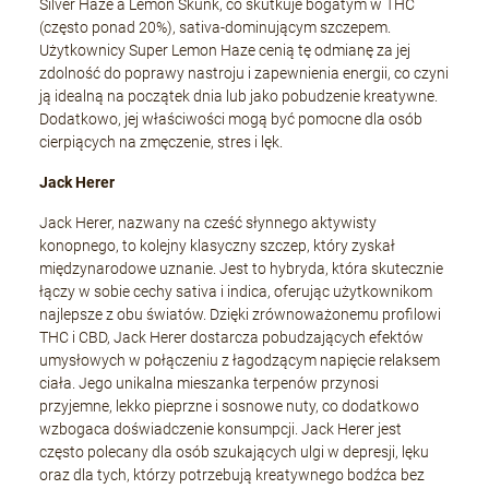
Silver Haze a Lemon Skunk, co skutkuje bogatym w THC
(często ponad 20%), sativa-dominującym szczepem.
Użytkownicy Super Lemon Haze cenią tę odmianę za jej
zdolność do poprawy nastroju i zapewnienia energii, co czyni
ją idealną na początek dnia lub jako pobudzenie kreatywne.
Dodatkowo, jej właściwości mogą być pomocne dla osób
cierpiących na zmęczenie, stres i lęk.
Jack Herer
Jack Herer, nazwany na cześć słynnego aktywisty
konopnego, to kolejny klasyczny szczep, który zyskał
międzynarodowe uznanie. Jest to hybryda, która skutecznie
łączy w sobie cechy sativa i indica, oferując użytkownikom
najlepsze z obu światów. Dzięki zrównoważonemu profilowi
THC i CBD, Jack Herer dostarcza pobudzających efektów
umysłowych w połączeniu z łagodzącym napięcie relaksem
ciała. Jego unikalna mieszanka terpenów przynosi
przyjemne, lekko pieprzne i sosnowe nuty, co dodatkowo
wzbogaca doświadczenie konsumpcji. Jack Herer jest
często polecany dla osób szukających ulgi w depresji, lęku
oraz dla tych, którzy potrzebują kreatywnego bodźca bez