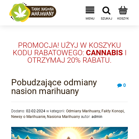
PROMOCJA! UŻYJ W KOSZYKU
KODU RABATOWEGO:
CANNABIS
I
OTRZYMAJ 20% RABATU.
Pobudzające odmiany
0
nasion marihuany
Dodano:
02-02-2024
w kategorii:
Odmiany Marihuany
,
Fakty Konopi
,
Newsy o Marihuanie
,
Nasiona Marihuany
autor:
admin