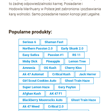
to żadnej odpowiedzialności karnej. Posiadanie i
Hodowla Marihuany w Polsce jest zabroniona i pozbawiania
karą wolności. Samo posiadanie nasion konopi jest Legalne.
Popularne produkty:
Serious 6
Shaman Fast
Northern Passion 2.0
Early Skunk 2.0
Easy Sativa
Passion #1
RS 11
Moby Dick
Pineapple
Lemon Tree
Amnesia
OG Kush
Cherry Kiss
Ak 47 Automat
Critical Kush
Jack Herrer
Girl Scout Cookies Auto
Ghost Train Haze
Super Lemon Haze
Gary Payton
Afghan Kush
AK 47 F1
Blackberry Moonrocks Auto
Ghost Train Haze
Ak 47 Weed
Critical 2.0