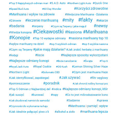
S.A.D. Auto
Quick One
Top 5 Najszybszych odmian mari
Northern Light Auto
Korzyści zdrowotne
Speed Bud Auto
60 Day Wonder
Marihuana i wpływ na zdrowie
Medyczna Marihuana - Działania
fakty
mity
leczenie marihuaną
lekarze
Zdrowie
newsy
badania
terpeny
Czym są Terpeny i jakie mają d
Ciekawostki
Marihuana
Nasiona
Wiedza konopna
Konopie
nasiona marihuany top 10
Top 10 wydajne odmiany
wpływ marihuany na dzień
top 5 szybkich odmian
top 5 szybkie nasiona
jakie mają działanie?
Czym są Terpeny
Jak zrobić herbatę z marihuany
liscie
Najlepsze sposoby wykorzystani
łodygi
Najlepsze odmiany konopi
Boże narodzenie
Święta
Top 6
Royal Cookie
Lemon Shining Silver Haze
Royal Jack Auto
OG Kush
Northern Light
Czym jest marihuana Haze
Solomatic CBD
Jak uzywać
Jak identyfikować, zapobiegać
filtr węglowy
poradnik
pomieszczenie
Jak chronić rośliny konopi prz
Najlepsze odmiany konopi, któr
Top 5 Odmian z Najbardziej del
indica
jak suszyć
kurować
topy
Co to jest mikrodozowanie kono
Sadzenie
uprawa
Jak zbudować namiot do samodzi
Marihuana i pamięć: wpływ
Czynności do wykonania na haju
marihuana lepsza
Jak idealnie połączyć piwo z k
alkohol a zioło