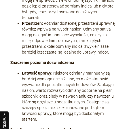
mogą nie sprawdzić się w chłodniejszych klimatach,
gdzie lepiej zastosować odmiany indica lub niektóre
hybrydy, lepiej przystosowane do niższych
temperatur.
Przestrzeń:
Rozmiar dostępnej przestrzeni uprawnej
również wpływa na wybór nasion. Odmiany sativa
mogą osiągać imponujące wysokości, co czyni je
mniej odpowiednimi do małych, zamkniętych
przestrzeni. Z kolei odmiany indica, zwykle niższe i
bardziej krzaczaste, są idealne do uprawy indoor.
Znaczenie poziomu doświadczenia
Łatwość uprawy:
Niektóre odmiany marihuany są
bardziej wymagające niż inne, co może stanowić
wyzwanie dla początkujących hodowców. Szukając
nasion, warto rozważyć odmiany odporne na pleśń,
szkodniki oraz błędy w nawadnianiu czy nawożeniu,
które są częstsze u początkujących. Dostępne są
szczepy specjalnie selekcjonowane pod kątem
łatwości uprawy, które mogą być doskonałym
startem.
WIĘCEJ