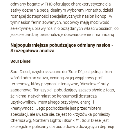
odmiany bogate w THC oferujące charakterystyczne dla
sativy doznania będą idealnym wyborem. Ponadto, dzięki
rosnącej dostępności specjalistycznych nasion konopi, w
+Speed Auto
tym nasion feminizowanych, hodowcy mają możliwość
selektywnej uprawy roślin o pożądanych właściwościach, co
19,80 zł
jeszcze bardziej personalizuje doświadczenie z marihuaną.
Najpopularniejsze pobudzające odmiany nasion -
Szczegółowa analiza
DO KOSZYKA
Sour Diesel
Sour Diesel, często skracane do "Sour D", jest jedną z ikon
wśród odmian sativa, cenioną za jej wyjątkowy profil
terpenowy, który przynosi intensywne, "dieselowe" nuty
zapachowe. Ten szybki i pobudzający szczep słynie z tego,
że niemal natychmiast po konsumpcji dostarcza
użytkownikowi mentalnego przypływu energii i
kreatywności. Jego pochodzenie jest przedmiotem
spekulacji, ale uważa się, że jest to krzyżówka pomiędzy
Chemdawg, Northern Lights i Skunk #1. Sour Diesel jest
szczególnie polecany dla osób doświadczających depresji i