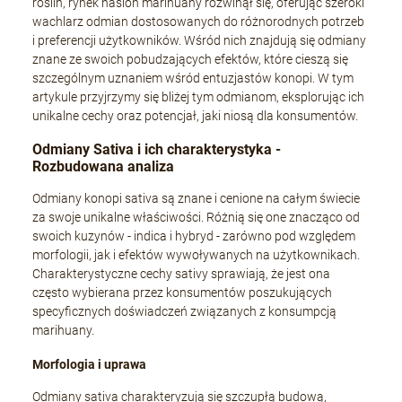
roślin, rynek nasion marihuany rozwinął się, oferując szeroki
wachlarz odmian dostosowanych do różnorodnych potrzeb
i preferencji użytkowników. Wśród nich znajdują się odmiany
znane ze swoich pobudzających efektów, które cieszą się
szczególnym uznaniem wśród entuzjastów konopi. W tym
artykule przyjrzymy się bliżej tym odmianom, eksplorując ich
unikalne cechy oraz potencjał, jaki niosą dla konsumentów.
Odmiany Sativa i ich charakterystyka -
Rozbudowana analiza
Odmiany konopi sativa są znane i cenione na całym świecie
za swoje unikalne właściwości. Różnią się one znacząco od
swoich kuzynów - indica i hybryd - zarówno pod względem
morfologii, jak i efektów wywoływanych na użytkownikach.
Charakterystyczne cechy sativy sprawiają, że jest ona
często wybierana przez konsumentów poszukujących
specyficznych doświadczeń związanych z konsumpcją
marihuany.
Morfologia i uprawa
Odmiany sativa charakteryzują się szczupłą budową,