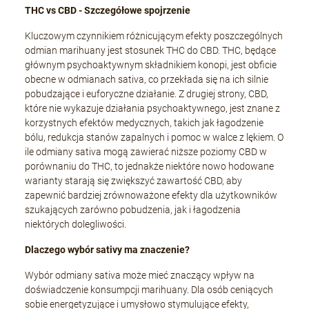
THC vs CBD - Szczegółowe spojrzenie
Kluczowym czynnikiem różnicującym efekty poszczególnych
odmian marihuany jest stosunek THC do CBD. THC, będące
głównym psychoaktywnym składnikiem konopi, jest obficie
obecne w odmianach sativa, co przekłada się na ich silnie
pobudzające i euforyczne działanie. Z drugiej strony, CBD,
które nie wykazuje działania psychoaktywnego, jest znane z
korzystnych efektów medycznych, takich jak łagodzenie
bólu, redukcja stanów zapalnych i pomoc w walce z lękiem. O
ile odmiany sativa mogą zawierać niższe poziomy CBD w
porównaniu do THC, to jednakże niektóre nowo hodowane
warianty starają się zwiększyć zawartość CBD, aby
zapewnić bardziej zrównoważone efekty dla użytkowników
szukających zarówno pobudzenia, jak i łagodzenia
niektórych dolegliwości.
Dlaczego wybór sativy ma znaczenie?
Wybór odmiany sativa może mieć znaczący wpływ na
doświadczenie konsumpcji marihuany. Dla osób ceniących
sobie energetyzujące i umysłowo stymulujące efekty,