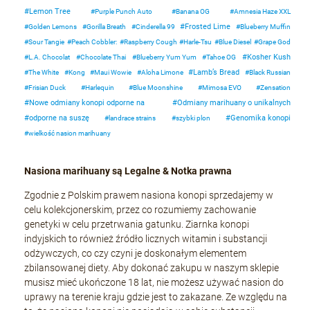
Lemon Tree
Purple Punch Auto
Banana OG
Amnesia Haze XXL
Frosted Lime
Golden Lemons
Gorilla Breath
Cinderella 99
Blueberry Muffin
Sour Tangie
Peach Cobbler:
Raspberry Cough
Harle-Tsu
Blue Diesel
Grape God
Kosher Kush
L.A. Chocolat
Chocolate Thai
Blueberry Yum Yum
Tahoe OG
Lamb’s Bread
The White
Kong
Maui Wowie
Aloha Limone
Black Russian
Frisian Duck
Harlequin
Blue Moonshine
Mimosa EVO
Zensation
Nowe odmiany konopi odporne na
Odmiany marihuany o unikalnych
odporne na suszę
Genomika konopi
landrace strains
szybki plon
wielkość nasion marihuany
Nasiona marihuany są Legalne & Notka prawna
Zgodnie z Polskim prawem nasiona konopi sprzedajemy w
celu kolekcjonerskim, przez co rozumiemy zachowanie
genetyki w celu przetrwania gatunku. Ziarnka konopi
indyjskich to również źródło licznych witamin i substancji
odżywczych, co czy czyni je doskonałym elementem
zbilansowanej diety. Aby dokonać zakupu w naszym sklepie
musisz mieć ukończone 18 lat, nie możesz używać nasion do
uprawy na terenie kraju gdzie jest to zakazane. Ze względu na