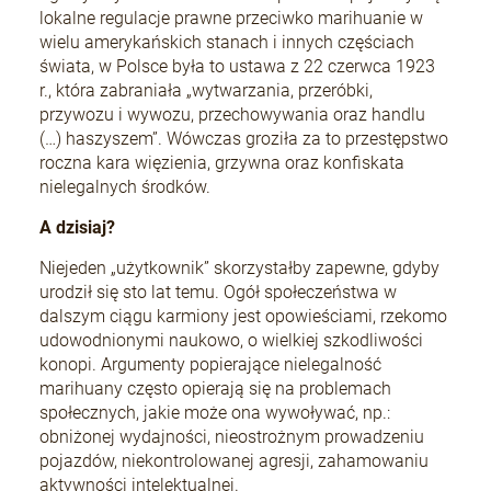
lokalne regulacje prawne przeciwko marihuanie w
wielu amerykańskich stanach i innych częściach
świata, w Polsce była to ustawa z 22 czerwca 1923
r., która zabraniała „wytwarzania, przeróbki,
przywozu i wywozu, przechowywania oraz handlu
(…) haszyszem”. Wówczas groziła za to przestępstwo
roczna kara więzienia, grzywna oraz konfiskata
nielegalnych środków.
A dzisiaj?
Niejeden „użytkownik” skorzystałby zapewne, gdyby
urodził się sto lat temu. Ogół społeczeństwa w
dalszym ciągu karmiony jest opowieściami, rzekomo
udowodnionymi naukowo, o wielkiej szkodliwości
konopi. Argumenty popierające nielegalność
marihuany często opierają się na problemach
społecznych, jakie może ona wywoływać, np.:
obniżonej wydajności, nieostrożnym prowadzeniu
pojazdów, niekontrolowanej agresji, zahamowaniu
aktywności intelektualnej.