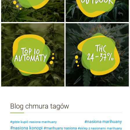
NASIONA MARIHUANY TOP 10 AUTOFLOWERING
MOCNE ODMIANY MARIHUANY THC OD 24 - 37%
KUP TERAZ
KUP TERAZ
Blog chmura tagów
nasiona marihuany
gdzie kupić nasiona marihuany
nasiona konopi
marihuany nasiona
sklep z nasionami marihuany