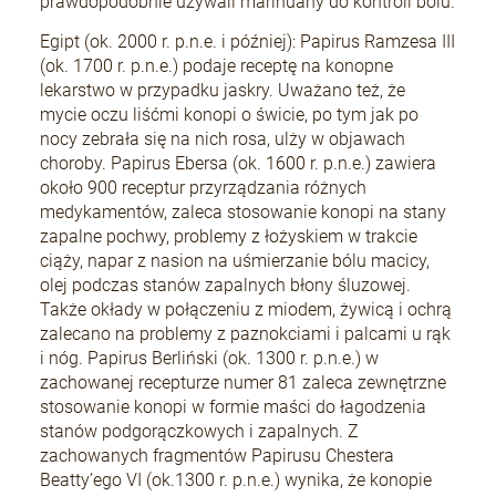
prawdopodobnie używali marihuany do kontroli bólu.
Egipt (ok. 2000 r. p.n.e. i później): Papirus Ramzesa III
(ok. 1700 r. p.n.e.) podaje receptę na konopne
+Speed Auto
lekarstwo w przypadku jaskry. Uważano też, że
19,80 zł
mycie oczu liśćmi konopi o świcie, po tym jak po
nocy zebrała się na nich rosa, ulży w objawach
choroby. Papirus Ebersa (ok. 1600 r. p.n.e.) zawiera
około 900 receptur przyrządzania różnych
DO KOSZYKA
medykamentów, zaleca stosowanie konopi na stany
zapalne pochwy, problemy z łożyskiem w trakcie
ciąży, napar z nasion na uśmierzanie bólu macicy,
olej podczas stanów zapalnych błony śluzowej.
Także okłady w połączeniu z miodem, żywicą i ochrą
zalecano na problemy z paznokciami i palcami u rąk
i nóg. Papirus Berliński (ok. 1300 r. p.n.e.) w
zachowanej recepturze numer 81 zaleca zewnętrzne
stosowanie konopi w formie maści do łagodzenia
stanów podgorączkowych i zapalnych. Z
zachowanych fragmentów Papirusu Chestera
Beatty’ego VI (ok.1300 r. p.n.e.) wynika, że konopie