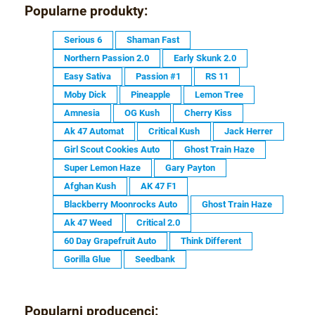
Popularne produkty:
Serious 6
Shaman Fast
Northern Passion 2.0
Early Skunk 2.0
Easy Sativa
Passion #1
RS 11
Moby Dick
Pineapple
Lemon Tree
Amnesia
OG Kush
Cherry Kiss
Ak 47 Automat
Critical Kush
Jack Herrer
Girl Scout Cookies Auto
Ghost Train Haze
Super Lemon Haze
Gary Payton
Afghan Kush
AK 47 F1
Blackberry Moonrocks Auto
Ghost Train Haze
Ak 47 Weed
Critical 2.0
60 Day Grapefruit Auto
Think Different
Gorilla Glue
Seedbank
Popularni producenci: