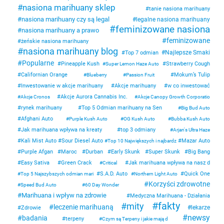
nasiona marihuany sklep
tanie nasiona marihuany
nasiona marihuany czy są legal
legalne nasiona marihuany
feminizowane nasiona
nasiona marihuany a prawo
feminizowane
żeńskie nasiona marihuany
nasiona marihuany blog
Najlepsze Smaki
Top 7 odmian
Popularne
Pineapple Kush
Strawberry Cough
Super Lemon Haze Auto
Californian Orange
Mokum’s Tulip
Blueberry
Passion Fruit
Inwestowanie w akcje marihuany
Akcje marihuany
w co inwestować
Akcje Aurora Cannabis Inc.
Akcje Cronos
Akcje Canopy Growth Corporatio
rynek marihuany
Top 5 Odmian marihuany na Sen
Big Bud Auto
Afghani Auto
Purple Kush Auto
OG Kush Auto
Bubba Kush Auto
Jak marihuana wpływa na kreaty
top 3 odmiany
Arjan's Ultra Haze
Kali Mist Auto
Sour Diesel Auto
Mazar Auto
Top 10 Największych i najbardz
Purple Afgan
Maroc
Durban
Early Skunk
Super Skunk
Big Bang
Easy Sativa
Green Crack
Jak marihuana wpływa na nasz d
Critical
S.A.D. Auto
Quick One
Top 5 Najszybszych odmian mari
Northern Light Auto
Korzyści zdrowotne
Speed Bud Auto
60 Day Wonder
Marihuana i wpływ na zdrowie
Medyczna Marihuana - Działania
fakty
mity
leczenie marihuaną
lekarze
Zdrowie
newsy
badania
terpeny
Czym są Terpeny i jakie mają d