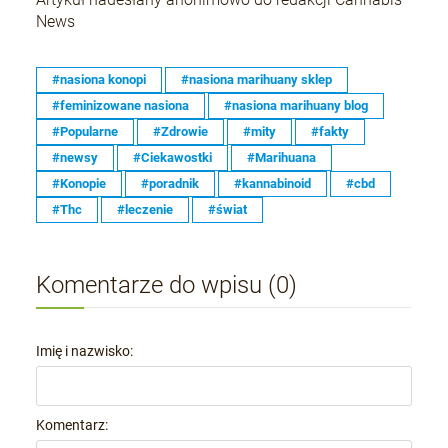
News
#nasiona konopi
#nasiona marihuany sklep
#feminizowane nasiona
#nasiona marihuany blog
#Popularne
#Zdrowie
#mity
#fakty
#newsy
#Ciekawostki
#Marihuana
#Konopie
#poradnik
#kannabinoid
#cbd
#Thc
#leczenie
#świat
Komentarze do wpisu (0)
Imię i nazwisko:
Komentarz: