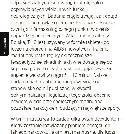
odpowiedzialnych za nastrój, kontrolę bólu i
poprawiających wiele innych funkcji
neurologicznych. Badania ciągle trwają. Jak dotąd
nie ustalono dawki śmiertelnej tego narkotyku, co
czyni go z farmakologicznego punktu widzenia
najbardziej bezpiecznym. W krajach innych niż
WIĘCEJ
Polska, THC jest używany w formie tabletek do
leczenia chorych na AIDS i nowotwory. Palenie
marihuany jest z reguły skuteczniejsze
terapeutycznie, składniki aktywne dostają się do
krążenia prawie natychmiast, osiągając wysokie
stężenie we krwi w ciągu 5 – 10 minut. Dalsze
badania nad marihuaną mogą wpłynąć na
stanowisko opinii publicznej w kwestii
dekryminalizacji i legalizacji tego zioła, obecnie
bowiem w odbiorze społecznym marihuana
pozostaje narkotykiem budzącym największe spory.
W tym miejscu warto zadać kilka pytań decydentom:
Kiedy zostanie rozwiązany problem dostępu do
takiego narkotyku, jakim jest marihuana, dla ludzi