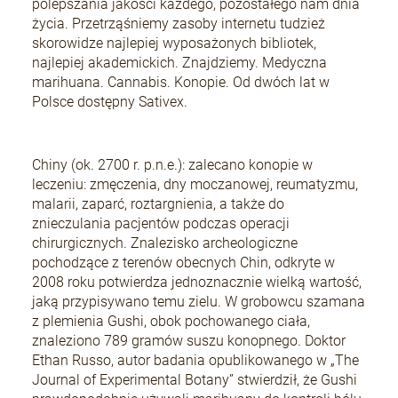
polepszania jakości każdego, pozostałego nam dnia
życia. Przetrząśniemy zasoby internetu tudzież
skorowidze najlepiej wyposażonych bibliotek,
najlepiej akademickich. Znajdziemy. Medyczna
marihuana. Cannabis. Konopie. Od dwóch lat w
Polsce dostępny Sativex.
Chiny (ok. 2700 r. p.n.e.): zalecano konopie w
leczeniu: zmęczenia, dny moczanowej, reumatyzmu,
malarii, zaparć, roztargnienia, a także do
znieczulania pacjentów podczas operacji
chirurgicznych. Znalezisko archeologiczne
pochodzące z terenów obecnych Chin, odkryte w
2008 roku potwierdza jednoznacznie wielką wartość,
jaką przypisywano temu zielu. W grobowcu szamana
z plemienia Gushi, obok pochowanego ciała,
znaleziono 789 gramów suszu konopnego. Doktor
Ethan Russo, autor badania opublikowanego w „The
Journal of Experimental Botany” stwierdził, że Gushi