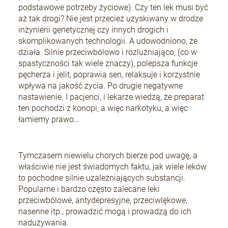
podstawowe potrzeby życiowe). Czy ten lek musi być
aż tak drogi? Nie jest przecież uzyskiwany w drodze
inżynierii genetycznej czy innych drogich i
skomplikowanych technologii. A udowodniono, że
działa. Silnie przeciwbólowo i rozluźniająco, (co w
spastyczności tak wiele znaczy), polepsza funkcje
pęcherza i jelit, poprawia sen, relaksuje i korzystnie
wpływa na jakość życia. Po drugie negatywne
nastawienie. I pacjenci, i lekarze wiedzą, że preparat
ten pochodzi z konopi, a więc narkotyku, a więc
łamiemy prawo…
Tymczasem niewielu chorych bierze pod uwagę, a
właściwie nie jest świadomych faktu, jak wiele leków
to pochodne silnie uzależniających substancji.
Popularne i bardzo często zalecane leki
przeciwbólowe, antydepresyjne, przeciwlękowe,
nasenne itp., prowadzić mogą i prowadzą do ich
nadużywania.