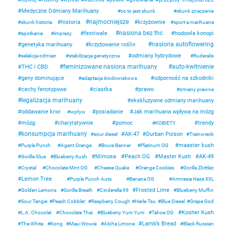
Medyczne Odmiany Marihuany
co to jest skunk
skunk znaczenie
najmocniejsze
historia
krzyżownie
skunk historia
sport a marihuana
nasiona bez thc
festiwale
hodowla konopi
spotkania
imprezy
nasiona autoflowering
genetyka marihuany
krzyżowanie roślin
odmiany hybrydowe
selekcja odmian
stabilizacja genetyczna
Ruderalis
feminizowane nasiona marihuany
auto-kwitnienie
THC i CBD
geny dominujące
odporność na szkodniki
adaptacja środowiskowa
cechy fenotypowe
ciastka
prawo
zmiany prawne
legalizacja marihuany
ekskluzywne odmiany marihuany
oddawanie krwi
posiadanie
Jak marihuana wpływa na mózg
wpływ
mózg
charytatywnie
pomoc
trendy
KOBIETY
konsumpcja marihuany
AK-47
Durban Poison
sour diesel
Trainwreck
maaster kush
Purple Punch
Agent Orange
Bruce Banner
Platinum OG
Mimosa
Peach OG
Master Kush
AK-49
Gorilla Glue
Blueberry Kush
Crystal
Chocolate Mint OG
Cheese Quake
Orange Cookies
Gorilla Zkittlez
Lemon Tree
Purple Punch Auto
Banana OG
Amnesia Haze XXL
Frosted Lime
Golden Lemons
Gorilla Breath
Cinderella 99
Blueberry Muffin
Sour Tangie
Peach Cobbler:
Raspberry Cough
Harle-Tsu
Blue Diesel
Grape God
Kosher Kush
L.A. Chocolat
Chocolate Thai
Blueberry Yum Yum
Tahoe OG
Lamb’s Bread
The White
Kong
Maui Wowie
Aloha Limone
Black Russian