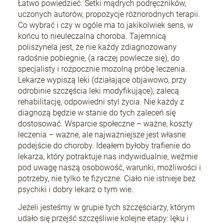
Łatwo powiedzieć. Setki mądrych podręczników,
uczonych autorów, propozycje różnorodnych terapii.
Co wybrać i czy w ogóle ma to jakikolwiek sens, w
końcu to nieuleczalna choroba. Tajemnicą
poliszynela jest, że nie każdy zdiagnozowany
radośnie pobiegnie, (a raczej powlecze się), do
specjalisty i rozpocznie mozolną próbę leczenia.
Lekarze wypiszą leki (działające objawowo, przy
odrobinie szczęścia leki modyfikujące), zalecą
rehabilitację, odpowiedni styl życia. Nie każdy z
diagnozą będzie w stanie do tych zaleceń się
dostosować. Wsparcie społeczne – ważne, koszty
leczenia – ważne, ale najważniejsze jest własne
podejście do choroby. Ideałem byłoby trafienie do
lekarza, który potraktuje nas indywidualnie, weźmie
pod uwagę naszą osobowość, warunki, możliwości i
potrzeby, nie tylko te fizyczne. Ciało nie istnieje bez
psychiki i dobry lekarz o tym wie.
Jeżeli jesteśmy w grupie tych szczęściarzy, którym
udało się przejść szczęśliwie kolejne etapy: lęku i