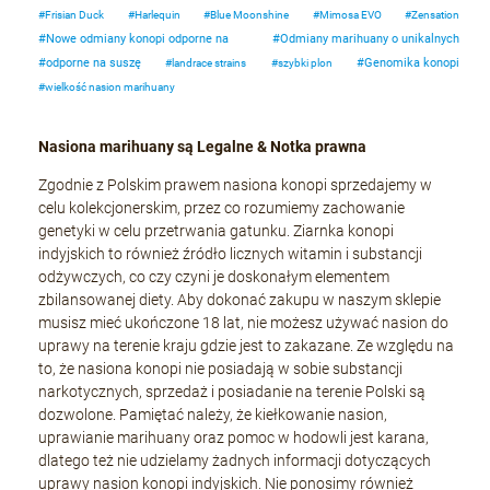
Frisian Duck
Harlequin
Blue Moonshine
Mimosa EVO
Zensation
Nowe odmiany konopi odporne na
Odmiany marihuany o unikalnych
odporne na suszę
Genomika konopi
landrace strains
szybki plon
wielkość nasion marihuany
Nasiona marihuany są Legalne & Notka prawna
Zgodnie z Polskim prawem nasiona konopi sprzedajemy w
celu kolekcjonerskim, przez co rozumiemy zachowanie
genetyki w celu przetrwania gatunku. Ziarnka konopi
indyjskich to również źródło licznych witamin i substancji
odżywczych, co czy czyni je doskonałym elementem
zbilansowanej diety. Aby dokonać zakupu w naszym sklepie
musisz mieć ukończone 18 lat, nie możesz używać nasion do
uprawy na terenie kraju gdzie jest to zakazane. Ze względu na
to, że nasiona konopi nie posiadają w sobie substancji
narkotycznych, sprzedaż i posiadanie na terenie Polski są
dozwolone. Pamiętać należy, że kiełkowanie nasion,
uprawianie marihuany oraz pomoc w hodowli jest karana,
dlatego też nie udzielamy żadnych informacji dotyczących
uprawy nasion konopi indyjskich. Nie ponosimy również