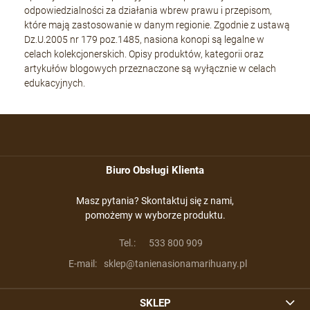
odpowiedzialności za działania wbrew prawu i przepisom,
które mają zastosowanie w danym regionie. Zgodnie z ustawą
Dz.U.2005 nr 179 poz.1485, nasiona konopi są legalne w
celach kolekcjonerskich. Opisy produktów, kategorii oraz
artykułów blogowych przeznaczone są wyłącznie w celach
edukacyjnych.
Biuro Obsługi Klienta
Masz pytania? Skontaktuj się z nami,
pomożemy w wyborze produktu.
Tel.:
533 800 909
E-mail:
sklep@tanienasionamarihuany.pl
SKLEP