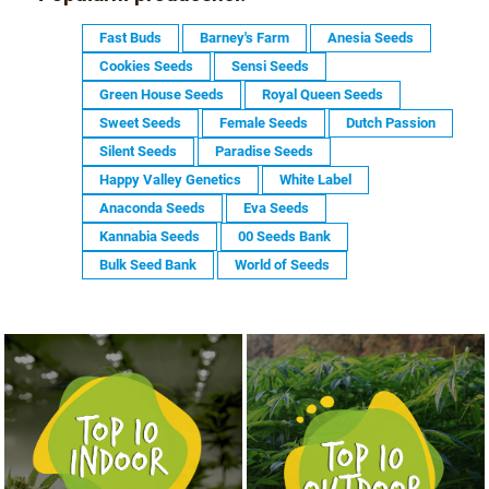
Fast Buds
Barney's Farm
Anesia Seeds
Cookies Seeds
Sensi Seeds
Green House Seeds
Royal Queen Seeds
Sweet Seeds
Female Seeds
Dutch Passion
Silent Seeds
Paradise Seeds
Happy Valley Genetics
White Label
Anaconda Seeds
Eva Seeds
Kannabia Seeds
00 Seeds Bank
Bulk Seed Bank
World of Seeds
NASIONA MARIHUANY TOP 10 OUTDOOR
NASIONA MARIHUANY TOP 10 INDOOR
KUP TERAZ
KUP TERAZ