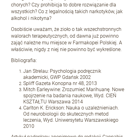
chorych? Czy prohibicja to dobre rozwiązanie dla
wszystkich? Co z legalnością takich narkotyków, jak
alkohol i nikotyna?
Osobiście uważam, że zioło o tak wszechstronnych
walorach terapeutycznych, od dawna już powinno
zająć należne mu miejsce w Farmakopei Polskiej. A
właściwie, nigdy z niej nie powinno być wykreślone.
Bibliografia:
Jan Strelau: Psychologia podręcznik
akademicki, GWP Gdańsk 2002
Spliff Gazeta Konopna nr 48, 2013
Mitch Earleywine: Zrozumieć Marihuanę. Nowe
spojrzenie na badania naukowe, Wyd. CIEŃ
KSZTAŁTU Warszawa 2014
Carlton K. Erickson: Nauka o uzależnieniach.
Od neurobiologii do skutecznych metod
leczenia, Wyd. Uniwersytetu Warszawskiego
2010
Artykuł nadesłany anonimowo do redakcji Cannabis