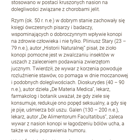
stosowano w postaci kruszonych nasion na
dolegliwości związane z chorobami jelit.
Rzym (ok. 50 r. n.e.) w dobrym stanie zachowały się
księgi ówczesnych pisarzy i badaczy,
wspominających o dobroczynnym wpływie konopi
na zdrowie człowieka i nie tylko. Pliniusz Stary (23 –
79 n.e.), autor „Historii Naturalnej” pisał, że zioło
konopi pomocne jest w zwalczaniu insektów w
uszach z zaleceniem podawania zwierzętom
jucznym. Twierdził, że wywar z korzenia powoduje
rozluźnienie stawów, co pomaga w dnie moczanowej
i podobnych dolegliwościach. Dioskurydes (40 – 90
n.e.), autor dzieła „De Materia Medica”, lekarz,
farmakolog i botanik uważał, że gdy ziele się
konsumuje, redukuje ono popęd seksualny, a gdy się
je pije, uśmierza ból uszu. Galen (130 – 200 n.e.),
lekarz, autor „De Alimentorum Facultatibus”, zaleca
wywar z nasion konopi w łagodzeniu bólów ucha, a
także w celu poprawienia humoru.