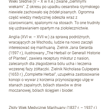
Wieki Średnie (V – X w n.e.) zwane „ciemnymi
wiekami”. Z okresu po upadku cesarstwa rzymskiego
niewiele zachowało się źródeł pisanych. Ogromna
część wiedzy medycznej odeszła wraz z
czarownicami, spalonymi na stosach. To one trudniły
się uzdrawianiem opartym na ziołolecznictwie.
Anglia (XVI w. – XVII w.) za sprawą podróżnych,
wracających ze Wschodu, ludzie na nowo zaczęli
interesować się marihuaną. Zielnik Jana Gerarda
(1597 r.), ilustrowany „The Herball or Generall Historie
of Plantes”, zawiera receptury mikstur z nasion,
zalecanych dla złagodzenia bólu ucha i leczenia
wczesnej fazy żółtaczki. Zielnik Nicholasa Culpepera
(1653 r.) „Complette Herbal”, uzupełnia zastosowanie
konopi o wywar z korzenia przynoszącego ulgę w
stanach zapalnych, bólach stawów w dnie
moczanowej, bólach ścięgien i bioder.
Złoty Wiek Medycznej Marihuany (1837 r. – 1937 r.)