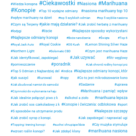
Ciekawostki
Marihuana
Nasiona
Wiedza konopna
Konopie
nasiona marihuany top 10
Top 10 wydajne odmiany
wpływ marihuany na dzień
top 5 szybkich odmian
top 5 szybkie nasiona
jakie mają działanie?
Czym są Terpeny
Jak zrobić herbatę z marihuany
liscie
Najlepsze sposoby wykorzystani
łodygi
Najlepsze odmiany konopi
Boże narodzenie
Święta
Top 6
Royal Cookie
Lemon Shining Silver Haze
Royal Jack Auto
OG Kush
Northern Light
Czym jest marihuana Haze
Solomatic CBD
Jak uzywać
Jak identyfikować, zapobiegać
filtr węglowy
poradnik
pomieszczenie
Jak chronić rośliny konopi prz
Najlepsze odmiany konopi, któr
Top 5 Odmian z Najbardziej del
indica
jak suszyć
kurować
topy
Co to jest mikrodozowanie kono
Sadzenie
uprawa
Jak zbudować namiot do samodzi
Marihuana i pamięć: wpływ
Czynności do wykonania na haju
marihuana lepsza
Jak idealnie połączyć piwo z k
alkohol a zioło
Konopie i ćwiczenia: odblokowa
Jak zrobić sos czekoladowy z k
sport
Nalepsze szczepy
5 sposobów na utrzymanie produ
Jak zrobić syrop z konopi.
Jak zapobiegać i naprawiać ugi
Czy muzyka stymuluje
Topping i trening konopi
suche i chrupiące liście
marihuana nasiona
wzrost roślin konopi?
Jak zdobyć klony