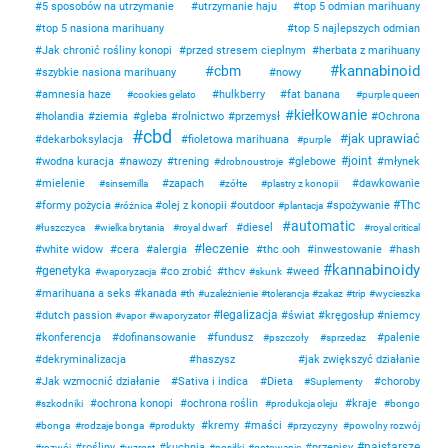
5 sposobów na utrzymanie
utrzymanie haju
top 5 odmian marihuany
top 5 nasiona marihuany
top 5 najlepszych odmian
Jak chronić rośliny konopi
przed stresem cieplnym
herbata z marihuany
kannabinoid
cbm
szybkie nasiona marihuany
nowy
amnesia haze
hulkberry
fat banana
cookies gelato
purple queen
kiełkowanie
holandia
ziemia
gleba
rolnictwo
przemysł
Ochrona
cbd
jak uprawiać
dekarboksylacja
fioletowa marihuana
purple
joint
wodna kuracja
nawozy
trening
glebowe
młynek
drobnoustroje
mielenie
zapach
dawkowanie
sinsemilla
zółte
plastry z konopii
Thc
formy pożycia
olej z konopii
outdoor
spożywanie
różnica
plantacja
automatic
diesel
łuszczyca
wielka brytania
royal dwarf
royal critical
leczenie
white widow
cera
alergia
thc ooh
inwestowanie
hash
kannabinoidy
genetyka
co zrobić
thcv
weed
waporyzacja
skunk
marihuana a seks
kanada
th
uzależnienie
tolerancja
zakaz
trip
wycieszka
legalizacja
dutch passion
świat
kręgosłup
niemcy
vapor
waporyzator
konferencja
dofinansowanie
fundusz
palenie
pszczoły
sprzedaz
dekryminalizacja
haszysz
jak zwiększyć działanie
Jak wzmocnić działanie
Sativa i indica
Dieta
choroby
Suplementy
ochrona konopi
ochrona roślin
kraje
szkodniki
produkcja oleju
bongo
kremy
maści
bonga
rodzaje bonga
produkty
przyczyny
powolny rozwój
najstarsze
rośliny
kuchnia
przepisy
rozwój
wzrost
posiłki
gotowanie