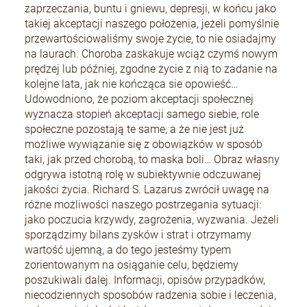
zaprzeczania, buntu i gniewu, depresji, w końcu jako
takiej akceptacji naszego położenia, jeżeli pomyślnie
przewartościowaliśmy swoje życie, to nie osiadajmy
na laurach. Choroba zaskakuje wciąż czymś nowym
prędzej lub później, zgodne życie z nią to zadanie na
kolejne lata, jak nie kończąca sie opowieść…
Udowodniono, że poziom akceptacji społecznej
wyznacza stopień akceptacji samego siebie, role
społeczne pozostają te same, a że nie jest już
możliwe wywiązanie się z obowiązków w sposób
taki, jak przed chorobą, to maska boli… Obraz własny
odgrywa istotną rolę w subiektywnie odczuwanej
jakości życia. Richard S. Lazarus zwrócił uwagę na
różne możliwości naszego postrzegania sytuacji:
jako poczucia krzywdy, zagrożenia, wyzwania. Jeżeli
sporządzimy bilans zysków i strat i otrzymamy
wartość ujemną, a do tego jesteśmy typem
zorientowanym na osiąganie celu, będziemy
poszukiwali dalej. Informacji, opisów przypadków,
niecodziennych sposobów radzenia sobie i leczenia,