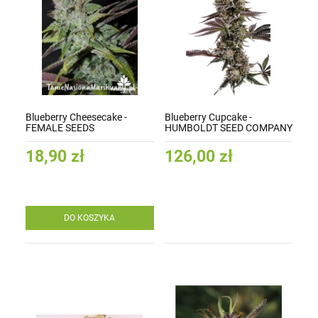
Blueberry Cheesecake -
Blueberry Cupcake -
FEMALE SEEDS
HUMBOLDT SEED COMPANY
18,90 zł
126,00 zł
DO KOSZYKA