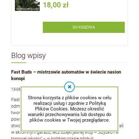
18,00 zł
DO KOSZYKA
Blog wpisy
Fast Buds – mistrzowie automatów w świecie nasion
konopi
13-08-2025 , admin
Strona korzysta z plików cookies w celu
Fast Buds to producent, który od ponad dziesięciu lat
realizacji usług i zgodnie z Polityką
odmienia rynek nasion marihuany, koncentrując się na
Plików Cookies. Możesz określić
tworzeniu odmian automatycznie kwitnących. Marka
warunki przechowywania lub dostępu do
powstała w 2010 roku w Stanach Zjednoczonych,
plików cookies w Twojej przeglądarce.
stworzona przez grupę pasjonatów i hodowców. Zaczynali
w skromnym garażu, lecz dzięki jasnej wizji – „szybko i w
topowej jakości” – w krótkim czasie zdobyli