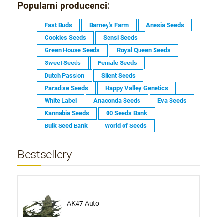
Popularni producenci:
Fast Buds
Barney's Farm
Anesia Seeds
Cookies Seeds
Sensi Seeds
Green House Seeds
Royal Queen Seeds
Sweet Seeds
Female Seeds
Dutch Passion
Silent Seeds
Paradise Seeds
Happy Valley Genetics
White Label
Anaconda Seeds
Eva Seeds
Kannabia Seeds
00 Seeds Bank
Bulk Seed Bank
World of Seeds
Bestsellery
AK47 Auto