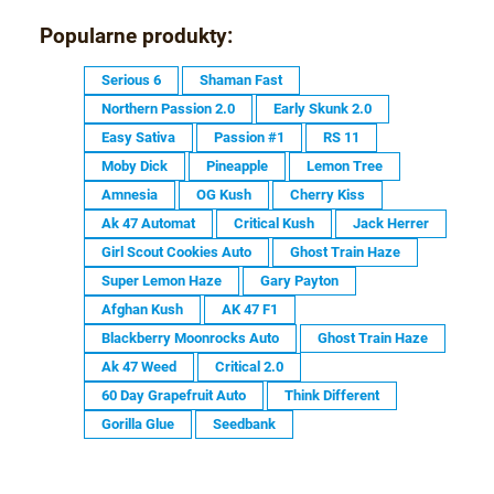
»
Popularne produkty:
Serious 6
Shaman Fast
Northern Passion 2.0
Early Skunk 2.0
Easy Sativa
Passion #1
RS 11
Moby Dick
Pineapple
Lemon Tree
Amnesia
OG Kush
Cherry Kiss
Ak 47 Automat
Critical Kush
Jack Herrer
Girl Scout Cookies Auto
Ghost Train Haze
Super Lemon Haze
Gary Payton
Afghan Kush
AK 47 F1
Blackberry Moonrocks Auto
Ghost Train Haze
Ak 47 Weed
Critical 2.0
60 Day Grapefruit Auto
Think Different
Gorilla Glue
Seedbank