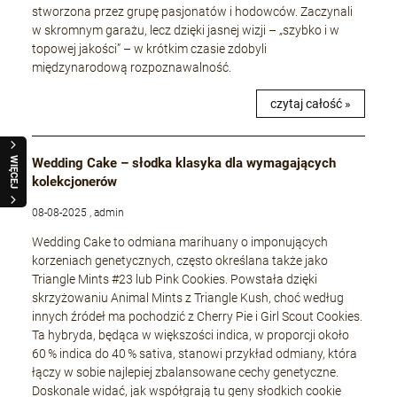
stworzona przez grupę pasjonatów i hodowców. Zaczynali
w skromnym garażu, lecz dzięki jasnej wizji – „szybko i w
topowej jakości” – w krótkim czasie zdobyli
międzynarodową rozpoznawalność.
czytaj całość »
WIĘCEJ
Wedding Cake – słodka klasyka dla wymagających
kolekcjonerów
08-08-2025 , admin
Wedding Cake to odmiana marihuany o imponujących
korzeniach genetycznych, często określana także jako
Triangle Mints #23 lub Pink Cookies. Powstała dzięki
skrzyżowaniu Animal Mints z Triangle Kush, choć według
innych źródeł ma pochodzić z Cherry Pie i Girl Scout Cookies.
Ta hybryda, będąca w większości indica, w proporcji około
60 % indica do 40 % sativa, stanowi przykład odmiany, która
łączy w sobie najlepiej zbalansowane cechy genetyczne.
Doskonale widać, jak współgrają tu geny słodkich cookie