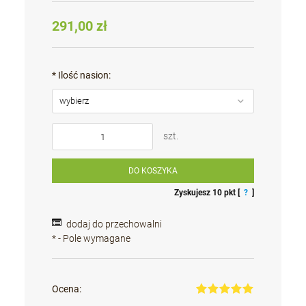
291,00 zł
*
Ilość nasion:
szt.
DO KOSZYKA
Zyskujesz
10
pkt [
?
]
dodaj do przechowalni
*
- Pole wymagane
Ocena: