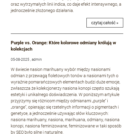
oraz wytrzymałych linii indica, co daje efekt intensywnego, a
jednocześnie złożonego działania.
czytaj całość »
Purple vs. Orange: Które kolorowe odmiany królują w
kolekcjach
05-08-2025 , admin
W świecie nasion marihuany wybór między nasionami
odmian z przewagą fioletowych tonów a nasionami tych o
wyraźnie pomarańczowych elementach budzi duże emocje,
zwłaszcza że kolekcjonerzy nasiona konopi często szukają
estetyki i unikalnego doświadczenia. W poniższym artykule
przyjrzymy się różnicom między odmianami „purple” i
„orange”, opierając się rzetelnych informacji o pigmentach i
genetyce, a jednocześnie używając słów kluczowych:
nasiona marihuany, nasiona, marihuana, odmiany, nasiona
konopi, nasiona feminizowane, feminizowane w taki sposób
by SEO było silne i naturalne.