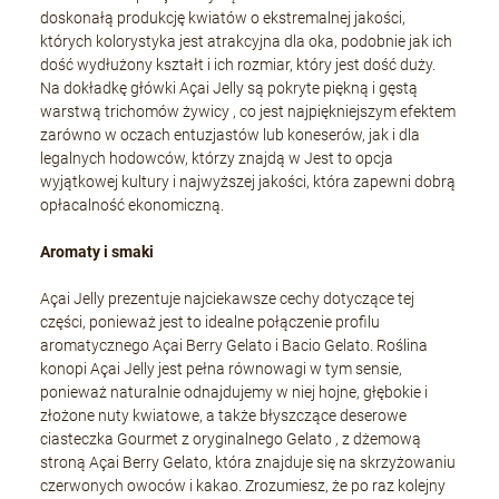
doskonałą produkcję kwiatów o ekstremalnej jakości,
których kolorystyka jest atrakcyjna dla oka, podobnie jak ich
dość wydłużony kształt i ich rozmiar, który jest dość duży.
Na dokładkę główki Açai Jelly są pokryte piękną i gęstą
warstwą trichomów żywicy , co jest najpiękniejszym efektem
zarówno w oczach entuzjastów lub koneserów, jak i dla
legalnych hodowców, którzy znajdą w Jest to opcja
wyjątkowej kultury i najwyższej jakości, która zapewni dobrą
opłacalność ekonomiczną.
Aromaty i smaki
Açai Jelly prezentuje najciekawsze cechy dotyczące tej
części, ponieważ jest to idealne połączenie profilu
aromatycznego Açai Berry Gelato i Bacio Gelato. Roślina
konopi Açai Jelly jest pełna równowagi w tym sensie,
ponieważ naturalnie odnajdujemy w niej hojne, głębokie i
złożone nuty kwiatowe, a także błyszczące deserowe
ciasteczka Gourmet z oryginalnego Gelato , z dżemową
stroną Açai Berry Gelato, która znajduje się na skrzyżowaniu
czerwonych owoców i kakao. Zrozumiesz, że po raz kolejny