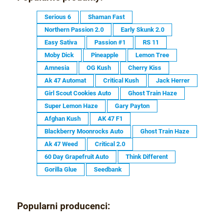
Serious 6
Shaman Fast
Northern Passion 2.0
Early Skunk 2.0
Easy Sativa
Passion #1
RS 11
Moby Dick
Pineapple
Lemon Tree
Amnesia
OG Kush
Cherry Kiss
Ak 47 Automat
Critical Kush
Jack Herrer
Girl Scout Cookies Auto
Ghost Train Haze
Super Lemon Haze
Gary Payton
Afghan Kush
AK 47 F1
Blackberry Moonrocks Auto
Ghost Train Haze
Ak 47 Weed
Critical 2.0
60 Day Grapefruit Auto
Think Different
Gorilla Glue
Seedbank
Popularni producenci: