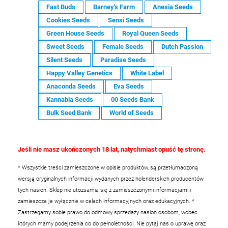
Fast Buds
Barney's Farm
Anesia Seeds
Cookies Seeds
Sensi Seeds
Green House Seeds
Royal Queen Seeds
Sweet Seeds
Female Seeds
Dutch Passion
Silent Seeds
Paradise Seeds
Happy Valley Genetics
White Label
Anaconda Seeds
Eva Seeds
Kannabia Seeds
00 Seeds Bank
Bulk Seed Bank
World of Seeds
Jeśli nie masz ukończonych 18 lat, natychmiast opuść tę stronę.
* Wszystkie treści zamieszczone w opisie produktów, są przetłumaczoną
wersją oryginalnych informacji wydanych przez holenderskich producentów
tych nasion. Sklep nie utożsamia się z zamieszczonymi informacjami i
zamieszcza je wyłącznie w celach informacyjnych oraz edukacyjnych.
*
Zastrzegamy sobie prawo do odmowy sprzedaży nasion osobom, wobec
których mamy podejrzenia co do pełnoletności. Nie pytaj nas o uprawę oraz