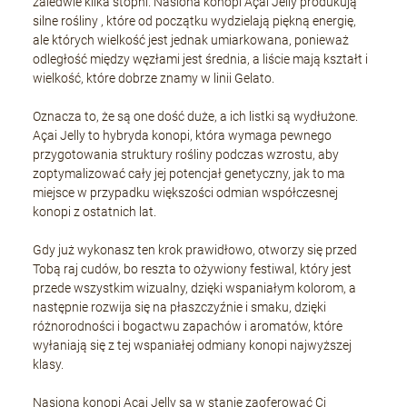
zaledwie kilka stopni. Nasiona konopi Açai Jelly produkują
silne rośliny , które od początku wydzielają piękną energię,
ale których wielkość jest jednak umiarkowana, ponieważ
odległość między węzłami jest średnia, a liście mają kształt i
wielkość, które dobrze znamy w linii Gelato.
Oznacza to, że są one dość duże, a ich listki są wydłużone.
Açai Jelly to hybryda konopi, która wymaga pewnego
przygotowania struktury rośliny podczas wzrostu, aby
zoptymalizować cały jej potencjał genetyczny, jak to ma
miejsce w przypadku większości odmian współczesnej
konopi z ostatnich lat.
Gdy już wykonasz ten krok prawidłowo, otworzy się przed
Tobą raj cudów, bo reszta to ożywiony festiwal, który jest
przede wszystkim wizualny, dzięki wspaniałym kolorom, a
następnie rozwija się na płaszczyźnie i smaku, dzięki
różnorodności i bogactwu zapachów i aromatów, które
wyłaniają się z tej wspaniałej odmiany konopi najwyższej
klasy.
Nasiona konopi Açai Jelly są w stanie zaoferować Ci