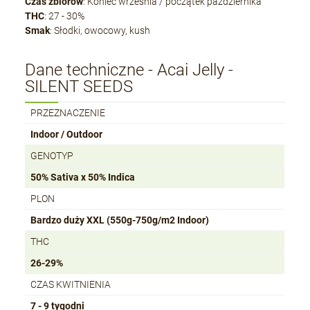
Czas zbiorów
: Koniec września / początek października
THC
: 27 - 30%
Smak
: Słodki, owocowy, kush
Dane techniczne - Acai Jelly -
SILENT SEEDS
PRZEZNACZENIE
Indoor / Outdoor
GENOTYP
50% Sativa x 50% Indica
PLON
Bardzo duży XXL (550g-750g/m2 Indoor)
THC
26-29%
CZAS KWITNIENIA
7 - 9 tygodni