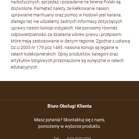
narkotycznych, sprzedaż i posiadanie na terenie Polski są
dozwolone. Pamiętać należy, że kiełkowanie nasion,
uprawianie marihuany oraz pomoc w hodowli jest karana,
dlatego też nie udzielamy żadnych informacji dotyczących
uprawy nasion konopi indyjskich. Nie ponosimy również
odpowiedzialności za działania wbrew prawu i przepisom,
które mają zastosowanie w danym regionie. Zgodnie z ustawą
Dz.U.2005 nr 179 poz.1485, nasiona konopi są legalne w
celach kolekcjonerskich. Opisy produktów, kategorii oraz
artykułów blogowych przeznaczone są wyłącznie w celach
edukacyjnych.
Biuro Obsługi Klienta
Masz pytania? Skontaktuj się z nami,
pomożemy w wyborze produktu.
Tel.:
533 800 909