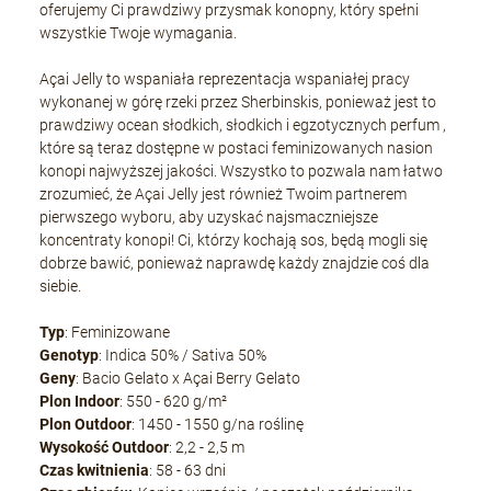
oferujemy Ci prawdziwy przysmak konopny, który spełni
wszystkie Twoje wymagania.
Açai Jelly to wspaniała reprezentacja wspaniałej pracy
wykonanej w górę rzeki przez Sherbinskis, ponieważ jest to
prawdziwy ocean słodkich, słodkich i egzotycznych perfum ,
które są teraz dostępne w postaci feminizowanych nasion
konopi najwyższej jakości. Wszystko to pozwala nam łatwo
zrozumieć, że Açai Jelly jest również Twoim partnerem
pierwszego wyboru, aby uzyskać najsmaczniejsze
koncentraty konopi! Ci, którzy kochają sos, będą mogli się
dobrze bawić, ponieważ naprawdę każdy znajdzie coś dla
siebie.
Typ
: Feminizowane
Genotyp
: Indica 50% / Sativa 50%
Geny
: Bacio Gelato x Açai Berry Gelato
Plon Indoor
: 550 - 620 g/m²
Plon Outdoor
: 1450 - 1550 g/na roślinę
Wysokość Outdoor
: 2,2 - 2,5 m
Czas kwitnienia
: 58 - 63 dni