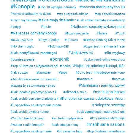
Wiedza konopna
Konopie
nasiona marihuany top 10
Top 10 wydajne odmiany
wpływ marihuany na dzień
top 5 szybkich odmian
top 5 szybkie nasiona
jakie mają działanie?
Czym są Terpeny
Jak zrobić herbatę z marihuany
liscie
Najlepsze sposoby wykorzystani
łodygi
Najlepsze odmiany konopi
Boże narodzenie
Święta
Top 6
Royal Cookie
Lemon Shining Silver Haze
Royal Jack Auto
OG Kush
Northern Light
Czym jest marihuana Haze
Solomatic CBD
Jak uzywać
Jak identyfikować, zapobiegać
filtr węglowy
poradnik
pomieszczenie
Jak chronić rośliny konopi prz
Najlepsze odmiany konopi, któr
Top 5 Odmian z Najbardziej del
indica
jak suszyć
kurować
topy
Co to jest mikrodozowanie kono
Sadzenie
uprawa
Jak zbudować namiot do samodzi
Marihuana i pamięć: wpływ
Czynności do wykonania na haju
marihuana lepsza
Jak idealnie połączyć piwo z k
alkohol a zioło
Konopie i ćwiczenia: odblokowa
Jak zrobić sos czekoladowy z k
sport
Nalepsze szczepy
5 sposobów na utrzymanie produ
Jak zrobić syrop z konopi.
Jak zapobiegać i naprawiać ugi
Czy muzyka stymuluje
Topping i trening konopi
suche i chrupiące liście
marihuana nasiona
wzrost roślin konopi?
Jak zdobyć klony
5 sposobów na utrzymanie
utrzymanie haju
top 5 odmian marihuany