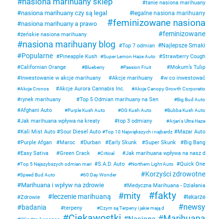
nasiona marihuany sklep
tanie nasiona marihuany
nasiona marihuany czy są legal
legalne nasiona marihuany
feminizowane nasiona
nasiona marihuany a prawo
feminizowane
żeńskie nasiona marihuany
nasiona marihuany blog
Najlepsze Smaki
Top 7 odmian
Popularne
Pineapple Kush
Strawberry Cough
Super Lemon Haze Auto
Californian Orange
Mokum’s Tulip
Blueberry
Passion Fruit
Inwestowanie w akcje marihuany
Akcje marihuany
w co inwestować
Akcje Aurora Cannabis Inc.
Akcje Cronos
Akcje Canopy Growth Corporatio
rynek marihuany
Top 5 Odmian marihuany na Sen
Big Bud Auto
Afghani Auto
Purple Kush Auto
OG Kush Auto
Bubba Kush Auto
Jak marihuana wpływa na kreaty
top 3 odmiany
Arjan's Ultra Haze
Kali Mist Auto
Sour Diesel Auto
Mazar Auto
Top 10 Największych i najbardz
Purple Afgan
Maroc
Durban
Early Skunk
Super Skunk
Big Bang
Easy Sativa
Green Crack
Jak marihuana wpływa na nasz d
Critical
S.A.D. Auto
Quick One
Top 5 Najszybszych odmian mari
Northern Light Auto
Korzyści zdrowotne
Speed Bud Auto
60 Day Wonder
Marihuana i wpływ na zdrowie
Medyczna Marihuana - Działania
fakty
mity
leczenie marihuaną
lekarze
Zdrowie
newsy
badania
terpeny
Czym są Terpeny i jakie mają d
Ciekawostki
Marihuana
Nasiona