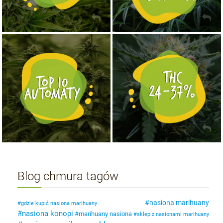
NASIONA MARIHUANY TOP 10 AUTOFLOWERING
MOCNE ODMIANY MARIHUANY THC OD 24 - 37%
KUP TERAZ
KUP TERAZ
Blog chmura tagów
nasiona marihuany
gdzie kupić nasiona marihuany
nasiona konopi
marihuany nasiona
sklep z nasionami marihuany