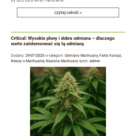
by SEO było silne i naturalne.
czytaj całość »
+Speed Auto
19,80 zł
Critical: Wysokie plony i dobra odmiana – dlaczego
warto zainteresować się tą odmianą
DO KOSZYKA
Dodano:
29-07-2025
w kategorii:
Odmiany Marihuany
,
Fakty Konopi
,
Newsy o Marihuanie
,
Nasiona Marihuany
autor:
admin