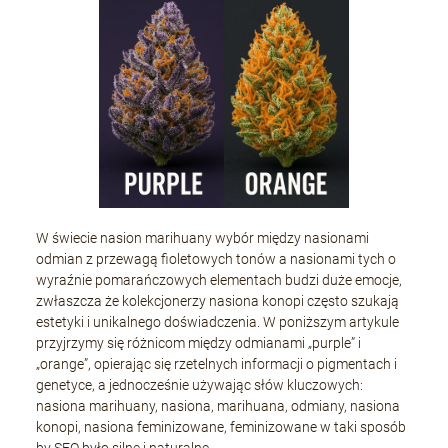
W świecie nasion marihuany wybór między nasionami
odmian z przewagą fioletowych tonów a nasionami tych o
wyraźnie pomarańczowych elementach budzi duże emocje,
zwłaszcza że kolekcjonerzy nasiona konopi często szukają
estetyki i unikalnego doświadczenia. W poniższym artykule
przyjrzymy się różnicom między odmianami „purple” i
„orange”, opierając się rzetelnych informacji o pigmentach i
genetyce, a jednocześnie używając słów kluczowych:
nasiona marihuany, nasiona, marihuana, odmiany, nasiona
konopi, nasiona feminizowane, feminizowane w taki sposób