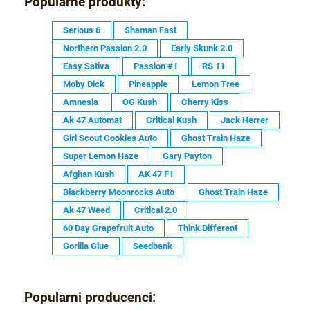
Popularne produkty:
Serious 6
Shaman Fast
Northern Passion 2.0
Early Skunk 2.0
Easy Sativa
Passion #1
RS 11
Moby Dick
Pineapple
Lemon Tree
Amnesia
OG Kush
Cherry Kiss
Ak 47 Automat
Critical Kush
Jack Herrer
Girl Scout Cookies Auto
Ghost Train Haze
Super Lemon Haze
Gary Payton
Afghan Kush
AK 47 F1
Blackberry Moonrocks Auto
Ghost Train Haze
Ak 47 Weed
Critical 2.0
60 Day Grapefruit Auto
Think Different
Gorilla Glue
Seedbank
Popularni producenci: