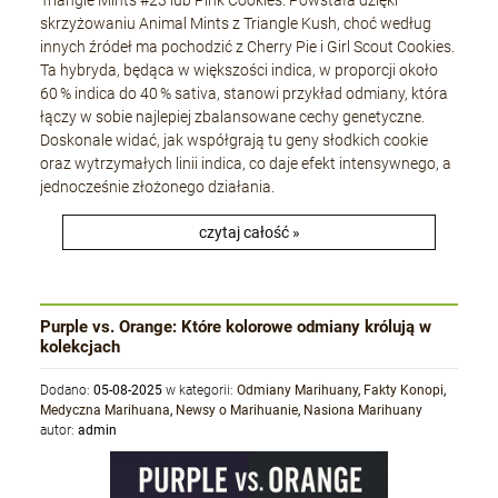
Triangle Mints #23 lub Pink Cookies. Powstała dzięki
skrzyżowaniu Animal Mints z Triangle Kush, choć według
innych źródeł ma pochodzić z Cherry Pie i Girl Scout Cookies.
Ta hybryda, będąca w większości indica, w proporcji około
60 % indica do 40 % sativa, stanowi przykład odmiany, która
łączy w sobie najlepiej zbalansowane cechy genetyczne.
Doskonale widać, jak współgrają tu geny słodkich cookie
oraz wytrzymałych linii indica, co daje efekt intensywnego, a
jednocześnie złożonego działania.
czytaj całość »
Purple vs. Orange: Które kolorowe odmiany królują w
kolekcjach
Dodano:
05-08-2025
w kategorii:
Odmiany Marihuany
,
Fakty Konopi
,
Medyczna Marihuana
,
Newsy o Marihuanie
,
Nasiona Marihuany
autor:
admin