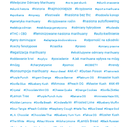
Medyczne Odmiany Marihuany
co to jest skunk
skunk znaczenie
najmocniejsze
historia
krzyżownie
skunk historia
sport a marihuana
nasiona bez thc
festiwale
hodowla konopi
spotkania
imprezy
nasiona autoflowering
genetyka marihuany
krzyżowanie roślin
odmiany hybrydowe
selekcja odmian
stabilizacja genetyczna
Ruderalis
feminizowane nasiona marihuany
auto-kwitnienie
THC i CBD
geny dominujące
odporność na szkodniki
adaptacja środowiskowa
cechy fenotypowe
ciastka
prawo
zmiany prawne
legalizacja marihuany
ekskluzywne odmiany marihuany
oddawanie krwi
posiadanie
Jak marihuana wpływa na mózg
wpływ
mózg
charytatywnie
pomoc
trendy
KOBIETY
konsumpcja marihuany
AK-47
Durban Poison
sour diesel
Trainwreck
maaster kush
Purple Punch
Agent Orange
Bruce Banner
Platinum OG
Mimosa
Peach OG
Master Kush
AK-49
Gorilla Glue
Blueberry Kush
Crystal
Chocolate Mint OG
Cheese Quake
Orange Cookies
Gorilla Zkittlez
Lemon Tree
Purple Punch Auto
Banana OG
Amnesia Haze XXL
Frosted Lime
Golden Lemons
Gorilla Breath
Cinderella 99
Blueberry Muffin
Sour Tangie
Peach Cobbler:
Raspberry Cough
Harle-Tsu
Blue Diesel
Grape God
Kosher Kush
L.A. Chocolat
Chocolate Thai
Blueberry Yum Yum
Tahoe OG
Lamb’s Bread
The White
Kong
Maui Wowie
Aloha Limone
Black Russian