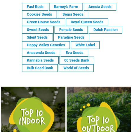
Fast Buds
Barney's Farm
Anesia Seeds
Cookies Seeds
Sensi Seeds
Green House Seeds
Royal Queen Seeds
Sweet Seeds
Female Seeds
Dutch Passion
Silent Seeds
Paradise Seeds
Happy Valley Genetics
White Label
Anaconda Seeds
Eva Seeds
Kannabia Seeds
00 Seeds Bank
Bulk Seed Bank
World of Seeds
NASIONA MARIHUANY TOP 10 OUTDOOR
NASIONA MARIHUANY TOP 10 INDOOR
KUP TERAZ
KUP TERAZ