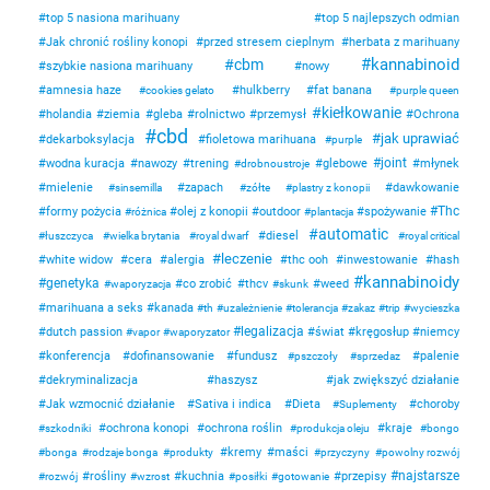
top 5 nasiona marihuany
top 5 najlepszych odmian
Jak chronić rośliny konopi
przed stresem cieplnym
herbata z marihuany
kannabinoid
cbm
szybkie nasiona marihuany
nowy
amnesia haze
hulkberry
fat banana
cookies gelato
purple queen
kiełkowanie
holandia
ziemia
gleba
rolnictwo
przemysł
Ochrona
cbd
jak uprawiać
dekarboksylacja
fioletowa marihuana
purple
joint
wodna kuracja
nawozy
trening
glebowe
młynek
drobnoustroje
mielenie
zapach
dawkowanie
sinsemilla
zółte
plastry z konopii
Thc
formy pożycia
olej z konopii
outdoor
spożywanie
różnica
plantacja
automatic
diesel
łuszczyca
wielka brytania
royal dwarf
royal critical
leczenie
white widow
cera
alergia
thc ooh
inwestowanie
hash
kannabinoidy
genetyka
co zrobić
thcv
weed
waporyzacja
skunk
marihuana a seks
kanada
th
uzależnienie
tolerancja
zakaz
trip
wycieszka
legalizacja
dutch passion
świat
kręgosłup
niemcy
vapor
waporyzator
konferencja
dofinansowanie
fundusz
palenie
pszczoły
sprzedaz
dekryminalizacja
haszysz
jak zwiększyć działanie
Jak wzmocnić działanie
Sativa i indica
Dieta
choroby
Suplementy
ochrona konopi
ochrona roślin
kraje
szkodniki
produkcja oleju
bongo
kremy
maści
bonga
rodzaje bonga
produkty
przyczyny
powolny rozwój
najstarsze
rośliny
kuchnia
przepisy
rozwój
wzrost
posiłki
gotowanie