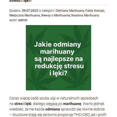
stresu i lęki?
Dodano:
09-07-2025
w kategorii:
Odmiany Marihuany
,
Fakty Konopi
,
Medyczna Marihuana
,
Newsy o Marihuanie
,
Nasiona Marihuany
autor:
admin
Coraz więcej osób szuka ulgi w naturalnych sposobach
na
stres i lęki
, dlatego sięgają po
marihuanę
. Warto jednak
wiedzieć, że nie każda
odmiana
sprawdzi się równie dobrze
– kluczowe stają się zarówno proporcje THC/CBD, jak i profil