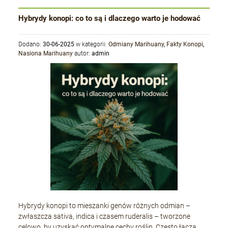
Hybrydy konopi: co to są i dlaczego warto je hodować
Dodano:
30-06-2025
w kategorii:
Odmiany Marihuany
,
Fakty Konopi
,
Nasiona Marihuany
autor:
admin
Hybrydy konopi to mieszanki genów różnych odmian –
zwłaszcza sativa, indica i czasem ruderalis – tworzone
celowo, by uzyskać optymalne cechy roślin. Często łączą