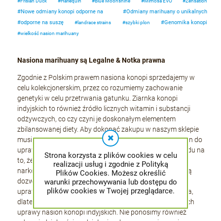
Frisian Duck
Harlequin
Blue Moonshine
Mimosa EVO
Zensation
Nowe odmiany konopi odporne na
Odmiany marihuany o unikalnych
odporne na suszę
Genomika konopi
landrace strains
szybki plon
wielkość nasion marihuany
Nasiona marihuany są Legalne & Notka prawna
Zgodnie z Polskim prawem nasiona konopi sprzedajemy w
celu kolekcjonerskim, przez co rozumiemy zachowanie
genetyki w celu przetrwania gatunku. Ziarnka konopi
indyjskich to również źródło licznych witamin i substancji
odżywczych, co czy czyni je doskonałym elementem
zbilansowanej diety. Aby dokonać zakupu w naszym sklepie
musisz mieć ukończone 18 lat, nie możesz używać nasion do
uprawy na terenie kraju gdzie jest to zakazane. Ze względu na
Strona korzysta z plików cookies w celu
to, że nasiona konopi nie posiadają w sobie substancji
realizacji usług i zgodnie z Polityką
narkotycznych, sprzedaż i posiadanie na terenie Polski są
Plików Cookies. Możesz określić
dozwolone. Pamiętać należy, że kiełkowanie nasion,
warunki przechowywania lub dostępu do
plików cookies w Twojej przeglądarce.
uprawianie marihuany oraz pomoc w hodowli jest karana,
dlatego też nie udzielamy żadnych informacji dotyczących
uprawy nasion konopi indyjskich. Nie ponosimy również