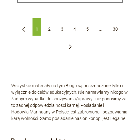
1
2
3
4
5
...
30
«
»
Wszystkie materiały na tym Blogu są przeznaczone tylko i
wyłącznie do celów edukacyjnych. Nie namawiamy nikogo w
żadnym wypadku do spożywania/uprawy i nie ponosimy za
to żadnej odpowiedzialności karnej. Posiadanie i
Hodowla Marihuany w Polsce jest zabroniona i pozbawiania
karą wolności. Samo posiadanie nasion konopi jest Legalne.