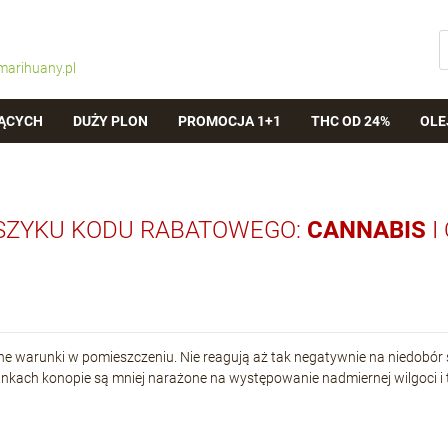
marihuany.pl
ĄCYCH
DUŻY PLON
PROMOCJA 1+1
THC OD 24%
OLE
SZYKU KODU RABATOWEGO:
CANNABIS
I
e warunki w pomieszczeniu. Nie reagują aż tak negatywnie na niedobór ś
kach konopie są mniej narażone na występowanie nadmiernej wilgoci i