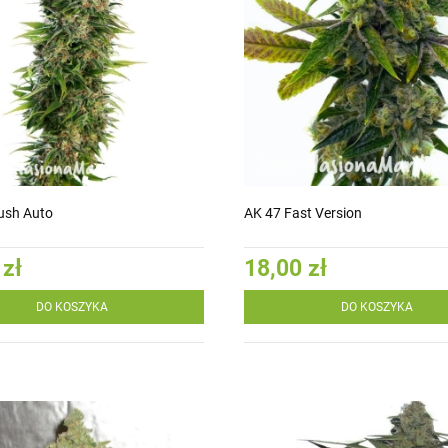
ush Auto
AK 47 Fast Version
 zł
18,00 zł
DO KOSZYKA
DO KOSZYKA