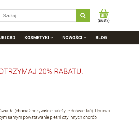
(pusty)
JKI CBD
KOSMETYKI
NOWOŚCI
BLOG
 OTRZYMAJ 20% RABATU.
wiatła (chociaż oczywiście należy je doświetlać). Uprawa
 tym samym powstawanie pleśni czy innych chorób