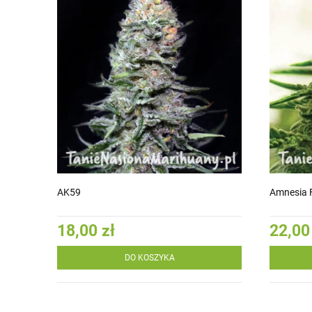
AK59
Amnesia 
18,00 zł
22,00
DO KOSZYKA