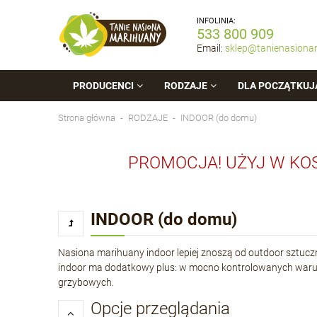
INFOLINIA:
533 800 909
Email:
sklep@tanienasiona
PRODUCENCI
RODZAJE
DLA POCZĄTKUJ
Strona główna
RODZAJE
INDOOR (do domu)
PROMOCJA! UŻYJ W KO
INDOOR (do domu)
Nasiona marihuany indoor lepiej znoszą od outdoor sztuczn
indoor ma dodatkowy plus: w mocno kontrolowanych warun
grzybowych.
Opcje przeglądania