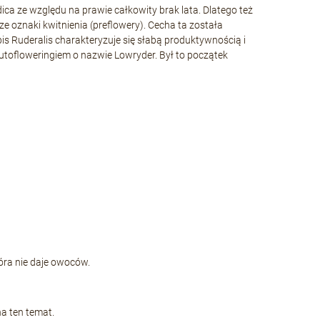
ica ze względu na prawie całkowity brak lata. Dlatego też
e oznaki kwitnienia (preflowery). Cecha ta została
s Ruderalis charakteryzuje się słabą produktywnością i
utofloweringiem o nazwie Lowryder. Był to początek
tóra nie daje owoców.
na ten temat.