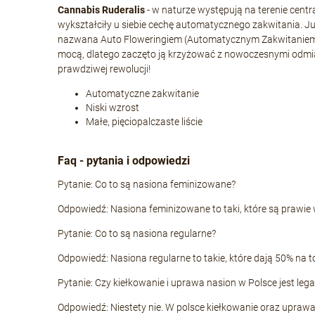
Cannabis Ruderalis
- w naturze występują na terenie centr
wykształciły u siebie cechę automatycznego zakwitania. Ju
nazwana Auto Floweringiem (Automatycznym Zakwitaniem) i w
mocą, dlatego zaczęto ją krzyżować z nowoczesnymi odmian
prawdziwej rewolucji!
Automatyczne zakwitanie
Niski wzrost
Małe, pięciopalczaste liście
Faq - pytania i odpowiedzi
Pytanie: Co to są nasiona feminizowane?
Odpowiedź: Nasiona feminizowane to taki, które są prawie
Pytanie: Co to są nasiona regularne?
Odpowiedź: Nasiona regularne to takie, które dają 50% na to
Pytanie: Czy kiełkowanie i uprawa nasion w Polsce jest leg
Odpowiedź: Niestety nie. W polsce kiełkowanie oraz uprawa k