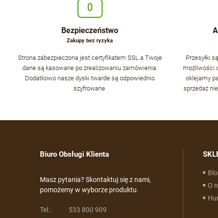
Bezpieczeństwo
A
Zakupy bez ryzyka
Strona zabezpieczona jest certyfikatem SSL a Twoje
Przesyłki 
dane są kasowane po zrealizowaniu zamówienia.
możliwości d
Dodatkowo nasze dyski twarde są odpowiednio
oklejamy p
szyfrowane.
sprzedaż nie
Biuro Obsługi Klienta
SKL
Blo
Masz pytania? Skontaktuj się z nami,
O 
pomożemy w wyborze produktu.
Hu
Tel.:
533 800 909