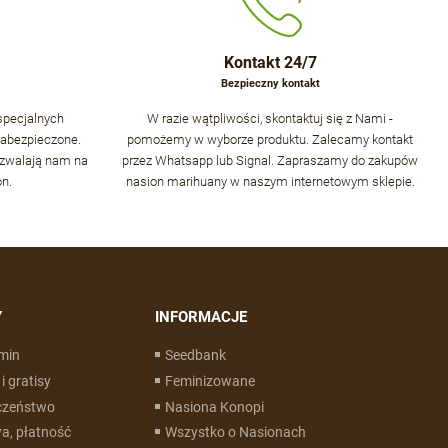
Kontakt 24/7
Bezpieczny kontakt
specjalnych
W razie wątpliwości, skontaktuj się z Nami -
zabezpieczone.
pomożemy w wyborze produktu. Zalecamy kontakt
zwalają nam na
przez Whatsapp lub Signal. Zapraszamy do zakupów
on.
nasion marihuany w naszym internetowym sklepie.
Y
INFORMACJE
min
Seedbank
i gratisy
Feminizowane
czeństwo
Nasiona Konopi
a, płatność
Wszystko o Nasionach