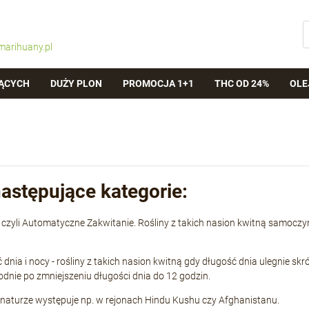
marihuany.pl
ĄCYCH
DUŻY PLON
PROMOCJA 1+1
THC OD 24%
OLE
astępujące kategorie:
, czyli Automatyczne Zakwitanie. Rośliny z takich nasion kwitną samocz
ść dnia i nocy - rośliny z takich nasion kwitną gdy długość dnia ulegnie s
godnie po zmniejszeniu długości dnia do 12 godzin.
W naturze występuje np. w rejonach Hindu Kushu czy Afghanistanu.