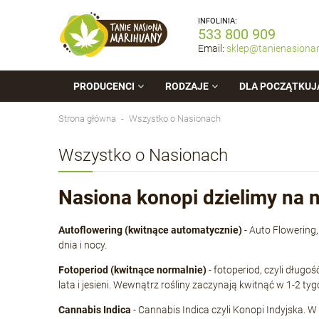
INFOLINIA:
533 800 909
Email:
sklep@tanienasiona
PRODUCENCI
RODZAJE
DLA POCZĄTKUJ
Strona główna
Wszystko o Nasionach
Wszystko o Nasionach
Nasiona konopi dzielimy na n
Autoflowering (kwitnące automatycznie)
- Auto Flowering
dnia i nocy.
Fotoperiod (kwitnące normalnie)
- fotoperiod, czyli długo
lata i jesieni. Wewnątrz rośliny zaczynają kwitnąć w 1-2 ty
Cannabis Indica
- Cannabis Indica czyli Konopi Indyjska. 