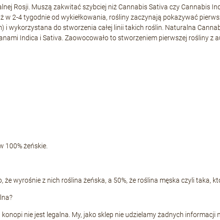
alnej Rosji. Muszą zakwitać szybciej niż Cannabis Sativa czy Cannabis Ind
ż w 2-4 tygodnie od wykiełkowania, rośliny zaczynają pokazywać pierwsz
ykorzystana do stworzenia całej linii takich roślin. Naturalna Cannabi
ami Indica i Sativa. Zaowocowało to stworzeniem pierwszej rośliny z a
 w 100% żeńskie.
, że wyrośnie z nich roślina żeńska, a 50%, że roślina męska czyli taka, k
alna?
onopi nie jest legalna. My, jako sklep nie udzielamy żadnych informacji 