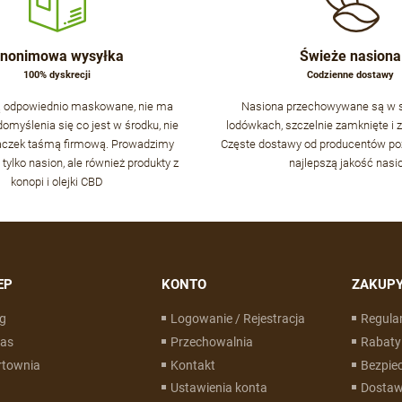
nonimowa wysyłka
Świeże nasiona
100% dyskrecji
Codzienne dostawy
są odpowiednio maskowane, nie ma
Nasiona przechowywane są w 
omyślenia się co jest w środku, nie
lodówkach, szczelnie zamknięte i 
aczek taśmą firmową. Prowadzimy
Częste dostawy od producentów po
 tylko nasion, ale również produkty z
najlepszą jakość nasi
konopi i olejki CBD
EP
KONTO
ZAKUP
g
Logowanie / Rejestracja
Regula
nas
Przechowalnia
Rabaty 
rtownia
Kontakt
Bezpie
Ustawienia konta
Dostaw