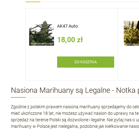
 Auto
AK47 Auto
18,00 zł
YKA
DO KOSZYKA
Nasiona Marihuany są Legalne - Notka
Zgodnie z polskim prawem nasiona marihuany sprzedajemy do celó
mieć ukończone 18 lat, nie możesz używać nasion do uprawy na teren
sprzedaż na terenie Polski są dozwolone i legalne. Nie pytaj nas 
marihuany w Polsce jest nielegalna, podobnie jak kiełkowanie nasio