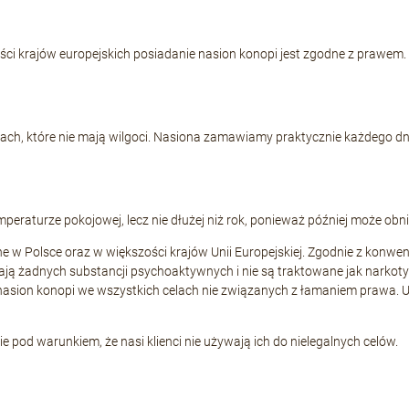
ości krajów europejskich posiadanie nasion konopi jest zgodne z prawem
h, które nie mają wilgoci. Nasiona zamawiamy praktycznie każdego dni
raturze pokojowej, lecz nie dłużej niż rok, ponieważ później może obniż
ne w Polsce oraz w większości krajów Unii Europejskiej. Zgodnie z konwen
ją żadnych substancji psychoaktywnych i nie są traktowane jak narkoty
 nasion konopi we wszystkich celach nie związanych z łamaniem prawa. 
pod warunkiem, że nasi klienci nie używają ich do nielegalnych celów.