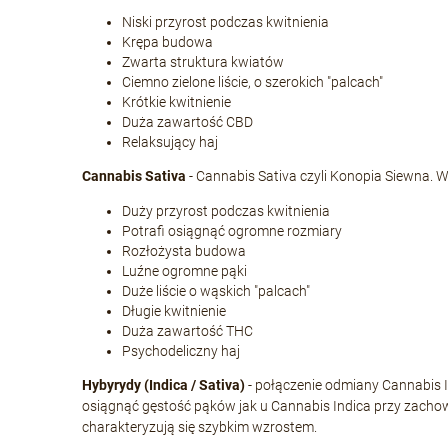
Niski przyrost podczas kwitnienia
Krępa budowa
Zwarta struktura kwiatów
Ciemno zielone liście, o szerokich "palcach"
Krótkie kwitnienie
Duża zawartość CBD
Relaksujący haj
Cannabis Sativa
- Cannabis Sativa czyli Konopia Siewna. W
Duży przyrost podczas kwitnienia
Potrafi osiągnąć ogromne rozmiary
Rozłożysta budowa
Luźne ogromne pąki
Duże liście o wąskich "palcach"
Długie kwitnienie
Duża zawartość THC
Psychodeliczny haj
Hybyrydy (Indica / Sativa)
- połączenie odmiany Cannabis In
osiągnąć gęstość pąków jak u Cannabis Indica przy zachowa
charakteryzują się szybkim wzrostem.