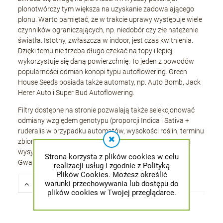
plonotwórczy tym większa na uzyskanie zadowalającego
plonu. Warto pamiętać, że w trakcie uprawy występuje wiele
czynników ograniczających, np. niedobór czy złe natężenie
światła. Istotny, zwłaszcza w indoor, jest czas kwitnienia.
Dzięki temu nie trzeba długo czekać na topy i lepiej
wykorzystuje się daną powierzchnię. To jeden z powodów
popularności odmian konopi typu autoflowering. Green
House Seeds posiada także automaty, np. Auto Bomb, Jack
Herer Auto i Super Bud Autoflowering.
Filtry dostępne na stronie pozwalają także selekcjonować
odmiany względem genotypu (proporcji Indica i Sativa +
ruderalis w przypadku automatów, wysokości roślin, terminu
zbioru i łatwości uprawy. Nasiona Green House Seeds są
wysyłane w oryginalnych opakowaniach producenckich.
Strona korzysta z plików cookies w celu
Gwarantujemy pełną dyskrecję.
realizacji usług i zgodnie z Polityką
Plików Cookies. Możesz określić
Opcje przeglądania
warunki przechowywania lub dostępu do
plików cookies w Twojej przeglądarce.