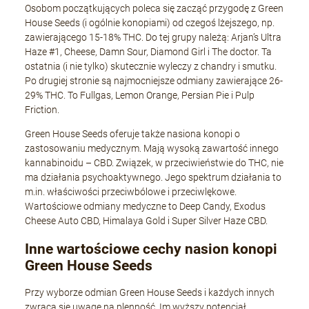
Osobom początkujących poleca się zacząć przygodę z Green
House Seeds (i ogólnie konopiami) od czegoś lżejszego, np.
zawierającego 15-18% THC. Do tej grupy należą: Arjan’s Ultra
Haze #1, Cheese, Damn Sour, Diamond Girl i The doctor. Ta
ostatnia (i nie tylko) skutecznie wyleczy z chandry i smutku.
Po drugiej stronie są najmocniejsze odmiany zawierające 26-
29% THC. To Fullgas, Lemon Orange, Persian Pie i Pulp
Friction.
Green House Seeds oferuje także nasiona konopi o
zastosowaniu medycznym. Mają wysoką zawartość innego
kannabinoidu – CBD. Związek, w przeciwieństwie do THC, nie
ma działania psychoaktywnego. Jego spektrum działania to
m.in. właściwości przeciwbólowe i przeciwlękowe.
Wartościowe odmiany medyczne to Deep Candy, Exodus
Cheese Auto CBD, Himalaya Gold i Super Silver Haze CBD.
Inne wartościowe cechy nasion konopi
Green House Seeds
Przy wyborze odmian Green House Seeds i każdych innych
zwraca się uwagę na plenność. Im wyższy potencjał