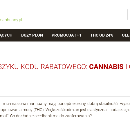
marihuany.pl
ĄCYCH
DUŻY PLON
PROMOCJA 1+1
THC OD 24%
OLE
SZYKU KODU RABATOWEGO:
CANNABIS
I
im ich nasiona marihuany mają porządne cechy, dobrą stabilność i wysoką
stopniowania mocy (THC). Większość odmian jest elastyczna i nadaje się d
mat”. Co dokładnie seedbank ma do zaoferowania?