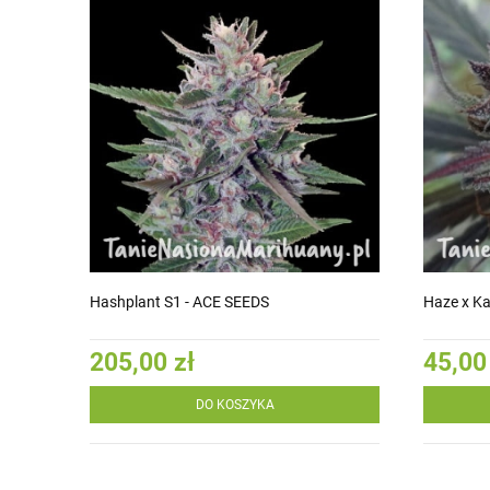
Hashplant S1 - ACE SEEDS
Haze x Ka
205,00 zł
45,00
DO KOSZYKA