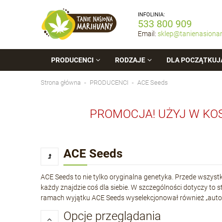
INFOLINIA:
533 800 909
Email:
sklep@tanienasiona
PRODUCENCI
RODZAJE
DLA POCZĄTKUJ
Strona główna
PRODUCENCI
ACE Seeds
PROMOCJA! UŻYJ W KO
ACE Seeds
ACE Seeds to nie tylko oryginalna genetyka. Przede wszystk
każdy znajdzie coś dla siebie. W szczególności dotyczy to 
ramach wyjątku ACE Seeds wyselekcjonował również „auto
Opcje przeglądania