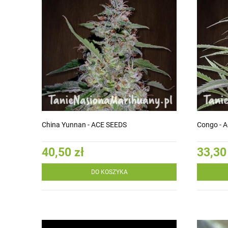
China Yunnan - ACE SEEDS
Congo - 
40,50 zł
33,30
DO KOSZYKA