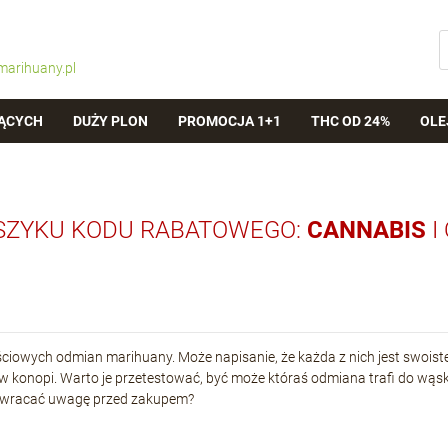
marihuany.pl
ĄCYCH
DUŻY PLON
PROMOCJA 1+1
THC OD 24%
OLE
SZYKU KODU RABATOWEGO:
CANNABIS
I
ciowych odmian marihuany. Może napisanie, że każda z nich jest swoiste
w konopi. Warto je przetestować, być może któraś odmiana trafi do wąski
o zwracać uwagę przed zakupem?