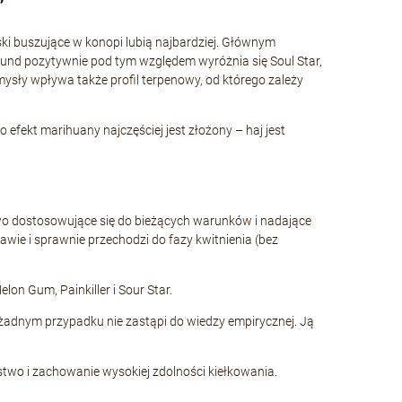
”
ski buszujące w konopi lubią najbardziej. Głównym
und pozytywnie pod tym względem wyróżnia się Soul Star,
sły wpływa także profil terpenowy, od którego zależy
efekt marihuany najczęściej jest złożony – haj jest
wo dostosowujące się do bieżących warunków i nadające
rawie i sprawnie przechodzi do fazy kwitnienia (bez
on Gum, Painkiller i Sour Star.
żadnym przypadku nie zastąpi do wiedzy empirycznej. Ją
wo i zachowanie wysokiej zdolności kiełkowania.