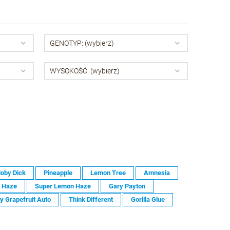
GENOTYP: (wybierz)
WYSOKOŚĆ: (wybierz)
oby Dick
Pineapple
Lemon Tree
Amnesia
n Haze
Super Lemon Haze
Gary Payton
y Grapefruit Auto
Think Different
Gorilla Glue