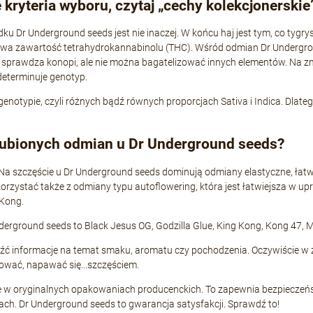
kryteria wyboru, czytaj „cechy kolekcjonerskie
 Dr Underground seeds jest nie inaczej. W końcu haj jest tym, co tygry
towa zawartość tetrahydrokannabinolu (THC). Wśród odmian Dr Undergro
sprawdza konopi, ale nie można bagatelizować innych elementów. Na zmy
determinuje genotyp.
typie, czyli różnych bądź równych proporcjach Sativa i Indica. Dlatego 
ulubionych odmian u Dr Underground seeds?
Na szczęście u Dr Underground seeds dominują odmiany elastyczne, łat
 skorzystać także z odmiany typu autoflowering, która jest łatwiejsza w up
 Kong.
erground seeds to Black Jesus OG, Godzilla Glue, King Kong, Kong 47, Mel
eźć informacje na temat smaku, aromatu czy pochodzenia. Oczywiście w 
ować, napawać się...szczęściem.
w oryginalnych opakowaniach producenckich. To zapewnia bezpieczeńst
łach. Dr Underground seeds to gwarancja satysfakcji. Sprawdź to!