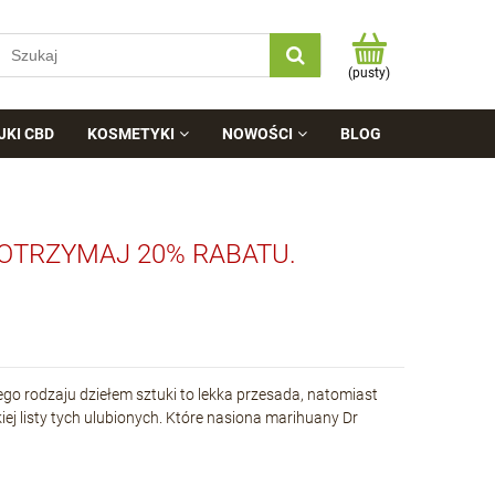
(pusty)
JKI CBD
KOSMETYKI
NOWOŚCI
BLOG
 OTRZYMAJ 20% RABATU.
go rodzaju dziełem sztuki to lekka przesada, natomiast
ej listy tych ulubionych. Które nasiona marihuany Dr