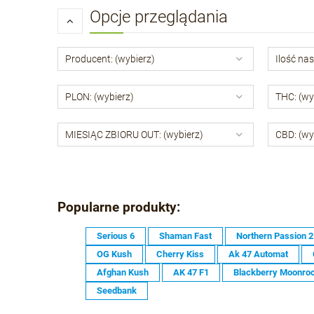
Opcje przeglądania
Producent: (wybierz)
Ilość nas
PLON: (wybierz)
THC: (wy
MIESIĄC ZBIORU OUT: (wybierz)
CBD: (wy
Popularne produkty:
Serious 6
Shaman Fast
Northern Passion 2
OG Kush
Cherry Kiss
Ak 47 Automat
Afghan Kush
AK 47 F1
Blackberry Moonro
Seedbank