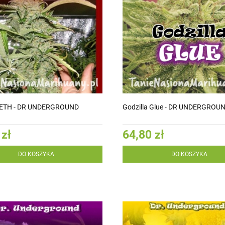
METH - DR UNDERGROUND
Godzilla Glue - DR UNDERGROU
 zł
64,80 zł
DO KOSZYKA
DO KOSZYKA