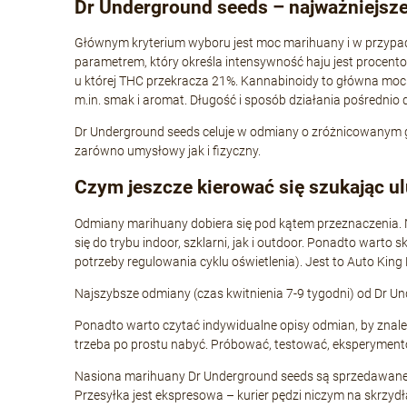
Dr Underground seeds – najważniejsze 
Głównym kryterium wyboru jest moc marihuany i w przypadku
parametrem, który określa intensywność haju jest procen
u której THC przekracza 21%. Kannabinoidy to główna moc 
m.in. smak i aromat. Długość i sposób działania pośrednio 
Dr Underground seeds celuje w odmiany o zróżnicowanym geno
zarówno umysłowy jak i fizyczny.
Czym jeszcze kierować się szukając 
Odmiany marihuany dobiera się pod kątem przeznaczenia. 
się do trybu indoor, szklarni, jak i outdoor. Ponadto warto
potrzeby regulowania cyklu oświetlenia). Jest to Auto King
Najszybsze odmiany (czas kwitnienia 7-9 tygodni) od Dr Und
Ponadto warto czytać indywidualne opisy odmian, by znal
trzeba po prostu nabyć. Próbować, testować, eksperyment
Nasiona marihuany Dr Underground seeds są sprzedawane 
Przesyłka jest ekspresowa – kurier pędzi niczym na skrzyd