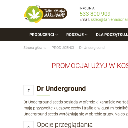
INFOLINIA:
533 800 909
Email:
sklep@tanienasiona
PRODUCENCI
RODZAJE
DLA POCZĄTKUJ
Strona główna
PRODUCENCI
Dr Underground
PROMOCJA! UŻYJ W KO
Dr Underground
Dr Underground seeds posiada w ofercie kilkanaście wartoś
mają przyzwoite kluczowe cechy i trafiają w gust miłośnikó
Underground seeds wyróżniają się w obrębie grupy. Na c
Opcje przeglądania