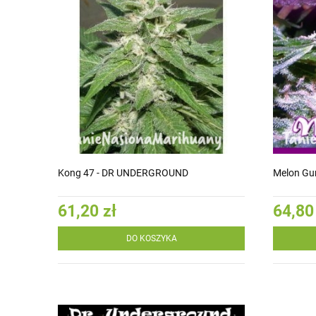
Kong 47 - DR UNDERGROUND
Melon G
61,20 zł
64,80
DO KOSZYKA