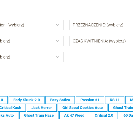
ion: (wybierz)
PRZEZNACZENIE: (wybierz)
bierz)
CZAS KWITNIENIA: (wybierz)
bierz)
.0
Early Skunk 2.0
Easy Sativa
Passion #1
RS 11
M
Critical Kush
Jack Herrer
Girl Scout Cookies Auto
Ghost Trai
cks Auto
Ghost Train Haze
Ak 47 Weed
Critical 2.0
60 Da