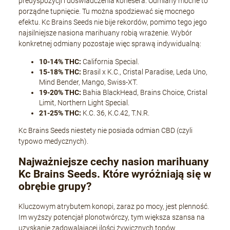
predyspozycji i doświadczenia konesera. Odmiany mocne to
porządne tupnięcie. Tu można spodziewać się mocnego
efektu. Kc Brains Seeds nie bije rekordów, pomimo tego jego
najsilniejsze nasiona marihuany robią wrażenie. Wybór
konkretnej odmiany pozostaje więc sprawą indywidualną:
10-14% THC:
California Special.
15-18% THC:
Brasil x K.C., Cristal Paradise, Leda Uno,
Mind Bender, Mango, Swiss-XT.
19-20% THC:
Bahia BlackHead, Brains Choice, Cristal
Limit, Northern Light Special.
21-25% THC:
K.C. 36, K.C.42, T.N.R.
Kc Brains Seeds niestety nie posiada odmian CBD (czyli
typowo medycznych).
Najważniejsze cechy nasion marihuany
Kc Brains Seeds. Które wyróżniają się w
obrębie grupy?
Kluczowym atrybutem konopi, zaraz po mocy, jest plenność.
Im wyższy potencjał plonotwórczy, tym większa szansa na
uzyskanie zadowalającej ilości żywicznych topów.