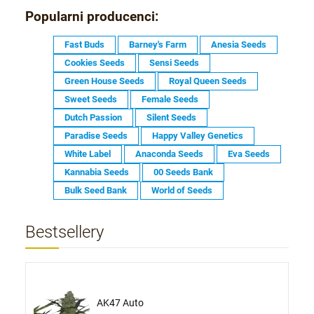
Popularni producenci:
Fast Buds
Barney's Farm
Anesia Seeds
Cookies Seeds
Sensi Seeds
Green House Seeds
Royal Queen Seeds
Sweet Seeds
Female Seeds
Dutch Passion
Silent Seeds
Paradise Seeds
Happy Valley Genetics
White Label
Anaconda Seeds
Eva Seeds
Kannabia Seeds
00 Seeds Bank
Bulk Seed Bank
World of Seeds
Bestsellery
AK47 Auto