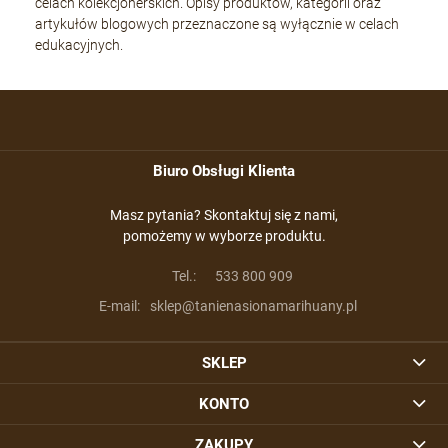
celach kolekcjonerskich. Opisy produktów, kategorii oraz
artykułów blogowych przeznaczone są wyłącznie w celach
edukacyjnych.
Biuro Obsługi Klienta
Masz pytania? Skontaktuj się z nami,
pomożemy w wyborze produktu.
Tel.:
533 800 909
E-mail:
sklep@tanienasionamarihuany.pl
SKLEP
KONTO
ZAKUPY