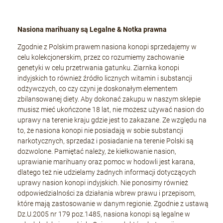
Nasiona marihuany są Legalne & Notka prawna
Zgodnie z Polskim prawem nasiona konopi sprzedajemy w
celu kolekcjonerskim, przez co rozumiemy zachowanie
genetyki w celu przetrwania gatunku. Ziarnka konopi
indyjskich to również źródło licznych witamin i substancji
odżywczych, co czy czyni je doskonałym elementem
zbilansowanej diety. Aby dokonać zakupu w naszym sklepie
musisz mieć ukończone 18 lat, nie możesz używać nasion do
uprawy na terenie kraju gdzie jest to zakazane. Ze względu na
to, że nasiona konopi nie posiadają w sobie substancji
narkotycznych, sprzedaż i posiadanie na terenie Polski są
dozwolone. Pamiętać należy, że kiełkowanie nasion,
uprawianie marihuany oraz pomoc w hodowli jest karana,
dlatego też nie udzielamy żadnych informacji dotyczących
uprawy nasion konopi indyjskich. Nie ponosimy również
odpowiedzialności za działania wbrew prawu i przepisom,
które mają zastosowanie w danym regionie. Zgodnie z ustawą
Dz.U.2005 nr 179 poz.1485, nasiona konopi są legalne w