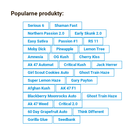
Popularne produkty:
Serious 6
Shaman Fast
Northern Passion 2.0
Early Skunk 2.0
Easy Sativa
Passion #1
RS 11
Moby Dick
Pineapple
Lemon Tree
Amnesia
OG Kush
Cherry Kiss
Ak 47 Automat
Critical Kush
Jack Herrer
Girl Scout Cookies Auto
Ghost Train Haze
Super Lemon Haze
Gary Payton
Afghan Kush
AK 47 F1
Blackberry Moonrocks Auto
Ghost Train Haze
Ak 47 Weed
Critical 2.0
60 Day Grapefruit Auto
Think Different
Gorilla Glue
Seedbank