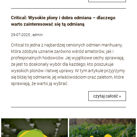
Critical: Wysokie plony i dobra odmiana – dlaczego
warto zainteresować się tą odmianą
29-07-2025 , admin
Critical to jedna z najbardziej cenionych odmian marihuany,
która zdobyła uznanie zarówno wśród amatorów, jak i
profesjonalnych hodowców. Jej wyjątkowe cechy sprawiają,
że jest to doskonały wybór dla każdego, kto poszukuje
wysokich plonów i łatwej uprawy. W tym artykule przyjrzymy
się bliżej tej odmianie, jej właściwościom oraz zaletom, które
sprawiają, że warto ją wybrać.
czytaj całość »
NASIONA MARIHUANY TOP 10 OUTDOOR
NASIONA MARIHUANY TOP 10 INDOOR
KUP TERAZ
KUP TERAZ