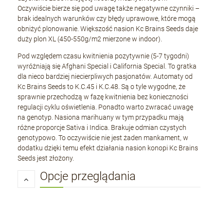
Oczywiście bierze się pod uwagę także negatywne czynniki –
brak idealnych warunków czy błędy uprawowe, które mogą
obniżyć plonowanie. Większość nasion Kc Brains Seeds daje
duży plon XL (450-550g/m2 mierzone w indoor).
Pod względem czasu kwitnienia pozytywnie (5-7 tygodni)
wyróżniają się Afghani Special i California Special. To gratka
dla nieco bardziej niecierpliwych pasjonatów. Automaty od
Kc Brains Seeds to K.C.45 i K.C.48. Są o tyle wygodne, że
sprawnie przechodzą w fazę kwitnienia bez konieczności
regulacji cyklu oświetlenia. Ponadto warto zwracać uwagę
na genotyp. Nasiona marihuany w tym przypadku mają
różne proporcje Sativa i Indica. Brakuje odmian czystych
genotypowo. To oczywiście nie jest żaden mankament, w
dodatku dzięki temu efekt działania nasion konopi Kc Brains
Seeds jest złożony.
Opcje przeglądania