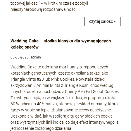
topowej jakości” – w krótkim czasie zdobyli
międzynarodową rozpoznawalność.
czytaj całość »
Wedding Cake – słodka klasyka dla wymagających
kolekcjonerów
08-08-2025 , admin
Wedding Cake to odmiana marihuany o imponujących
korzeniach genetycznych, często określana także jako
Triangle Mints #23 lub Pink Cookies. Powstała dzięki
skrzyżowaniu Animal Mints z Triangle Kush, choć według
innych źródeł ma pochodzić z Cherry Pie i Girl Scout Cookies.
Ta hybryda, będąca w większości indica, w proporcji około
60 % indica do 40 % sativa, stanowi przykład odmiany, która
łączy w sobie najlepiej zbalansowane cechy genetyczne.
Doskonale widać, jak współgrają tu geny słodkich cookie
oraz wytrzymałych linii indica, co daje efekt intensywnego, a
jednocześnie złożonego działania.