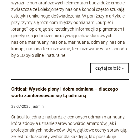
wyraźnie pomarańczowych elementach budzi duże emocje,
zwłaszcza że kolekcjonerzy nasiona konopi często szukają
estetyki i unikalnego doświadczenia. W poniższym artykule
przyjrzymy się różnicom między odmianami „purple” i
„orange”, opierając się rzetelnych informacji o pigmentach i
genetyce, a jednocześnie używając słów kluczowych:
nasiona marihuany, nasiona, marihuana, odmiany, nasiona
konopi, nasiona feminizowane, feminizowane w taki sposób
by SEO było silne i naturalne.
czytaj całość »
Critical: Wysokie plony i dobra odmiana – dlaczego
warto zainteresować się tą odmianą
29-07-2025 , admin
Critical to jedna z najbardziej cenionych odmian marihuany,
która zdobyła uznanie zarówno wśród amatorów, jak i
profesjonalnych hodowców. Jej wyjątkowe cechy sprawiają,
że jest to doskonały wybór dla każdego, kto poszukuje