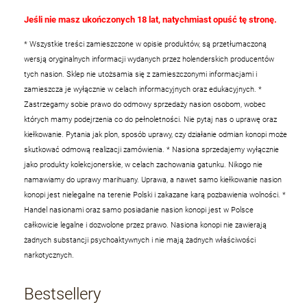
Jeśli nie masz ukończonych 18 lat, natychmiast opuść tę stronę.
* Wszystkie treści zamieszczone w opisie produktów, są przetłumaczoną
wersją oryginalnych informacji wydanych przez holenderskich producentów
tych nasion. Sklep nie utożsamia się z zamieszczonymi informacjami i
zamieszcza je wyłącznie w celach informacyjnych oraz edukacyjnych.
*
Zastrzegamy sobie prawo do odmowy sprzedaży nasion osobom, wobec
których mamy podejrzenia co do pełnoletności. Nie pytaj nas o uprawę oraz
kiełkowanie. Pytania jak plon, sposób uprawy, czy działanie odmian konopi może
skutkować odmową realizacji zamówienia.
* Nasiona sprzedajemy wyłącznie
jako produkty kolekcjonerskie, w celach zachowania gatunku. Nikogo nie
namawiamy do uprawy marihuany. Uprawa, a nawet samo kiełkowanie nasion
konopi jest nielegalne na terenie Polski i zakazane karą pozbawienia wolności.
*
Handel nasionami oraz samo posiadanie nasion konopi jest w Polsce
całkowicie legalne i dozwolone przez prawo. Nasiona konopi nie zawierają
żadnych substancji psychoaktywnych i nie mają żadnych właściwości
narkotycznych.
Bestsellery