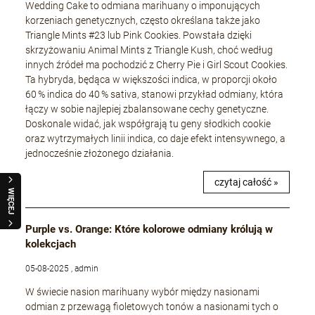
Wedding Cake to odmiana marihuany o imponujących
korzeniach genetycznych, często określana także jako
Triangle Mints #23 lub Pink Cookies. Powstała dzięki
skrzyżowaniu Animal Mints z Triangle Kush, choć według
innych źródeł ma pochodzić z Cherry Pie i Girl Scout Cookies.
Ta hybryda, będąca w większości indica, w proporcji około
60 % indica do 40 % sativa, stanowi przykład odmiany, która
łączy w sobie najlepiej zbalansowane cechy genetyczne.
Doskonale widać, jak współgrają tu geny słodkich cookie
oraz wytrzymałych linii indica, co daje efekt intensywnego, a
jednocześnie złożonego działania.
czytaj całość »
WIĘCEJ
Purple vs. Orange: Które kolorowe odmiany królują w
kolekcjach
05-08-2025 , admin
W świecie nasion marihuany wybór między nasionami
odmian z przewagą fioletowych tonów a nasionami tych o