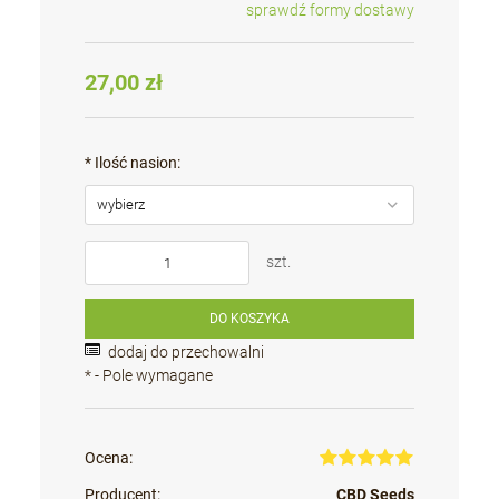
sprawdź formy dostawy
Cena nie zawiera ewentualnych kosztów płatności
27,00 zł
*
Ilość nasion:
szt.
DO KOSZYKA
dodaj do przechowalni
*
- Pole wymagane
Ocena:
Producent:
CBD Seeds