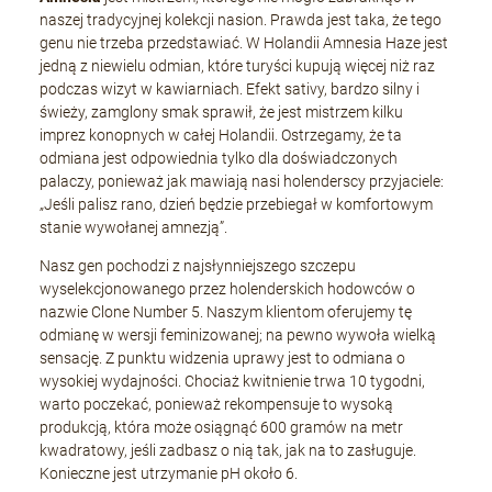
naszej tradycyjnej kolekcji nasion. Prawda jest taka, że tego
genu nie trzeba przedstawiać. W Holandii Amnesia Haze jest
jedną z niewielu odmian, które turyści kupują więcej niż raz
podczas wizyt w kawiarniach. Efekt sativy, bardzo silny i
świeży, zamglony smak sprawił, że jest mistrzem kilku
imprez konopnych w całej Holandii. Ostrzegamy, że ta
odmiana jest odpowiednia tylko dla doświadczonych
palaczy, ponieważ jak mawiają nasi holenderscy przyjaciele:
„Jeśli palisz rano, dzień będzie przebiegał w komfortowym
stanie wywołanej amnezją”.
Nasz gen pochodzi z najsłynniejszego szczepu
wyselekcjonowanego przez holenderskich hodowców o
nazwie Clone Number 5. Naszym klientom oferujemy tę
odmianę w wersji feminizowanej; na pewno wywoła wielką
sensację. Z punktu widzenia uprawy jest to odmiana o
wysokiej wydajności. Chociaż kwitnienie trwa 10 tygodni,
warto poczekać, ponieważ rekompensuje to wysoką
produkcją, która może osiągnąć 600 gramów na metr
kwadratowy, jeśli zadbasz o nią tak, jak na to zasługuje.
Konieczne jest utrzymanie pH około 6.