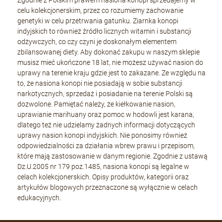
celu kolekcjonerskim, przez co rozumiemy zachowanie
genetyki w celu przetrwania gatunku. Ziarnka konopi
indyjskich to również źródło licznych witamin i substancji
odżywczych, co czy czyni je doskonałym elementem
zbilansowanej diety. Aby dokonać zakupu w naszym sklepie
musisz mieć ukończone 18 lat, nie możesz używać nasion do
uprawy na terenie kraju gdzie jest to zakazane. Ze względu na
to, że nasiona konopi nie posiadają w sobie substancji
narkotycznych, sprzedaż i posiadanie na terenie Polski są
dozwolone. Pamiętać należy, że kiełkowanie nasion,
uprawianie marihuany oraz pomoc w hodowli jest karana,
dlatego też nie udzielamy żadnych informacji dotyczących
uprawy nasion konopi indyjskich. Nie ponosimy również
odpowiedzialności za działania wbrew prawu i przepisom,
które mają zastosowanie w danym regionie. Zgodnie z ustawą
Dz.U.2005 nr 179 poz.1485, nasiona konopi są legalne w
celach kolekcjonerskich. Opisy produktów, kategorii oraz
artykułów blogowych przeznaczone są wyłącznie w celach
edukacyjnych.