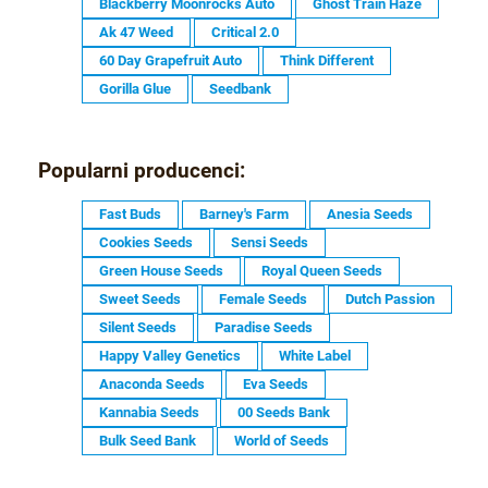
Blackberry Moonrocks Auto
Ghost Train Haze
Ak 47 Weed
Critical 2.0
60 Day Grapefruit Auto
Think Different
Gorilla Glue
Seedbank
Popularni producenci:
Fast Buds
Barney's Farm
Anesia Seeds
Cookies Seeds
Sensi Seeds
Green House Seeds
Royal Queen Seeds
Sweet Seeds
Female Seeds
Dutch Passion
Silent Seeds
Paradise Seeds
Happy Valley Genetics
White Label
Anaconda Seeds
Eva Seeds
Kannabia Seeds
00 Seeds Bank
Bulk Seed Bank
World of Seeds