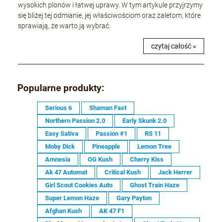
wysokich plonów i łatwej uprawy. W tym artykule przyjrzymy
się bliżej tej odmianie, jej właściwościom oraz zaletom, które
sprawiają, że warto ją wybrać.
czytaj całość »
Popularne produkty:
Serious 6
Shaman Fast
Northern Passion 2.0
Early Skunk 2.0
Easy Sativa
Passion #1
RS 11
Moby Dick
Pineapple
Lemon Tree
Amnesia
OG Kush
Cherry Kiss
Ak 47 Automat
Critical Kush
Jack Herrer
Girl Scout Cookies Auto
Ghost Train Haze
Super Lemon Haze
Gary Payton
Afghan Kush
AK 47 F1