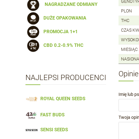
GENOTY
NAGRADZANE ODMIANY
PLON
DUŻE OPAKOWANIA
THC
CZAS KW
PROMOCJA 1+1
WYSOKO
CBD 0.2-0.9% THC
MIESIĄC
NASIONA
Opinie
NAJLEPSI PRODUCENCI
Imię lub p
ROYAL QUEEN SEEDS
FAST BUDS
Twoja opin
SENSI SEEDS