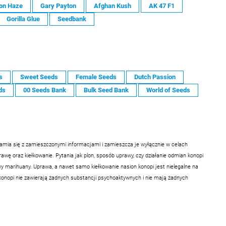
on Haze
Gary Payton
Afghan Kush
AK 47 F1
Gorilla Glue
Seedbank
s
Sweet Seeds
Female Seeds
Dutch Passion
ds
00 Seeds Bank
Bulk Seed Bank
World of Seeds
samia się z zamieszczonymi informacjami i zamieszcza je wyłącznie w celach
ę oraz kiełkowanie. Pytania jak plon, sposób uprawy, czy działanie odmian konopi
 marihuany. Uprawa, a nawet samo kiełkowanie nasion konopi jest nielegalne na
konopi nie zawierają żadnych substancji psychoaktywnych i nie mają żadnych