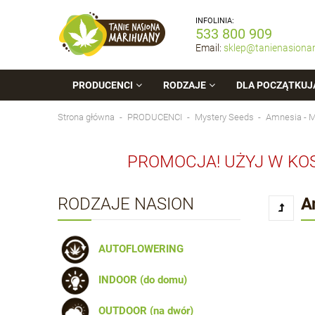
INFOLINIA:
533 800 909
Email:
sklep@tanienasiona
PRODUCENCI
RODZAJE
DLA POCZĄTKUJ
Strona główna
PRODUCENCI
Mystery Seeds
Amnesia -
PROMOCJA! UŻYJ W KO
RODZAJE NASION
A
AUTOFLOWERING
INDOOR (do domu)
OUTDOOR (na dwór)