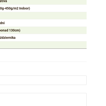
ativa
50g-450g/m2 Indoor)
odni
ponad 130cm)
ździernika