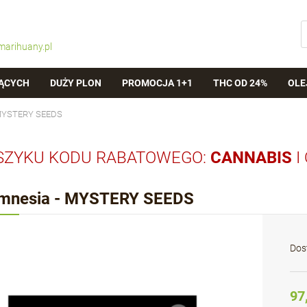
marihuany.pl
ĄCYCH
DUŻY PLON
PROMOCJA 1+1
THC OD 24%
OLE
 MYSTERY SEEDS
SZYKU KODU RABATOWEGO:
CANNABIS
I
mnesia - MYSTERY SEEDS
Dos
97