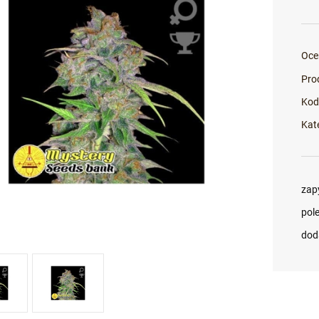
Oce
Pro
Kod
Kat
zap
pol
dod