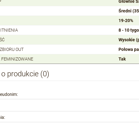
P
Głównie S
Średni (3
19-20%
ITNIENIA
8 - 10 tyg
ŚĆ
Wysokie (
 ZBIORU OUT
Połowa pa
 FEMINIZOWANE
Tak
 o produkcie (0)
seudonim:
ia: