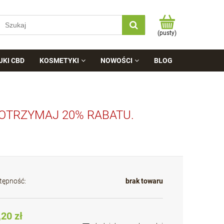
(pusty)
JKI CBD
KOSMETYKI
NOWOŚCI
BLOG
 OTRZYMAJ 20% RABATU.
tępność:
brak towaru
,20 zł