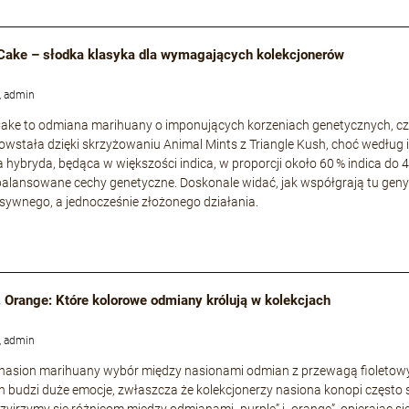
Cake – słodka klasyka dla wymagających kolekcjonerów
, admin
ke to odmiana marihuany o imponujących korzeniach genetycznych, częs
owstała dzięki skrzyżowaniu Animal Mints z Triangle Kush, choć według i
a hybryda, będąca w większości indica, w proporcji około 60 % indica do 
zbalansowane cechy genetyczne. Doskonale widać, jak współgrają tu geny s
nsywnego, a jednocześnie złożonego działania.
. Orange: Które kolorowe odmiany królują w kolekcjach
, admin
 nasion marihuany wybór między nasionami odmian z przewagą fioleto
 budzi duże emocje, zwłaszcza że kolekcjonerzy nasiona konopi często 
rzyjrzymy się różnicom między odmianami „purple” i „orange”, opierając si