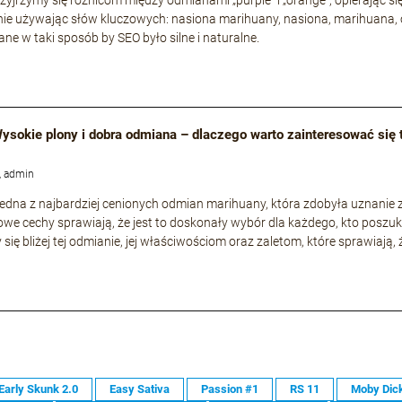
ie używając słów kluczowych: nasiona marihuany, nasiona, marihuana, 
ne w taki sposób by SEO było silne i naturalne.
 Wysokie plony i dobra odmiana – dlaczego warto zainteresować się
, admin
o jedna z najbardziej cenionych odmian marihuany, która zdobyła uznani
owe cechy sprawiają, że jest to doskonały wybór dla każdego, kto poszuk
 się bliżej tej odmianie, jej właściwościom oraz zaletom, które sprawiają,
Early Skunk 2.0
Easy Sativa
Passion #1
RS 11
Moby Dic