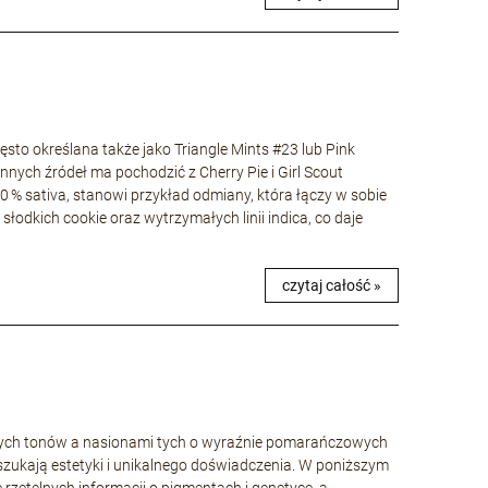
to określana także jako Triangle Mints #23 lub Pink
nnych źródeł ma pochodzić z Cherry Pie i Girl Scout
40 % sativa, stanowi przykład odmiany, która łączy w sobie
łodkich cookie oraz wytrzymałych linii indica, co daje
czytaj całość »
wych tonów a nasionami tych o wyraźnie pomarańczowych
szukają estetyki i unikalnego doświadczenia. W poniższym
ę rzetelnych informacji o pigmentach i genetyce, a