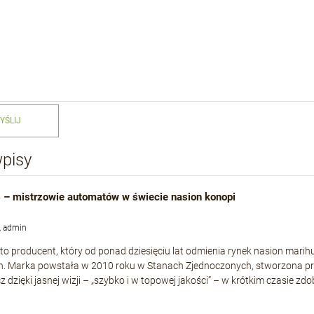
YŚLIJ
wpisy
 – mistrzowie automatów w świecie nasion konopi
, admin
to producent, który od ponad dziesięciu lat odmienia rynek nasion mari
h. Marka powstała w 2010 roku w Stanach Zjednoczonych, stworzona p
cz dzięki jasnej wizji – „szybko i w topowej jakości” – w krótkim czasie