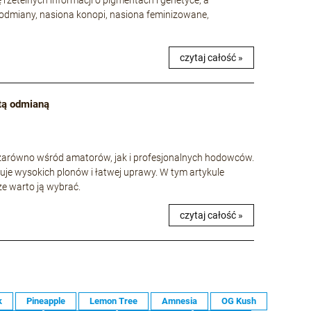
odmiany, nasiona konopi, nasiona feminizowane,
czytaj całość »
 tą odmianą
e zarówno wśród amatorów, jak i profesjonalnych hodowców.
uje wysokich plonów i łatwej uprawy. W tym artykule
 że warto ją wybrać.
czytaj całość »
k
Pineapple
Lemon Tree
Amnesia
OG Kush