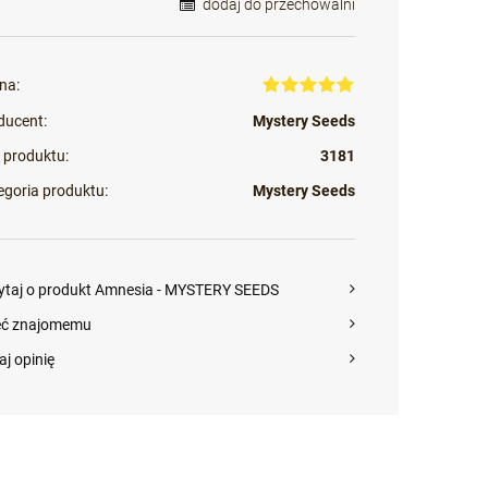
dodaj do przechowalni
na:
ducent:
Mystery Seeds
 produktu:
3181
egoria produktu:
Mystery Seeds
ytaj o produkt Amnesia - MYSTERY SEEDS
eć znajomemu
aj opinię