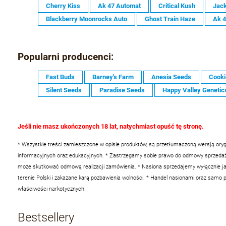
Cherry Kiss
Ak 47 Automat
Critical Kush
Jack
Blackberry Moonrocks Auto
Ghost Train Haze
Ak 
Popularni producenci:
Fast Buds
Barney's Farm
Anesia Seeds
Cooki
Silent Seeds
Paradise Seeds
Happy Valley Genetic
Jeśli nie masz ukończonych 18 lat, natychmiast opuść tę stronę.
* Wszystkie treści zamieszczone w opisie produktów, są przetłumaczoną wersją oryg
informacyjnych oraz edukacyjnych.
* Zastrzegamy sobie prawo do odmowy sprzedaży 
może skutkować odmową realizacji zamówienia.
* Nasiona sprzedajemy wyłącznie ja
terenie Polski i zakazane karą pozbawienia wolności.
* Handel nasionami oraz samo po
właściwości narkotycznych.
Bestsellery