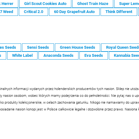
 Herrer
Girl Scout Cookies Auto
Ghost Train Haze
Super Lem
47 Weed
Critical 2.0
60 Day Grapefruit Auto
Think Different
es Seeds
Sensi Seeds
Green House Seeds
Royal Queen Seed
s
White Label
Anaconda Seeds
Eva Seeds
Kannabia See
inalnych informacji wydanych przez holenderskich producentów tych nasion. Sklep nie utoż
nasion osobom, wobec których mamy podejrzenia co do pełnoletności. Nie pytaj nas o upraw
ko produkty kolekcjonerskie, w celach zachowania gatunku. Nikogo nie namawiamy do uprawy
siadanie nasion konopi jest w Polsce całkowicie legalne i dozwolone przez prawo. Nasiona 