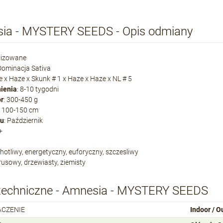
ia - MYSTERY SEEDS - Opis odmiany
nizowane
 Dominacja Sativa
e x Haze x Skunk # 1 x Haze x Haze x NL # 5
nienia
: 8-10 tygodni
or
: 300-450 g
: 100-150 cm
ru
: Październik
 +
chotliwy, energetyczny, euforyczny, szczesliwy
trusowy, drzewiasty, ziemisty
techniczne - Amnesia - MYSTERY SEEDS
ACZENIE
Indoor / O