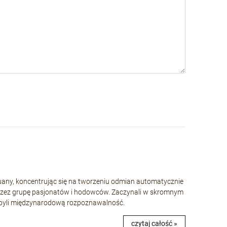
huany, koncentrując się na tworzeniu odmian automatycznie
rzez grupę pasjonatów i hodowców. Zaczynali w skromnym
 zdobyli międzynarodową rozpoznawalność.
czytaj całość »