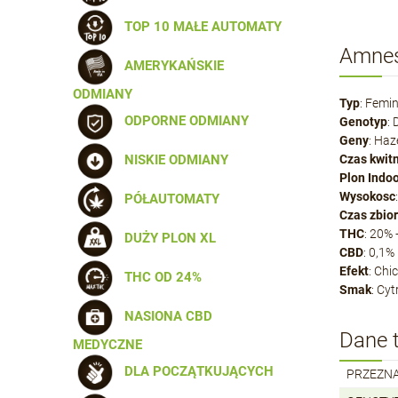
TOP 10 MAŁE AUTOMATY
Amnes
AMERYKAŃSKIE
ODMIANY
Typ
: Femi
ODPORNE ODMIANY
Genotyp
:
Geny
: Haz
Czas kwit
NISKIE ODMIANY
Plon Indo
Wysokosc
PÓŁAUTOMATY
Czas zbio
THC
: 20%
DUŻY PLON XL
CBD
: 0,1%
Efekt
: Chi
THC OD 24%
Smak
: Cy
NASIONA CBD
Dane 
MEDYCZNE
DLA POCZĄTKUJĄCYCH
PRZEZN