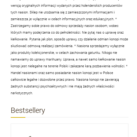
wersją oryginalnych informacji wydanych przez holenderskich producentów
tych nasion. Sklep nie utożsamia się z zamieszczonymi informacjami i
zamieszcza je wyłącznie w celach informacyjnych oraz edukacyjnych.
*
Zastrzegamy sobie prawo do odmowy sprzedaży nasion osobom, wobec
których mamy podejrzenia co do pełnoletności. Nie pytaj nas o uprawę oraz
kiełkowanie. Pytania jak plon, sposób uprawy, czy działanie odmian konopi może
skutkować odmową realizacji zamówienia.
* Nasiona sprzedajemy wyłącznie
jako produkty kolekcjonerskie, w celach zachowania gatunku. Nikogo nie
namawiamy do uprawy marihuany. Uprawa, a nawet samo kiełkowanie nasion
konopi jest nielegalne na terenie Polski i zakazane karą pozbawienia wolności.
*
Handel nasionami oraz samo posiadanie nasion konopi jest w Polsce
całkowicie legalne i dozwolone przez prawo. Nasiona konopi nie zawierają
żadnych substancji psychoaktywnych i nie mają żadnych właściwości
narkotycznych.
Bestsellery