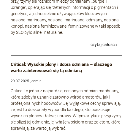
przyjrzymy się różnicom między odmianami „purple” i
„orange”, opierając się rzetelnych informacji o pigmentach i
genetyce, a jednocześnie używając słów kluczowych:
nasiona marihuany, nasiona, marihuana, odmiany, nasiona
konopi, nasiona feminizowane, feminizowane w taki sposób
by SEO było silne i naturalne.
czytaj całość »
Critical: Wysokie plony i dobra odmiana – dlaczego
warto zainteresować się tą odmianą
29-07-2025 , admin
Critical to jedna z najbardziej cenionych odmian marihuany,
która zdobyła uznanie zarówno wśród amatorów, jak i
profesjonalnych hodowców. Jej wyjątkowe cechy sprawiają,
że jest to doskonały wybór dla każdego, kto poszukuje
wysokich plonów i łatwej uprawy. W tym artykule przyjrzymy
się bliżej tej odmianie, jej właściwościom oraz zaletom, które
sprawiają, że warto ją wybrać.