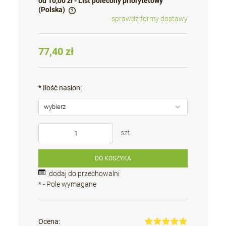
od 10,00 zł
- List polecony priorytetowy
(Polska)
sprawdź formy dostawy
Cena nie zawiera ewentualnych kosztów płatności
77,40 zł
*
Ilość nasion:
szt.
DO KOSZYKA
dodaj do przechowalni
*
- Pole wymagane
Ocena: