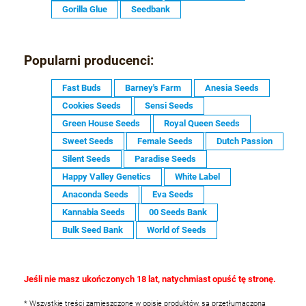
Gorilla Glue
Seedbank
Popularni producenci:
Fast Buds
Barney's Farm
Anesia Seeds
Cookies Seeds
Sensi Seeds
Green House Seeds
Royal Queen Seeds
Sweet Seeds
Female Seeds
Dutch Passion
Silent Seeds
Paradise Seeds
Happy Valley Genetics
White Label
Anaconda Seeds
Eva Seeds
Kannabia Seeds
00 Seeds Bank
Bulk Seed Bank
World of Seeds
Jeśli nie masz ukończonych 18 lat, natychmiast opuść tę stronę.
* Wszystkie treści zamieszczone w opisie produktów, są przetłumaczoną