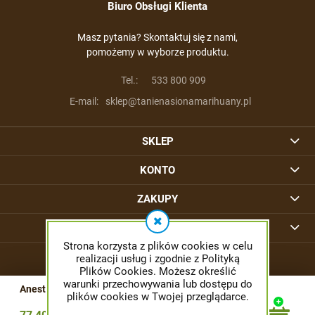
Biuro Obsługi Klienta
Masz pytania? Skontaktuj się z nami,
pomożemy w wyborze produktu.
Tel.:
533 800 909
E-mail:
sklep@tanienasionamarihuany.pl
SKLEP
KONTO
ZAKUPY
INFORMACJE
Strona korzysta z plików cookies w celu
realizacji usług i zgodnie z Polityką
Plików Cookies. Możesz określić
warunki przechowywania lub dostępu do
Anesthesia CBD - PYRAMID SEEDS
plików cookies w Twojej przeglądarce.
© 2026 tanienasionamarihuany.pl. Wszelkie prawa zastrzeżone.