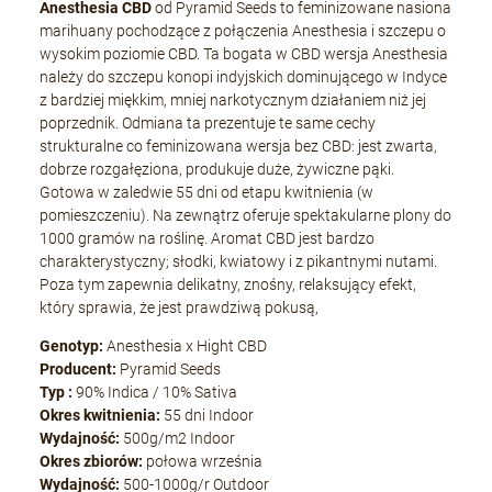
Anesthesia CBD
od Pyramid Seeds to feminizowane nasiona
marihuany pochodzące z połączenia Anesthesia i szczepu o
wysokim poziomie CBD. Ta bogata w CBD wersja Anesthesia
należy do szczepu konopi indyjskich dominującego w Indyce
z bardziej miękkim, mniej narkotycznym działaniem niż jej
poprzednik. Odmiana ta prezentuje te same cechy
strukturalne co feminizowana wersja bez CBD: jest zwarta,
dobrze rozgałęziona, produkuje duże, żywiczne pąki.
Gotowa w zaledwie 55 dni od etapu kwitnienia (w
pomieszczeniu). Na zewnątrz oferuje spektakularne plony do
1000 gramów na roślinę. Aromat CBD jest bardzo
charakterystyczny; słodki, kwiatowy i z pikantnymi nutami.
Poza tym zapewnia delikatny, znośny, relaksujący efekt,
który sprawia, że jest prawdziwą pokusą,
Genotyp:
Anesthesia x Hight CBD
Producent:
Pyramid Seeds
Typ :
90% Indica / 10% Sativa
Okres kwitnienia:
55 dni Indoor
Wydajność:
500g/m2 Indoor
Okres zbiorów:
połowa września
Wydajność:
500-1000g/r Outdoor