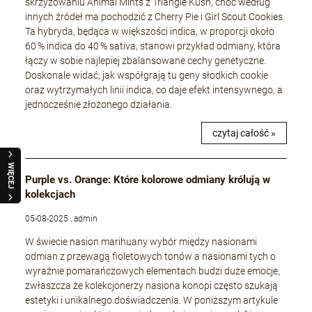
skrzyżowaniu Animal Mints z Triangle Kush, choć według
innych źródeł ma pochodzić z Cherry Pie i Girl Scout Cookies.
Ta hybryda, będąca w większości indica, w proporcji około
60 % indica do 40 % sativa, stanowi przykład odmiany, która
łączy w sobie najlepiej zbalansowane cechy genetyczne.
Doskonale widać, jak współgrają tu geny słodkich cookie
oraz wytrzymałych linii indica, co daje efekt intensywnego, a
jednocześnie złożonego działania.
czytaj całość »
WIĘCEJ
Purple vs. Orange: Które kolorowe odmiany królują w
kolekcjach
05-08-2025 , admin
W świecie nasion marihuany wybór między nasionami
odmian z przewagą fioletowych tonów a nasionami tych o
wyraźnie pomarańczowych elementach budzi duże emocje,
zwłaszcza że kolekcjonerzy nasiona konopi często szukają
estetyki i unikalnego doświadczenia. W poniższym artykule