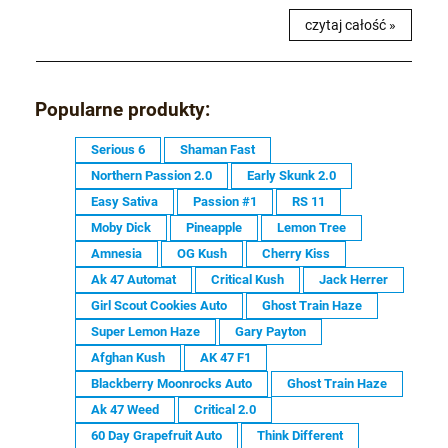
czytaj całość »
Popularne produkty:
Serious 6
Shaman Fast
Northern Passion 2.0
Early Skunk 2.0
Easy Sativa
Passion #1
RS 11
Moby Dick
Pineapple
Lemon Tree
Amnesia
OG Kush
Cherry Kiss
Ak 47 Automat
Critical Kush
Jack Herrer
Girl Scout Cookies Auto
Ghost Train Haze
Super Lemon Haze
Gary Payton
Afghan Kush
AK 47 F1
Blackberry Moonrocks Auto
Ghost Train Haze
Ak 47 Weed
Critical 2.0
60 Day Grapefruit Auto
Think Different