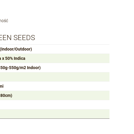
wność
QUEEN SEEDS
(Indoor/Outdoor)
 x 50% Indica
450g-550g/m2 Indoor)
ni
o 80cm)