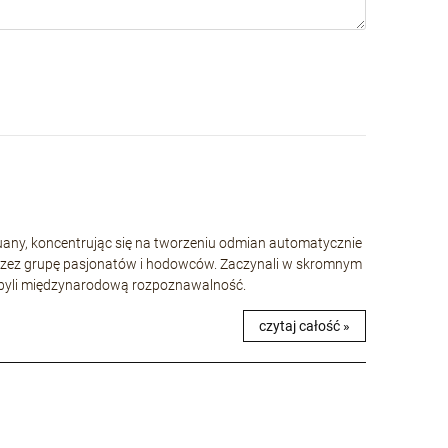
huany, koncentrując się na tworzeniu odmian automatycznie
rzez grupę pasjonatów i hodowców. Zaczynali w skromnym
 zdobyli międzynarodową rozpoznawalność.
czytaj całość »