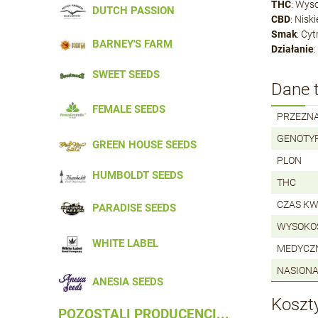
THC
: Wys
DUTCH PASSION
CBD
: Niski
Smak
: Cy
BARNEY'S FARM
Działanie
SWEET SEEDS
Dane 
FEMALE SEEDS
PRZEZN
GENOTY
GREEN HOUSE SEEDS
PLON
HUMBOLDT SEEDS
THC
CZAS KW
PARADISE SEEDS
WYSOKO
WHITE LABEL
MEDYCZ
NASIONA
ANESIA SEEDS
Koszt
POZOSTALI PRODUCENCI...