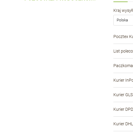
Kraj wysyłk
Pocztex Ku
List polec
Paczkomat
Kurier InP
Kurier GLS
Kurier DP
Kurier DHL