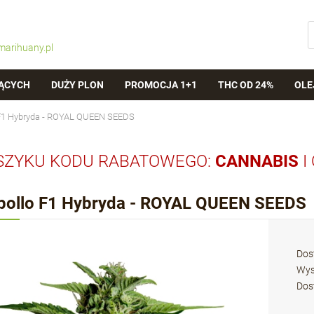
marihuany.pl
ĄCYCH
DUŻY PLON
PROMOCJA 1+1
THC OD 24%
OLE
 F1 Hybryda - ROYAL QUEEN SEEDS
SZYKU KODU RABATOWEGO:
CANNABIS
I
pollo F1 Hybryda - ROYAL QUEEN SEEDS
Dos
Wys
Dos