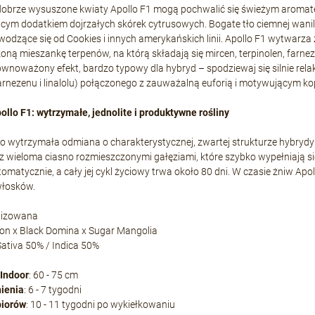
 dobrze wysuszone kwiaty Apollo F1 mogą pochwalić się świeżym aromatem
cym dodatkiem dojrzałych skórek cytrusowych. Bogate tło ciemnej wani
odzące się od Cookies i innych amerykańskich linii. Apollo F1 wytwar
żoną mieszankę terpenów, na którą składają się mircen, terpinolen, farnezen
ównoważony efekt, bardzo typowy dla hybryd – spodziewaj się silnie rel
arnezenu i linalolu) połączonego z zauważalną euforią i motywującym ko
llo F1: wytrzymałe, jednolite i produktywne rośliny
to wytrzymała odmiana o charakterystycznej, zwartej strukturze hybrydy
 wieloma ciasno rozmieszczonymi gałęziami, które szybko wypełniają się
tomatycznie, a cały jej cykl życiowy trwa około 80 dni. W czasie żniw Ap
łosków.
nizowana
on x Black Domina x Sugar Mangolia
 Sativa 50% / Indica 50%
Indoor
: 60 - 75 cm
nienia
: 6 - 7 tygodni
biorów
: 10 - 11 tygodni po wykiełkowaniu