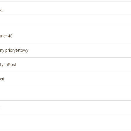
Cena nie zawiera ewentualnych kosztów
i:
płatności
rier 48
ony priorytetowy
y InPost
ost
D