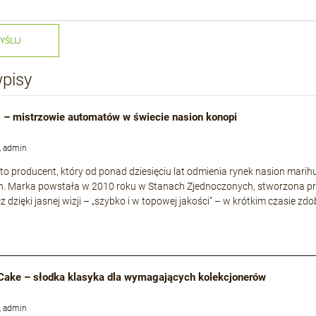
YŚLIJ
wpisy
 – mistrzowie automatów w świecie nasion konopi
, admin
to producent, który od ponad dziesięciu lat odmienia rynek nasion mari
h. Marka powstała w 2010 roku w Stanach Zjednoczonych, stworzona p
cz dzięki jasnej wizji – „szybko i w topowej jakości” – w krótkim czasie
Cake – słodka klasyka dla wymagających kolekcjonerów
, admin