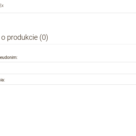
Ex
 o produkcie (0)
seudonim:
ia: