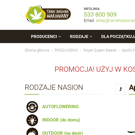
INFOLINIA:
533 800 909
Email:
sklep@tanienasiona
PRODUCENCI
RODZAJE
DLA POCZĄTKUJ
Strona główna
PRODUCENCI
Royal Queen Seeds
Apollo
PROMOCJA! UŻYJ W KO
RODZAJE NASION
A
AUTOFLOWERING
INDOOR (do domu)
OUTDOOR (na dwór)