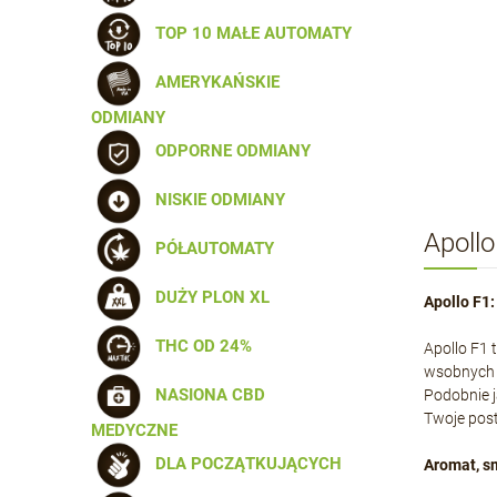
TOP 10 MAŁE AUTOMATY
AMERYKAŃSKIE
ODMIANY
ODPORNE ODMIANY
NISKIE ODMIANY
Apoll
PÓŁAUTOMATY
DUŻY PLON XL
Apollo F1
THC OD 24%
Apollo F1 
wsobnych 
NASIONA CBD
Podobnie j
Twoje postr
MEDYCZNE
DLA POCZĄTKUJĄCYCH
Aromat, s