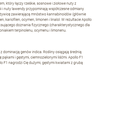
, który łączy rześkie, sosnowe i ziołowe nuty z
lii i nuty lawendy przypominają współczesne odmiany
za żywicę zawierającą mnóstwo kannabinoidów (głównie
, kariofilen, ocymen, limonen i linalol. W rezultacie Apollo
aksującego doznania fizycznego (charakterystycznego dla
pniakiem terpinolenu, ocymenu i limonenu.
 z dominacją genów indica. Rośliny osiągają średnią
 pąkami i gęstymi, ciemnozielonymi liśćmi. Apollo F1
ollo F1 nagrodzi Cię dużymi, gęstymi kwiatami z grubą