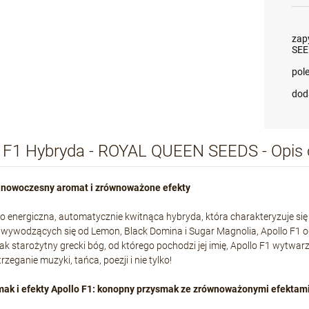
zap
SEE
pol
dod
o F1 Hybryda - ROYAL QUEEN SEEDS - Opis
: nowoczesny aromat i zrównoważone efekty
to energiczna, automatycznie kwitnąca hybryda, która charakteryzuje się 
wywodzących się od Lemon, Black Domina i Sugar Magnolia, Apollo F1 o
ak starożytny grecki bóg, od którego pochodzi jej imię, Apollo F1 wytw
zeganie muzyki, tańca, poezji i nie tylko!
mak i efekty Apollo F1: konopny przysmak ze zrównoważonymi efektam