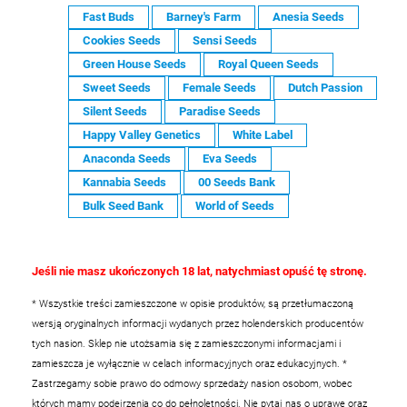
Fast Buds
Barney's Farm
Anesia Seeds
Cookies Seeds
Sensi Seeds
Green House Seeds
Royal Queen Seeds
Sweet Seeds
Female Seeds
Dutch Passion
Silent Seeds
Paradise Seeds
Happy Valley Genetics
White Label
Anaconda Seeds
Eva Seeds
Kannabia Seeds
00 Seeds Bank
Bulk Seed Bank
World of Seeds
Jeśli nie masz ukończonych 18 lat, natychmiast opuść tę stronę.
* Wszystkie treści zamieszczone w opisie produktów, są przetłumaczoną
wersją oryginalnych informacji wydanych przez holenderskich producentów
tych nasion. Sklep nie utożsamia się z zamieszczonymi informacjami i
zamieszcza je wyłącznie w celach informacyjnych oraz edukacyjnych.
*
Zastrzegamy sobie prawo do odmowy sprzedaży nasion osobom, wobec
których mamy podejrzenia co do pełnoletności. Nie pytaj nas o uprawę oraz