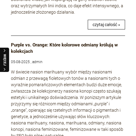
oraz wytrzymałych linii indica, co daje efekt intensywnego, a
jednocześnie złożonego działania.
czytaj całość »
Purple vs. Orange: Które kolorowe odmiany królują w
kolekcjach
WIĘCEJ
05-08-2025 , admin
W świecie nasion marihuany wybór między nasionami
odmian z przewagą fioletowych tonów a nasionami tych o
wyraźnie pomarańczowych elementach budzi duże emocje,
zwłaszcza że kolekcjonerzy nasiona konopi często szukają
estetyki i unikalnego doświadczenia. W poniższym artykule
przyjrzymy się różnicom między odmianami „purple” i
„orange”, opierając się rzetelnych informacji o pigmentach i
genetyce, a jednocześnie używając słów kluczowych:
nasiona marihuany, nasiona, marihuana, odmiany, nasiona
konopi, nasiona feminizowane, feminizowane w taki sposób
by SEO było silne i naturalne.