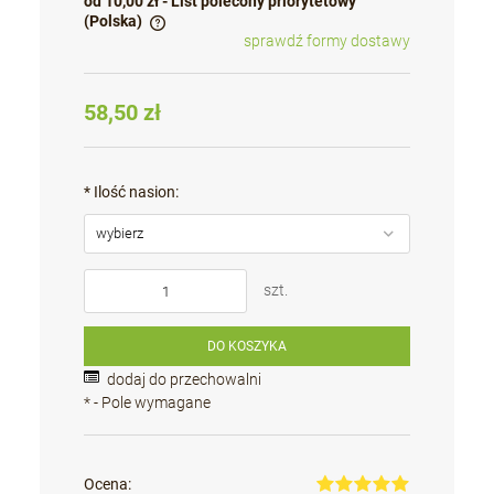
od 10,00 zł
- List polecony priorytetowy
(Polska)
sprawdź formy dostawy
Cena nie zawiera ewentualnych kosztów płatności
58,50 zł
*
Ilość nasion:
szt.
DO KOSZYKA
dodaj do przechowalni
*
- Pole wymagane
Ocena: