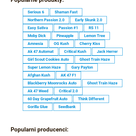
Serious 6
Shaman Fast
Northern Passion 2.0
Early Skunk 2.0
Easy Sativa
Passion #1
RS 11
Moby Dick
Pineapple
Lemon Tree
Amnesia
OG Kush
Cherry Kiss
Ak 47 Automat
Critical Kush
Jack Herrer
Girl Scout Cookies Auto
Ghost Train Haze
Super Lemon Haze
Gary Payton
Afghan Kush
AK 47 F1
Blackberry Moonrocks Auto
Ghost Train Haze
Ak 47 Weed
Critical 2.0
60 Day Grapefruit Auto
Think Different
Gorilla Glue
Seedbank
Popularni producenci: