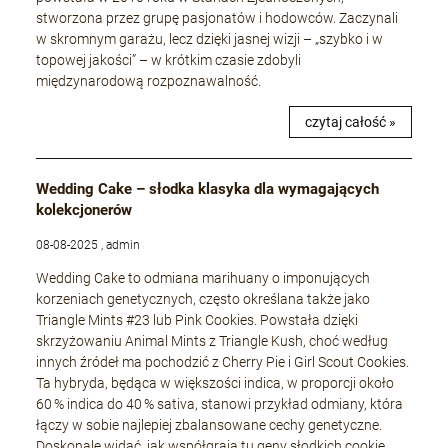
stworzona przez grupę pasjonatów i hodowców. Zaczynali
w skromnym garażu, lecz dzięki jasnej wizji – „szybko i w
topowej jakości” – w krótkim czasie zdobyli
międzynarodową rozpoznawalność.
czytaj całość »
Wedding Cake – słodka klasyka dla wymagających
kolekcjonerów
08-08-2025 , admin
Wedding Cake to odmiana marihuany o imponujących
korzeniach genetycznych, często określana także jako
Triangle Mints #23 lub Pink Cookies. Powstała dzięki
skrzyżowaniu Animal Mints z Triangle Kush, choć według
innych źródeł ma pochodzić z Cherry Pie i Girl Scout Cookies.
Ta hybryda, będąca w większości indica, w proporcji około
60 % indica do 40 % sativa, stanowi przykład odmiany, która
łączy w sobie najlepiej zbalansowane cechy genetyczne.
Doskonale widać, jak współgrają tu geny słodkich cookie