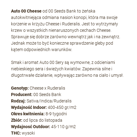
Auto 00 Cheese
od 00 Seeds Bank to żeńska
autokwitniejąca odmiana nasion konopi, która ma swoje
korzenie w krzyżu Cheese i Ruderalis. Jest to wytrzymały
krzew o wszystkich nienaruszonych cechach Cheese.
Sprawuje się dobrze zarówno wewnątrz jak i na zewnątrz.
Jednak może to być konieczne sprawdzenie gleby pod
kątem odpowiednich warunków.
Smak i aromat Auto 00 Sery są wymowne, z odcieniami
niebieskiego sera i świeżych kwiatów. Zapewnia silne i
długotrwałe działanie, wpływając zarówno na ciało i umysł.
Genotyp:
Cheese x Ruderalis
Producent:
00 Seeds Bank
Rodzaj:
Sativa/Indica/Ruderalis
Wydajność Indoor:
400-450 gr/m2
Okres kwitnienia:
8-9 tygodni
Zbiór:
od lipca do listopada
Wydajnosć Outdoor:
45-110 g/m2
THC:
wysoki