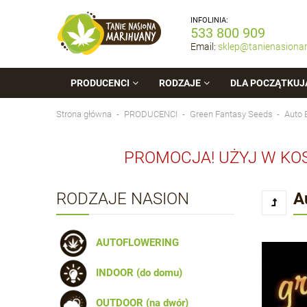
INFOLINIA:
533 800 909
Email:
sklep@tanienasiona
PRODUCENCI
RODZAJE
DLA POCZĄTKUJ
Strona główna
PRODUCENCI
Green Fantasy Seeds
Auto
PROMOCJA! UŻYJ W KO
RODZAJE NASION
A
AUTOFLOWERING
INDOOR (do domu)
OUTDOOR (na dwór)