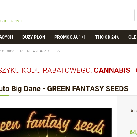
marihuany.pl
ĄCYCH
DUŻY PLON
PROMOCJA 1+1
THC OD 24%
OLE
 Big Dane - GREEN FANTASY SEEDS
SZYKU KODU RABATOWEGO:
CANNABIS
I
uto Big Dane - GREEN FANTASY SEEDS
Dos
64