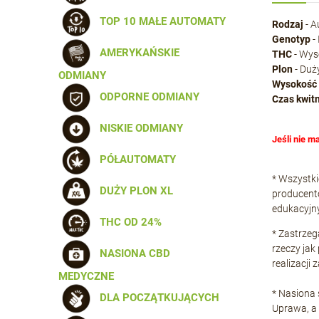
TOP 10 MAŁE AUTOMATY
Rodzaj
- A
Genotyp
-
AMERYKAŃSKIE
THC
- Wys
Plon
- Duż
ODMIANY
Wysokość
ODPORNE ODMIANY
Czas kwit
NISKIE ODMIANY
Jeśli nie m
PÓŁAUTOMATY
* Wszystki
DUŻY PLON XL
producentó
edukacyjn
THC OD 24%
* Zastrze
rzeczy jak
NASIONA CBD
realizacji
MEDYCZNE
* Nasiona
DLA POCZĄTKUJĄCYCH
Uprawa, a 