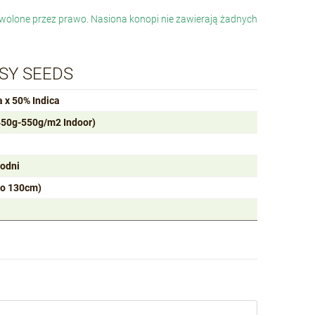
dozwolone przez prawo. Nasiona konopi nie zawierają żadnych
ASY SEEDS
 x 50% Indica
450g-550g/m2 Indoor)
godni
do 130cm)