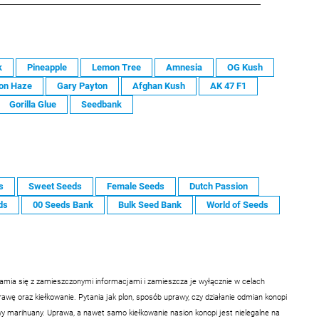
k
Pineapple
Lemon Tree
Amnesia
OG Kush
on Haze
Gary Payton
Afghan Kush
AK 47 F1
Gorilla Glue
Seedbank
s
Sweet Seeds
Female Seeds
Dutch Passion
ds
00 Seeds Bank
Bulk Seed Bank
World of Seeds
samia się z zamieszczonymi informacjami i zamieszcza je wyłącznie w celach
ę oraz kiełkowanie. Pytania jak plon, sposób uprawy, czy działanie odmian konopi
 marihuany. Uprawa, a nawet samo kiełkowanie nasion konopi jest nielegalne na