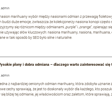
, admin
 nasion marihuany wybór między nasionami odmian z przewagą fioleto
 budzi duże emocje, zwłaszcza że kolekcjonerzy nasiona konopi często 
rzyjrzymy się różnicom między odmianami „purple” i „orange”, opierając si
ie używając słów kluczowych: nasiona marihuany, nasiona, marihuana, 
ne w taki sposób by SEO było silne i naturalne.
 Wysokie plony i dobra odmiana – dlaczego warto zainteresować się
, admin
o jedna z najbardziej cenionych odmian marihuany, która zdobyła uznani
owe cechy sprawiają, że jest to doskonały wybór dla każdego, kto poszuk
 się bliżej tej odmianie, jej właściwościom oraz zaletom, które sprawiają,