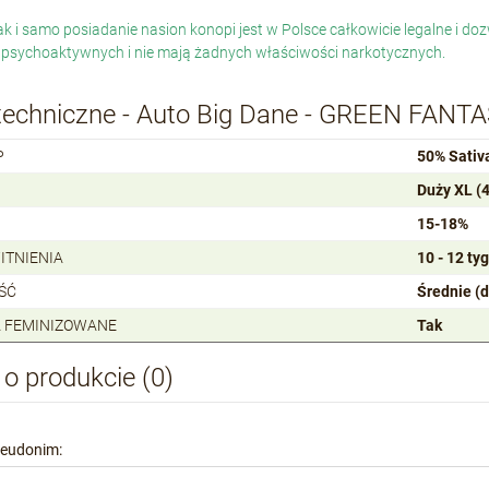
jak i samo posiadanie nasion konopi jest w Polsce całkowicie legalne i 
 psychoaktywnych i nie mają żadnych właściwości narkotycznych.
techniczne - Auto Big Dane - GREEN FANT
P
50% Sativa
Duży XL (
15-18%
ITNIENIA
10 - 12 ty
ŚĆ
Średnie (
 FEMINIZOWANE
Tak
 o produkcie (0)
seudonim: