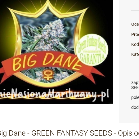
Oce
Pro
Kod
Kat
zap
SEE
pol
dod
Big Dane - GREEN FANTASY SEEDS - Opis 