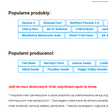
Popularne produkty:
Serious 6
Shaman Fast
Northern Passion 2.0
Cherry Kiss
Ak 47 Automat
Critical Kush
Jack
Blackberry Moonrocks Auto
Ghost Train Haze
Ak 
Popularni producenci:
Fast Buds
Barney's Farm
Anesia Seeds
Cooki
Silent Seeds
Paradise Seeds
Happy Valley Genetic
Jeśli nie masz ukończonych 18 lat, natychmiast opuść tę stronę.
* Wszystkie treści zamieszczone w opisie produktów, są przetłumaczoną wersją oryg
informacyjnych oraz edukacyjnych.
* Zastrzegamy sobie prawo do odmowy sprzedaży 
może skutkować odmową realizacji zamówienia.
* Nasiona sprzedajemy wyłącznie ja