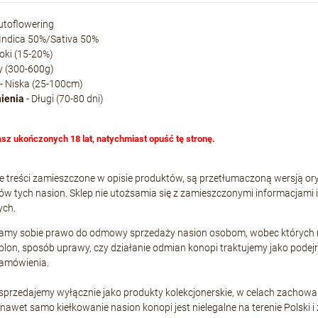
utoflowering
 Indica 50%/Sativa 50%
oki (15-20%)
y (300-600g)
- Niska (25-100cm)
nienia
- Długi (70-80 dni)
asz ukończonych 18 lat, natychmiast opuść tę stronę.
e treści zamieszczone w opisie produktów, są przetłumaczoną wersją or
w tych nasion. Sklep nie utożsamia się z zamieszczonymi informacjami 
ych.
gamy sobie prawo do odmowy sprzedaży nasion osobom, wobec których ma
 plon, sposób uprawy, czy działanie odmian konopi traktujemy jako po
 zamówienia.
 sprzedajemy wyłącznie jako produkty kolekcjonerskie, w celach zacho
nawet samo kiełkowanie nasion konopi jest nielegalne na terenie Polski 