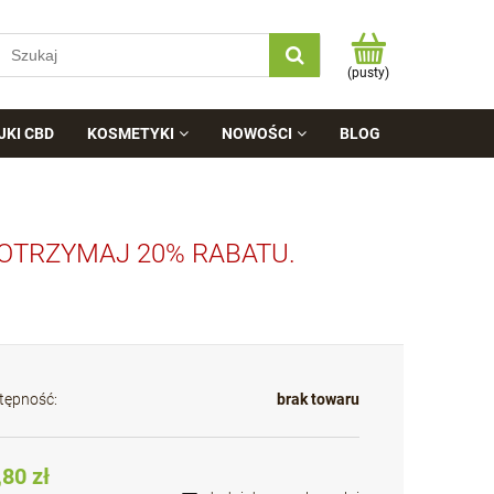
(pusty)
JKI CBD
KOSMETYKI
NOWOŚCI
BLOG
 OTRZYMAJ 20% RABATU.
tępność:
brak towaru
,80 zł