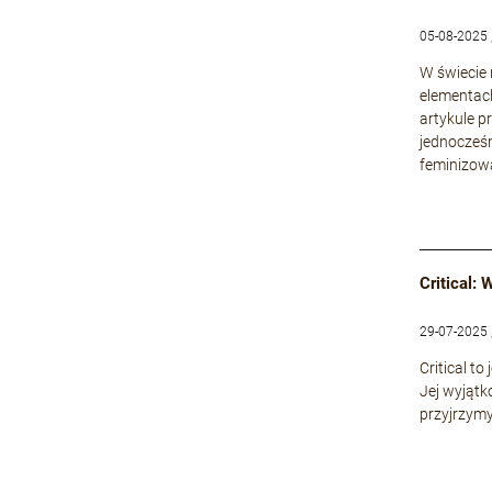
05-08-2025 
W świecie
elementach
artykule p
jednocześn
feminizowa
Critical:
29-07-2025 
Critical t
Jej wyjątk
przyjrzymy