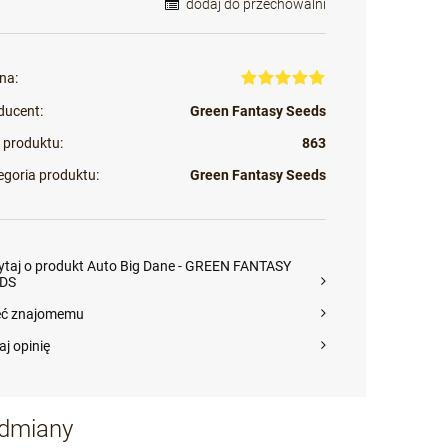
dodaj do przechowalni
na:
ducent:
Green Fantasy Seeds
 produktu:
863
egoria produktu:
Green Fantasy Seeds
ytaj o produkt Auto Big Dane - GREEN FANTASY
DS
eć znajomemu
aj opinię
odmiany