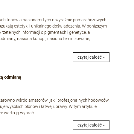
wych tonów a nasionami tych o wyraźnie pomarańczowych
szukają estetyki i unikalnego doświadczenia. W poniższym
ę rzetelnych informacji o pigmentach i genetyce, a
odmiany, nasiona konopi, nasiona feminizowane,
czytaj całość »
 tą odmianą
e zarówno wśród amatorów, jak i profesjonalnych hodowców.
uje wysokich plonów i łatwej uprawy. W tym artykule
 że warto ją wybrać.
czytaj całość »