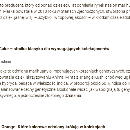
to producent, który od ponad dziesięciu lat odmienia rynek nasion mari
h. Marka powstała w 2010 roku w Stanach Zjednoczonych, stworzona p
cz dzięki jasnej wizji – „szybko i w topowej jakości” – w krótkim czasie
Cake – słodka klasyka dla wymagających kolekcjonerów
, admin
ke to odmiana marihuany o imponujących korzeniach genetycznych, częs
owstała dzięki skrzyżowaniu Animal Mints z Triangle Kush, choć według i
a hybryda, będąca w większości indica, w proporcji około 60 % indica do 
zbalansowane cechy genetyczne. Doskonale widać, jak współgrają tu geny s
nsywnego, a jednocześnie złożonego działania.
. Orange: Które kolorowe odmiany królują w kolekcjach