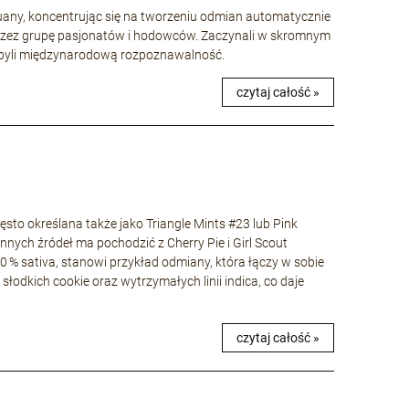
huany, koncentrując się na tworzeniu odmian automatycznie
rzez grupę pasjonatów i hodowców. Zaczynali w skromnym
 zdobyli międzynarodową rozpoznawalność.
czytaj całość »
to określana także jako Triangle Mints #23 lub Pink
nnych źródeł ma pochodzić z Cherry Pie i Girl Scout
40 % sativa, stanowi przykład odmiany, która łączy w sobie
łodkich cookie oraz wytrzymałych linii indica, co daje
czytaj całość »