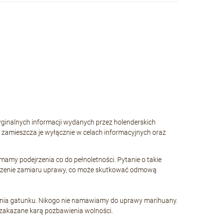
yginalnych informacji wydanych przez holenderskich
i zamieszcza je wyłącznie w celach informacyjnych oraz
my podejrzenia co do pełnoletności. Pytanie o takie
dejrzenie zamiaru uprawy, co może skutkować odmową
wania gatunku. Nikogo nie namawiamy do uprawy marihuany.
i zakazane karą pozbawienia wolności.