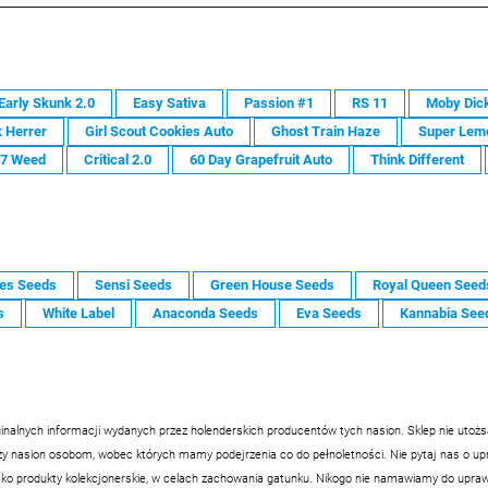
Early Skunk 2.0
Easy Sativa
Passion #1
RS 11
Moby Dic
 Herrer
Girl Scout Cookies Auto
Ghost Train Haze
Super Lem
47 Weed
Critical 2.0
60 Day Grapefruit Auto
Think Different
es Seeds
Sensi Seeds
Green House Seeds
Royal Queen Seed
s
White Label
Anaconda Seeds
Eva Seeds
Kannabia See
inalnych informacji wydanych przez holenderskich producentów tych nasion. Sklep nie utoż
nasion osobom, wobec których mamy podejrzenia co do pełnoletności. Nie pytaj nas o upraw
ko produkty kolekcjonerskie, w celach zachowania gatunku. Nikogo nie namawiamy do uprawy