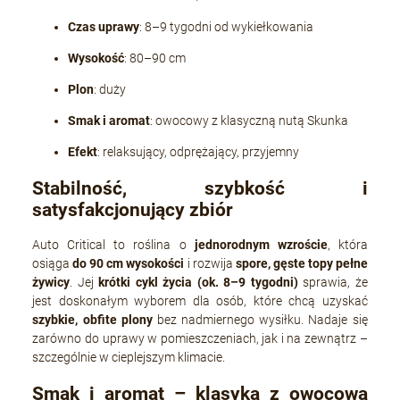
Czas uprawy
: 8–9 tygodni od wykiełkowania
Wysokość
: 80–90 cm
Plon
: duży
Smak i aromat
: owocowy z klasyczną nutą Skunka
Efekt
: relaksujący, odprężający, przyjemny
Stabilność, szybkość i
satysfakcjonujący zbiór
Auto Critical to roślina o
jednorodnym wzroście
, która
osiąga
do 90 cm wysokości
i rozwija
spore, gęste topy pełne
żywicy
. Jej
krótki cykl życia (ok. 8–9 tygodni)
sprawia, że
jest doskonałym wyborem dla osób, które chcą uzyskać
szybkie, obfite plony
bez nadmiernego wysiłku. Nadaje się
zarówno do uprawy w pomieszczeniach, jak i na zewnątrz –
szczególnie w cieplejszym klimacie.
Smak i aromat – klasyka z owocową