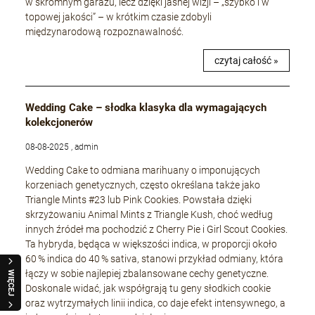
w skromnym garażu, lecz dzięki jasnej wizji – „szybko i w
topowej jakości” – w krótkim czasie zdobyli
międzynarodową rozpoznawalność.
czytaj całość »
Wedding Cake – słodka klasyka dla wymagających
kolekcjonerów
08-08-2025 , admin
Wedding Cake to odmiana marihuany o imponujących
korzeniach genetycznych, często określana także jako
Triangle Mints #23 lub Pink Cookies. Powstała dzięki
skrzyżowaniu Animal Mints z Triangle Kush, choć według
innych źródeł ma pochodzić z Cherry Pie i Girl Scout Cookies.
Ta hybryda, będąca w większości indica, w proporcji około
60 % indica do 40 % sativa, stanowi przykład odmiany, która
łączy w sobie najlepiej zbalansowane cechy genetyczne.
WIĘCEJ
Doskonale widać, jak współgrają tu geny słodkich cookie
oraz wytrzymałych linii indica, co daje efekt intensywnego, a