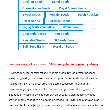
Cookies Seeds
Sensi Seeds
Green House Seeds
Royal Queen Seeds
Sweet Seeds
Female Seeds
Dutch Passion
Silent Seeds
Paradise Seeds
Happy Valley Genetics
White Label
Anaconda Seeds
Eva Seeds
Kannabia Seeds
00 Seeds Bank
Bulk Seed Bank
World of Seeds
Jeśli nie masz ukończonych 18 lat, natychmiast opuść tę stronę.
* Wszystkie treści zamieszczone w opisie produktów, są przetłumaczoną
wersją oryginalnych informacji wydanych przez holenderskich producentów
tych nasion. Sklep nie utożsamia się z zamieszczonymi informacjami i
zamieszcza je wyłącznie w celach informacyjnych oraz edukacyjnych.
*
Zastrzegamy sobie prawo do odmowy sprzedaży nasion osobom, wobec
których mamy podejrzenia co do pełnoletności. Nie pytaj nas o uprawę oraz
kiełkowanie. Pytania jak plon, sposób uprawy, czy działanie odmian konopi może