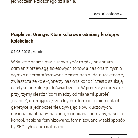
jednocześnie złożonego działania.
czytaj całość »
Purple vs. Orange: Które kolorowe odmiany królują w
kolekcjach
05-08-2025 , admin
W świecie nasion marihuany wybór między nasionami
odmian z przewagą fioletowych tonów a nasionami tych o
wyraźnie pomarańczowych elementach budzi duże emocje,
zwłaszcza że kolekcjonerzy nasiona konopi często szukają
estetyki i unikalnego doświadczenia. W poniższym artykule
przyjrzymy się różnicom między odmianami „purple” i
„orange”, opierając się rzetelnych informacji o pigmentach i
genetyce, a jednocześnie używając słów kluczowych:
nasiona marihuany, nasiona, marihuana, odmiany, nasiona
konopi, nasiona feminizowane, feminizowane w taki sposób
by SEO było silne i naturalne.