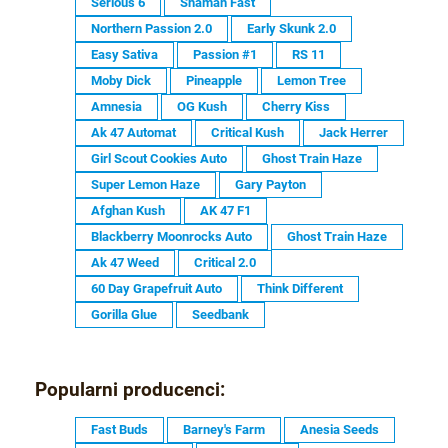
Serious 6
Shaman Fast
Northern Passion 2.0
Early Skunk 2.0
Easy Sativa
Passion #1
RS 11
Moby Dick
Pineapple
Lemon Tree
Amnesia
OG Kush
Cherry Kiss
Ak 47 Automat
Critical Kush
Jack Herrer
Girl Scout Cookies Auto
Ghost Train Haze
Super Lemon Haze
Gary Payton
Afghan Kush
AK 47 F1
Blackberry Moonrocks Auto
Ghost Train Haze
Ak 47 Weed
Critical 2.0
60 Day Grapefruit Auto
Think Different
Gorilla Glue
Seedbank
Popularni producenci:
Fast Buds
Barney's Farm
Anesia Seeds