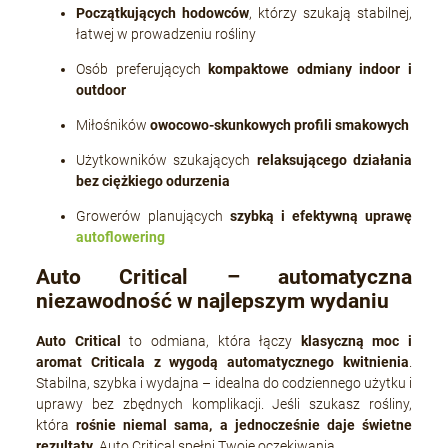
Początkujących hodowców
, którzy szukają stabilnej,
łatwej w prowadzeniu rośliny
Osób preferujących
kompaktowe odmiany indoor i
outdoor
Miłośników
owocowo-skunkowych profili smakowych
Użytkowników szukających
relaksującego działania
bez ciężkiego odurzenia
Growerów planujących
szybką i efektywną uprawę
autoflowering
Auto Critical – automatyczna
niezawodność w najlepszym wydaniu
Auto Critical
to odmiana, która łączy
klasyczną moc i
aromat Criticala z wygodą automatycznego kwitnienia
.
Stabilna, szybka i wydajna – idealna do codziennego użytku i
uprawy bez zbędnych komplikacji. Jeśli szukasz rośliny,
która
rośnie niemal sama, a jednocześnie daje świetne
rezultaty
, Auto Critical spełni Twoje oczekiwania.