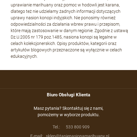
uprawianie marihuany oraz pomoc w hodowli jest karana,
dlatego też nie udzielamy żadnych informacji dotyczących
uprawy nasion konopi indyjskich. Nie ponosimy również
odpowiedzialności za działania wbrew prawu i przepisom,
które mają zastosowanie w danym regionie. Zgodnie z ustawą
Dz.U.2005 nr 179 poz.1485, nasiona konopi są legalne w
celach kolekcjonerskich. Opisy produktów, kategorii oraz
artykułów blogowych przeznaczone są wyłącznie w celach
edukacyjnych.
Biuro Obsługi Klienta
Masz pytania? Skontaktuj się z nami,
pomożemy w wyborze produktu.
Tel.:
533 800 909
E-mail:
sklep@tanienasionamarihuany.pl