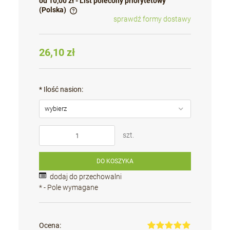
od 10,00 zł
- List polecony priorytetowy
(Polska)
sprawdź formy dostawy
Cena nie zawiera ewentualnych kosztów płatności
26,10 zł
*
Ilość nasion:
szt.
DO KOSZYKA
dodaj do przechowalni
*
- Pole wymagane
Ocena: