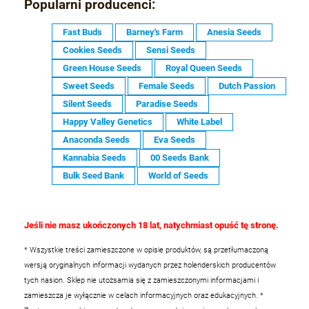
Popularni producenci:
Fast Buds
Barney's Farm
Anesia Seeds
Cookies Seeds
Sensi Seeds
Green House Seeds
Royal Queen Seeds
Sweet Seeds
Female Seeds
Dutch Passion
Silent Seeds
Paradise Seeds
Happy Valley Genetics
White Label
Anaconda Seeds
Eva Seeds
Kannabia Seeds
00 Seeds Bank
Bulk Seed Bank
World of Seeds
Jeśli nie masz ukończonych 18 lat, natychmiast opuść tę stronę.
* Wszystkie treści zamieszczone w opisie produktów, są przetłumaczoną
wersją oryginalnych informacji wydanych przez holenderskich producentów
tych nasion. Sklep nie utożsamia się z zamieszczonymi informacjami i
zamieszcza je wyłącznie w celach informacyjnych oraz edukacyjnych.
*