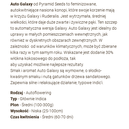
Auto Galaxy
od Pyramid Seeds to feminizowane,
autokwitniejące nasiona konopi, które swoje korzenie mają
w krzyżu Galaxy i Ruderalis. Jest wytrzymała, średniej
wielkości, które daje duże zwarte i żywiczne pąki. Ten szczep
to automatyczna wersja Galaxy. Auto Galaxy jest idealny do
uprawy w małych pomieszczeniach wewnętrznych, jak
również w dyskretnych obszarach zewnętrznych. W
zależności od warunków klimatycznych, może być zbierane
kilka razy w tym samym roku. Wskazane jest dodanie 30%
włókna kokosowego do podłoża, tak
aby uzyskać możliwie najlepsze rezultaty.
Smak i aromat Auto Galaxy są wymowne, o słodko-
kwaśnym smaku i nutą gatunków drzewa sandałowego.
Zapewnia silne i relaksujące działanie, typowe Indic'i.
Rodzaj
- Autoflowering
Typ
- Głównie Indica
Plon
- Średni (100-300g)
Wysokość
- Niska (25-100cm)
Czas kwitnienia
- Średni (60-70 dni)