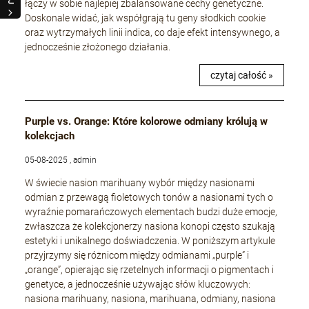
łączy w sobie najlepiej zbalansowane cechy genetyczne.
Doskonale widać, jak współgrają tu geny słodkich cookie
oraz wytrzymałych linii indica, co daje efekt intensywnego, a
jednocześnie złożonego działania.
czytaj całość »
Purple vs. Orange: Które kolorowe odmiany królują w
kolekcjach
05-08-2025 , admin
W świecie nasion marihuany wybór między nasionami
odmian z przewagą fioletowych tonów a nasionami tych o
wyraźnie pomarańczowych elementach budzi duże emocje,
zwłaszcza że kolekcjonerzy nasiona konopi często szukają
estetyki i unikalnego doświadczenia. W poniższym artykule
przyjrzymy się różnicom między odmianami „purple” i
„orange”, opierając się rzetelnych informacji o pigmentach i
genetyce, a jednocześnie używając słów kluczowych:
nasiona marihuany, nasiona, marihuana, odmiany, nasiona