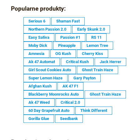
Popularne produkty:
Serious 6
Shaman Fast
Northern Passion 2.0
Early Skunk 2.0
Easy Sativa
Passion #1
RS 11
Moby Dick
Pineapple
Lemon Tree
Amnesia
OG Kush
Cherry Kiss
Ak 47 Automat
Critical Kush
Jack Herrer
Girl Scout Cookies Auto
Ghost Train Haze
Super Lemon Haze
Gary Payton
Afghan Kush
AK 47 F1
Blackberry Moonrocks Auto
Ghost Train Haze
Ak 47 Weed
Critical 2.0
60 Day Grapefruit Auto
Think Different
Gorilla Glue
Seedbank