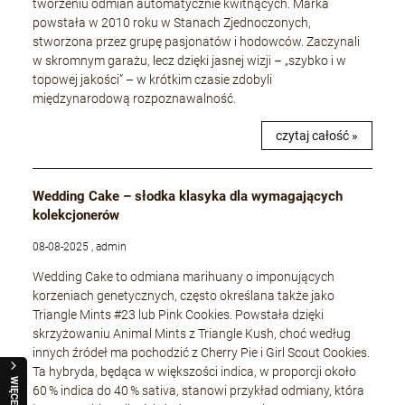
tworzeniu odmian automatycznie kwitnących. Marka
powstała w 2010 roku w Stanach Zjednoczonych,
stworzona przez grupę pasjonatów i hodowców. Zaczynali
w skromnym garażu, lecz dzięki jasnej wizji – „szybko i w
topowej jakości” – w krótkim czasie zdobyli
międzynarodową rozpoznawalność.
czytaj całość »
Wedding Cake – słodka klasyka dla wymagających
kolekcjonerów
08-08-2025 , admin
Wedding Cake to odmiana marihuany o imponujących
korzeniach genetycznych, często określana także jako
Triangle Mints #23 lub Pink Cookies. Powstała dzięki
skrzyżowaniu Animal Mints z Triangle Kush, choć według
innych źródeł ma pochodzić z Cherry Pie i Girl Scout Cookies.
Ta hybryda, będąca w większości indica, w proporcji około
WIĘCEJ
60 % indica do 40 % sativa, stanowi przykład odmiany, która