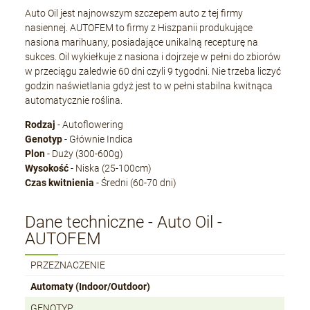
Auto Oil jest najnowszym szczepem auto z tej firmy
nasiennej. AUTOFEM to firmy z Hiszpanii produkujące
nasiona marihuany, posiadające unikalną recepturę na
sukces. Oil wykiełkuje z nasiona i dojrzeje w pełni do zbiorów
w przeciągu zaledwie 60 dni czyli 9 tygodni. Nie trzeba liczyć
godzin naświetlania gdyż jest to w pełni stabilna kwitnąca
automatycznie roślina.
Rodzaj
- Autoflowering
Genotyp
- Głównie Indica
Plon
- Duży (300-600g)
Wysokość
- Niska (25-100cm)
Czas kwitnienia
- Średni (60-70 dni)
Dane techniczne - Auto Oil -
AUTOFEM
PRZEZNACZENIE
Automaty (Indoor/Outdoor)
GENOTYP