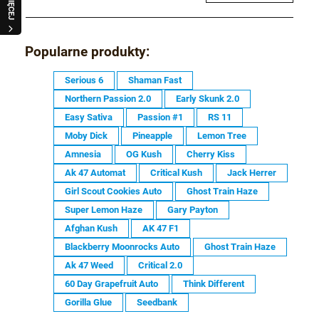
WIĘCEJ
Popularne produkty:
Serious 6
Shaman Fast
Northern Passion 2.0
Early Skunk 2.0
Easy Sativa
Passion #1
RS 11
Moby Dick
Pineapple
Lemon Tree
Amnesia
OG Kush
Cherry Kiss
Ak 47 Automat
Critical Kush
Jack Herrer
Girl Scout Cookies Auto
Ghost Train Haze
Super Lemon Haze
Gary Payton
Afghan Kush
AK 47 F1
Blackberry Moonrocks Auto
Ghost Train Haze
Ak 47 Weed
Critical 2.0
60 Day Grapefruit Auto
Think Different
Gorilla Glue
Seedbank