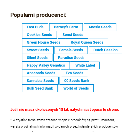
Popularni producenci:
Fast Buds
Barney's Farm
Anesia Seeds
Cookies Seeds
Sensi Seeds
Green House Seeds
Royal Queen Seeds
Sweet Seeds
Female Seeds
Dutch Passion
Silent Seeds
Paradise Seeds
Happy Valley Genetics
White Label
Anaconda Seeds
Eva Seeds
Kannabia Seeds
00 Seeds Bank
Bulk Seed Bank
World of Seeds
Jeśli nie masz ukończonych 18 lat, natychmiast opuść tę stronę.
* Wszystkie treści zamieszczone w opisie produktów, są przetłumaczoną
wersją oryginalnych informacji wydanych przez holenderskich producentów