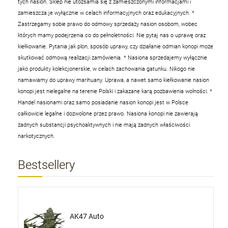
tych nasion. Sklep nie utożsamia się z zamieszczonymi informacjami i
zamieszcza je wyłącznie w celach informacyjnych oraz edukacyjnych.
*
Zastrzegamy sobie prawo do odmowy sprzedaży nasion osobom, wobec
których mamy podejrzenia co do pełnoletności. Nie pytaj nas o uprawę oraz
kiełkowanie. Pytania jak plon, sposób uprawy, czy działanie odmian konopi może
skutkować odmową realizacji zamówienia.
* Nasiona sprzedajemy wyłącznie
jako produkty kolekcjonerskie, w celach zachowania gatunku. Nikogo nie
namawiamy do uprawy marihuany. Uprawa, a nawet samo kiełkowanie nasion
konopi jest nielegalne na terenie Polski i zakazane karą pozbawienia wolności.
*
Handel nasionami oraz samo posiadanie nasion konopi jest w Polsce
całkowicie legalne i dozwolone przez prawo. Nasiona konopi nie zawierają
żadnych substancji psychoaktywnych i nie mają żadnych właściwości
narkotycznych.
Bestsellery
AK47 Auto