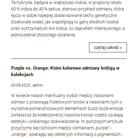
Ta hybryda, będąca w większości indica, w proporcji około
60 % indica do 40 % sativa, stanowi przykład odmiany, która
łączy w sobie najlepiej zbalansowane cechy genetyczne.
Doskonale widać, jak współgrają tu geny słodkich cookie
oraz wytrzymałych linii indica, co daje efekt intensywnego, a
jednocześnie złożonego działania.
czytaj całość »
Purple vs. Orange: Które kolorowe odmiany królują w
kolekcjach
05-08-2025 , admin
W świecie nasion marihuany wybór między nasionami
odmian z przewagą fioletowych tonów a nasionami tych o
wyraźnie pomarańczowych elementach budzi duże emocje,
zwłaszcza że kolekcjonerzy nasiona konopi często szukają
estetyki i unikalnego doświadczenia. W poniższym artykule
przyjrzymy się różnicom między odmianami „purple” i
„orange”, opierając się rzetelnych informacji o pigmentach i