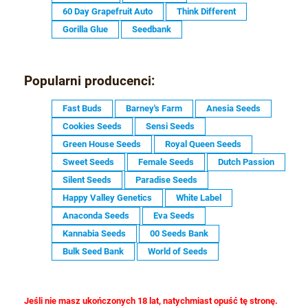
60 Day Grapefruit Auto
Think Different
Gorilla Glue
Seedbank
Popularni producenci:
Fast Buds
Barney's Farm
Anesia Seeds
Cookies Seeds
Sensi Seeds
Green House Seeds
Royal Queen Seeds
Sweet Seeds
Female Seeds
Dutch Passion
Silent Seeds
Paradise Seeds
Happy Valley Genetics
White Label
Anaconda Seeds
Eva Seeds
Kannabia Seeds
00 Seeds Bank
Bulk Seed Bank
World of Seeds
Jeśli nie masz ukończonych 18 lat, natychmiast opuść tę stronę.