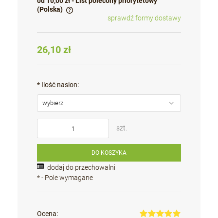
od 10,00 zł
- List polecony priorytetowy
(Polska)
sprawdź formy dostawy
Cena nie zawiera ewentualnych kosztów płatności
26,10 zł
*
Ilość nasion:
szt.
DO KOSZYKA
dodaj do przechowalni
*
- Pole wymagane
Ocena: