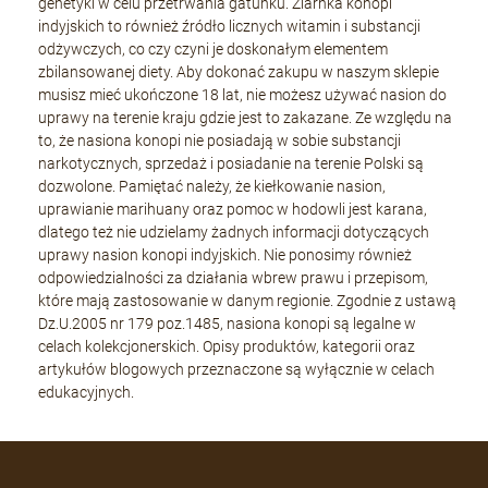
genetyki w celu przetrwania gatunku. Ziarnka konopi
indyjskich to również źródło licznych witamin i substancji
odżywczych, co czy czyni je doskonałym elementem
zbilansowanej diety. Aby dokonać zakupu w naszym sklepie
musisz mieć ukończone 18 lat, nie możesz używać nasion do
uprawy na terenie kraju gdzie jest to zakazane. Ze względu na
to, że nasiona konopi nie posiadają w sobie substancji
narkotycznych, sprzedaż i posiadanie na terenie Polski są
dozwolone. Pamiętać należy, że kiełkowanie nasion,
uprawianie marihuany oraz pomoc w hodowli jest karana,
dlatego też nie udzielamy żadnych informacji dotyczących
uprawy nasion konopi indyjskich. Nie ponosimy również
odpowiedzialności za działania wbrew prawu i przepisom,
które mają zastosowanie w danym regionie. Zgodnie z ustawą
Dz.U.2005 nr 179 poz.1485, nasiona konopi są legalne w
celach kolekcjonerskich. Opisy produktów, kategorii oraz
artykułów blogowych przeznaczone są wyłącznie w celach
edukacyjnych.