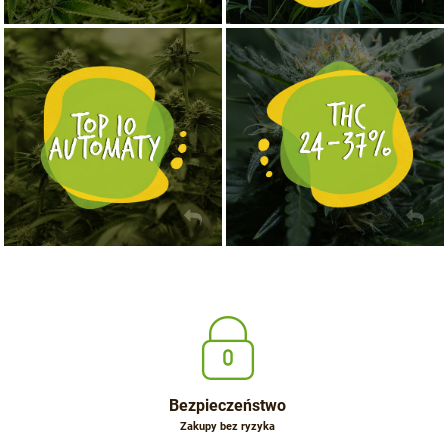
NASIONA MARIHUANY TOP 10 AUTOFLOWERING
MOCNE ODMIANY MARIHUANY THC OD 24 - 37%
KUP TERAZ
KUP TERAZ
Bezpieczeństwo
Zakupy bez ryzyka