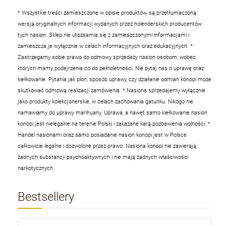
* Wszystkie treści zamieszczone w opisie produktów, są przetłumaczoną
wersją oryginalnych informacji wydanych przez holenderskich producentów
tych nasion. Sklep nie utożsamia się z zamieszczonymi informacjami i
zamieszcza je wyłącznie w celach informacyjnych oraz edukacyjnych.
*
Zastrzegamy sobie prawo do odmowy sprzedaży nasion osobom, wobec
których mamy podejrzenia co do pełnoletności. Nie pytaj nas o uprawę oraz
kiełkowanie. Pytania jak plon, sposób uprawy, czy działanie odmian konopi może
skutkować odmową realizacji zamówienia.
* Nasiona sprzedajemy wyłącznie
jako produkty kolekcjonerskie, w celach zachowania gatunku. Nikogo nie
namawiamy do uprawy marihuany. Uprawa, a nawet samo kiełkowanie nasion
konopi jest nielegalne na terenie Polski i zakazane karą pozbawienia wolności.
*
Handel nasionami oraz samo posiadanie nasion konopi jest w Polsce
całkowicie legalne i dozwolone przez prawo. Nasiona konopi nie zawierają
żadnych substancji psychoaktywnych i nie mają żadnych właściwości
narkotycznych.
Bestsellery