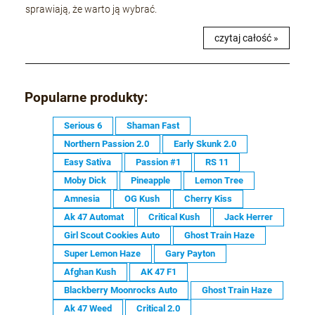
sprawiają, że warto ją wybrać.
czytaj całość »
Popularne produkty:
Serious 6
Shaman Fast
Northern Passion 2.0
Early Skunk 2.0
Easy Sativa
Passion #1
RS 11
Moby Dick
Pineapple
Lemon Tree
Amnesia
OG Kush
Cherry Kiss
Ak 47 Automat
Critical Kush
Jack Herrer
Girl Scout Cookies Auto
Ghost Train Haze
Super Lemon Haze
Gary Payton
Afghan Kush
AK 47 F1
Blackberry Moonrocks Auto
Ghost Train Haze
Ak 47 Weed
Critical 2.0