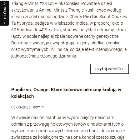
Triangle Mints #23 lub Pink Cookies. Powstała dzięki
WIĘCEJ
skrzyżowaniu Animal Mints z Triangle Kush, choć według
innych źródeł ma pochodzić z Cherry Pie i Girl Scout Cookies.
Ta hybryda, będąca w większości indica, w proporcji około
60 % indica do 40 % sativa, stanowi przykład odmiany, która
łączy w sobie najlepiej zbalansowane cechy genetyczne.
Doskonale widać, jak współgrają tu geny słodkich cookie
oraz wytrzymałych linii indica, co daje efekt intensywnego, a
jednocześnie złożonego działania.
czytaj całość »
Purple vs. Orange: Które kolorowe odmiany królują w
kolekcjach
05-08-2025 , admin
W świecie nasion marihuany wybór między nasionami
odmian z przewagą fioletowych tonów a nasionami tych o
wyraźnie pomarańczowych elementach budzi duże emocje,
zwłaszcza że kolekcjonerzy nasiona konopi często szukają