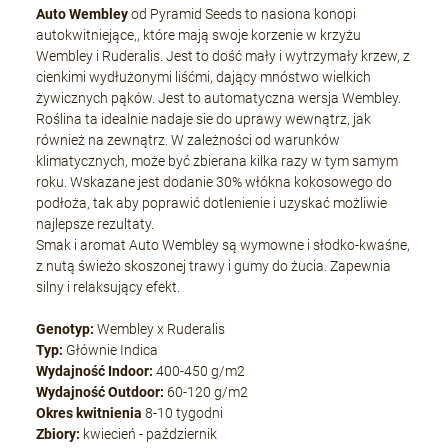
Auto Wembley
od Pyramid Seeds to nasiona konopi
autokwitniejące,, które mają swoje korzenie w krzyżu
Wembley i Ruderalis. Jest to dość mały i wytrzymały krzew, z
cienkimi wydłużonymi liśćmi, dający mnóstwo wielkich
żywicznych pąków. Jest to automatyczna wersja Wembley.
Roślina ta idealnie nadaje sie do uprawy wewnątrz, jak
również na zewnątrz. W zależności od warunków
klimatycznych, może być zbierana kilka razy w tym samym
roku. Wskazane jest dodanie 30% włókna kokosowego do
podłoża, tak aby poprawić dotlenienie i uzyskać możliwie
najlepsze rezultaty.
Smak i aromat Auto Wembley są wymowne i słodko-kwaśne,
z nutą świeżo skoszonej trawy i gumy do żucia. Zapewnia
silny i relaksujący efekt.
Genotyp:
Wembley x Ruderalis
Typ:
Głównie Indica
Wydajność Indoor:
400-450 g/m2
Wydajność Outdoor:
60-120 g/m2
Okres kwitnienia
8-10 tygodni
Zbiory:
kwiecień - październik