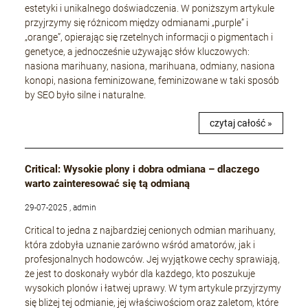
estetyki i unikalnego doświadczenia. W poniższym artykule
przyjrzymy się różnicom między odmianami „purple” i
„orange”, opierając się rzetelnych informacji o pigmentach i
genetyce, a jednocześnie używając słów kluczowych:
nasiona marihuany, nasiona, marihuana, odmiany, nasiona
konopi, nasiona feminizowane, feminizowane w taki sposób
by SEO było silne i naturalne.
czytaj całość »
Critical: Wysokie plony i dobra odmiana – dlaczego
warto zainteresować się tą odmianą
29-07-2025 , admin
Critical to jedna z najbardziej cenionych odmian marihuany,
która zdobyła uznanie zarówno wśród amatorów, jak i
profesjonalnych hodowców. Jej wyjątkowe cechy sprawiają,
że jest to doskonały wybór dla każdego, kto poszukuje
wysokich plonów i łatwej uprawy. W tym artykule przyjrzymy
się bliżej tej odmianie, jej właściwościom oraz zaletom, które