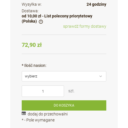
Wysyłka w:
24 godziny
Dostawa:
od 10,00 zł
- List polecony priorytetowy
(Polska)
sprawdź formy dostawy
Cena nie zawiera ewentualnych kosztów płatności
72,90 zł
*
Ilość nasion:
szt.
DO KOSZYKA
dodaj do przechowalni
*
- Pole wymagane