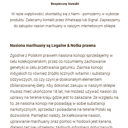
Bezpieczny kontakt
W razie wątpliwości, skontaktuj się z Nami - pomożemy w wyborze
produktu. Zalecamy kontakt przez Whatsapp lub Signal. Zapraszamy
do zakupów nasion marihuany w naszym internetowym sklepie.
Nasiona marihuany są Legalne & Notka prawna
Zgodnie z Polskim prawem nasiona konopi sprzedajemy w
celu kolekcjonerskim, przez co rozumiemy zachowanie
genetyki w celu przetrwania gatunku. Ziarnka konopi
indyjskich to również źródło licznych witamin i substancji
odżywczych, co czy czyni je doskonałym elementem
zbilansowanej diety. Aby dokonać zakupu w naszym sklepie
musisz mieć ukończone 18 lat, nie możesz używać nasion do
uprawy na terenie kraju gdzie jest to zakazane. Ze względu na
to, że nasiona konopi nie posiadają w sobie substancji
narkotycznych, sprzedaż i posiadanie na terenie Polski są
dozwolone. Pamiętać należy, że kiełkowanie nasion,
uprawianie marihuany oraz pomoc w hodowli jest karana,
dlatego też nie udzielamy żadnych informacji dotyczących