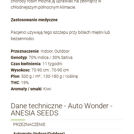
choroby roślin można ją uprawiać na zewnątrz w
chłodniejszym północnym klimacie.
Zastosowanie medyczne
Pacjenci używają tego szczepu przy bólach mięśni lub
bezsenności.
Przeznaczenie
: Indoor, Outdoor
Genotyp
: 70% Indica / 30% Sativa
Czas
kwitnienia
: 11 tygodni
Wysokosc
: 70-90 cm ; 70-90 cm
Plon
: 500 g / m² ; 130-180 g / roślinę
THC
: 19%
Aromaty / smaki
: Kiwi
Dane techniczne - Auto Wonder -
ANESIA SEEDS
PRZEZNACZENIE
Automaty (Indoor/Outdoor)