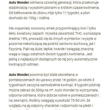
Auto Wonder
odmiana czwartej generacji, która przekonuje
stabilnością i wysokimi plonami w krótkim czasie kwitnienia.
Od kiełkowania do zbioru mija tylko 11 tygodni, a plon
dochodzi do 150g / roślinę.
Ma wspaniały owocowy smak przypominający kiwi i tylko
lekki, kwiatowy zapach. Wysoka zawartość THC, wynosząca
średnio 19%, prowadzi cię do innych wymiarów i wysyła w
pozornie niekończącą się podróż zarówno duchową, jak i
fizyczną. Pąki są duże, lepkie, twarde i osiągają znaczną
wagę w ciągu ostatnich dwóch tygodni kwitnienia. Jest
jedną z najlepszych dostępnych do tej pory automatycznie
kwitnących odmian.
Auto Wonder
powinna być stale oświetlana w
pomieszczeniach do uprawy przez 16 godzin, po około 3
tygodniach zaczyna samodzielnie kwitnąć. 8 tygodni później
można zebrać do 500g na m². Auto Wonder to wytrzymała,
odporna odmiana, która dobrze rośnie w pomieszczeniach i
na zewnątrz. Rośliny osiągają wysokość 70-90 cm. Ze
względu na jej odporny charakter i odporność na pleśń i