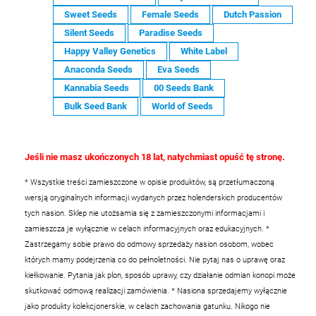
Sweet Seeds
Female Seeds
Dutch Passion
Silent Seeds
Paradise Seeds
Happy Valley Genetics
White Label
Anaconda Seeds
Eva Seeds
Kannabia Seeds
00 Seeds Bank
Bulk Seed Bank
World of Seeds
Jeśli nie masz ukończonych 18 lat, natychmiast opuść tę stronę.
* Wszystkie treści zamieszczone w opisie produktów, są przetłumaczoną
wersją oryginalnych informacji wydanych przez holenderskich producentów
tych nasion. Sklep nie utożsamia się z zamieszczonymi informacjami i
zamieszcza je wyłącznie w celach informacyjnych oraz edukacyjnych.
*
Zastrzegamy sobie prawo do odmowy sprzedaży nasion osobom, wobec
których mamy podejrzenia co do pełnoletności. Nie pytaj nas o uprawę oraz
kiełkowanie. Pytania jak plon, sposób uprawy, czy działanie odmian konopi może
skutkować odmową realizacji zamówienia.
* Nasiona sprzedajemy wyłącznie
jako produkty kolekcjonerskie, w celach zachowania gatunku. Nikogo nie