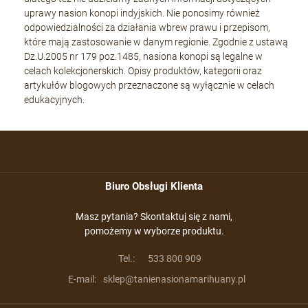
uprawy nasion konopi indyjskich. Nie ponosimy również
odpowiedzialności za działania wbrew prawu i przepisom,
które mają zastosowanie w danym regionie. Zgodnie z ustawą
Dz.U.2005 nr 179 poz.1485, nasiona konopi są legalne w
celach kolekcjonerskich. Opisy produktów, kategorii oraz
artykułów blogowych przeznaczone są wyłącznie w celach
edukacyjnych.
Biuro Obsługi Klienta
Masz pytania? Skontaktuj się z nami,
pomożemy w wyborze produktu.
Tel.:
533 800 909
E-mail:
sklep@tanienasionamarihuany.pl