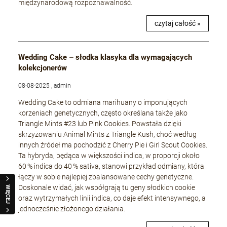
międzynarodową rozpoznawalność.
czytaj całość »
Wedding Cake – słodka klasyka dla wymagających
kolekcjonerów
08-08-2025 , admin
Wedding Cake to odmiana marihuany o imponujących
korzeniach genetycznych, często określana także jako
Triangle Mints #23 lub Pink Cookies. Powstała dzięki
skrzyżowaniu Animal Mints z Triangle Kush, choć według
innych źródeł ma pochodzić z Cherry Pie i Girl Scout Cookies.
Ta hybryda, będąca w większości indica, w proporcji około
60 % indica do 40 % sativa, stanowi przykład odmiany, która
łączy w sobie najlepiej zbalansowane cechy genetyczne.
Doskonale widać, jak współgrają tu geny słodkich cookie
WIĘCEJ
oraz wytrzymałych linii indica, co daje efekt intensywnego, a
jednocześnie złożonego działania.