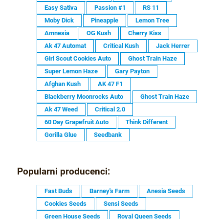
Easy Sativa
Passion #1
RS 11
Moby Dick
Pineapple
Lemon Tree
Amnesia
OG Kush
Cherry Kiss
Ak 47 Automat
Critical Kush
Jack Herrer
Girl Scout Cookies Auto
Ghost Train Haze
Super Lemon Haze
Gary Payton
Afghan Kush
AK 47 F1
Blackberry Moonrocks Auto
Ghost Train Haze
Ak 47 Weed
Critical 2.0
60 Day Grapefruit Auto
Think Different
Gorilla Glue
Seedbank
Popularni producenci:
Fast Buds
Barney's Farm
Anesia Seeds
Cookies Seeds
Sensi Seeds
Green House Seeds
Royal Queen Seeds