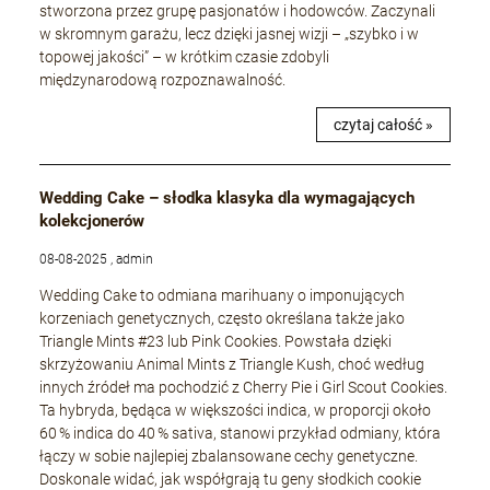
stworzona przez grupę pasjonatów i hodowców. Zaczynali
w skromnym garażu, lecz dzięki jasnej wizji – „szybko i w
topowej jakości” – w krótkim czasie zdobyli
międzynarodową rozpoznawalność.
czytaj całość »
Wedding Cake – słodka klasyka dla wymagających
kolekcjonerów
08-08-2025 , admin
Wedding Cake to odmiana marihuany o imponujących
korzeniach genetycznych, często określana także jako
Triangle Mints #23 lub Pink Cookies. Powstała dzięki
skrzyżowaniu Animal Mints z Triangle Kush, choć według
innych źródeł ma pochodzić z Cherry Pie i Girl Scout Cookies.
Ta hybryda, będąca w większości indica, w proporcji około
60 % indica do 40 % sativa, stanowi przykład odmiany, która
łączy w sobie najlepiej zbalansowane cechy genetyczne.
Doskonale widać, jak współgrają tu geny słodkich cookie