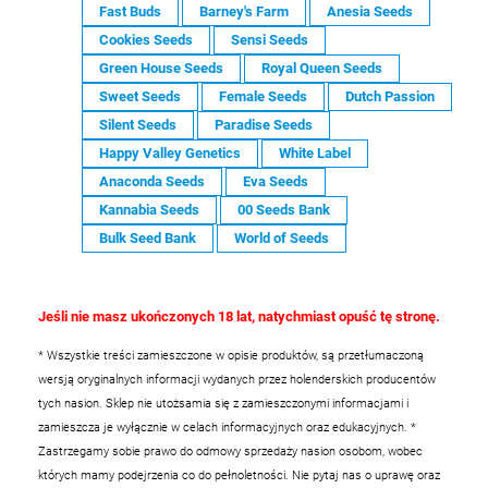
Fast Buds
Barney's Farm
Anesia Seeds
Cookies Seeds
Sensi Seeds
Green House Seeds
Royal Queen Seeds
Sweet Seeds
Female Seeds
Dutch Passion
Silent Seeds
Paradise Seeds
Happy Valley Genetics
White Label
Anaconda Seeds
Eva Seeds
Kannabia Seeds
00 Seeds Bank
Bulk Seed Bank
World of Seeds
Jeśli nie masz ukończonych 18 lat, natychmiast opuść tę stronę.
* Wszystkie treści zamieszczone w opisie produktów, są przetłumaczoną
wersją oryginalnych informacji wydanych przez holenderskich producentów
tych nasion. Sklep nie utożsamia się z zamieszczonymi informacjami i
zamieszcza je wyłącznie w celach informacyjnych oraz edukacyjnych.
*
Zastrzegamy sobie prawo do odmowy sprzedaży nasion osobom, wobec
których mamy podejrzenia co do pełnoletności. Nie pytaj nas o uprawę oraz