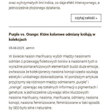
oraz wytrzymałych linii indica, co daje efekt intensywnego, a
jednocześnie złożonego działania.
czytaj całość »
Purple vs. Orange: Które kolorowe odmiany królują w
kolekcjach
05-08-2025 , admin
W świecie nasion marihuany wybór między nasionami
odmian z przewagą fioletowych tonów a nasionami tych o
wyraźnie pomarańczowych elementach budzi duże emocje,
zwłaszcza że kolekcjonerzy nasiona konopi często szukają
estetyki i unikalnego doświadczenia. W poniższym artykule
przyjrzymy się różnicom między odmianami „purple” i
„orange”, opierając się rzetelnych informacji o pigmentach i
genetyce, a jednocześnie używając słów kluczowych:
nasiona marihuany, nasiona, marihuana, odmiany, nasiona
konopi, nasiona feminizowane, feminizowane w taki sposób
by SEO było silne i naturalne.