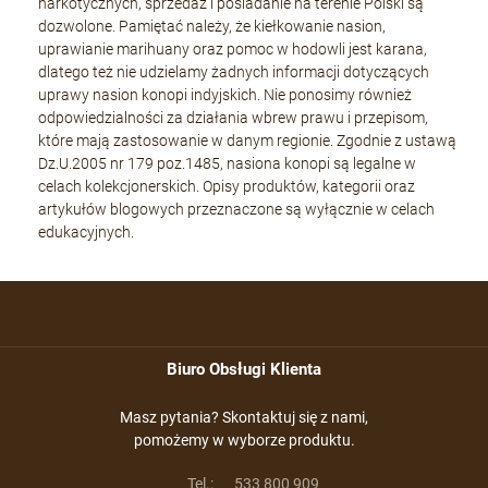
narkotycznych, sprzedaż i posiadanie na terenie Polski są
dozwolone. Pamiętać należy, że kiełkowanie nasion,
uprawianie marihuany oraz pomoc w hodowli jest karana,
dlatego też nie udzielamy żadnych informacji dotyczących
uprawy nasion konopi indyjskich. Nie ponosimy również
odpowiedzialności za działania wbrew prawu i przepisom,
które mają zastosowanie w danym regionie. Zgodnie z ustawą
Dz.U.2005 nr 179 poz.1485, nasiona konopi są legalne w
celach kolekcjonerskich. Opisy produktów, kategorii oraz
artykułów blogowych przeznaczone są wyłącznie w celach
edukacyjnych.
Biuro Obsługi Klienta
Masz pytania? Skontaktuj się z nami,
pomożemy w wyborze produktu.
Tel.:
533 800 909