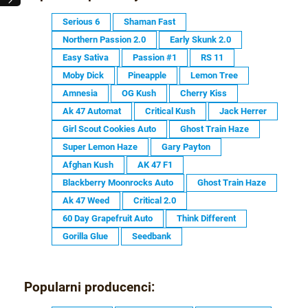
Serious 6
Shaman Fast
Northern Passion 2.0
Early Skunk 2.0
Easy Sativa
Passion #1
RS 11
Moby Dick
Pineapple
Lemon Tree
Amnesia
OG Kush
Cherry Kiss
Ak 47 Automat
Critical Kush
Jack Herrer
Girl Scout Cookies Auto
Ghost Train Haze
Super Lemon Haze
Gary Payton
Afghan Kush
AK 47 F1
Blackberry Moonrocks Auto
Ghost Train Haze
Ak 47 Weed
Critical 2.0
60 Day Grapefruit Auto
Think Different
Gorilla Glue
Seedbank
Popularni producenci: