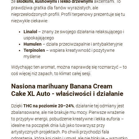
ze
słodkimi, kushowymi i lekko drzewnymi
akcentami. To
prawdziwa gratka dla fanów wyrazistych, ale
nieprzesłodzonych profili. Profil terpenowy prezentuje się tu
niezwykle ciekawie:
Linalol
– znany ze swojego działania relaksującego i
uspokajającego
Humulen
– działa przeciwzapalnie i antybakteryjnie
Terpinolen
– wspiera kreatywność i pozytywne
myślenie
Wdychając ten aromat, można naprawdę się rozmarzyć – to
coś więcej niż zapach, to klimat całej sesji.
Nasiona marihuany Banana Cream
Cake XL Auto - właściwości i działanie
Dzięki
THC na poziomie 20–24%
, działanie tej odmiany jest
zbalansowane, ale nie brakuje mu mocy. Pierwsze wrażenie
to przypływ energii, pobudzenie kreatywne i lekka euforia –
idealne na początek dnia lub jako towarzysz przy
artystycznych projektach. Po chwili przychodzi fala
odprężenia, która koi ciało i umysł, ale nie blokuje – wszystko