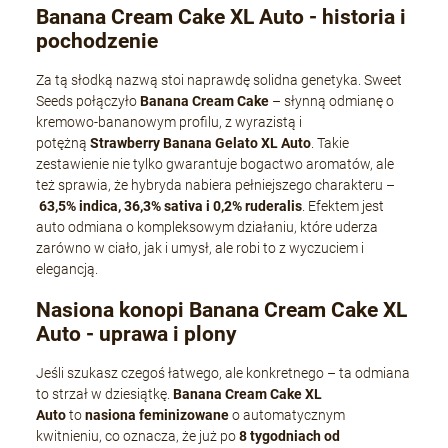
Banana Cream Cake XL Auto - historia i
pochodzenie
Za tą słodką nazwą stoi naprawdę solidna genetyka. Sweet
Seeds połączyło
Banana Cream Cake
– słynną odmianę o
kremowo-bananowym profilu, z wyrazistą i
potężną
Strawberry Banana Gelato XL Auto
. Takie
zestawienie nie tylko gwarantuje bogactwo aromatów, ale
też sprawia, że hybryda nabiera pełniejszego charakteru –
63,5% indica, 36,3% sativa i 0,2% ruderalis
. Efektem jest
auto odmiana o kompleksowym działaniu, które uderza
zarówno w ciało, jak i umysł, ale robi to z wyczuciem i
elegancją.
Nasiona konopi Banana Cream Cake XL
Auto - uprawa i plony
Jeśli szukasz czegoś łatwego, ale konkretnego – ta odmiana
to strzał w dziesiątkę.
Banana Cream Cake XL
Auto
to
nasiona feminizowane
o automatycznym
kwitnieniu, co oznacza, że już po
8 tygodniach od