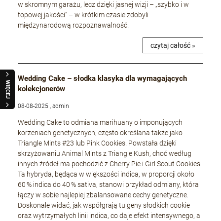
w skromnym garażu, lecz dzięki jasnej wizji – „szybko i w
topowej jakości” – w krótkim czasie zdobyli
międzynarodową rozpoznawalność.
czytaj całość »
Wedding Cake – słodka klasyka dla wymagających
WIĘCEJ
kolekcjonerów
08-08-2025 , admin
Wedding Cake to odmiana marihuany o imponujących
korzeniach genetycznych, często określana także jako
Triangle Mints #23 lub Pink Cookies. Powstała dzięki
skrzyżowaniu Animal Mints z Triangle Kush, choć według
innych źródeł ma pochodzić z Cherry Pie i Girl Scout Cookies.
Ta hybryda, będąca w większości indica, w proporcji około
60 % indica do 40 % sativa, stanowi przykład odmiany, która
łączy w sobie najlepiej zbalansowane cechy genetyczne.
Doskonale widać, jak współgrają tu geny słodkich cookie
oraz wytrzymałych linii indica, co daje efekt intensywnego, a