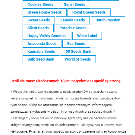
Cookies Seeds
Sensi Seeds
Green House Seeds
Royal Queen Seeds
Sweet Seeds
Female Seeds
Dutch Passion
Silent Seeds
Paradise Seeds
Happy Valley Genetics
White Label
Anaconda Seeds
Eva Seeds
Kannabia Seeds
00 Seeds Bank
Bulk Seed Bank
World of Seeds
Jeśli nie masz ukończonych 18 lat, natychmiast opuść tę stronę.
* Wszystkie treści zamieszczone w opisie produktów, są przetłumaczoną
wersją oryginalnych informacji wydanych przez holenderskich producentów
tych nasion. Sklep nie utożsamia się z zamieszczonymi informacjami i
zamieszcza je wyłącznie w celach informacyjnych oraz edukacyjnych.
*
Zastrzegamy sobie prawo do odmowy sprzedaży nasion osobom, wobec
których mamy podejrzenia co do pełnoletności. Nie pytaj nas o uprawę oraz
kiełkowanie. Pytania jak plon, sposób uprawy, czy działanie odmian konopi może