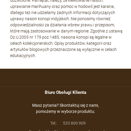
dozwolone. Pamiętać należy, że kiełkowanie nasion,
uprawianie marihuany oraz pomoc w hodowli jest karana,
dlatego też nie udzielamy żadnych informacji dotyczących
uprawy nasion konopi indyjskich. Nie ponosimy również
odpowiedzialności za działania wbrew prawu i przepisom,
które mają zastosowanie w danym regionie. Zgodnie z ustawą
Dz.U.2005 nr 179 poz.1485, nasiona konopi są legalne w
celach kolekcjonerskich. Opisy produktów, kategorii oraz
artykułów blogowych przeznaczone są wyłącznie w celach
edukacyjnych.
Biuro Obsługi Klienta
Masz pytania? Skontaktuj się z nami,
pomożemy w wyborze produktu.
Tel.:
533 800 909