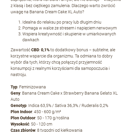
z klasą i bez ciężkiego zamulenia. Dlaczego warto zwrócić
uwagę na Banana Cream Cake XL Auto?
Idealna do relaksu po pracy lub długim dniu
Pomaga w walce ze stresem i napięciem nerwowym
Wspiera kreatywność i skupienie w umiarkowanych
dawkach
Zawartość
CBD
:
0,1%
to dodatkowy bonus – subtelne, ale
korzystne wsparcie dla organizmu. Ta odmiana to dobry
wybór dla tych, którzy chcą połączyć przyjemność
konsumpcji z realnymi korzyściami dla samopoczucia i
nastroju.
Typ
: Feminizowana
Geny
: Banana Cream Cake x Strawberry Banana Gelato XL
Auto
Genotyp
: Indica 63,5% / Sativa 36,3% / Ruderalis 0,2%
Plon Indoor
: 450 - 600 g/m²
Plon Outdoor
: 50 - 170 g/roślina
Wysokość
: 50 - 120 cm
Czas zbiorów
: 8 tygodni od kiełkowania