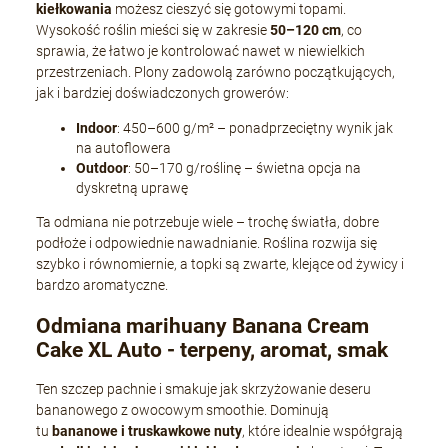
kiełkowania
możesz cieszyć się gotowymi topami.
Wysokość roślin mieści się w zakresie
50–120 cm
, co
sprawia, że łatwo je kontrolować nawet w niewielkich
przestrzeniach. Plony zadowolą zarówno początkujących,
jak i bardziej doświadczonych growerów:
Indoor
: 450–600 g/m² – ponadprzeciętny wynik jak
na autoflowera
Outdoor
: 50–170 g/roślinę – świetna opcja na
dyskretną uprawę
Ta odmiana nie potrzebuje wiele – trochę światła, dobre
podłoże i odpowiednie nawadnianie. Roślina rozwija się
szybko i równomiernie, a topki są zwarte, klejące od żywicy i
bardzo aromatyczne.
Odmiana marihuany Banana Cream
Cake XL Auto - terpeny, aromat, smak
Ten szczep pachnie i smakuje jak skrzyżowanie deseru
bananowego z owocowym smoothie. Dominują
tu
bananowe i truskawkowe nuty
, które idealnie współgrają