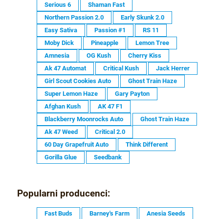
Serious 6
Shaman Fast
Northern Passion 2.0
Early Skunk 2.0
Easy Sativa
Passion #1
RS 11
Moby Dick
Pineapple
Lemon Tree
Amnesia
OG Kush
Cherry Kiss
Ak 47 Automat
Critical Kush
Jack Herrer
Girl Scout Cookies Auto
Ghost Train Haze
Super Lemon Haze
Gary Payton
Afghan Kush
AK 47 F1
Blackberry Moonrocks Auto
Ghost Train Haze
Ak 47 Weed
Critical 2.0
60 Day Grapefruit Auto
Think Different
Gorilla Glue
Seedbank
Popularni producenci:
Fast Buds
Barney's Farm
Anesia Seeds