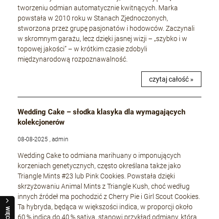
tworzeniu odmian automatycznie kwitnących. Marka
powstała w 2010 roku w Stanach Zjednoczonych,
stworzona przez grupę pasjonatów i hodowców. Zaczynali
w skromnym garażu, lecz dzięki jasnej wizji – „szybko i w
topowej jakości” – w krótkim czasie zdobyli
międzynarodową rozpoznawalność.
czytaj całość »
Wedding Cake – słodka klasyka dla wymagających
kolekcjonerów
08-08-2025 , admin
Wedding Cake to odmiana marihuany o imponujących
korzeniach genetycznych, często określana także jako
Triangle Mints #23 lub Pink Cookies. Powstała dzięki
skrzyżowaniu Animal Mints z Triangle Kush, choć według
innych źródeł ma pochodzić z Cherry Pie i Girl Scout Cookies.
Ta hybryda, będąca w większości indica, w proporcji około
WIĘCEJ
60 % indica do 40 % sativa, stanowi przykład odmiany, która