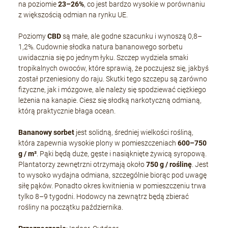
na poziomie
23–26%
, co jest bardzo wysokie w porównaniu
z większością odmian na rynku UE.
Poziomy
CBD
są małe, ale godne szacunku i wynoszą 0,8–
1,2%. Cudownie słodka natura bananowego sorbetu
uwidacznia się po jednym łyku. Szczep wydziela smaki
tropikalnych owoców, które sprawią, że poczujesz się, jakbyś
został przeniesiony do raju. Skutki tego szczepu są zarówno
fizyczne, jak i mózgowe, ale należy się spodziewać ciężkiego
leżenia na kanapie. Ciesz się słodką narkotyczną odmianą,
którą praktycznie błaga ocean.
Bananowy sorbet
jest solidną, średniej wielkości rośliną,
która zapewnia wysokie plony w pomieszczeniach
600–750
g / m²
. Pąki będą duże, gęste i nasiąknięte żywicą syropową.
Plantatorzy zewnętrzni otrzymają około
750 g / roślinę
. Jest
to wysoko wydajna odmiana, szczególnie biorąc pod uwagę
siłę pąków. Ponadto okres kwitnienia w pomieszczeniu trwa
tylko 8–9 tygodni. Hodowcy na zewnątrz będą zbierać
rośliny na początku października.