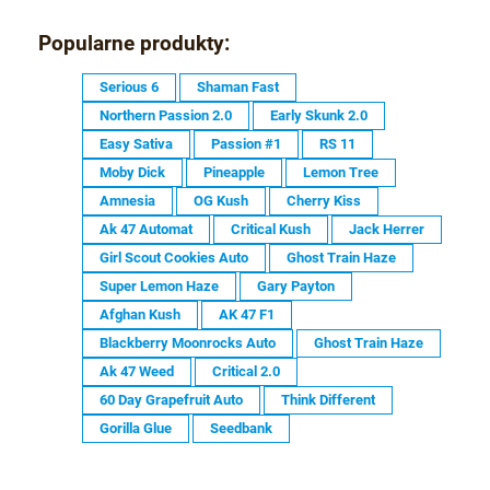
Popularne produkty:
Serious 6
Shaman Fast
Northern Passion 2.0
Early Skunk 2.0
Easy Sativa
Passion #1
RS 11
Moby Dick
Pineapple
Lemon Tree
Amnesia
OG Kush
Cherry Kiss
Ak 47 Automat
Critical Kush
Jack Herrer
Girl Scout Cookies Auto
Ghost Train Haze
Super Lemon Haze
Gary Payton
Afghan Kush
AK 47 F1
Blackberry Moonrocks Auto
Ghost Train Haze
Ak 47 Weed
Critical 2.0
60 Day Grapefruit Auto
Think Different
Gorilla Glue
Seedbank