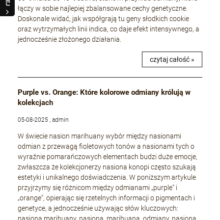
łączy w sobie najlepiej zbalansowane cechy genetyczne.
Doskonale widać, jak współgrają tu geny słodkich cookie
oraz wytrzymałych linii indica, co daje efekt intensywnego, a
jednocześnie złożonego działania.
czytaj całość »
Purple vs. Orange: Które kolorowe odmiany królują w
kolekcjach
05-08-2025 , admin
W świecie nasion marihuany wybór między nasionami
odmian z przewagą fioletowych tonów a nasionami tych o
wyraźnie pomarańczowych elementach budzi duże emocje,
zwłaszcza że kolekcjonerzy nasiona konopi często szukają
estetyki i unikalnego doświadczenia. W poniższym artykule
przyjrzymy się różnicom między odmianami „purple” i
„orange”, opierając się rzetelnych informacji o pigmentach i
genetyce, a jednocześnie używając słów kluczowych:
nasiona marihuany, nasiona, marihuana, odmiany, nasiona