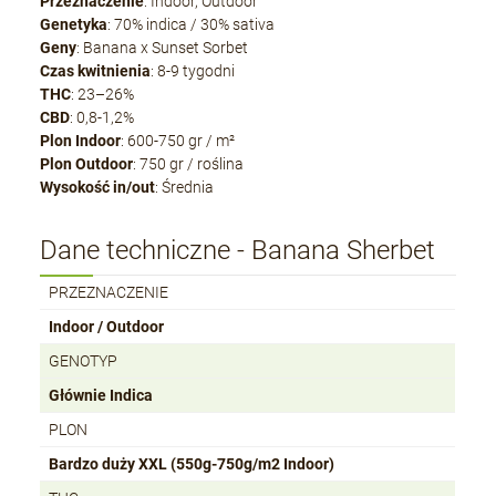
Przeznaczenie
: Indoor, Outdoor
Genetyka
: 70% indica / 30% sativa
Geny
: Banana x Sunset Sorbet
Czas kwitnienia
: 8-9 tygodni
THC
: 23–26%
CBD
: 0,8-1,2%
Plon Indoor
: 600-750 gr / m²
Plon Outdoor
: 750 gr / roślina
Wysokość in/out
: Średnia
Dane techniczne - Banana Sherbet
PRZEZNACZENIE
Indoor / Outdoor
GENOTYP
Głównie Indica
PLON
Bardzo duży XXL (550g-750g/m2 Indoor)