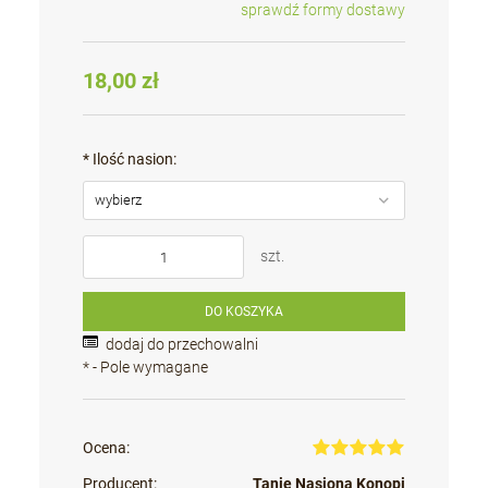
sprawdź formy dostawy
Cena nie zawiera ewentualnych kosztów płatności
18,00 zł
*
Ilość nasion:
szt.
DO KOSZYKA
dodaj do przechowalni
*
- Pole wymagane
Ocena:
Producent:
Tanie Nasiona Konopi