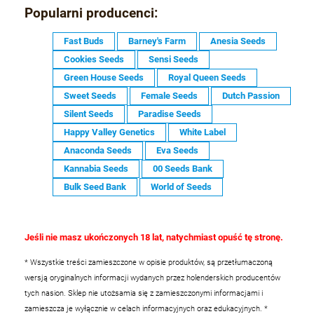
Popularni producenci:
Fast Buds
Barney's Farm
Anesia Seeds
Cookies Seeds
Sensi Seeds
Green House Seeds
Royal Queen Seeds
Sweet Seeds
Female Seeds
Dutch Passion
Silent Seeds
Paradise Seeds
Happy Valley Genetics
White Label
Anaconda Seeds
Eva Seeds
Kannabia Seeds
00 Seeds Bank
Bulk Seed Bank
World of Seeds
Jeśli nie masz ukończonych 18 lat, natychmiast opuść tę stronę.
* Wszystkie treści zamieszczone w opisie produktów, są przetłumaczoną
wersją oryginalnych informacji wydanych przez holenderskich producentów
tych nasion. Sklep nie utożsamia się z zamieszczonymi informacjami i
zamieszcza je wyłącznie w celach informacyjnych oraz edukacyjnych.
*