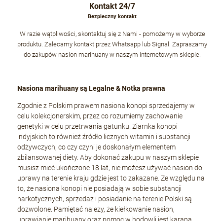
Kontakt 24/7
Bezpieczny kontakt
W razie wątpliwości, skontaktuj się z Nami - pomożemy w wyborze
produktu. Zalecamy kontakt przez Whatsapp lub Signal. Zapraszamy
do zakupów nasion marihuany w naszym internetowym sklepie.
Nasiona marihuany są Legalne & Notka prawna
Zgodnie z Polskim prawem nasiona konopi sprzedajemy w
celu kolekcjonerskim, przez co rozumiemy zachowanie
genetyki w celu przetrwania gatunku. Ziarnka konopi
indyjskich to również źródło licznych witamin i substancji
odżywczych, co czy czyni je doskonałym elementem
zbilansowanej diety. Aby dokonać zakupu w naszym sklepie
musisz mieć ukończone 18 lat, nie możesz używać nasion do
uprawy na terenie kraju gdzie jest to zakazane. Ze względu na
to, że nasiona konopi nie posiadają w sobie substancji
narkotycznych, sprzedaż i posiadanie na terenie Polski są
dozwolone. Pamiętać należy, że kiełkowanie nasion,
uprawianie marihuany oraz pomoc w hodowli jest karana,