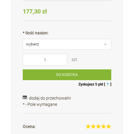
177,30 zł
*
Ilość nasion:
szt.
DO KOSZYKA
Zyskujesz
5
pkt [
?
]
dodaj do przechowalni
*
- Pole wymagane
Ocena: