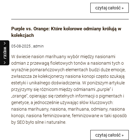
czytaj całość »
Purple vs. Orange: Które kolorowe odmiany królują w
kolekcjach
05-08-2025 , admin
WIĘCEJ
W świecie nasion marihuany wybór między nasionami
odmian z przewagą fioletowych tonów a nasionami tych o
wyraźnie pomarańczowych elementach budzi duże emocje,
zwłaszcza że kolekcjonerzy nasiona konopi często szukają
estetyki i unikalnego doświadczenia. W poniższym artykule
przyjrzymy się różnicom między odmianami „purple” i
„orange”, opierając się rzetelnych informacji o pigmentach i
genetyce, a jednocześnie używając słów kluczowych:
nasiona marihuany, nasiona, marihuana, odmiany, nasiona
konopi, nasiona feminizowane, feminizowane w taki sposób
by SEO było silne i naturalne.
czytaj całość »