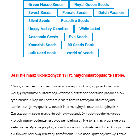
Green House Seeds
Royal Queen Seeds
Sweet Seeds
Female Seeds
Dutch Passion
Silent Seeds
Paradise Seeds
Happy Valley Genetics
White Label
Anaconda Seeds
Eva Seeds
Kannabia Seeds
00 Seeds Bank
Bulk Seed Bank
World of Seeds
Jeśli nie masz ukończonych 18 lat, natychmiast opuść tę stronę.
* Wszystkie treści zamieszczone w opisie produktów, są przetłumaczoną
wersją oryginalnych informacji wydanych przez holenderskich producentów
tych nasion. Sklep nie utożsamia się z zamieszczonymi informacjami i
zamieszcza je wyłącznie w celach informacyjnych oraz edukacyjnych.
*
Zastrzegamy sobie prawo do odmowy sprzedaży nasion osobom, wobec
których mamy podejrzenia co do pełnoletności. Nie pytaj nas o uprawę oraz
kiełkowanie. Pytania jak plon, sposób uprawy, czy działanie odmian konopi może
skutkować odmową realizacji zamówienia.
* Nasiona sprzedajemy wyłącznie