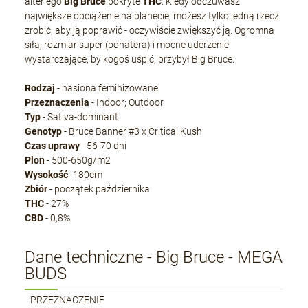
alter ego
Big Bruce
pokryte
THC
. Kiedy odczuwasz
największe obciążenie na planecie, możesz tylko jedną rzecz
zrobić, aby ją poprawić - oczywiście zwiększyć ją. Ogromna
siła, rozmiar super (bohatera) i mocne uderzenie
wystarczające, by kogoś uśpić, przybył Big Bruce.
Rodzaj
- nasiona feminizowane
Przeznaczenia
- Indoor; Outdoor
Typ
- Sativa-dominant
Genotyp
- Bruce Banner #3 x Critical Kush
Czas
uprawy
- 56-70 dni
Plon
- 500-650g/m2
Wysokość
-180cm
Zbiór
- początek października
THC
- 27%
CBD
- 0,8%
Dane techniczne - Big Bruce - MEGA
BUDS
PRZEZNACZENIE