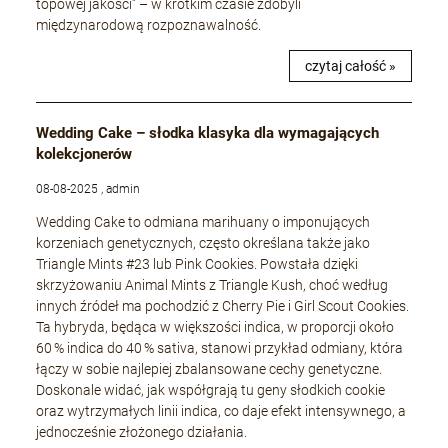
topowej jakości” – w krótkim czasie zdobyli
międzynarodową rozpoznawalność.
czytaj całość »
Wedding Cake – słodka klasyka dla wymagających
kolekcjonerów
08-08-2025 , admin
Wedding Cake to odmiana marihuany o imponujących
korzeniach genetycznych, często określana także jako
Triangle Mints #23 lub Pink Cookies. Powstała dzięki
skrzyżowaniu Animal Mints z Triangle Kush, choć według
innych źródeł ma pochodzić z Cherry Pie i Girl Scout Cookies.
Ta hybryda, będąca w większości indica, w proporcji około
60 % indica do 40 % sativa, stanowi przykład odmiany, która
łączy w sobie najlepiej zbalansowane cechy genetyczne.
Doskonale widać, jak współgrają tu geny słodkich cookie
oraz wytrzymałych linii indica, co daje efekt intensywnego, a
jednocześnie złożonego działania.