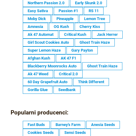
Northern Passion 2.0
Early Skunk 2.0
Easy Sativa
Passion #1
RS 11
Moby Dick
Pineapple
Lemon Tree
Amnesia
OG Kush
Cherry Kiss
Ak 47 Automat
Critical Kush
Jack Herrer
Girl Scout Cookies Auto
Ghost Train Haze
Super Lemon Haze
Gary Payton
Afghan Kush
AK 47 F1
Blackberry Moonrocks Auto
Ghost Train Haze
Ak 47 Weed
Critical 2.0
60 Day Grapefruit Auto
Think Different
Gorilla Glue
Seedbank
Popularni producenci:
Fast Buds
Barney's Farm
Anesia Seeds
Cookies Seeds
Sensi Seeds