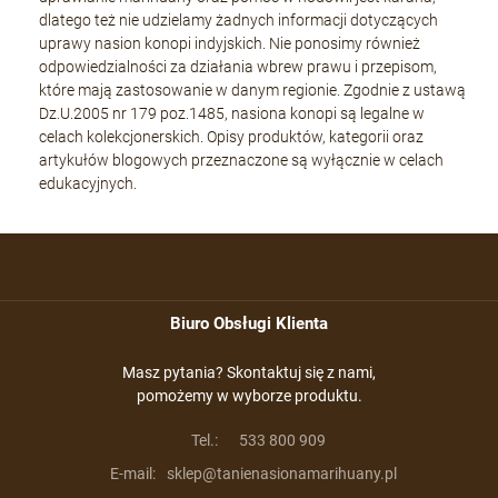
dlatego też nie udzielamy żadnych informacji dotyczących
uprawy nasion konopi indyjskich. Nie ponosimy również
odpowiedzialności za działania wbrew prawu i przepisom,
które mają zastosowanie w danym regionie. Zgodnie z ustawą
Dz.U.2005 nr 179 poz.1485, nasiona konopi są legalne w
celach kolekcjonerskich. Opisy produktów, kategorii oraz
artykułów blogowych przeznaczone są wyłącznie w celach
edukacyjnych.
Biuro Obsługi Klienta
Masz pytania? Skontaktuj się z nami,
pomożemy w wyborze produktu.
Tel.:
533 800 909
E-mail:
sklep@tanienasionamarihuany.pl