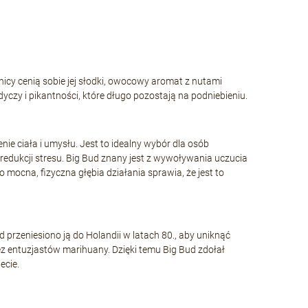
nicy cenią sobie jej słodki, owocowy aromat z nutami
yczy i pikantności, które długo pozostają na podniebieniu.
nie ciała i umysłu. Jest to idealny wybór dla osób
redukcji stresu. Big Bud znany jest z wywoływania uczucia
o mocna, fizyczna głębia działania sprawia, że jest to
ąd przeniesiono ją do Holandii w latach 80., aby uniknąć
z entuzjastów marihuany. Dzięki temu Big Bud zdołał
ecie.