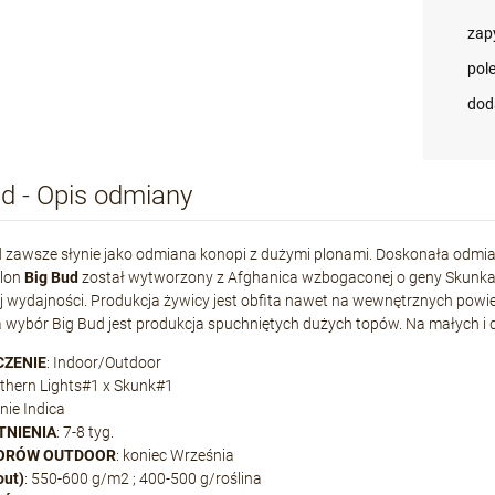
zap
pol
dod
d - Opis odmiany
 zawsze słynie jako odmiana konopi z dużymi plonami. Doskonała odmi
klon
Big Bud
został wytworzony z Afghanica wzbogaconej o geny Skunka-
 wydajności. Produkcja żywicy jest obfita nawet na wewnętrznych powi
wybór Big Bud jest produkcja spuchniętych dużych topów. Na małych i d
CZENIE
: Indoor/Outdoor
rthern Lights#1 x Skunk#1
nie Indica
TNIENIA
: 7-8 tyg.
IORÓW OUTDOOR
: koniec Września
out)
: 550-600 g/m2 ; 400-500 g/roślina