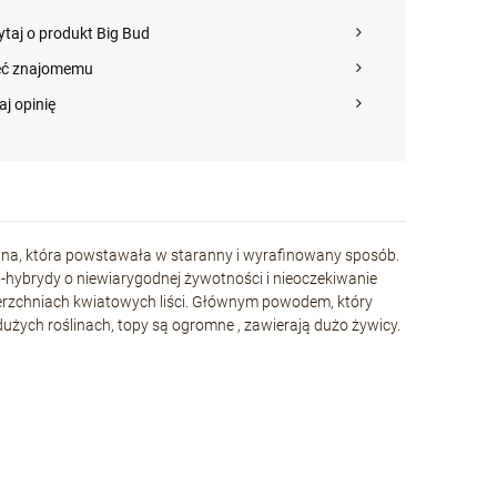
ytaj o produkt Big Bud
eć znajomemu
aj opinię
ana, która powstawała w staranny i wyrafinowany sposób.
hybrydy o niewiarygodnej żywotności i nieoczekiwanie
erzchniach kwiatowych liści. Głównym powodem, który
użych roślinach, topy są ogromne , zawierają dużo żywicy.