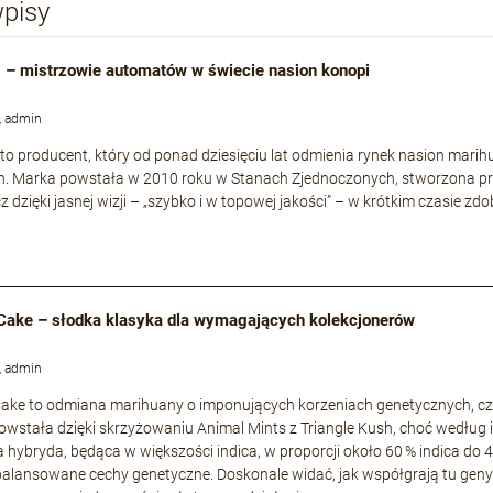
wpisy
 – mistrzowie automatów w świecie nasion konopi
, admin
to producent, który od ponad dziesięciu lat odmienia rynek nasion mari
h. Marka powstała w 2010 roku w Stanach Zjednoczonych, stworzona p
cz dzięki jasnej wizji – „szybko i w topowej jakości” – w krótkim czasie
Cake – słodka klasyka dla wymagających kolekcjonerów
, admin
ke to odmiana marihuany o imponujących korzeniach genetycznych, częs
owstała dzięki skrzyżowaniu Animal Mints z Triangle Kush, choć według i
a hybryda, będąca w większości indica, w proporcji około 60 % indica do 
zbalansowane cechy genetyczne. Doskonale widać, jak współgrają tu geny s