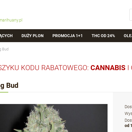
marihuany.pl
ĄCYCH
DUŻY PLON
PROMOCJA 1+1
THC OD 24%
OLE
g Bud
SZYKU KODU RABATOWEGO:
CANNABIS
I
ig Bud
Dos
Wys
Dos
od 