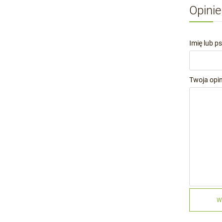
Opinie
Imię lub p
Twoja opin
W