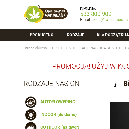
INFOLINIA:
533 800 909
Email:
sklep@tanienasiona
PRODUCENCI
RODZAJE
DLA POCZĄTKUJ
Strona główna
PRODUCENCI
TANIE NASIONA KONOPI
Bi
PROMOCJA! UŻYJ W KO
RODZAJE NASION
B
AUTOFLOWERING
INDOOR (do domu)
OUTDOOR (na dwór)