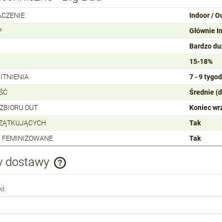
ACZENIE
Indoor / O
P
Głównie I
Bardzo du
15-18%
ITNIENIA
7 - 9 tygod
ŚĆ
Średnie (
 ZBIORU OUT
Koniec wr
CZĄTKUJĄCYCH
Tak
 FEMINIZOWANE
Tak
y dostawy
Cena nie zawiera ewentualnych kosztów
i:
płatności