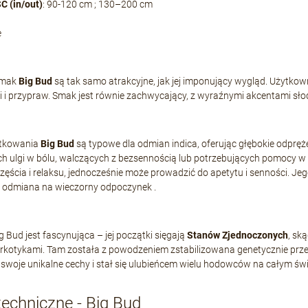
 (in/out)
: 90-120 cm ; 130–200 cm
e
smak
Big Bud
są tak samo atrakcyjne, jak jej imponujący wygląd. Użytkow
i i przypraw. Smak jest równie zachwycający, z wyraźnymi akcentami słod
ytkowania
Big Bud
są typowe dla odmian indica, oferując głębokie odpręże
h ulgi w bólu, walczących z bezsennością lub potrzebujących pomocy w 
zczęścia i relaksu, jednocześnie może prowadzić do apetytu i senności. Jeg
 odmiana na wieczorny odpoczynek .
ig Bud jest fascynująca – jej początki sięgają
Stanów Zjednoczonych
, sk
rkotykami. Tam została z powodzeniem zstabilizowana genetycznie prze
woje unikalne cechy i stał się ulubieńcem wielu hodowców na całym świ
echniczne - Big Bud