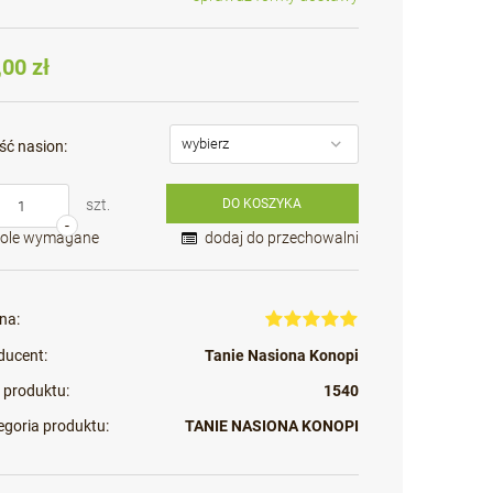
Cena nie zawiera ewentualnych kosztów
płatności
,00 zł
ść nasion:
szt.
DO KOSZYKA
-
Pole wymagane
dodaj do przechowalni
na:
ducent:
Tanie Nasiona Konopi
 produktu:
1540
egoria produktu:
TANIE NASIONA KONOPI