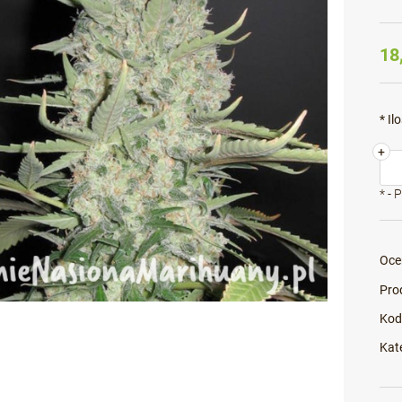
18
*
Ilo
+
*
- 
Oce
Pro
Kod
Kat