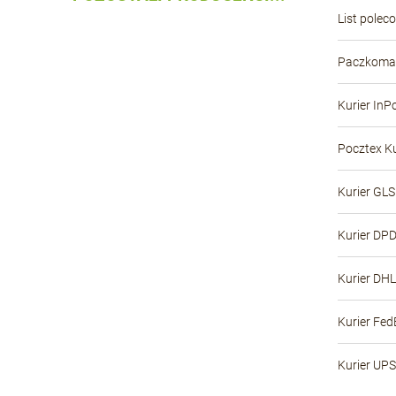
List polec
Paczkomat
Kurier InP
Pocztex Ku
Kurier GLS
Kurier DP
Kurier DHL
Kurier Fed
Kurier UPS