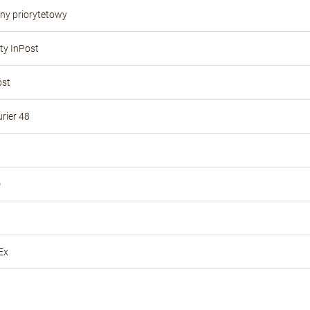
ony priorytetowy
y InPost
ost
rier 48
D
Ex