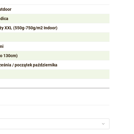
utdoor
ndica
ży XXL (550g-750g/m2 Indoor)
ni
do 130cm)
ześnia / początek października