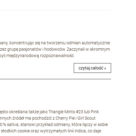
huany, koncentrując się na tworzeniu odmian automatycznie
rzez grupę pasjonatów i hodowców. Zaczynali w skromnym
 zdobyli międzynarodową rozpoznawalność.
czytaj całość »
to określana także jako Triangle Mints #23 lub Pink
nnych źródeł ma pochodzić z Cherry Pie i Girl Scout
40 % sativa, stanowi przykład odmiany, która łączy w sobie
łodkich cookie oraz wytrzymałych linii indica, co daje