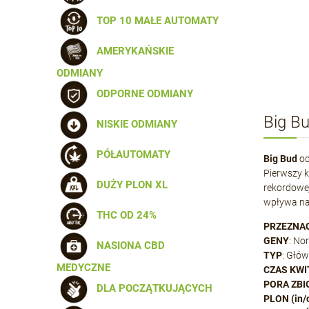
TOP 10 MAŁE AUTOMATY
AMERYKAŃSKIE
ODMIANY
ODPORNE ODMIANY
Big Bu
NISKIE ODMIANY
PÓŁAUTOMATY
Big Bud
od
Pierwszy 
DUŻY PLON XL
rekordowej
wpływa na 
THC OD 24%
PRZEZNA
GENY
: No
NASIONA CBD
TYP
: Głów
MEDYCZNE
CZAS KWI
PORA ZB
DLA POCZĄTKUJĄCYCH
PLON (in/