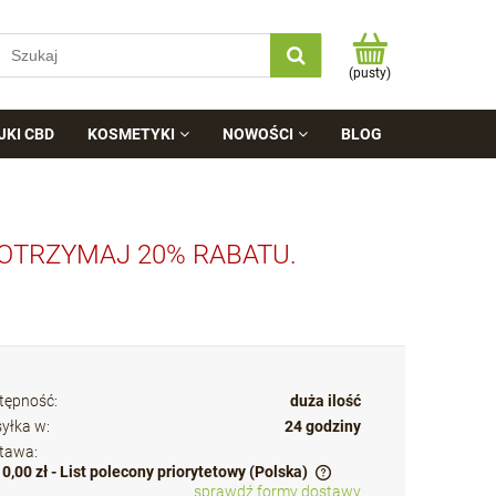
(pusty)
JKI CBD
KOSMETYKI
NOWOŚCI
BLOG
 OTRZYMAJ 20% RABATU.
tępność:
duża ilość
yłka w:
24 godziny
tawa:
10,00 zł
- List polecony priorytetowy
(Polska)
sprawdź formy dostawy