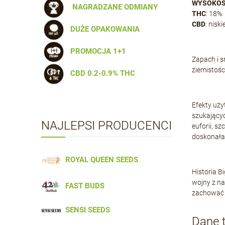
WYSOKOŚĆ
NAGRADZANE ODMIANY
THC
: 18%
CBD
: niski
DUŻE OPAKOWANIA
PROMOCJA 1+1
Zapach i 
ziemistośc
CBD 0.2-0.9% THC
Efekty uż
szukającyc
NAJLEPSI PRODUCENCI
euforii, s
doskonała
ROYAL QUEEN SEEDS
Historia B
wojny z na
FAST BUDS
zachować s
SENSI SEEDS
Dane t