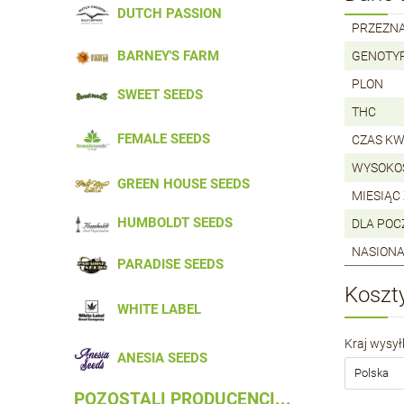
DUTCH PASSION
PRZEZN
BARNEY'S FARM
GENOTY
PLON
SWEET SEEDS
THC
FEMALE SEEDS
CZAS KW
WYSOKO
GREEN HOUSE SEEDS
MIESIĄC
HUMBOLDT SEEDS
DLA PO
NASIONA
PARADISE SEEDS
Koszt
WHITE LABEL
Kraj wysyłk
ANESIA SEEDS
POZOSTALI PRODUCENCI...