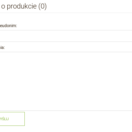
 o produkcie (0)
seudonim:
ia:
YŚLIJ