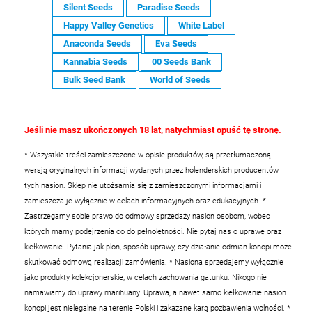
Silent Seeds
Paradise Seeds
Happy Valley Genetics
White Label
Anaconda Seeds
Eva Seeds
Kannabia Seeds
00 Seeds Bank
Bulk Seed Bank
World of Seeds
Jeśli nie masz ukończonych 18 lat, natychmiast opuść tę stronę.
* Wszystkie treści zamieszczone w opisie produktów, są przetłumaczoną
wersją oryginalnych informacji wydanych przez holenderskich producentów
tych nasion. Sklep nie utożsamia się z zamieszczonymi informacjami i
zamieszcza je wyłącznie w celach informacyjnych oraz edukacyjnych.
*
Zastrzegamy sobie prawo do odmowy sprzedaży nasion osobom, wobec
których mamy podejrzenia co do pełnoletności. Nie pytaj nas o uprawę oraz
kiełkowanie. Pytania jak plon, sposób uprawy, czy działanie odmian konopi może
skutkować odmową realizacji zamówienia.
* Nasiona sprzedajemy wyłącznie
jako produkty kolekcjonerskie, w celach zachowania gatunku. Nikogo nie
namawiamy do uprawy marihuany. Uprawa, a nawet samo kiełkowanie nasion
konopi jest nielegalne na terenie Polski i zakazane karą pozbawienia wolności.
*