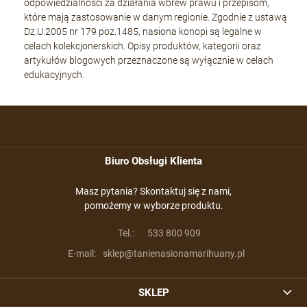
odpowiedzialności za działania wbrew prawu i przepisom,
które mają zastosowanie w danym regionie. Zgodnie z ustawą
Dz.U.2005 nr 179 poz.1485, nasiona konopi są legalne w
celach kolekcjonerskich. Opisy produktów, kategorii oraz
artykułów blogowych przeznaczone są wyłącznie w celach
edukacyjnych.
Biuro Obsługi Klienta
Masz pytania? Skontaktuj się z nami,
pomożemy w wyborze produktu.
Tel.:
533 800 909
E-mail:
sklep@tanienasionamarihuany.pl
SKLEP