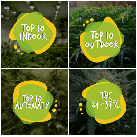
NASIONA MARIHUANY TOP 10 OUTDOOR
NASIONA MARIHUANY TOP 10 INDOOR
KUP TERAZ
KUP TERAZ
NASIONA MARIHUANY TOP 10 AUTOFLOWERING
MOCNE ODMIANY MARIHUANY THC OD 24 - 37%
KUP TERAZ
KUP TERAZ