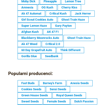
Moby Dick
Pineapple
Lemon Tree
Amnesia
OG Kush
Cherry Kiss
Ak 47 Automat
Critical Kush
Jack Herrer
Girl Scout Cookies Auto
Ghost Train Haze
Super Lemon Haze
Gary Payton
Afghan Kush
AK 47 F1
Blackberry Moonrocks Auto
Ghost Train Haze
Ak 47 Weed
Critical 2.0
60 Day Grapefruit Auto
Think Different
Gorilla Glue
Seedbank
Popularni producenci:
Fast Buds
Barney's Farm
Anesia Seeds
Cookies Seeds
Sensi Seeds
Green House Seeds
Royal Queen Seeds
Sweet Seeds
Female Seeds
Dutch Passion