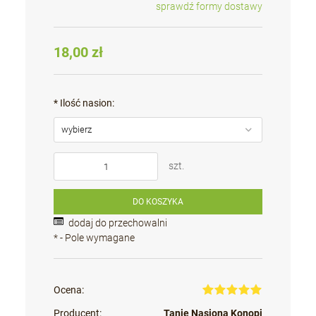
sprawdź formy dostawy
Cena nie zawiera ewentualnych kosztów płatności
18,00 zł
*
Ilość nasion:
szt.
DO KOSZYKA
dodaj do przechowalni
*
- Pole wymagane
Ocena:
Producent:
Tanie Nasiona Konopi