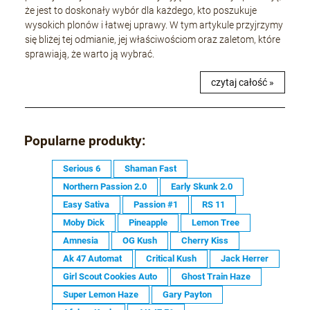
że jest to doskonały wybór dla każdego, kto poszukuje
wysokich plonów i łatwej uprawy. W tym artykule przyjrzymy
się bliżej tej odmianie, jej właściwościom oraz zaletom, które
sprawiają, że warto ją wybrać.
czytaj całość »
Popularne produkty:
Serious 6
Shaman Fast
Northern Passion 2.0
Early Skunk 2.0
Easy Sativa
Passion #1
RS 11
Moby Dick
Pineapple
Lemon Tree
Amnesia
OG Kush
Cherry Kiss
Ak 47 Automat
Critical Kush
Jack Herrer
Girl Scout Cookies Auto
Ghost Train Haze
Super Lemon Haze
Gary Payton