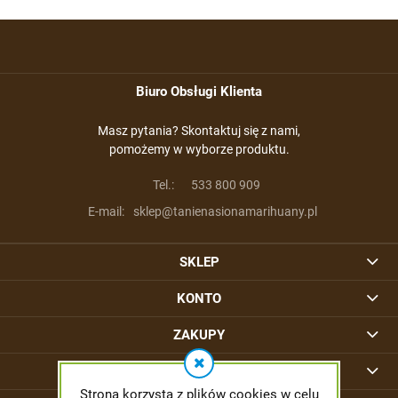
Biuro Obsługi Klienta
Masz pytania? Skontaktuj się z nami,
pomożemy w wyborze produktu.
Tel.:
533 800 909
E-mail:
sklep@tanienasionamarihuany.pl
SKLEP
KONTO
ZAKUPY
INFORMACJE
Strona korzysta z plików cookies w celu