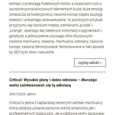
odmian z przewagą fioletowych tonów a nasionami tych o
wyraźnie pomarańczowych elementach budzi duże emocje,
zwłaszcza że kolekcjonerzy nasiona konopi często szukają
estetyki i unikalnego doświadczenia. W poniższym artykule
przyjrzymy się różnicom między odmianami „purple” i
„orange”, opierając się rzetelnych informacji o pigmentach i
genetyce, a jednocześnie używając słów kluczowych:
nasiona marihuany, nasiona, marihuana, odmiany, nasiona
konopi, nasiona feminizowane, feminizowane w taki sposób
by SEO było silne i naturalne.
czytaj całość »
Critical: Wysokie plony i dobra odmiana – dlaczego
warto zainteresować się tą odmianą
29-07-2025 , admin
Critical to jedna z najbardziej cenionych odmian marihuany,
która zdobyła uznanie zarówno wśród amatorów, jak i
profesjonalnych hodowców. Jej wyjątkowe cechy sprawiają,