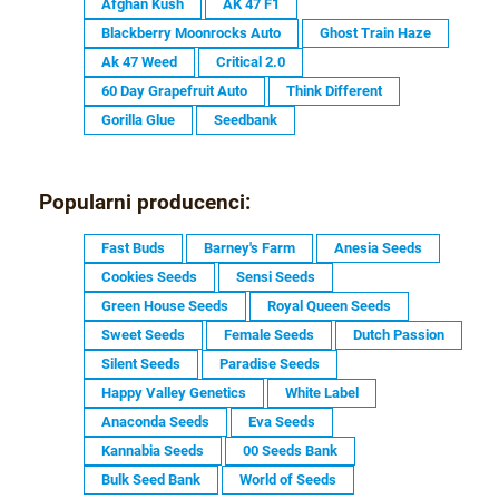
Afghan Kush
AK 47 F1
Blackberry Moonrocks Auto
Ghost Train Haze
Ak 47 Weed
Critical 2.0
60 Day Grapefruit Auto
Think Different
Gorilla Glue
Seedbank
Popularni producenci:
Fast Buds
Barney's Farm
Anesia Seeds
Cookies Seeds
Sensi Seeds
Green House Seeds
Royal Queen Seeds
Sweet Seeds
Female Seeds
Dutch Passion
Silent Seeds
Paradise Seeds
Happy Valley Genetics
White Label
Anaconda Seeds
Eva Seeds
Kannabia Seeds
00 Seeds Bank
Bulk Seed Bank
World of Seeds