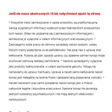
Jeśli nie masz ukończonych 18 lat, natychmiast opuść tę stronę.
* Wszystkie treści zamieszczone w opisie produktów, są przetłumaczoną
wersją oryginalnych informacji wydanych przez holenderskich producentów
tych nasion. Sklep nie utożsamia się z zamieszczonymi informacjami i
zamieszcza je wyłącznie w celach informacyjnych oraz edukacyjnych.
*
Zastrzegamy sobie prawo do odmowy sprzedaży nasion osobom, wobec
których mamy podejrzenia co do pełnoletności. Nie pytaj nas o uprawę oraz
kiełkowanie. Pytania jak plon, sposób uprawy, czy działanie odmian konopi może
skutkować odmową realizacji zamówienia.
* Nasiona sprzedajemy wyłącznie
jako produkty kolekcjonerskie, w celach zachowania gatunku. Nikogo nie
namawiamy do uprawy marihuany. Uprawa, a nawet samo kiełkowanie nasion
konopi jest nielegalne na terenie Polski i zakazane karą pozbawienia wolności.
*
Handel nasionami oraz samo posiadanie nasion konopi jest w Polsce
całkowicie legalne i dozwolone przez prawo. Nasiona konopi nie zawierają
żadnych substancji psychoaktywnych i nie mają żadnych właściwości
narkotycznych.