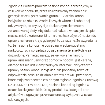
Zgodnie z Polskim prawem nasiona konopi sprzedajemy w
celu kolekcjonerskim, przez co rozumiemy zachowanie
genetyki w celu przetrwania gatunku. Ziarnka konopi
indyjskich to również źródło licznych witamin i substancji
odżywczych, co czy czyni je doskonałym elementem
zbilansowanej diety. Aby dokonać zakupu w naszym sklepie
musisz mieć ukończone 18 lat, nie możesz używać nasion do
uprawy na terenie kraju gdzie jest to zakazane. Ze względu na
to, że nasiona konopi nie posiadają w sobie substancji
narkotycznych, sprzedaż i posiadanie na terenie Polski są
dozwolone. Pamiętać należy, że kiełkowanie nasion,
uprawianie marihuany oraz pomoc w hodowli jest karana,
dlatego też nie udzielamy żadnych informacji dotyczących
uprawy nasion konopi indyjskich. Nie ponosimy również
odpowiedzialności za działania wbrew prawu i przepisom,
które mają zastosowanie w danym regionie. Zgodnie z ustawą
Dz.U.2005 nr 179 poz.1485, nasiona konopi są legalne w
celach kolekcjonerskich. Opisy produktów, kategorii oraz
artykułów blogowych przeznaczone są wyłącznie w celach
edukacyjnych.