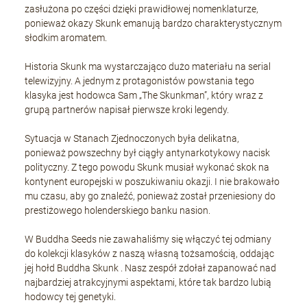
zasłużona po części dzięki prawidłowej nomenklaturze,
ponieważ okazy Skunk emanują bardzo charakterystycznym
słodkim aromatem.
Historia Skunk ma wystarczająco dużo materiału na serial
telewizyjny. A jednym z protagonistów powstania tego
klasyka jest hodowca Sam „The Skunkman”, który wraz z
grupą partnerów napisał pierwsze kroki legendy.
Sytuacja w Stanach Zjednoczonych była delikatna,
ponieważ powszechny był ciągły antynarkotykowy nacisk
polityczny. Z tego powodu Skunk musiał wykonać skok na
kontynent europejski w poszukiwaniu okazji. I nie brakowało
mu czasu, aby go znaleźć, ponieważ został przeniesiony do
prestiżowego holenderskiego banku nasion.
W Buddha Seeds nie zawahaliśmy się włączyć tej odmiany
do kolekcji klasyków z naszą własną tożsamością, oddając
jej hołd Buddha Skunk . Nasz zespół zdołał zapanować nad
najbardziej atrakcyjnymi aspektami, które tak bardzo lubią
hodowcy tej genetyki.