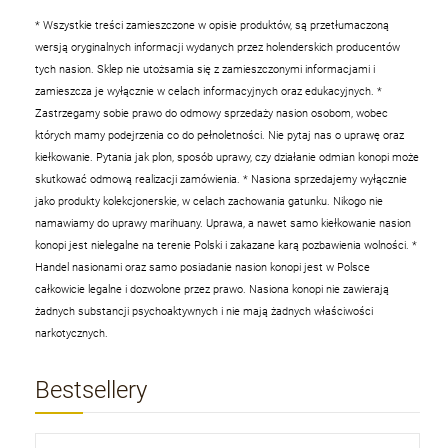
* Wszystkie treści zamieszczone w opisie produktów, są przetłumaczoną
wersją oryginalnych informacji wydanych przez holenderskich producentów
tych nasion. Sklep nie utożsamia się z zamieszczonymi informacjami i
zamieszcza je wyłącznie w celach informacyjnych oraz edukacyjnych.
*
Zastrzegamy sobie prawo do odmowy sprzedaży nasion osobom, wobec
których mamy podejrzenia co do pełnoletności. Nie pytaj nas o uprawę oraz
kiełkowanie. Pytania jak plon, sposób uprawy, czy działanie odmian konopi może
skutkować odmową realizacji zamówienia.
* Nasiona sprzedajemy wyłącznie
jako produkty kolekcjonerskie, w celach zachowania gatunku. Nikogo nie
namawiamy do uprawy marihuany. Uprawa, a nawet samo kiełkowanie nasion
konopi jest nielegalne na terenie Polski i zakazane karą pozbawienia wolności.
*
Handel nasionami oraz samo posiadanie nasion konopi jest w Polsce
całkowicie legalne i dozwolone przez prawo. Nasiona konopi nie zawierają
żadnych substancji psychoaktywnych i nie mają żadnych właściwości
narkotycznych.
Bestsellery