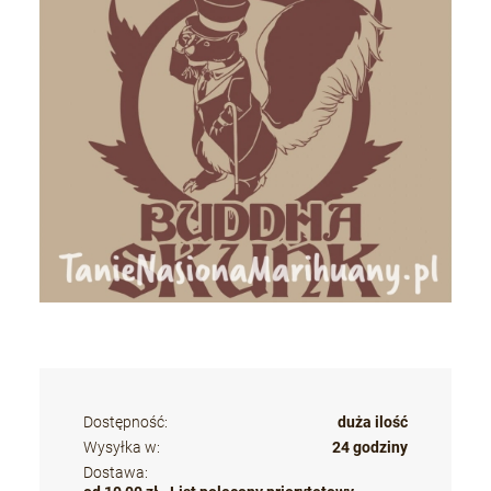
Dostępność:
duża ilość
Wysyłka w:
24 godziny
Dostawa: