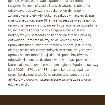
genetyki w celu przetrwania gatunku. Ziarnka konopi
indyjskich to również źródło licznych witamin i substancji
odżywczych, co czy czyni je doskonałym elementem
zbilansowanej diety. Aby dokonać zakupu w naszym sklepie
musisz mieć ukończone 18 lat, nie możesz używać nasion do
uprawy na terenie kraju gdzie jest to zakazane. Ze względu na
to, że nasiona konopi nie posiadają w sobie substancji
narkotycznych, sprzedaż i posiadanie na terenie Polski są
dozwolone. Pamiętać należy, że kiełkowanie nasion,
uprawianie marihuany oraz pomoc w hodowli jest karana,
dlatego też nie udzielamy żadnych informacji dotyczących
uprawy nasion konopi indyjskich. Nie ponosimy również
odpowiedzialności za działania wbrew prawu i przepisom,
które mają zastosowanie w danym regionie. Zgodnie z ustawą
Dz.U.2005 nr 179 poz.1485, nasiona konopi są legalne w
celach kolekcjonerskich. Opisy produktów, kategorii oraz
artykułów blogowych przeznaczone są wyłącznie w celach
edukacyjnych.