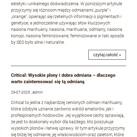
estetyki i unikalnego doświadczenia. W poniższym artykule
przyjrzymy się różnicom między odmianami „purple” i
„orange”, opierając się rzetelnych informacji o pigmentach i
genetyce, a jednocześnie używając słów kluczowych:
nasiona marihuany, nasiona, marihuana, odmiany, nasiona
konopi, nasiona feminizowane, feminizowane w taki sposób
by SEO było silne i naturalne.
czytaj całość »
Critical: Wysokie plony i dobra odmiana – dlaczego
warto zainteresować się tą odmianą
29-07-2025 , admin
Critical to jedna z najbardziej cenionych odmian marihuany,
która zdobyła uznanie zarówno wśród amatorów, jak i
profesjonalnych hodowców. Jej wyjątkowe cechy sprawiają,
że jest to doskonały wybór dla każdego, kto poszukuje
wysokich plonów i łatwej uprawy. W tym artykule przyjrzymy
się bliżej tej odmianie, jej właściwościom oraz zaletom, które