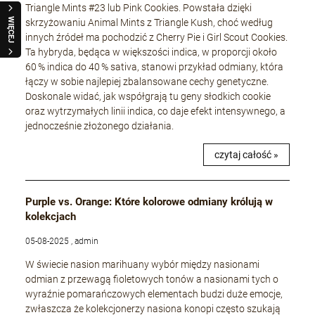
Triangle Mints #23 lub Pink Cookies. Powstała dzięki
WIĘCEJ
skrzyżowaniu Animal Mints z Triangle Kush, choć według
innych źródeł ma pochodzić z Cherry Pie i Girl Scout Cookies.
Ta hybryda, będąca w większości indica, w proporcji około
60 % indica do 40 % sativa, stanowi przykład odmiany, która
łączy w sobie najlepiej zbalansowane cechy genetyczne.
Doskonale widać, jak współgrają tu geny słodkich cookie
oraz wytrzymałych linii indica, co daje efekt intensywnego, a
jednocześnie złożonego działania.
czytaj całość »
Purple vs. Orange: Które kolorowe odmiany królują w
kolekcjach
05-08-2025 , admin
W świecie nasion marihuany wybór między nasionami
odmian z przewagą fioletowych tonów a nasionami tych o
wyraźnie pomarańczowych elementach budzi duże emocje,
zwłaszcza że kolekcjonerzy nasiona konopi często szukają