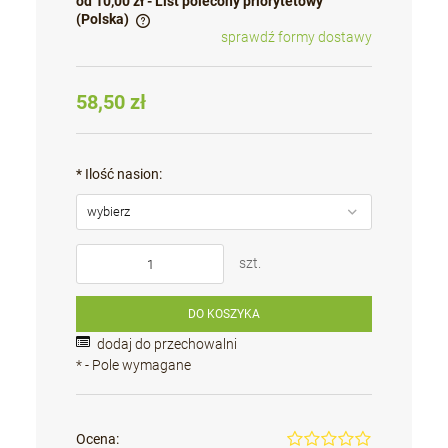
od 10,00 zł
- List polecony priorytetowy
(Polska)
sprawdź formy dostawy
Cena nie zawiera ewentualnych kosztów płatności
58,50 zł
*
Ilość nasion:
szt.
DO KOSZYKA
dodaj do przechowalni
*
- Pole wymagane
Ocena: