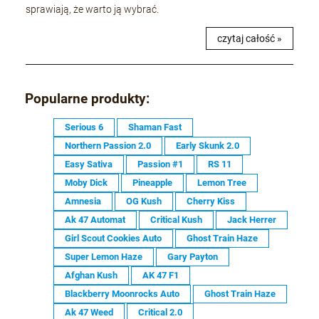
sprawiają, że warto ją wybrać.
czytaj całość »
Popularne produkty:
Serious 6
Shaman Fast
Northern Passion 2.0
Early Skunk 2.0
Easy Sativa
Passion #1
RS 11
Moby Dick
Pineapple
Lemon Tree
Amnesia
OG Kush
Cherry Kiss
Ak 47 Automat
Critical Kush
Jack Herrer
Girl Scout Cookies Auto
Ghost Train Haze
Super Lemon Haze
Gary Payton
Afghan Kush
AK 47 F1
Blackberry Moonrocks Auto
Ghost Train Haze
Ak 47 Weed
Critical 2.0