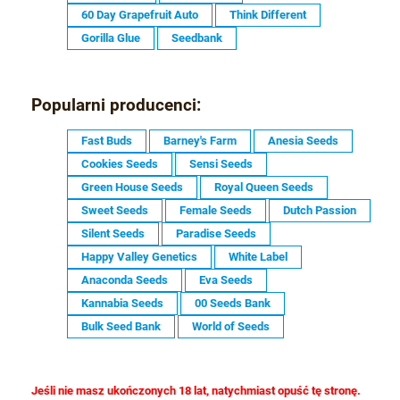
60 Day Grapefruit Auto
Think Different
Gorilla Glue
Seedbank
Popularni producenci:
Fast Buds
Barney's Farm
Anesia Seeds
Cookies Seeds
Sensi Seeds
Green House Seeds
Royal Queen Seeds
Sweet Seeds
Female Seeds
Dutch Passion
Silent Seeds
Paradise Seeds
Happy Valley Genetics
White Label
Anaconda Seeds
Eva Seeds
Kannabia Seeds
00 Seeds Bank
Bulk Seed Bank
World of Seeds
Jeśli nie masz ukończonych 18 lat, natychmiast opuść tę stronę.