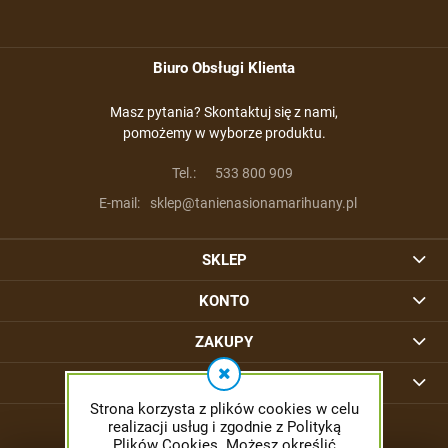
Biuro Obsługi Klienta
Masz pytania? Skontaktuj się z nami,
pomożemy w wyborze produktu.
Tel.:
533 800 909
E-mail:
sklep@tanienasionamarihuany.pl
SKLEP
KONTO
ZAKUPY
INFORMACJE
Strona korzysta z plików cookies w celu
realizacji usług i zgodnie z Polityką
Plików Cookies. Możesz określić