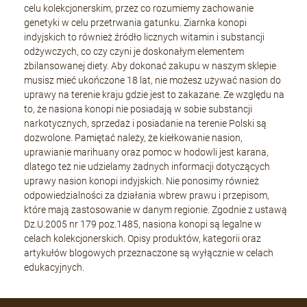
celu kolekcjonerskim, przez co rozumiemy zachowanie
genetyki w celu przetrwania gatunku. Ziarnka konopi
indyjskich to również źródło licznych witamin i substancji
odżywczych, co czy czyni je doskonałym elementem
zbilansowanej diety. Aby dokonać zakupu w naszym sklepie
musisz mieć ukończone 18 lat, nie możesz używać nasion do
uprawy na terenie kraju gdzie jest to zakazane. Ze względu na
to, że nasiona konopi nie posiadają w sobie substancji
narkotycznych, sprzedaż i posiadanie na terenie Polski są
dozwolone. Pamiętać należy, że kiełkowanie nasion,
uprawianie marihuany oraz pomoc w hodowli jest karana,
dlatego też nie udzielamy żadnych informacji dotyczących
uprawy nasion konopi indyjskich. Nie ponosimy również
odpowiedzialności za działania wbrew prawu i przepisom,
które mają zastosowanie w danym regionie. Zgodnie z ustawą
Dz.U.2005 nr 179 poz.1485, nasiona konopi są legalne w
celach kolekcjonerskich. Opisy produktów, kategorii oraz
artykułów blogowych przeznaczone są wyłącznie w celach
edukacyjnych.