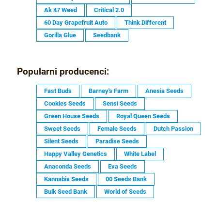
Ak 47 Weed
Critical 2.0
60 Day Grapefruit Auto
Think Different
Gorilla Glue
Seedbank
Popularni producenci:
Fast Buds
Barney's Farm
Anesia Seeds
Cookies Seeds
Sensi Seeds
Green House Seeds
Royal Queen Seeds
Sweet Seeds
Female Seeds
Dutch Passion
Silent Seeds
Paradise Seeds
Happy Valley Genetics
White Label
Anaconda Seeds
Eva Seeds
Kannabia Seeds
00 Seeds Bank
Bulk Seed Bank
World of Seeds