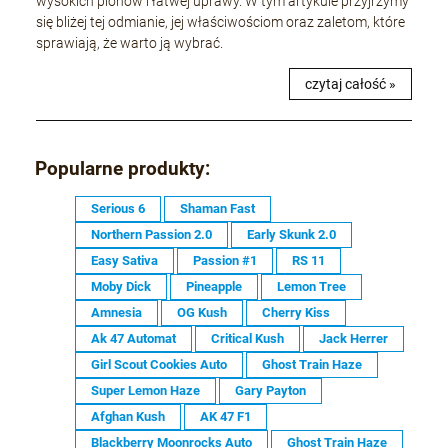
wysokich plonów i łatwej uprawy. W tym artykule przyjrzymy
się bliżej tej odmianie, jej właściwościom oraz zaletom, które
sprawiają, że warto ją wybrać.
czytaj całość »
Popularne produkty:
Serious 6
Shaman Fast
Northern Passion 2.0
Early Skunk 2.0
Easy Sativa
Passion #1
RS 11
Moby Dick
Pineapple
Lemon Tree
Amnesia
OG Kush
Cherry Kiss
Ak 47 Automat
Critical Kush
Jack Herrer
Girl Scout Cookies Auto
Ghost Train Haze
Super Lemon Haze
Gary Payton
Afghan Kush
AK 47 F1
Blackberry Moonrocks Auto
Ghost Train Haze