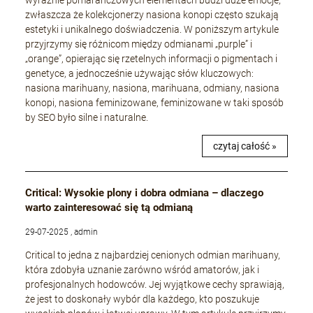
wyraźnie pomarańczowych elementach budzi duże emocje,
zwłaszcza że kolekcjonerzy nasiona konopi często szukają
estetyki i unikalnego doświadczenia. W poniższym artykule
przyjrzymy się różnicom między odmianami „purple” i
„orange”, opierając się rzetelnych informacji o pigmentach i
genetyce, a jednocześnie używając słów kluczowych:
nasiona marihuany, nasiona, marihuana, odmiany, nasiona
konopi, nasiona feminizowane, feminizowane w taki sposób
by SEO było silne i naturalne.
czytaj całość »
Critical: Wysokie plony i dobra odmiana – dlaczego
warto zainteresować się tą odmianą
29-07-2025 , admin
Critical to jedna z najbardziej cenionych odmian marihuany,
która zdobyła uznanie zarówno wśród amatorów, jak i
profesjonalnych hodowców. Jej wyjątkowe cechy sprawiają,
że jest to doskonały wybór dla każdego, kto poszukuje