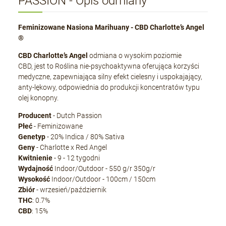
PASSION - Opis odmiany
Feminizowane Nasiona Marihuany - CBD Charlotte’s Angel
®
CBD Charlotte’s Angel
odmiana o wysokim poziomie
CBD, jest to Roślina nie-psychoaktywna oferująca korzyści
medyczne, zapewniająca silny efekt cielesny i uspokajający,
anty-lękowy, odpowiednia do produkcji koncentratów typu
olej konopny.
Producent
- Dutch Passion
Płeć
- Feminizowane
Genetyp
- 20% Indica / 80% Sativa
Geny
- Charlotte x Red Angel
Kwitnienie
- 9 - 12 tygodni
Wydajność
Indoor/Outdoor - 550 g/r 350g/r
Wysokość
Indoor/Outdoor - 100cm / 150cm
Zbiór
- wrzesień/październik
THC
: 0.7%
CBD
: 15%