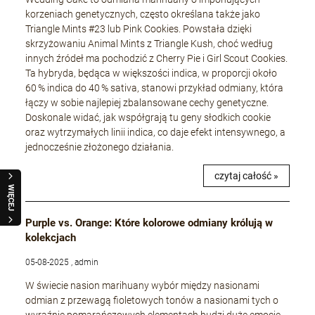
korzeniach genetycznych, często określana także jako
Triangle Mints #23 lub Pink Cookies. Powstała dzięki
skrzyżowaniu Animal Mints z Triangle Kush, choć według
innych źródeł ma pochodzić z Cherry Pie i Girl Scout Cookies.
Ta hybryda, będąca w większości indica, w proporcji około
60 % indica do 40 % sativa, stanowi przykład odmiany, która
łączy w sobie najlepiej zbalansowane cechy genetyczne.
Doskonale widać, jak współgrają tu geny słodkich cookie
oraz wytrzymałych linii indica, co daje efekt intensywnego, a
jednocześnie złożonego działania.
czytaj całość »
WIĘCEJ
Purple vs. Orange: Które kolorowe odmiany królują w
kolekcjach
05-08-2025 , admin
W świecie nasion marihuany wybór między nasionami
odmian z przewagą fioletowych tonów a nasionami tych o