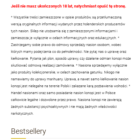
Jeśli nie masz ukończonych 18 lat, natychmiast opuść tę stronę.
* Wszystkie treści zamieszczone w opisie produktów, są przetłumaczoną
wersją oryginalnych informacji wydanych przez holenderskich producentów
tych nasion. Sklep nie utożsamia się z zamieszczonymi informacjami i
zamieszcza je wyłącznie w celach informacyjnych oraz edukacyjnych.
*
Zastrzegamy sobie prawo do odmowy sprzedaży nasion osobom, wobec
których mamy podejrzenia co do pełnoletności. Nie pytaj nas o uprawę oraz
kiełkowanie. Pytania jak plon, sposób uprawy, czy działanie odmian konopi może
skutkować odmową realizacji zamówienia.
* Nasiona sprzedajemy wyłącznie
jako produkty kolekcjonerskie, w celach zachowania gatunku. Nikogo nie
namawiamy do uprawy marihuany. Uprawa, a nawet samo kiełkowanie nasion
konopi jest nielegalne na terenie Polski i zakazane karą pozbawienia wolności.
*
Handel nasionami oraz samo posiadanie nasion konopi jest w Polsce
całkowicie legalne i dozwolone przez prawo. Nasiona konopi nie zawierają
żadnych substancji psychoaktywnych i nie mają żadnych właściwości
narkotycznych.
Bestsellery