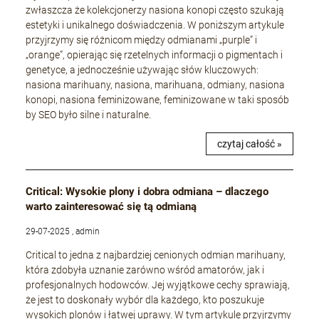
zwłaszcza że kolekcjonerzy nasiona konopi często szukają
estetyki i unikalnego doświadczenia. W poniższym artykule
przyjrzymy się różnicom między odmianami „purple” i
„orange”, opierając się rzetelnych informacji o pigmentach i
genetyce, a jednocześnie używając słów kluczowych:
nasiona marihuany, nasiona, marihuana, odmiany, nasiona
konopi, nasiona feminizowane, feminizowane w taki sposób
by SEO było silne i naturalne.
czytaj całość »
Critical: Wysokie plony i dobra odmiana – dlaczego
warto zainteresować się tą odmianą
29-07-2025 , admin
Critical to jedna z najbardziej cenionych odmian marihuany,
która zdobyła uznanie zarówno wśród amatorów, jak i
profesjonalnych hodowców. Jej wyjątkowe cechy sprawiają,
że jest to doskonały wybór dla każdego, kto poszukuje
wysokich plonów i łatwej uprawy. W tym artykule przyjrzymy