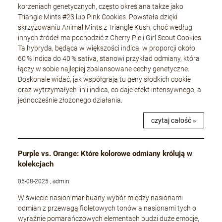
korzeniach genetycznych, często określana także jako
Triangle Mints #23 lub Pink Cookies. Powstała dzięki
skrzyżowaniu Animal Mints z Triangle Kush, choć według
innych źródeł ma pochodzić z Cherry Pie i Girl Scout Cookies.
Ta hybryda, będąca w większości indica, w proporcji około
60 % indica do 40 % sativa, stanowi przykład odmiany, która
łączy w sobie najlepiej zbalansowane cechy genetyczne.
Doskonale widać, jak współgrają tu geny słodkich cookie
oraz wytrzymałych linii indica, co daje efekt intensywnego, a
jednocześnie złożonego działania.
czytaj całość »
Purple vs. Orange: Które kolorowe odmiany królują w
kolekcjach
05-08-2025 , admin
W świecie nasion marihuany wybór między nasionami
odmian z przewagą fioletowych tonów a nasionami tych o
wyraźnie pomarańczowych elementach budzi duże emocje,