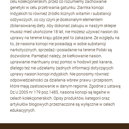
celu kolekcjonerskim, przez co rozumiemy zachowanie
genetyki w celu przetrwania gatunku. Ziarnka konopi
indyjskich to również źródło licznych witamin i substancji
odżywczych, co czy czyni je doskonałym elementem
zbilansowanej diety. Aby dokonać zakupu w naszym sklepie
musisz mieć ukończone 18 lat, nie możesz używać nasion do
uprawy na terenie kraju gdzie jest to zakazane. Ze względu na
to, że nasiona konopi nie posiadają w sobie substancji
narkotycznych, sprzedaż i posiadanie na terenie Polski są
dozwolone. Pamiętać należy, że kiełkowanie nasion,
uprawianie marihuany oraz pomoc w hodowli jest karana,
dlatego też nie udzielamy żadnych informacji dotyczących
uprawy nasion konopi indyjskich. Nie ponosimy również
odpowiedzialności za działania wbrew prawu i przepisom,
które mają zastosowanie w danym regionie. Zgodnie z ustawą
Dz.U.2005 nr 179 poz.1485, nasiona konopi są legalne w
celach kolekcjonerskich. Opisy produktów, kategorii oraz
artykułów blogowych przeznaczone są wyłącznie w celach
edukacyjnych.