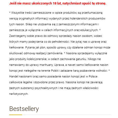
Jeśli nie masz ukończonych 18 lat, natychmiast opuść tę stronę.
* Wszystkie treści zamieszczone w opisie produktów, są przetłumaczoną
wersją oryginalnych informacji wydanych przez holenderskich producentów
tych nasion. Sklep nie utożsamia się z zamieszczonymi informacjami i
zamieszcza je wyłącznie w celach informacyjnych oraz edukacyjnych.
*
Zastrzegamy sobie prawo do odmowy sprzedaży nasion osobom, wobec
których mamy podejrzenia co do pełnoletności. Nie pytaj nas o uprawę oraz
kiełkowanie. Pytania jak plon, sposób uprawy, czy działanie odmian konopi może
skutkować odmową realizacji zamówienia.
* Nasiona sprzedajemy wyłącznie
jako produkty kolekcjonerskie, w celach zachowania gatunku. Nikogo nie
namawiamy do uprawy marihuany. Uprawa, a nawet samo kiełkowanie nasion
konopi jest nielegalne na terenie Polski i zakazane karą pozbawienia wolności.
*
Handel nasionami oraz samo posiadanie nasion konopi jest w Polsce
całkowicie legalne i dozwolone przez prawo. Nasiona konopi nie zawierają
żadnych substancji psychoaktywnych i nie mają żadnych właściwości
narkotycznych.
Bestsellery