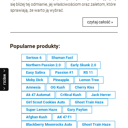
się bliżej tej odmianie, jej właściwościom oraz zaletom, które
sprawiają, że warto ją wybrać.
czytaj całość »
Popularne produkty:
Serious 6
Shaman Fast
Northern Passion 2.0
Early Skunk 2.0
Easy Sativa
Passion #1
RS 11
WIĘCEJ
Moby Dick
Pineapple
Lemon Tree
Amnesia
OG Kush
Cherry Kiss
Ak 47 Automat
Critical Kush
Jack Herrer
Girl Scout Cookies Auto
Ghost Train Haze
Super Lemon Haze
Gary Payton
Afghan Kush
AK 47 F1
Blackberry Moonrocks Auto
Ghost Train Haze