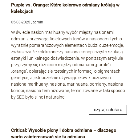
Purple vs. Orange: Które kolorowe odmiany królują w
kolekcjach
05-08-2025 , admin
W świecie nasion marihuany wybór między nasionami
odmian z przewagą fioletowych tonów a nasionami tych o
wyraźnie pomarańczowych elementach budzi duże emocje,
zwłaszcza że kolekcjonerzy nasiona konopi często szukają
estetyki i unikalnego doświadczenia. W poniższym artykule
przyjrzymy się różnicom między odmianami „purple” i
„orange”, opierając się rzetelnych informacji o pigmentach i
genetyce, a jednocześnie używając słów kluczowych:
nasiona marihuany, nasiona, marihuana, odmiany, nasiona
konopi, nasiona feminizowane, feminizowane w taki sposób
by SEO było silne i naturalne.
czytaj całość »
Critical: Wysokie plony i dobra odmiana – dlaczego
warto zainteresować się tą odmianą