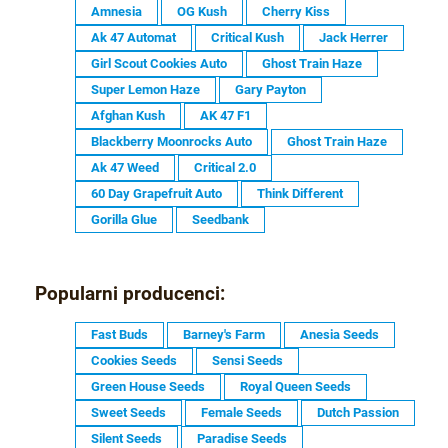
Amnesia
OG Kush
Cherry Kiss
Ak 47 Automat
Critical Kush
Jack Herrer
Girl Scout Cookies Auto
Ghost Train Haze
Super Lemon Haze
Gary Payton
Afghan Kush
AK 47 F1
Blackberry Moonrocks Auto
Ghost Train Haze
Ak 47 Weed
Critical 2.0
60 Day Grapefruit Auto
Think Different
Gorilla Glue
Seedbank
Popularni producenci:
Fast Buds
Barney's Farm
Anesia Seeds
Cookies Seeds
Sensi Seeds
Green House Seeds
Royal Queen Seeds
Sweet Seeds
Female Seeds
Dutch Passion
Silent Seeds
Paradise Seeds