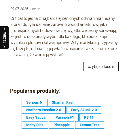
29-07-2025 , admin
Critical to jedna z najbardziej cenionych odmian marihuany,
która zdobyła uznanie zarówno wśród amatorów, jak i
profesjonalnych hodowców. Jej wyjątkowe cechy sprawiają,
WIĘCEJ
że jest to doskonały wybór dla każdego, kto poszukuje
wysokich plonów i łatwej uprawy. W tym artykule przyjrzymy
się bliżej tej odmianie, jej właściwościom oraz zaletom, które
sprawiają, że warto ją wybrać.
czytaj całość »
Popularne produkty:
Serious 6
Shaman Fast
Northern Passion 2.0
Early Skunk 2.0
Easy Sativa
Passion #1
RS 11
Moby Dick
Pineapple
Lemon Tree