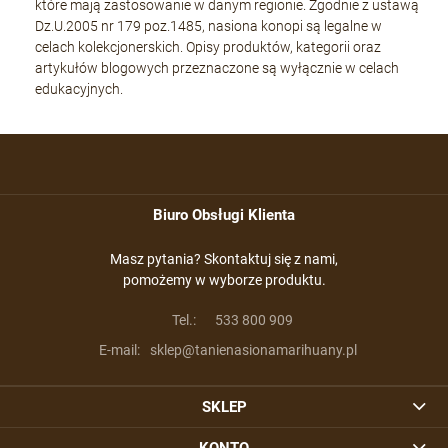
które mają zastosowanie w danym regionie. Zgodnie z ustawą
Dz.U.2005 nr 179 poz.1485, nasiona konopi są legalne w
celach kolekcjonerskich. Opisy produktów, kategorii oraz
artykułów blogowych przeznaczone są wyłącznie w celach
edukacyjnych.
Biuro Obsługi Klienta
Masz pytania? Skontaktuj się z nami,
pomożemy w wyborze produktu.
Tel.:
533 800 909
E-mail:
sklep@tanienasionamarihuany.pl
SKLEP
KONTO