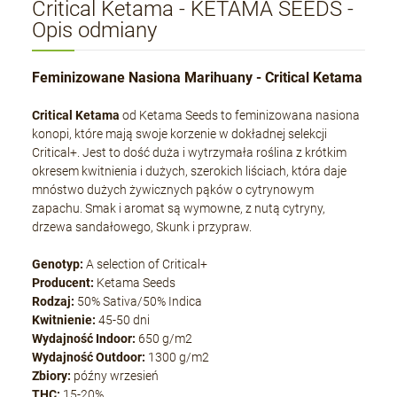
Critical Ketama - KETAMA SEEDS -
Opis odmiany
Feminizowane Nasiona Marihuany - Critical Ketama
Critical Ketama
od Ketama Seeds to feminizowana nasiona
konopi, które mają swoje korzenie w dokładnej selekcji
Critical+. Jest to dość duża i wytrzymała roślina z krótkim
okresem kwitnienia i dużych, szerokich liściach, która daje
mnóstwo dużych żywicznych pąków o cytrynowym
zapachu. Smak i aromat są wymowne, z nutą cytryny,
drzewa sandałowego, Skunk i przypraw.
Genotyp:
A selection of Critical+
Producent:
Ketama Seeds
Rodzaj:
50% Sativa/50% Indica
Kwitnienie:
45-50 dni
Wydajność Indoor:
650 g/m2
Wydajność Outdoor:
1300 g/m2
Zbiory:
późny wrzesień
THC:
15-20%