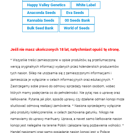
Happy Valley Genetics
White Label
Anaconda Seeds
Eva Seeds
Kannabia Seeds
00 Seeds Bank
Bulk Seed Bank
World of Seeds
Jeśli nie masz ukończonych 18 lat, natychmiast opuść tę stronę.
* Wszystkie treści zamieszczone w opisie produktów, są przetłumaczoną
wersją oryginalnych informacji wydanych przez holenderskich producentów
tych nasion. Sklep nie utożsamia się z zamieszczonymi informacjami i
zamieszcza je wyłącznie w celach informacyjnych oraz edukacyjnych.
*
Zastrzegamy sobie prawo do odmowy sprzedaży nasion osobom, wobec
których mamy podejrzenia co do pełnoletności. Nie pytaj nas o uprawę oraz
kiełkowanie. Pytania jak plon, sposób uprawy, czy działanie odmian konopi może
skutkować odmową realizacji zamówienia.
* Nasiona sprzedajemy wyłącznie
jako produkty kolekcjonerskie, w celach zachowania gatunku. Nikogo nie
namawiamy do uprawy marihuany. Uprawa, a nawet samo kiełkowanie nasion
konopi jest nielegalne na terenie Polski i zakazane karą pozbawienia wolności.
*
Handel nasionami oraz samo posiadanie nasion konopi jest w Polsce