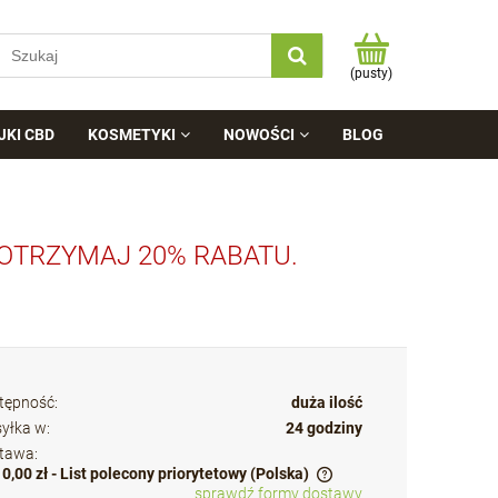
(pusty)
JKI CBD
KOSMETYKI
NOWOŚCI
BLOG
 OTRZYMAJ 20% RABATU.
tępność:
duża ilość
yłka w:
24 godziny
tawa:
10,00 zł
- List polecony priorytetowy
(Polska)
sprawdź formy dostawy