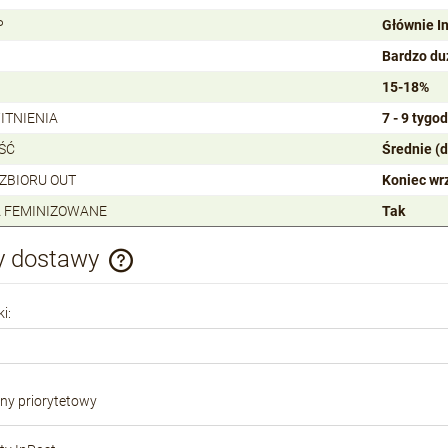
P
Głównie I
Bardzo du
15-18%
ITNIENIA
7 - 9 tygod
ŚĆ
Średnie (
 ZBIORU OUT
Koniec wr
 FEMINIZOWANE
Tak
y dostawy
Cena nie zawiera ewentualnych kosztów
i:
płatności
ony priorytetowy