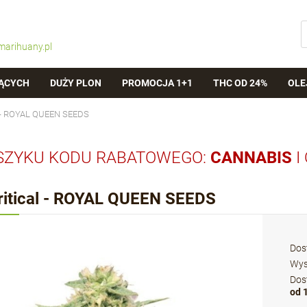
marihuany.pl
ĄCYCH
DUŻY PLON
PROMOCJA 1+1
THC OD 24%
OLE
l - ROYAL QUEEN SEEDS
SZYKU KODU RABATOWEGO:
CANNABIS
I
ritical - ROYAL QUEEN SEEDS
Dos
Wys
Dos
od 