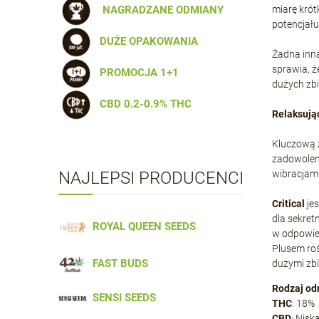
NAGRADZANE ODMIANY
miarę krót
potencjału
DUŻE OPAKOWANIA
Żadna inna
sprawia, ż
PROMOCJA 1+1
dużych zb
CBD 0.2-0.9% THC
Relaksują
Kluczową z
zadowolenie
NAJLEPSI PRODUCENCI
wibracjami
Critical
jes
dla sekret
ROYAL QUEEN SEEDS
w odpowied
Plusem roś
FAST BUDS
dużymi zbi
Rodzaj od
SENSI SEEDS
THC
: 18%
CBD
: Nisk