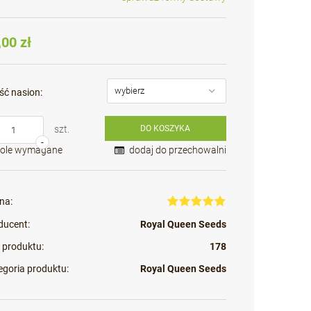
Cena nie zawiera ewentualnych kosztów
płatności
,00 zł
ść nasion:
szt.
DO KOSZYKA
-
Pole wymagane
dodaj do przechowalni
na:
ducent:
Royal Queen Seeds
 produktu:
178
egoria produktu:
Royal Queen Seeds