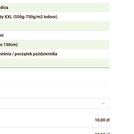
ndica
ży XXL (550g-750g/m2 Indoor)
ni
do 130cm)
ześnia / początek października
10,00 zł