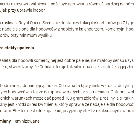
kiemu okresowi kwitnienia, może być uprawiana również bardziej na półno
, jak przy uprawie indoor.
 roślina z Royal Queen Seeds nie dostarczy takiej ilości zbiorów po 7 tygo
e nadaje się ona dla hodowców z napiętym kalendarzem. Komercyjni hod
iorów przy minimum wysiłku.
ce efekty upalenia
aletą dla hodowli komercyjnej jest dobre palenie; nie miałoby sensu uzy
m, stwierdzamy, że Critical oferuje tak silne upalenie, jak duże są jej zb
.
t odmianą z dominującą Indica. Odmiana ta łączy niski wzrost z dużymi 
nych hodowców a także do upraw w małych przestrzeniach. Outdoor, woli ci
nich warunkach może dać ponad 100 gram zbiorów z rośliny, ale i tak nie
liny jest krótki okres kwitnienia, który sprawia ze nadaje się dla hodo
orami. Efektem jest silne upalenie, przyjemny efekt z relaksującymi wibra
miany
: Feminizowane
a