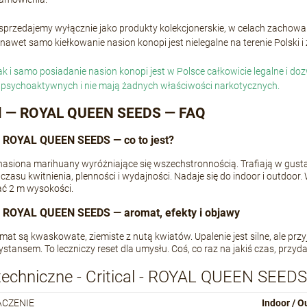
 sprzedajemy wyłącznie jako produkty kolekcjonerskie, w celach zacho
nawet samo kiełkowanie nasion konopi jest nielegalne na terenie Polski 
jak i samo posiadanie nasion konopi jest w Polsce całkowicie legalne i 
 psychoaktywnych i nie mają żadnych właściwości narkotycznych.
al — ROYAL QUEEN SEEDS — FAQ
 — ROYAL QUEEN SEEDS — co to jest?
o nasiona marihuany wyróżniające się wszechstronnością. Trafiają w g
czasu kwitnienia, plenności i wydajności. Nadaje się do indoor i outdoor
ać 2 m wysokości.
 — ROYAL QUEEN SEEDS — aromat, efekty i objawy
mat są kwaskowate, ziemiste z nutą kwiatów. Upalenie jest silne, ale pr
stansem. To leczniczy reset dla umysłu. Coś, co raz na jakiś czas, przy
techniczne - Critical - ROYAL QUEEN SEEDS
ACZENIE
Indoor / O