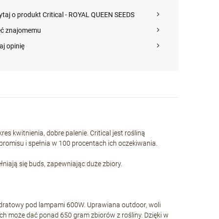
ytaj o produkt Critical - ROYAL QUEEN SEEDS
eć znajomemu
aj opinię
s kwitnienia, dobre palenie. Critical jest rośliną
romisu i spełnia w 100 procentach ich oczekiwania.
łniają się buds, zapewniając duże zbiory.
wadratowy pod lampami 600W. Uprawiana outdoor, woli
kach może dać ponad 650 gram zbiorów z rośliny. Dzięki w