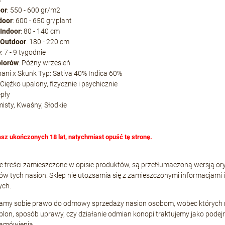
oor
: 550 - 600 gr/m2
door
: 600 - 650 gr/plant
Indoor
: 80 - 140 cm
 Outdoor
: 180 - 220 cm
e
: 7 - 9 tygodnie
biorów
: Późny wrzesień
hani x Skunk Typ: Sativa 40% Indica 60%
 Ciężko upalony, fizycznie i psychicznie
epły
emisty, Kwaśny, Słodkie
asz ukończonych 18 lat, natychmiast opuść tę stronę.
e treści zamieszczone w opisie produktów, są przetłumaczoną wersją or
w tych nasion. Sklep nie utożsamia się z zamieszczonymi informacjami 
ych.
gamy sobie prawo do odmowy sprzedaży nasion osobom, wobec których ma
 plon, sposób uprawy, czy działanie odmian konopi traktujemy jako po
 zamówienia.