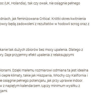
c (UK, Holandia), tak czy owak, nie osiągnie pełnego
dniach, jak feminizowana Critical. Krótki okres kwitnienia
owcy będą zadowoleni z rezultatów w hodowli scrog oraz z
skanie tak dużych zbiorów bez mocy upalenia. Dlatego z
iory. Daje przyjemny efekt upalenia z relaksującymi
plonami. Dzięki małemu rozmiarowi odmiana ta jest idealna
epłe klimaty, takie jak Hiszpania, Włochy czy Kalifornia i
 osiągnie pełnego potencjału, jak przy uprawie indoor.
wców z napiętym kalendarzem. Łączy minimum wysiłku z
cjami.