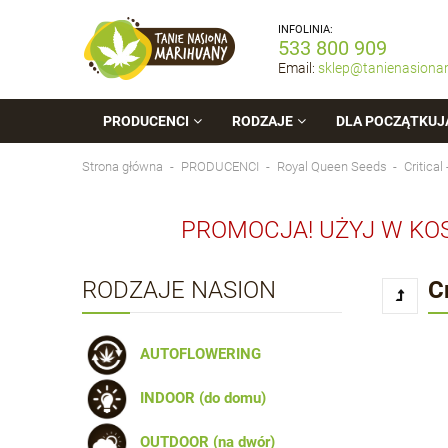
INFOLINIA:
533 800 909
Email:
sklep@tanienasiona
PRODUCENCI
RODZAJE
DLA POCZĄTKUJ
Strona główna
PRODUCENCI
Royal Queen Seeds
Critica
PROMOCJA! UŻYJ W KO
RODZAJE NASION
C
AUTOFLOWERING
INDOOR (do domu)
OUTDOOR (na dwór)