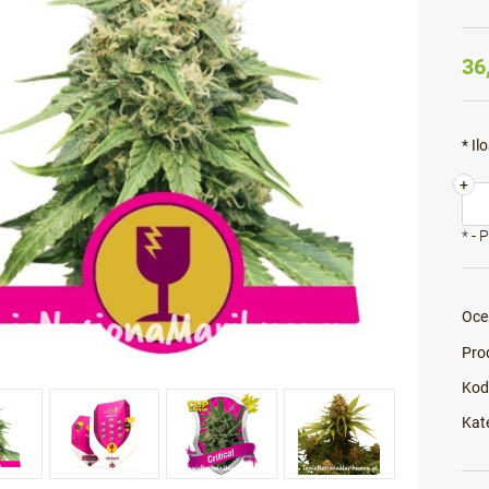
36
*
Ilo
+
*
- 
Oce
Pro
Kod
Kat