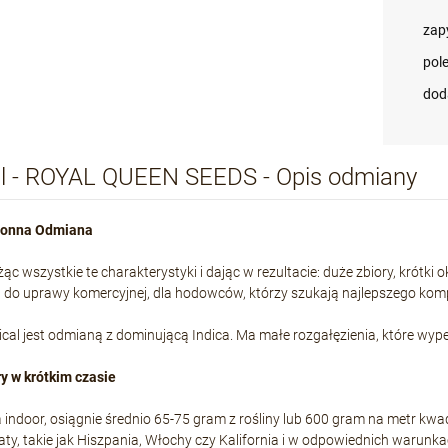
zap
pol
dod
cal - ROYAL QUEEN SEEDS - Opis odmiany
ronna Odmiana
wszystkie te charakterystyki i dając w rezultacie: duże zbiory, krótki okre
do uprawy komercyjnej, dla hodowców, którzy szukają najlepszego komp
ical jest odmianą z dominującą Indica. Ma małe rozgałęzienia, które wype
y w krótkim czasie
indoor, osiągnie średnio 65-75 gram z rośliny lub 600 gram na metr k
maty, takie jak Hiszpania, Włochy czy Kalifornia i w odpowiednich warun