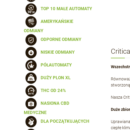
TOP 10 MAŁE AUTOMATY
AMERYKAŃSKIE
ODMIANY
ODPORNE ODMIANY
Criti
NISKIE ODMIANY
PÓŁAUTOMATY
Wszechst
DUŻY PLON XL
Równoważąc 
stworzoną 
THC OD 24%
Nasza Crit
NASIONA CBD
Duże zbior
MEDYCZNE
DLA POCZĄTKUJĄCYCH
Uprawiana 
ciepłe kli