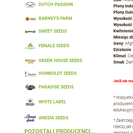
DUTCH PASSION
Plony Ind
Plony Out
BARNEY'S FARM
Wysokość 
Wysokość
SWEET SEEDS
Kwitnieni
Miesiąc z
Geny
: Afg
FEMALE SEEDS
Działanie
:
Klimat
: Ci
GREEN HOUSE SEEDS
Smak
: Zi
HUMBOLDT SEEDS
Jeśli nie m
PARADISE SEEDS
* Wszystki
WHITE LABEL
producentó
edukacyjn
ANESIA SEEDS
* Zastrze
rzeczy jak
POZOSTALI PRODUCENCI...
realizacji