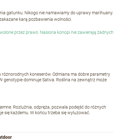
wania gatunku. Nikogo nie namawiamy do uprawy marihuany.
i zakazane karą pozbawienia wolności.
dozwolone przez prawo. Nasiona konopi nie zawierają żadnych
usta różnorodnych koneserów. Odmiana ma dobre parametry
. W genotypie dominuje Sativa. Roślina na zewnątrz może
zyjemne. Rozluźnia, odpręża, pozwala podejść do różnych
daje się każdemu. W końcu trzeba się wyluzować.
utdoor