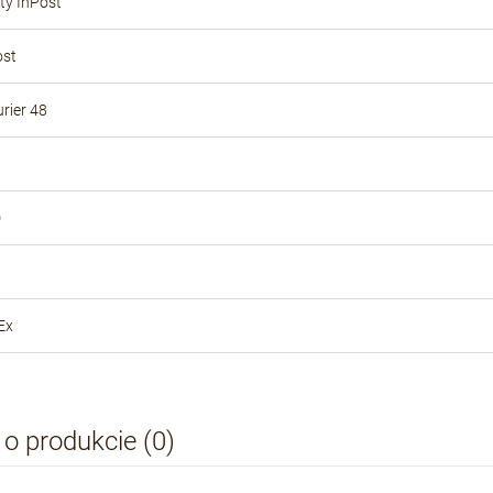
y InPost
ost
rier 48
D
Ex
 o produkcie (0)