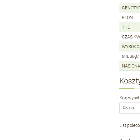
GENOTY
PLON
THC
CZAS KW
WYSOKO
MIESIĄC
NASIONA
Koszt
Kraj wysyłk
List polec