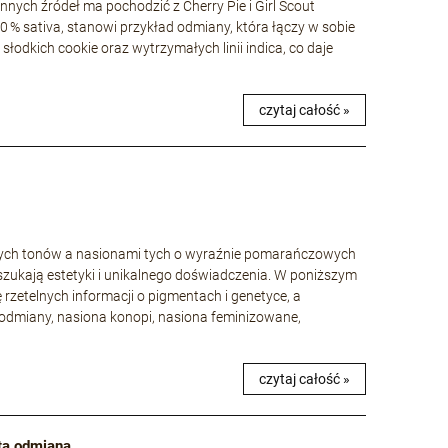
nnych źródeł ma pochodzić z Cherry Pie i Girl Scout
40 % sativa, stanowi przykład odmiany, która łączy w sobie
łodkich cookie oraz wytrzymałych linii indica, co daje
czytaj całość »
wych tonów a nasionami tych o wyraźnie pomarańczowych
szukają estetyki i unikalnego doświadczenia. W poniższym
ę rzetelnych informacji o pigmentach i genetyce, a
odmiany, nasiona konopi, nasiona feminizowane,
czytaj całość »
 tą odmianą