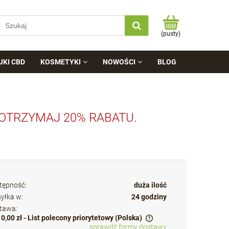
(pusty)
JKI CBD
KOSMETYKI
NOWOŚCI
BLOG
 OTRZYMAJ 20% RABATU.
tępność:
duża ilość
yłka w:
24 godziny
tawa:
10,00 zł
- List polecony priorytetowy
(Polska)
sprawdź formy dostawy