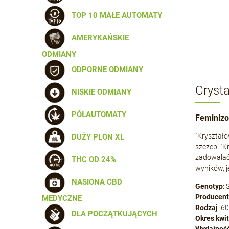
TOP 10 MAŁE AUTOMATY
AMERYKAŃSKIE
ODMIANY
ODPORNE ODMIANY
Crysta
NISKIE ODMIANY
PÓŁAUTOMATY
Feminizo
"Kryształo
DUŻY PLON XL
szczep. "K
zadowalać 
THC OD 24%
wyników, je
NASIONA CBD
Genotyp
:
Producent
MEDYCZNE
Rodzaj
: 6
DLA POCZĄTKUJĄCYCH
Okres
kwi