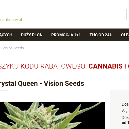
marihuany.pl
ĄCYCH
DUŻY PLON
PROMOCJA 1+1
THC OD 24%
OLE
 - Vision Seeds
SZYKU KODU RABATOWEGO:
CANNABIS
I
rystal Queen - Vision Seeds
Dos
Wys
Dos
od 