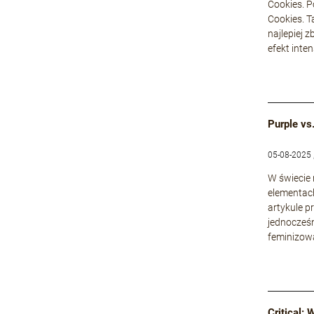
Cookies. P
Cookies. T
najlepiej 
efekt inte
Purple vs
05-08-2025 
W świecie
elementach
artykule p
jednocześn
feminizowa
Critical: