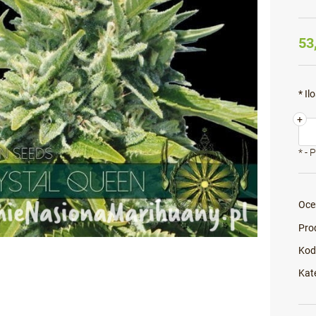
53
*
Ilo
+
*
- 
Oce
Pro
Kod
Kat