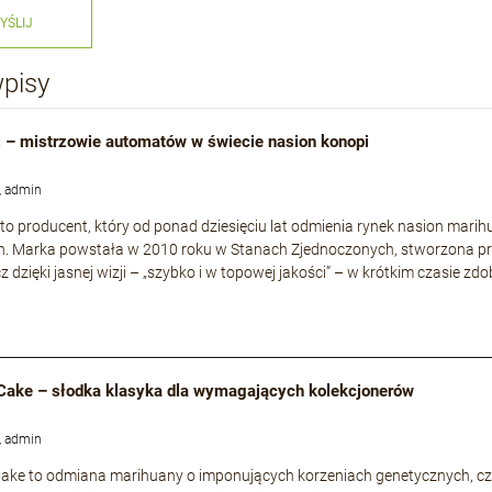
YŚLIJ
wpisy
 – mistrzowie automatów w świecie nasion konopi
, admin
to producent, który od ponad dziesięciu lat odmienia rynek nasion mari
h. Marka powstała w 2010 roku w Stanach Zjednoczonych, stworzona p
cz dzięki jasnej wizji – „szybko i w topowej jakości” – w krótkim czasie
Cake – słodka klasyka dla wymagających kolekcjonerów
, admin
ke to odmiana marihuany o imponujących korzeniach genetycznych, częs