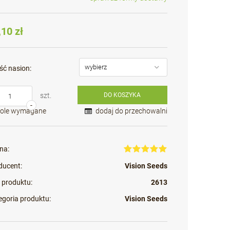
Cena nie zawiera ewentualnych kosztów
płatności
,10 zł
ść nasion:
szt.
DO KOSZYKA
-
Pole wymagane
dodaj do przechowalni
na:
ducent:
Vision Seeds
 produktu:
2613
egoria produktu:
Vision Seeds