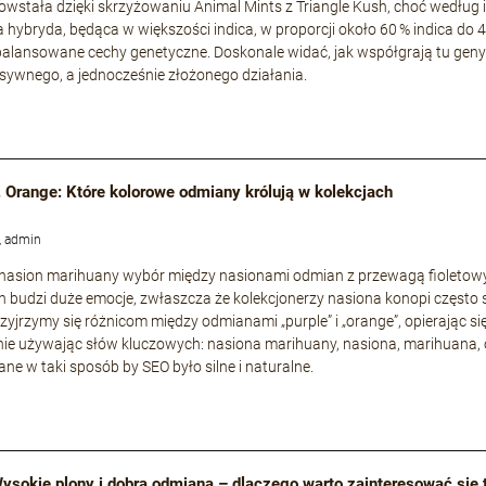
owstała dzięki skrzyżowaniu Animal Mints z Triangle Kush, choć według i
a hybryda, będąca w większości indica, w proporcji około 60 % indica do 
zbalansowane cechy genetyczne. Doskonale widać, jak współgrają tu geny s
nsywnego, a jednocześnie złożonego działania.
. Orange: Które kolorowe odmiany królują w kolekcjach
, admin
 nasion marihuany wybór między nasionami odmian z przewagą fioleto
 budzi duże emocje, zwłaszcza że kolekcjonerzy nasiona konopi często 
rzyjrzymy się różnicom między odmianami „purple” i „orange”, opierając si
ie używając słów kluczowych: nasiona marihuany, nasiona, marihuana, 
ne w taki sposób by SEO było silne i naturalne.
 Wysokie plony i dobra odmiana – dlaczego warto zainteresować się