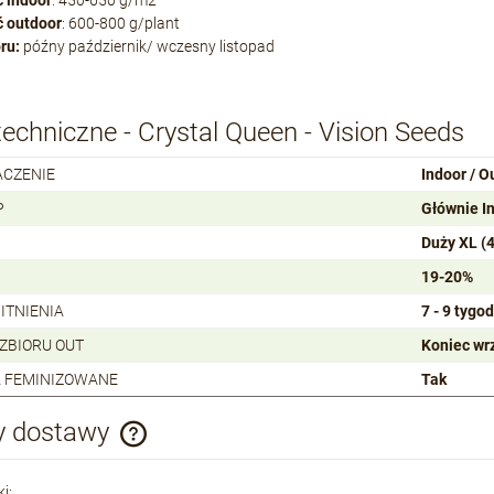
ć
indoor
: 450-650 g/m2
 outdoor
: 600-800 g/plant
ru:
późny październik/ wczesny listopad
echniczne - Crystal Queen - Vision Seeds
ACZENIE
Indoor / O
P
Głównie I
Duży XL (
19-20%
ITNIENIA
7 - 9 tygod
 ZBIORU OUT
Koniec wr
 FEMINIZOWANE
Tak
y dostawy
Cena nie zawiera ewentualnych kosztów
i: