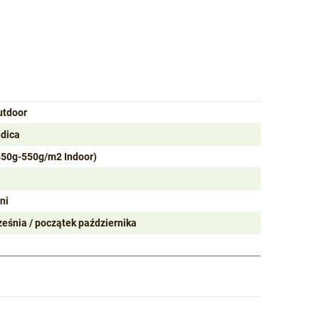
utdoor
ndica
450g-550g/m2 Indoor)
ni
ześnia / początek października