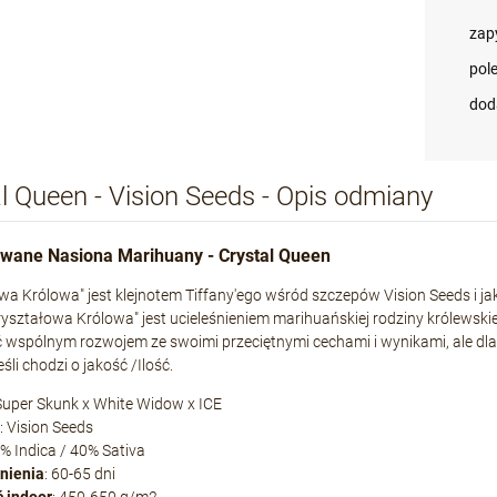
zap
pol
dod
l Queen - Vision Seeds - Opis odmiany
wane Nasiona Marihuany - Crystal Queen
wa Królowa" jest klejnotem Tiffany'ego wśród szczepów Vision Seeds i j
ryształowa Królowa" jest ucieleśnieniem marihuańskiej rodziny królewskie
wspólnym rozwojem ze swoimi przeciętnymi cechami i wynikami, ale dla 
śli chodzi o jakość /Ilość.
 Super Skunk x White Widow x ICE
: Vision Seeds
0% Indica / 40% Sativa
tnienia
: 60-65 dni