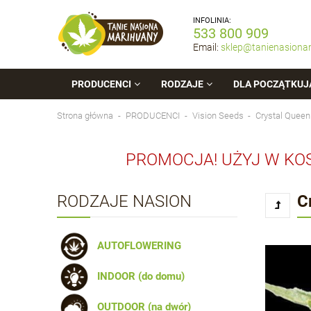
INFOLINIA:
533 800 909
Email:
sklep@tanienasiona
PRODUCENCI
RODZAJE
DLA POCZĄTKUJ
Strona główna
PRODUCENCI
Vision Seeds
Crystal Queen
PROMOCJA! UŻYJ W KO
RODZAJE NASION
C
AUTOFLOWERING
INDOOR (do domu)
OUTDOOR (na dwór)