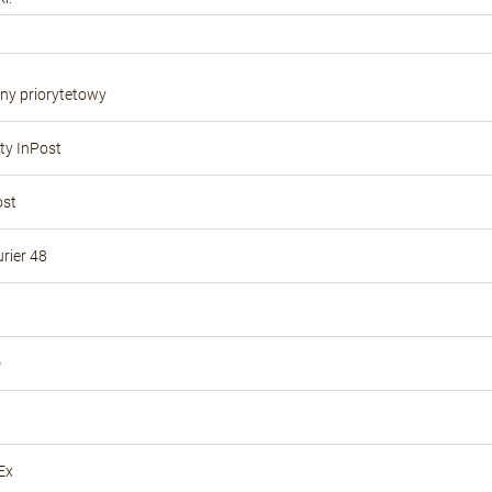
płatności
ony priorytetowy
y InPost
ost
rier 48
D
Ex