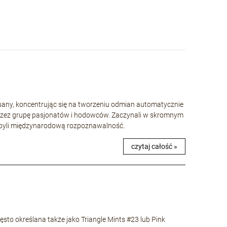
huany, koncentrując się na tworzeniu odmian automatycznie
rzez grupę pasjonatów i hodowców. Zaczynali w skromnym
 zdobyli międzynarodową rozpoznawalność.
czytaj całość »
to określana także jako Triangle Mints #23 lub Pink