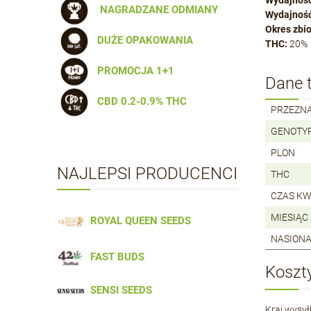
Wydajnoś
NAGRADZANE ODMIANY
Wydajność
Okres zbio
DUŻE OPAKOWANIA
THC:
20%
PROMOCJA 1+1
Dane t
CBD 0.2-0.9% THC
PRZEZN
GENOTY
PLON
NAJLEPSI PRODUCENCI
THC
CZAS KW
MIESIĄC
ROYAL QUEEN SEEDS
NASIONA
FAST BUDS
Koszt
SENSI SEEDS
Kraj wysyłk