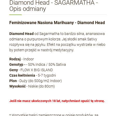
Diamond Head - SAGARMATHA -
Opis odmiany
Feminizowane Nasiona Marihuany - Diamond Head
Diamond Head
od Sagarmatha to bardzo silna, ananasowa
odmiana o purpurowym kolorze. Jej słodki smak Sativy
rozpływa się na języku. Efekt na początku wystrzela w niebo
by potem przejść w nastrój medytacyjny.
Rodzaj
- Indoor
Genotyp
-
- 50% Indica / 50% Sativa
Geny
- FLOW X BIG ISLAND
Czas kwitnienia
- 5-7 tygodni
Plon
- Duży (do 500g/m2 Indoor)
Wysokość
- Niskie (do 80cm)
Jeśli nie masz ukończonych 18 lat, natychmiast opuść tę stronę.
* Wszystkie treści zamieszczone w opisie produktów, są