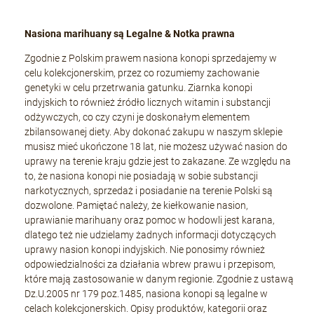
Nasiona marihuany są Legalne & Notka prawna
Zgodnie z Polskim prawem nasiona konopi sprzedajemy w
celu kolekcjonerskim, przez co rozumiemy zachowanie
genetyki w celu przetrwania gatunku. Ziarnka konopi
indyjskich to również źródło licznych witamin i substancji
odżywczych, co czy czyni je doskonałym elementem
zbilansowanej diety. Aby dokonać zakupu w naszym sklepie
musisz mieć ukończone 18 lat, nie możesz używać nasion do
uprawy na terenie kraju gdzie jest to zakazane. Ze względu na
to, że nasiona konopi nie posiadają w sobie substancji
narkotycznych, sprzedaż i posiadanie na terenie Polski są
dozwolone. Pamiętać należy, że kiełkowanie nasion,
uprawianie marihuany oraz pomoc w hodowli jest karana,
dlatego też nie udzielamy żadnych informacji dotyczących
uprawy nasion konopi indyjskich. Nie ponosimy również
odpowiedzialności za działania wbrew prawu i przepisom,
które mają zastosowanie w danym regionie. Zgodnie z ustawą
Dz.U.2005 nr 179 poz.1485, nasiona konopi są legalne w
celach kolekcjonerskich. Opisy produktów, kategorii oraz