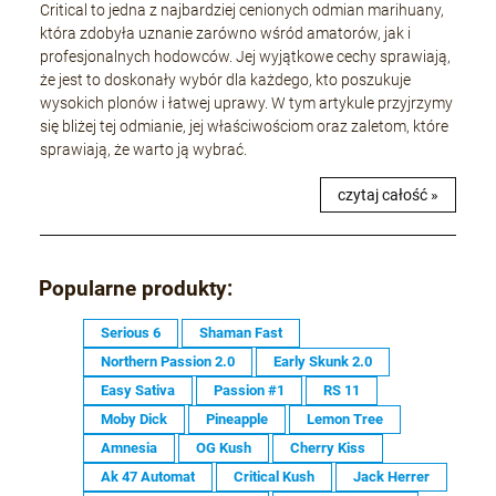
Critical to jedna z najbardziej cenionych odmian marihuany,
która zdobyła uznanie zarówno wśród amatorów, jak i
profesjonalnych hodowców. Jej wyjątkowe cechy sprawiają,
że jest to doskonały wybór dla każdego, kto poszukuje
wysokich plonów i łatwej uprawy. W tym artykule przyjrzymy
się bliżej tej odmianie, jej właściwościom oraz zaletom, które
sprawiają, że warto ją wybrać.
czytaj całość »
Popularne produkty:
Serious 6
Shaman Fast
Northern Passion 2.0
Early Skunk 2.0
Easy Sativa
Passion #1
RS 11
Moby Dick
Pineapple
Lemon Tree
Amnesia
OG Kush
Cherry Kiss
Ak 47 Automat
Critical Kush
Jack Herrer