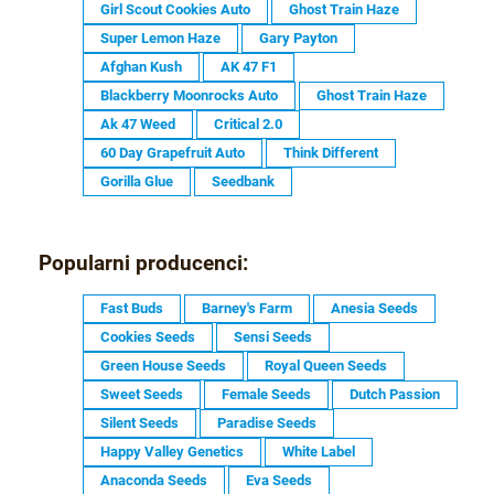
Girl Scout Cookies Auto
Ghost Train Haze
Super Lemon Haze
Gary Payton
Afghan Kush
AK 47 F1
Blackberry Moonrocks Auto
Ghost Train Haze
Ak 47 Weed
Critical 2.0
60 Day Grapefruit Auto
Think Different
Gorilla Glue
Seedbank
Popularni producenci:
Fast Buds
Barney's Farm
Anesia Seeds
Cookies Seeds
Sensi Seeds
Green House Seeds
Royal Queen Seeds
Sweet Seeds
Female Seeds
Dutch Passion
Silent Seeds
Paradise Seeds
Happy Valley Genetics
White Label
Anaconda Seeds
Eva Seeds