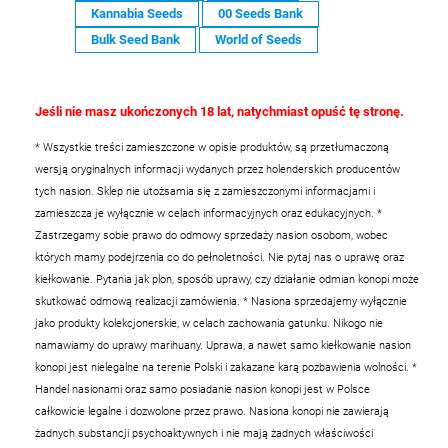
Kannabia Seeds
00 Seeds Bank
Bulk Seed Bank
World of Seeds
Jeśli nie masz ukończonych 18 lat, natychmiast opuść tę stronę.
* Wszystkie treści zamieszczone w opisie produktów, są przetłumaczoną
wersją oryginalnych informacji wydanych przez holenderskich producentów
tych nasion. Sklep nie utożsamia się z zamieszczonymi informacjami i
zamieszcza je wyłącznie w celach informacyjnych oraz edukacyjnych.
*
Zastrzegamy sobie prawo do odmowy sprzedaży nasion osobom, wobec
których mamy podejrzenia co do pełnoletności. Nie pytaj nas o uprawę oraz
kiełkowanie. Pytania jak plon, sposób uprawy, czy działanie odmian konopi może
skutkować odmową realizacji zamówienia.
* Nasiona sprzedajemy wyłącznie
jako produkty kolekcjonerskie, w celach zachowania gatunku. Nikogo nie
namawiamy do uprawy marihuany. Uprawa, a nawet samo kiełkowanie nasion
konopi jest nielegalne na terenie Polski i zakazane karą pozbawienia wolności.
*
Handel nasionami oraz samo posiadanie nasion konopi jest w Polsce
całkowicie legalne i dozwolone przez prawo. Nasiona konopi nie zawierają
żadnych substancji psychoaktywnych i nie mają żadnych właściwości