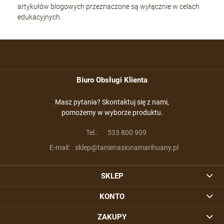
artykułów blogowych przeznaczone są wyłącznie w celach
edukacyjnych.
Biuro Obsługi Klienta
Masz pytania? Skontaktuj się z nami,
pomożemy w wyborze produktu.
Tel.:
533 800 909
E-mail:
sklep@tanienasionamarihuany.pl
SKLEP
KONTO
ZAKUPY