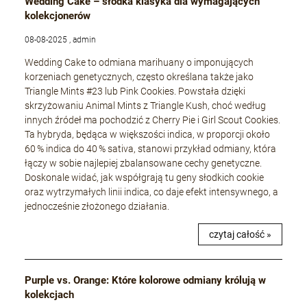
Wedding Cake – słodka klasyka dla wymagających
kolekcjonerów
08-08-2025 , admin
Wedding Cake to odmiana marihuany o imponujących
korzeniach genetycznych, często określana także jako
Triangle Mints #23 lub Pink Cookies. Powstała dzięki
skrzyżowaniu Animal Mints z Triangle Kush, choć według
innych źródeł ma pochodzić z Cherry Pie i Girl Scout Cookies.
Ta hybryda, będąca w większości indica, w proporcji około
60 % indica do 40 % sativa, stanowi przykład odmiany, która
łączy w sobie najlepiej zbalansowane cechy genetyczne.
Doskonale widać, jak współgrają tu geny słodkich cookie
oraz wytrzymałych linii indica, co daje efekt intensywnego, a
jednocześnie złożonego działania.
czytaj całość »
Purple vs. Orange: Które kolorowe odmiany królują w
kolekcjach