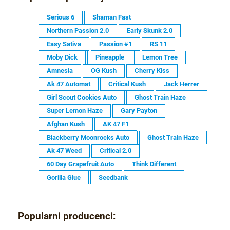
Serious 6
Shaman Fast
Northern Passion 2.0
Early Skunk 2.0
Easy Sativa
Passion #1
RS 11
Moby Dick
Pineapple
Lemon Tree
Amnesia
OG Kush
Cherry Kiss
Ak 47 Automat
Critical Kush
Jack Herrer
Girl Scout Cookies Auto
Ghost Train Haze
Super Lemon Haze
Gary Payton
Afghan Kush
AK 47 F1
Blackberry Moonrocks Auto
Ghost Train Haze
Ak 47 Weed
Critical 2.0
60 Day Grapefruit Auto
Think Different
Gorilla Glue
Seedbank
Popularni producenci: