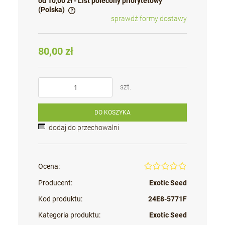
od 10,00 zł
- List polecony priorytetowy
(Polska)
sprawdź formy dostawy
Cena nie zawiera ewentualnych kosztów płatności
80,00 zł
szt.
DO KOSZYKA
dodaj do przechowalni
Ocena:
Producent:
Exotic Seed
Kod produktu:
24E8-5771F
Kategoria produktu:
Exotic Seed