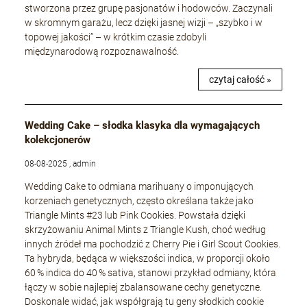
stworzona przez grupę pasjonatów i hodowców. Zaczynali
w skromnym garażu, lecz dzięki jasnej wizji – „szybko i w
topowej jakości” – w krótkim czasie zdobyli
międzynarodową rozpoznawalność.
czytaj całość »
Wedding Cake – słodka klasyka dla wymagających
kolekcjonerów
08-08-2025 , admin
Wedding Cake to odmiana marihuany o imponujących
korzeniach genetycznych, często określana także jako
Triangle Mints #23 lub Pink Cookies. Powstała dzięki
skrzyżowaniu Animal Mints z Triangle Kush, choć według
innych źródeł ma pochodzić z Cherry Pie i Girl Scout Cookies.
Ta hybryda, będąca w większości indica, w proporcji około
60 % indica do 40 % sativa, stanowi przykład odmiany, która
łączy w sobie najlepiej zbalansowane cechy genetyczne.
Doskonale widać, jak współgrają tu geny słodkich cookie