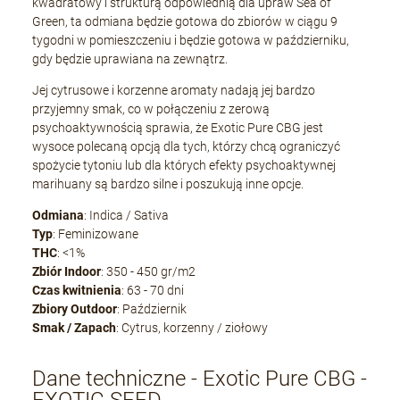
kwadratowy i strukturą odpowiednią dla upraw Sea of
Green, ta odmiana będzie gotowa do zbiorów w ciągu 9
tygodni w pomieszczeniu i będzie gotowa w październiku,
gdy będzie uprawiana na zewnątrz.
Jej cytrusowe i korzenne aromaty nadają jej bardzo
przyjemny smak, co w połączeniu z zerową
psychoaktywnością sprawia, że Exotic Pure CBG jest
wysoce polecaną opcją dla tych, którzy chcą ograniczyć
spożycie tytoniu lub dla których efekty psychoaktywnej
marihuany są bardzo silne i poszukują inne opcje.
Odmiana
: Indica / Sativa
Typ
: Feminizowane
THC
: <1%
Zbiór Indoor
: 350 - 450 gr/m2
Czas kwitnienia
: 63 - 70 dni
Zbiory Outdoor
: Październik
Smak / Zapach
: Cytrus, korzenny / ziołowy
Dane techniczne - Exotic Pure CBG -