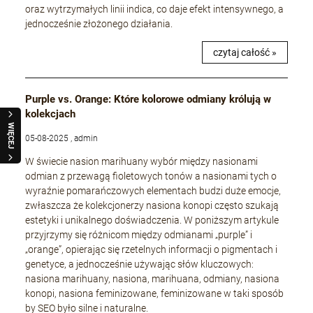
oraz wytrzymałych linii indica, co daje efekt intensywnego, a
jednocześnie złożonego działania.
czytaj całość »
Purple vs. Orange: Które kolorowe odmiany królują w
kolekcjach
WIĘCEJ
05-08-2025 , admin
W świecie nasion marihuany wybór między nasionami
odmian z przewagą fioletowych tonów a nasionami tych o
wyraźnie pomarańczowych elementach budzi duże emocje,
zwłaszcza że kolekcjonerzy nasiona konopi często szukają
estetyki i unikalnego doświadczenia. W poniższym artykule
przyjrzymy się różnicom między odmianami „purple” i
„orange”, opierając się rzetelnych informacji o pigmentach i
genetyce, a jednocześnie używając słów kluczowych:
nasiona marihuany, nasiona, marihuana, odmiany, nasiona
konopi, nasiona feminizowane, feminizowane w taki sposób
by SEO było silne i naturalne.