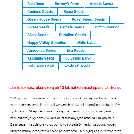
Fast Buds
Barney's Farm
Anesia Seeds
Cookies Seeds
Sensi Seeds
Green House Seeds
Royal Queen Seeds
Sweet Seeds
Female Seeds
Dutch Passion
Silent Seeds
Paradise Seeds
Happy Valley Genetics
White Label
Anaconda Seeds
Eva Seeds
Kannabia Seeds
00 Seeds Bank
Bulk Seed Bank
World of Seeds
Jeśli nie masz ukończonych 18 lat, natychmiast opuść tę stronę.
* Wszystkie treści zamieszczone w opisie produktów, są przetłumaczoną
wersją oryginalnych informacji wydanych przez holenderskich producentów
tych nasion. Sklep nie utożsamia się z zamieszczonymi informacjami i
zamieszcza je wyłącznie w celach informacyjnych oraz edukacyjnych.
*
Zastrzegamy sobie prawo do odmowy sprzedaży nasion osobom, wobec
których mamy podejrzenia co do pełnoletności. Nie pytaj nas o uprawę oraz