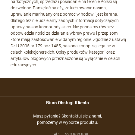
narkotycznych, sprzedaż i posiadanie na terenie Polski są
dozwolone. Pamiętać należy, że kiełkowanie nasion,
uprawianie marihuany oraz pomoc w hodowli jest karana,
dlatego też nie udzielamy żadnych informacji dotyczących
uprawy nasion konopi indyjskich. Nie ponosimy również
odpowiedzialności za działania wbrew prawu i przepisom,
które mają zastosowanie w danym regionie. Zgodnie z ustawą
Dz.U.2005 nr 179 poz.1485, nasiona konopi są legalne w
celach kolekcjonerskich. Opisy produktów, kategorii oraz
artykułów blogowych przeznaczone są wyłącznie w celach
edukacyjnych.
Biuro Obsługi Klienta
Masz pytania? Skontaktuj się z nami,
pomożemy w wyborze produktu.
Tel.:
533 800 909