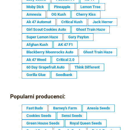
Moby Dick
Pineapple
Lemon Tree
Amnesia
OG Kush
Cherry Kiss
Ak 47 Automat
Critical Kush
Jack Herrer
Girl Scout Cookies Auto
Ghost Train Haze
Super Lemon Haze
Gary Payton
Afghan Kush
AK 47 F1
Blackberry Moonrocks Auto
Ghost Train Haze
Ak 47 Weed
Critical 2.0
60 Day Grapefruit Auto
Think Different
Gorilla Glue
Seedbank
Popularni producenci:
Fast Buds
Barney's Farm
Anesia Seeds
Cookies Seeds
Sensi Seeds
Green House Seeds
Royal Queen Seeds