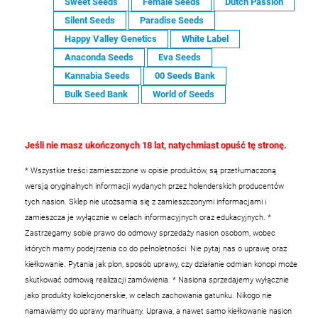
Sweet Seeds
Female Seeds
Dutch Passion
Silent Seeds
Paradise Seeds
Happy Valley Genetics
White Label
Anaconda Seeds
Eva Seeds
Kannabia Seeds
00 Seeds Bank
Bulk Seed Bank
World of Seeds
Jeśli nie masz ukończonych 18 lat, natychmiast opuść tę stronę.
* Wszystkie treści zamieszczone w opisie produktów, są przetłumaczoną
wersją oryginalnych informacji wydanych przez holenderskich producentów
tych nasion. Sklep nie utożsamia się z zamieszczonymi informacjami i
zamieszcza je wyłącznie w celach informacyjnych oraz edukacyjnych.
*
Zastrzegamy sobie prawo do odmowy sprzedaży nasion osobom, wobec
których mamy podejrzenia co do pełnoletności. Nie pytaj nas o uprawę oraz
kiełkowanie. Pytania jak plon, sposób uprawy, czy działanie odmian konopi może
skutkować odmową realizacji zamówienia.
* Nasiona sprzedajemy wyłącznie
jako produkty kolekcjonerskie, w celach zachowania gatunku. Nikogo nie
namawiamy do uprawy marihuany. Uprawa, a nawet samo kiełkowanie nasion