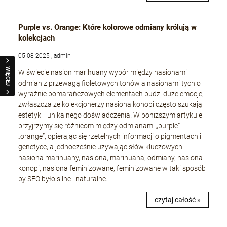
Purple vs. Orange: Które kolorowe odmiany królują w
kolekcjach
05-08-2025 , admin
WIĘCEJ
W świecie nasion marihuany wybór między nasionami
odmian z przewagą fioletowych tonów a nasionami tych o
wyraźnie pomarańczowych elementach budzi duże emocje,
zwłaszcza że kolekcjonerzy nasiona konopi często szukają
estetyki i unikalnego doświadczenia. W poniższym artykule
przyjrzymy się różnicom między odmianami „purple” i
„orange”, opierając się rzetelnych informacji o pigmentach i
genetyce, a jednocześnie używając słów kluczowych:
nasiona marihuany, nasiona, marihuana, odmiany, nasiona
konopi, nasiona feminizowane, feminizowane w taki sposób
by SEO było silne i naturalne.
czytaj całość »