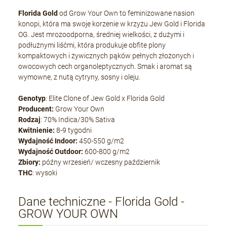
Florida Gold
od Grow Your Own to feminizowane nasion
konopi, która ma swoje korzenie w krzyżu Jew Gold i Florida
OG. Jest mrozoodporna, średniej wielkości, z dużymi i
podłużnymi liśćmi, która produkuje obfite plony
kompaktowych i żywicznych pąków pełnych złożonych i
owocowych cech organoleptycznych. Smak i aromat są
wymowne, z nutą cytryny, sosny i oleju.
Genotyp
: Elite Clone of Jew Gold x Florida Gold
Producent:
Grow Your Own
Rodzaj
: 70% Indica/30% Sativa
Kwitnienie:
8-9 tygodni
Wydajność Indoor:
450-550 g/m2
Wydajność Outdoor:
600-800 g/m2
Zbiory:
późny wrzesień/ wczesny październik
THC
: wysoki
Dane techniczne - Florida Gold -
GROW YOUR OWN