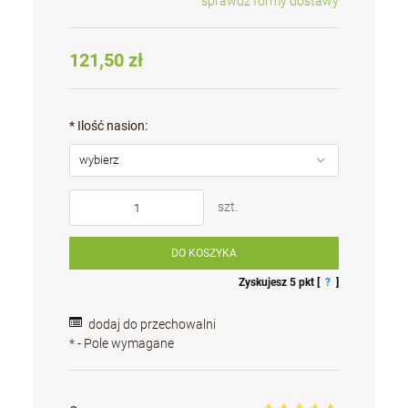
sprawdź formy dostawy
Cena nie zawiera ewentualnych kosztów płatności
121,50 zł
*
Ilość nasion:
szt.
DO KOSZYKA
Zyskujesz
5
pkt [
?
]
dodaj do przechowalni
*
- Pole wymagane