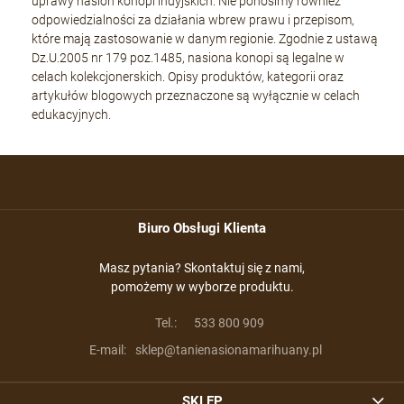
uprawy nasion konopi indyjskich. Nie ponosimy również
odpowiedzialności za działania wbrew prawu i przepisom,
które mają zastosowanie w danym regionie. Zgodnie z ustawą
Dz.U.2005 nr 179 poz.1485, nasiona konopi są legalne w
celach kolekcjonerskich. Opisy produktów, kategorii oraz
artykułów blogowych przeznaczone są wyłącznie w celach
edukacyjnych.
Biuro Obsługi Klienta
Masz pytania? Skontaktuj się z nami,
pomożemy w wyborze produktu.
Tel.:
533 800 909
E-mail:
sklep@tanienasionamarihuany.pl
SKLEP