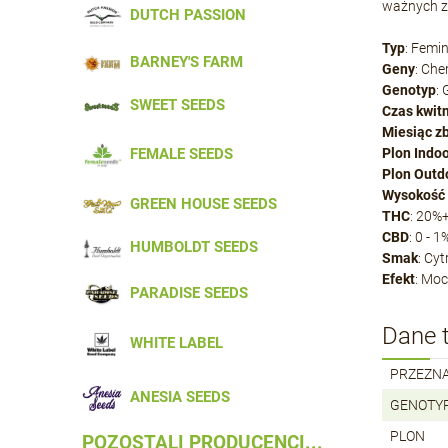
ważnych z
DUTCH PASSION
Typ
: Femi
BARNEY'S FARM
Geny
: Che
Genotyp
:
SWEET SEEDS
Czas kwit
Miesiąc z
FEMALE SEEDS
Plon Indo
Plon Outd
Wysokość
GREEN HOUSE SEEDS
THC
: 20%
CBD
: 0 - 1
HUMBOLDT SEEDS
Smak
: Cyt
Efekt
: Moc
PARADISE SEEDS
Dane 
WHITE LABEL
PRZEZN
ANESIA SEEDS
GENOTY
PLON
POZOSTALI PRODUCENCI...