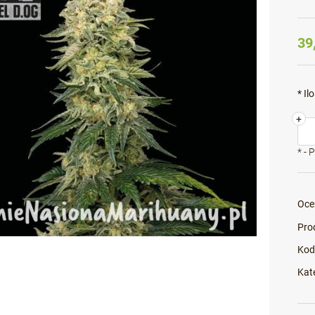
39
*
Ilo
+
*
- 
Oce
Pro
Kod
Kat