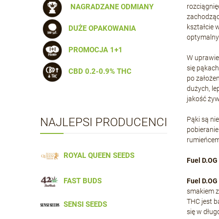
NAGRADZANE ODMIANY
rozciągnię
zachodzący
kształcie 
DUŻE OPAKOWANIA
optymalny
PROMOCJA 1+1
W uprawie 
się pąkach
CBD 0.2-0.9% THC
po założen
dużych, le
jakość żyw
NAJLEPSI PRODUCENCI
Pąki są ni
pobieranie
rumieńcem 
ROYAL QUEEN SEEDS
Fuel D.OG 
FAST BUDS
Fuel D.OG
smakiem z 
THC jest b
SENSI SEEDS
się w dług