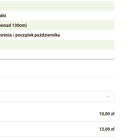
odni
ponad 130cm)
ześnia / początek października
10,00 zł
12,00 zł