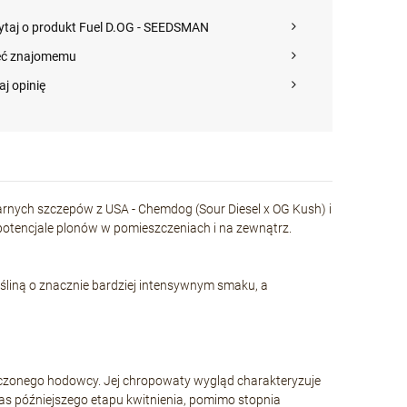
ytaj o produkt Fuel D.OG - SEEDSMAN
eć znajomemu
aj opinię
nych szczepów z USA - Chemdog (Sour Diesel x OG Kush) i
 potencjale plonów w pomieszczeniach i na zewnątrz.
śliną o znacznie bardziej intensywnym smaku, a
dczonego hodowcy. Jej chropowaty wygląd charakteryzuje
czas późniejszego etapu kwitnienia, pomimo stopnia