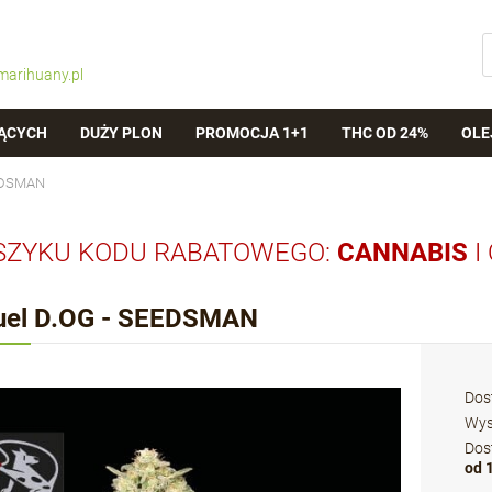
marihuany.pl
ĄCYCH
DUŻY PLON
PROMOCJA 1+1
THC OD 24%
OLE
EEDSMAN
SZYKU KODU RABATOWEGO:
CANNABIS
I
uel D.OG - SEEDSMAN
Dos
Wys
Dos
od 