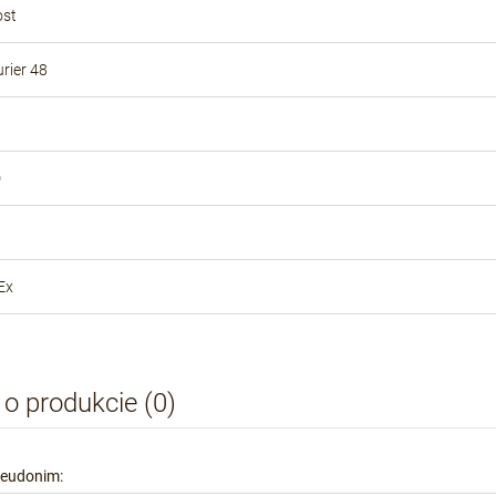
ost
rier 48
D
Ex
 o produkcie (0)
seudonim: