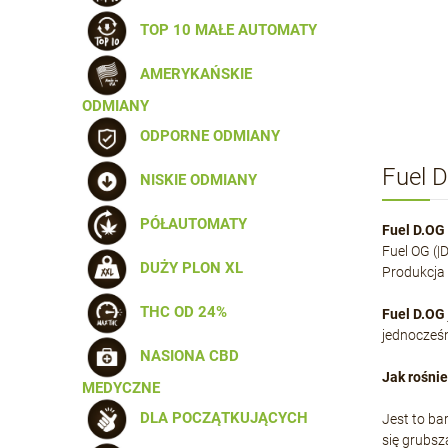
TOP 10 MAŁE AUTOMATY
AMERYKAŃSKIE
ODMIANY
ODPORNE ODMIANY
Fuel 
NISKIE ODMIANY
PÓŁAUTOMATY
Fuel D.OG
Fuel OG (|
DUŻY PLON XL
Produkcja 
THC OD 24%
Fuel D.OG
jednocześn
NASIONA CBD
Jak rośnie
MEDYCZNE
DLA POCZĄTKUJĄCYCH
Jest to ba
się grubsz