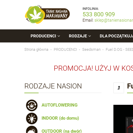
INFOLINIA:
533 800 909
Email:
sklep@tanienasiona
PRODUCENCI
RODZAJE
DLA POCZĄTKUJ
Strona główna
PRODUCENCI
Seedsman
Fuel D.OG - S
PROMOCJA! UŻYJ W KO
RODZAJE NASION
F
AUTOFLOWERING
INDOOR (do domu)
OUTDOOR (na dwór)