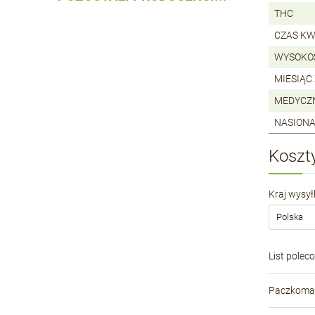
THC
CZAS KW
WYSOKO
MIESIĄC
MEDYCZ
NASIONA
Koszt
Kraj wysyłk
List polec
Paczkomat