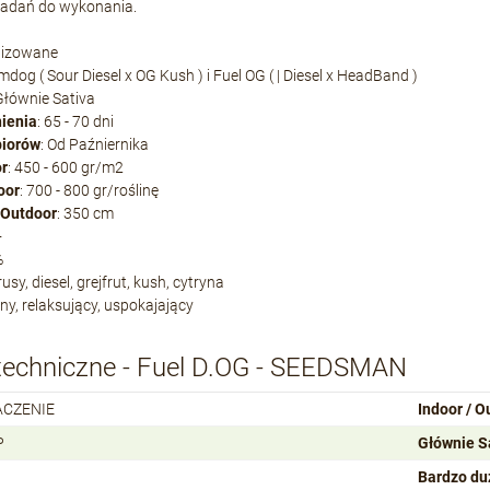
adań do wykonania.
nizowane
mdog ( Sour Diesel x OG Kush ) i Fuel OG ( | Diesel x HeadBand )
 Głównie Sativa
nienia
: 65 - 70 dni
biorów
: Od Paźniernika
or
: 450 - 600 gr/m2
oor
: 700 - 800 gr/roślinę
 Outdoor
: 350 cm
+
%
rusy, diesel, grejfrut, kush, cytryna
ny, relaksujący, uspokajający
techniczne - Fuel D.OG - SEEDSMAN
ACZENIE
Indoor / O
P
Głównie S
Bardzo du