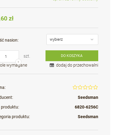
Cena nie zawiera ewentualnych kosztów
płatności
,60 zł
ść nasion:
szt.
DO KOSZYKA
-
Pole wymagane
dodaj do przechowalni
na:
ducent:
Seedsman
 produktu:
6820-6256C
egoria produktu:
Seedsman