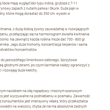
liście mają wygląd liści typu indica, grubsze z 7-11
trynowy zapach z nutami paliwa i Skunk. Duże pąki w
liny, które mogą dorastać do 350 cm. wysoki w
nienia, z dużą ilością żywicy zauważalnej w rozwijających
eniu, przełączając się na harmonogram światła kwitnienia
oziomo. Na zewnątrz każda roślina może dać 700 - 800 gr.
iernika. Jego duże trichomy, koncentracja terpenów i sama
ekstraktów/koncentratów.
ną do jasnożółtego/limonkowo-zielonego. Szczytowe
 są głodnymi żerami, po czym karmienie należy ograniczyć z
rozwijają duże kielichy.
onym naciskiem na olej napędowy i mocnym sosnowym
, co jest wyczuwalne na podniebieniu w posmaku. Zawartość
 konsumentów jest intensywny relaks, który przekształca
dpowiedni na wieczory, chyba że nie ma absolutnie żadnych