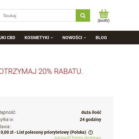
(pusty)
JKI CBD
KOSMETYKI
NOWOŚCI
BLOG
 OTRZYMAJ 20% RABATU.
tępność:
duża ilość
yłka w:
24 godziny
tawa:
10,00 zł
- List polecony priorytetowy
(Polska)
sprawdź formy dostawy