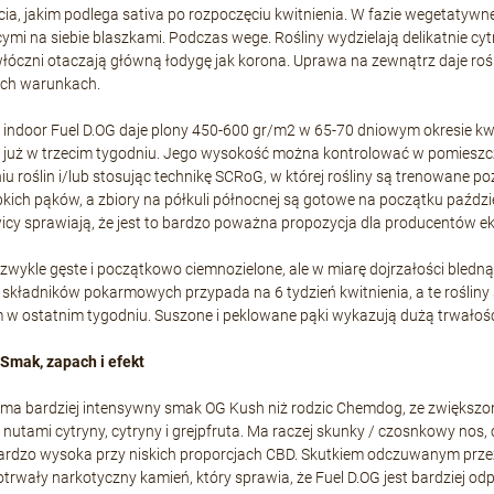
cia, jakim podlega sativa po rozpoczęciu kwitnienia. W fazie wegetatywnej 
mi na siebie blaszkami. Podczas wege. Rośliny wydzielają delikatnie cy
włóczni otaczają główną łodygę jak korona. Uprawa na zewnątrz daje roś
ch warunkach.
indoor Fuel D.OG daje plony 450-600 gr/m2 w 65-70 dniowym okresie kwit
 już w trzecim tygodniu. Jego wysokość można kontrolować w pomieszcz
iu roślin i/lub stosując technikę SCRoG, w której rośliny są trenowane p
pkich pąków, a zbiory na półkuli północnej są gotowe na początku paźdz
icy sprawiają, że jest to bardzo poważna propozycja dla producentów 
ezwykle gęste i początkowo ciemnozielone, ale w miarę dojrzałości bled
 składników pokarmowych przypada na 6 tydzień kwitnienia, a te rośliny
w ostatnim tygodniu. Suszone i peklowane pąki wykazują dużą trwałość i 
Smak, zapach i efekt
ma bardziej intensywny smak OG Kush niż rodzic Chemdog, ze zwiększ
nutami cytryny, cytryny i grejpfruta. Ma raczej skunky / czosnkowy nos
ardzo wysoka przy niskich proporcjach CBD. Skutkiem odczuwanym przez
otrwały narkotyczny kamień, który sprawia, że Fuel D.OG jest bardziej o