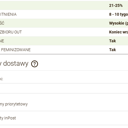
21-25%
ITNIENIA
8 - 10 tyg
ŚĆ
Wysokie (
 ZBIORU OUT
Koniec wr
NE
Tak
 FEMINIZOWANE
Tak
y dostawy
Cena nie zawiera ewentualnych kosztów
i:
płatności
ony priorytetowy
y InPost