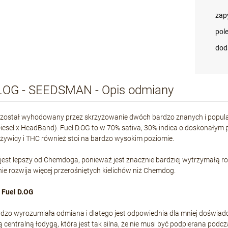
zap
pol
dod
D.OG - SEEDSMAN - Opis odmiany
został wyhodowany przez skrzyżowanie dwóch bardzo znanych i popular
Diesel x HeadBand). Fuel D.OG to w 70% sativa, 30% indica o doskonałym
żywicy i THC również stoi na bardzo wysokim poziomie.
jest lepszy od Chemdoga, ponieważ jest znacznie bardziej wytrzymałą ro
ie rozwija więcej przerośniętych kielichów niż Chemdog.
 Fuel D.OG
rdzo wyrozumiała odmiana i dlatego jest odpowiednia dla mniej doświa
ą centralną łodygą, która jest tak silna, że nie musi być podpierana pod