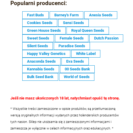
Popularni producenci:
Fast Buds
Barney's Farm
Anesia Seeds
Cookies Seeds
Sensi Seeds
Green House Seeds
Royal Queen Seeds
Sweet Seeds
Female Seeds
Dutch Passion
Silent Seeds
Paradise Seeds
Happy Valley Genetics
White Label
Anaconda Seeds
Eva Seeds
Kannabia Seeds
00 Seeds Bank
Bulk Seed Bank
World of Seeds
Jeśli nie masz ukończonych 18 lat, natychmiast opuść tę stronę.
* Wszystkie treści zamieszczone w opisie produktów, są przetłumaczoną
wersją oryginalnych informacji wydanych przez holenderskich producentów
tych nasion. Sklep nie utożsamia się z zamieszczonymi informacjami i
zamieszcza je wyłącznie w celach informacyjnych oraz edukacyjnych.
*