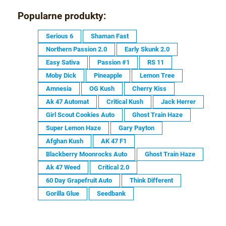
Popularne produkty:
Serious 6
Shaman Fast
Northern Passion 2.0
Early Skunk 2.0
Easy Sativa
Passion #1
RS 11
Moby Dick
Pineapple
Lemon Tree
Amnesia
OG Kush
Cherry Kiss
Ak 47 Automat
Critical Kush
Jack Herrer
Girl Scout Cookies Auto
Ghost Train Haze
Super Lemon Haze
Gary Payton
Afghan Kush
AK 47 F1
Blackberry Moonrocks Auto
Ghost Train Haze
Ak 47 Weed
Critical 2.0
60 Day Grapefruit Auto
Think Different
Gorilla Glue
Seedbank