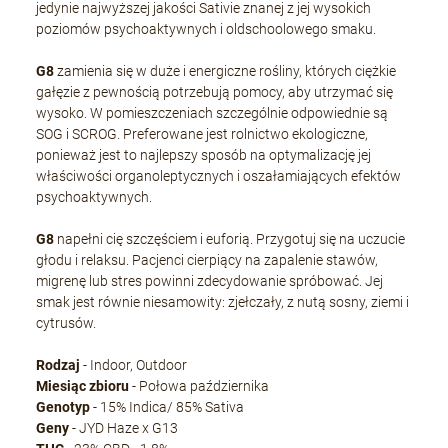
jedynie najwyższej jakości Sativie znanej z jej wysokich
poziomów psychoaktywnych i oldschoolowego smaku.
G8
zamienia się w duże i energiczne rośliny, których ciężkie
gałęzie z pewnością potrzebują pomocy, aby utrzymać się
wysoko. W pomieszczeniach szczególnie odpowiednie są
SOG i SCROG. Preferowane jest rolnictwo ekologiczne,
ponieważ jest to najlepszy sposób na optymalizację jej
właściwości organoleptycznych i oszałamiających efektów
psychoaktywnych.
G8
napełni cię szczęściem i euforią. Przygotuj się na uczucie
głodu i relaksu. Pacjenci cierpiący na zapalenie stawów,
migrenę lub stres powinni zdecydowanie spróbować. Jej
smak jest równie niesamowity: zjełczały, z nutą sosny, ziemi i
cytrusów.
Rodzaj
- Indoor, Outdoor
Miesiąc zbioru
- Połowa października
Genotyp
- 15% Indica/ 85% Sativa
Geny
- JYD Haze x G13