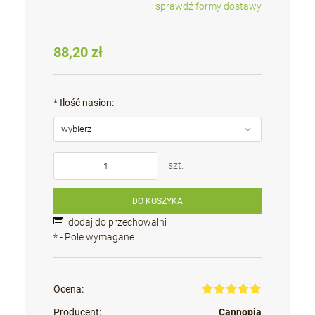
sprawdź formy dostawy
Cena nie zawiera ewentualnych kosztów płatności
88,20 zł
*
Ilość nasion:
szt.
DO KOSZYKA
dodaj do przechowalni
*
- Pole wymagane
Ocena:
Producent:
Cannopia