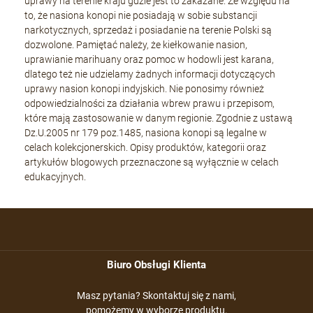
uprawy na terenie kraju gdzie jest to zakazane. Ze względu na
to, że nasiona konopi nie posiadają w sobie substancji
narkotycznych, sprzedaż i posiadanie na terenie Polski są
dozwolone. Pamiętać należy, że kiełkowanie nasion,
uprawianie marihuany oraz pomoc w hodowli jest karana,
dlatego też nie udzielamy żadnych informacji dotyczących
uprawy nasion konopi indyjskich. Nie ponosimy również
odpowiedzialności za działania wbrew prawu i przepisom,
które mają zastosowanie w danym regionie. Zgodnie z ustawą
Dz.U.2005 nr 179 poz.1485, nasiona konopi są legalne w
celach kolekcjonerskich. Opisy produktów, kategorii oraz
artykułów blogowych przeznaczone są wyłącznie w celach
edukacyjnych.
Biuro Obsługi Klienta
Masz pytania? Skontaktuj się z nami,
pomożemy w wyborze produktu.