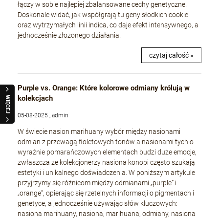
łączy w sobie najlepiej zbalansowane cechy genetyczne.
Doskonale widać, jak współgrają tu geny słodkich cookie
oraz wytrzymałych linii indica, co daje efekt intensywnego, a
jednocześnie złożonego działania.
czytaj całość »
Purple vs. Orange: Które kolorowe odmiany królują w
kolekcjach
WIĘCEJ
05-08-2025 , admin
W świecie nasion marihuany wybór między nasionami
odmian z przewagą fioletowych tonów a nasionami tych o
wyraźnie pomarańczowych elementach budzi duże emocje,
zwłaszcza że kolekcjonerzy nasiona konopi często szukają
estetyki i unikalnego doświadczenia. W poniższym artykule
przyjrzymy się różnicom między odmianami „purple” i
„orange”, opierając się rzetelnych informacji o pigmentach i
genetyce, a jednocześnie używając słów kluczowych:
nasiona marihuany, nasiona, marihuana, odmiany, nasiona