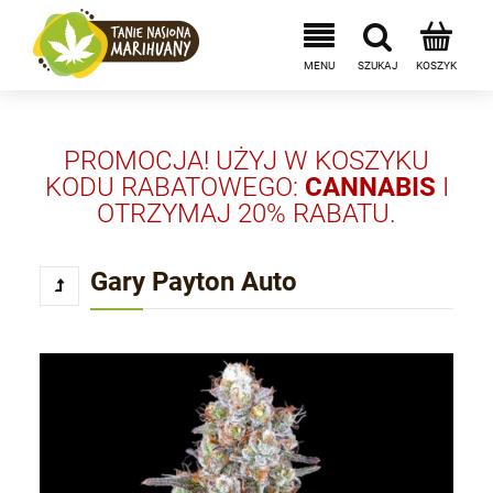
PROMOCJA! UŻYJ W KOSZYKU
KODU RABATOWEGO:
CANNABIS
I
OTRZYMAJ 20% RABATU.
Gary Payton Auto