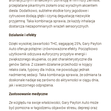
aromatycznym i smakowym. Dominują w nim nuty ziemiste,
przeplatane pikantnymi ziołami oraz wyraźnym akcentem
diesla. Dodatkowo, subtelne słodkie tony jagodowe i
cytrusowe dodają głębi i czynią degustację niezwykle
przyjemną. Taka kombinacja sprawia, że każdy inhalacja
dostarcza niezapomnianych wrażeń sensorycznych.
Działanie i efekty
Dzięki wysokiej zawartości THC, sięgającej 25%, Gary Payton
Auto oferuje potężne i zrównoważone efekty. Początkowo
użytkownik odczuwa euforyczny przypływ energii i
zwiększonego skupienia, co jest charakterystyczne dla
genów Sativa. Z czasem działanie przechodzi w kojący
relaks ciała, typowy dla Indica, nie powodując jednak
nadmiernej sedacji. Taka kombinacja sprawia, że odmiana ta
doskonale nadaje się zarówno do aktywności w ciągu dnia,
jak i wieczornego odprężenia.
Zastosowanie medyczne
Ze względu na swoje właściwości, Gary Payton Auto może
być pomocna w łagodzeniu objawów stresu, depresji oraz