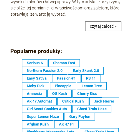
wysokich plonów i łatwej uprawy. W tym artykule przyjrzymy
się bliżej tej odmianie, jej właściwościom oraz zaletom, które
sprawiają, że warto ją wybrać.
czytaj całość »
Popularne produkty:
Serious 6
Shaman Fast
Northern Passion 2.0
Early Skunk 2.0
Easy Sativa
Passion #1
RS 11
Moby Dick
Pineapple
Lemon Tree
Amnesia
OG Kush
Cherry Kiss
Ak 47 Automat
Critical Kush
Jack Herrer
Girl Scout Cookies Auto
Ghost Train Haze
Super Lemon Haze
Gary Payton
Afghan Kush
AK 47 F1
Blackberry Moonrocks Auto
Ghost Train Haze