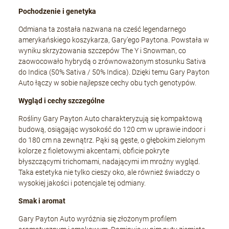
Pochodzenie i genetyka
Odmiana ta została nazwana na cześć legendarnego
amerykańskiego koszykarza, Gary'ego Paytona. Powstała w
wyniku skrzyżowania szczepów The Y i Snowman, co
zaowocowało hybrydą o zrównoważonym stosunku Sativa
do Indica (50% Sativa / 50% Indica). Dzięki temu Gary Payton
Auto łączy w sobie najlepsze cechy obu tych genotypów.
Wygląd i cechy szczególne
Rośliny Gary Payton Auto charakteryzują się kompaktową
budową, osiągając wysokość do 120 cm w uprawie indoor i
do 180 cm na zewnątrz. Pąki są gęste, o głębokim zielonym
kolorze z fioletowymi akcentami, obficie pokryte
błyszczącymi trichomami, nadającymi im mroźny wygląd.
Taka estetyka nie tylko cieszy oko, ale również świadczy o
wysokiej jakości i potencjale tej odmiany.
Smak i aromat
Gary Payton Auto wyróżnia się złożonym profilem