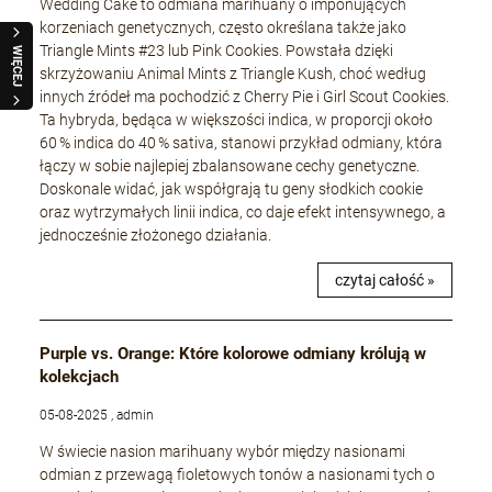
Wedding Cake to odmiana marihuany o imponujących
korzeniach genetycznych, często określana także jako
Triangle Mints #23 lub Pink Cookies. Powstała dzięki
WIĘCEJ
skrzyżowaniu Animal Mints z Triangle Kush, choć według
innych źródeł ma pochodzić z Cherry Pie i Girl Scout Cookies.
Ta hybryda, będąca w większości indica, w proporcji około
60 % indica do 40 % sativa, stanowi przykład odmiany, która
łączy w sobie najlepiej zbalansowane cechy genetyczne.
Doskonale widać, jak współgrają tu geny słodkich cookie
oraz wytrzymałych linii indica, co daje efekt intensywnego, a
jednocześnie złożonego działania.
czytaj całość »
Purple vs. Orange: Które kolorowe odmiany królują w
kolekcjach
05-08-2025 , admin
W świecie nasion marihuany wybór między nasionami
odmian z przewagą fioletowych tonów a nasionami tych o