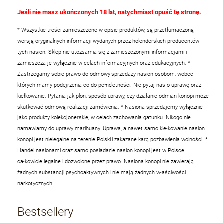
Jeśli nie masz ukończonych 18 lat, natychmiast opuść tę stronę.
* Wszystkie treści zamieszczone w opisie produktów, są przetłumaczoną
wersją oryginalnych informacji wydanych przez holenderskich producentów
tych nasion. Sklep nie utożsamia się z zamieszczonymi informacjami i
zamieszcza je wyłącznie w celach informacyjnych oraz edukacyjnych.
*
Zastrzegamy sobie prawo do odmowy sprzedaży nasion osobom, wobec
których mamy podejrzenia co do pełnoletności. Nie pytaj nas o uprawę oraz
kiełkowanie. Pytania jak plon, sposób uprawy, czy działanie odmian konopi może
skutkować odmową realizacji zamówienia.
* Nasiona sprzedajemy wyłącznie
jako produkty kolekcjonerskie, w celach zachowania gatunku. Nikogo nie
namawiamy do uprawy marihuany. Uprawa, a nawet samo kiełkowanie nasion
konopi jest nielegalne na terenie Polski i zakazane karą pozbawienia wolności.
*
Handel nasionami oraz samo posiadanie nasion konopi jest w Polsce
całkowicie legalne i dozwolone przez prawo. Nasiona konopi nie zawierają
żadnych substancji psychoaktywnych i nie mają żadnych właściwości
narkotycznych.
Bestsellery