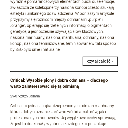
wyraźnie pomarańczowych elementach budzi duże emocje,
zwłaszcza że kolekcjonerzy nasiona konopi często szukają
estetyki i unikalnego doświadczenia. W poniższym artykule
przyjrzymy się różnicom między odmianami „purple” i
„orange”, opierając się rzetelnych informacji o pigmentach i
genetyce, a jednocześnie używając słów kluczowych:
nasiona marihuany, nasiona, marihuana, odmiany, nasiona
konopi, nasiona feminizowane, feminizowane w taki sposób
by SEO było silne i naturalne.
czytaj całość »
Critical: Wysokie plony i dobra odmiana – dlaczego
warto zainteresować się tą odmianą
29-07-2025 , admin
Critical to jedna z najbardziej cenionych odmian marihuany,
która zdobyła uznanie zarówno wśród amatorów, jak i
profesjonalnych hodowców. Jej wyjątkowe cechy sprawiają,
że jest to doskonały wybór dla każdego, kto poszukuje