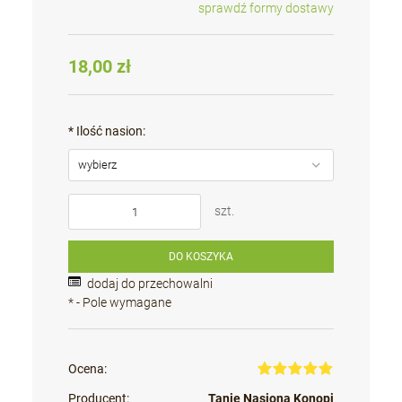
sprawdź formy dostawy
Cena nie zawiera ewentualnych kosztów płatności
18,00 zł
*
Ilość nasion:
szt.
DO KOSZYKA
dodaj do przechowalni
*
- Pole wymagane
Ocena:
Producent:
Tanie Nasiona Konopi