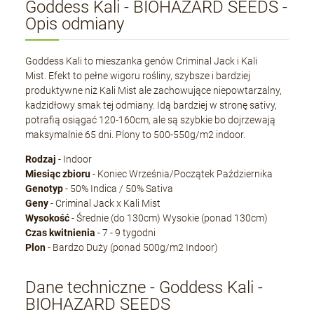
Goddess Kali - BIOHAZARD SEEDS -
Opis odmiany
Goddess Kali to mieszanka genów Criminal Jack i Kali
Mist. Efekt to pełne wigoru rośliny, szybsze i bardziej
produktywne niż Kali Mist ale zachowujące niepowtarzalny,
kadzidłowy smak tej odmiany. Idą bardziej w stronę sativy,
potrafią osiągać 120-160cm, ale są szybkie bo dojrzewają
maksymalnie 65 dni. Plony to 500-550g/m2 indoor.
Rodzaj
- Indoor
Miesiąc zbioru
- Koniec Września/Początek Października
Genotyp
- 50% Indica / 50% Sativa
Geny
- Criminal Jack x Kali Mist
Wysokość
- Średnie (do 130cm) Wysokie (ponad 130cm)
Czas kwitnienia
- 7 - 9 tygodni
Plon
- Bardzo Duży (ponad 500g/m2 Indoor)
Dane techniczne - Goddess Kali -
BIOHAZARD SEEDS