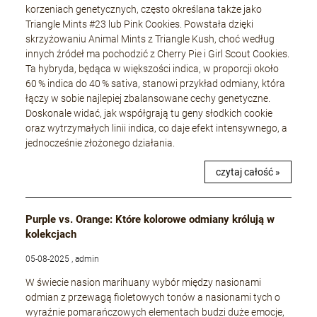
korzeniach genetycznych, często określana także jako
Triangle Mints #23 lub Pink Cookies. Powstała dzięki
skrzyżowaniu Animal Mints z Triangle Kush, choć według
innych źródeł ma pochodzić z Cherry Pie i Girl Scout Cookies.
Ta hybryda, będąca w większości indica, w proporcji około
60 % indica do 40 % sativa, stanowi przykład odmiany, która
łączy w sobie najlepiej zbalansowane cechy genetyczne.
Doskonale widać, jak współgrają tu geny słodkich cookie
oraz wytrzymałych linii indica, co daje efekt intensywnego, a
jednocześnie złożonego działania.
czytaj całość »
Purple vs. Orange: Które kolorowe odmiany królują w
kolekcjach
05-08-2025 , admin
W świecie nasion marihuany wybór między nasionami
odmian z przewagą fioletowych tonów a nasionami tych o
wyraźnie pomarańczowych elementach budzi duże emocje,