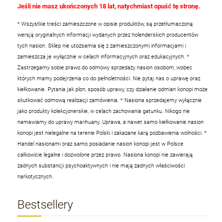
Jeśli nie masz ukończonych 18 lat, natychmiast opuść tę stronę.
* Wszystkie treści zamieszczone w opisie produktów, są przetłumaczoną
wersją oryginalnych informacji wydanych przez holenderskich producentów
tych nasion. Sklep nie utożsamia się z zamieszczonymi informacjami i
zamieszcza je wyłącznie w celach informacyjnych oraz edukacyjnych.
*
Zastrzegamy sobie prawo do odmowy sprzedaży nasion osobom, wobec
których mamy podejrzenia co do pełnoletności. Nie pytaj nas o uprawę oraz
kiełkowanie. Pytania jak plon, sposób uprawy, czy działanie odmian konopi może
skutkować odmową realizacji zamówienia.
* Nasiona sprzedajemy wyłącznie
jako produkty kolekcjonerskie, w celach zachowania gatunku. Nikogo nie
namawiamy do uprawy marihuany. Uprawa, a nawet samo kiełkowanie nasion
konopi jest nielegalne na terenie Polski i zakazane karą pozbawienia wolności.
*
Handel nasionami oraz samo posiadanie nasion konopi jest w Polsce
całkowicie legalne i dozwolone przez prawo. Nasiona konopi nie zawierają
żadnych substancji psychoaktywnych i nie mają żadnych właściwości
narkotycznych.
Bestsellery