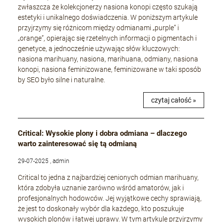
zwłaszcza że kolekcjonerzy nasiona konopi często szukają
estetyki i unikalnego doświadczenia. W poniższym artykule
przyjrzymy się różnicom między odmianami „purple” i
„orange”, opierając się rzetelnych informacji o pigmentach i
genetyce, a jednocześnie używając słów kluczowych:
nasiona marihuany, nasiona, marihuana, odmiany, nasiona
konopi, nasiona feminizowane, feminizowane w taki sposób
by SEO było silne i naturalne.
czytaj całość »
Critical: Wysokie plony i dobra odmiana – dlaczego
warto zainteresować się tą odmianą
29-07-2025 , admin
Critical to jedna z najbardziej cenionych odmian marihuany,
która zdobyła uznanie zarówno wśród amatorów, jak i
profesjonalnych hodowców. Jej wyjątkowe cechy sprawiają,
że jest to doskonały wybór dla każdego, kto poszukuje
wysokich plonów i łatwej uprawy. W tym artykule przyjrzymy