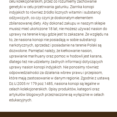
celu kolekcjonerskim, przez co rozumiemy zachowanie
genetyki w celu przetrwania gatunku. Ziarnka konopi
indyjskich to również źródło licznych witamin i substancji
odżywczych, co czy czyni je doskonałym elementem
zbilansowanej diety. Aby dokonać zakupu w naszym sklepie
musisz mieć ukończone 18 lat, nie możesz używać nasion do
uprawy na terenie kraju gdzie jest to zakazane. Ze względu na
to, że nasiona konopi nie posiadają w sobie substancji
narkotycznych, sprzedaż i posiadanie na terenie Polski są
dozwolone. Pamiętać należy, że kiełkowanie nasion,
uprawianie marihuany oraz pomoc w hodowli jest karana,
dlatego też nie udzielamy żadnych informacji dotyczących
uprawy nasion konopi indyjskich. Nie ponosimy również
odpowiedzialności za działania wbrew prawu i przepisom,
które mają zastosowanie w danym regionie. Zgodnie z ustawą
Dz.U.2005 nr 179 poz.1485, nasiona konopi są legalne w
celach kolekcjonerskich. Opisy produktów, kategorii oraz
artykułów blogowych przeznaczone są wyłącznie w celach
edukacyjnych.