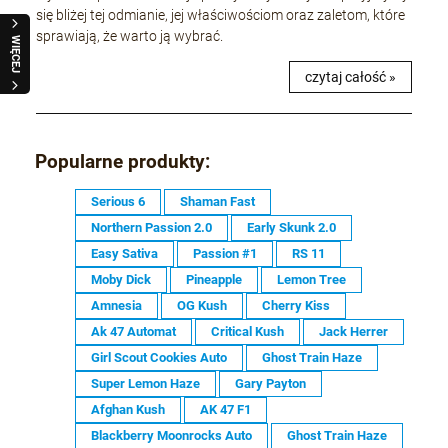
się bliżej tej odmianie, jej właściwościom oraz zaletom, które
sprawiają, że warto ją wybrać.
WIĘCEJ
czytaj całość »
Popularne produkty:
Serious 6
Shaman Fast
Northern Passion 2.0
Early Skunk 2.0
Easy Sativa
Passion #1
RS 11
Moby Dick
Pineapple
Lemon Tree
Amnesia
OG Kush
Cherry Kiss
Ak 47 Automat
Critical Kush
Jack Herrer
Girl Scout Cookies Auto
Ghost Train Haze
Super Lemon Haze
Gary Payton
Afghan Kush
AK 47 F1
Blackberry Moonrocks Auto
Ghost Train Haze