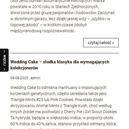
tworzeniu odmian automatycznie kwitnących. Marka
powstała w 2010 roku w Stanach Zjednoczonych,
stworzona przez grupę pasjonatów i hodowców. Zaczynali
w skromnym garażu, lecz dzięki jasnej wizji – „szybko i w
topowej jakości” – w krótkim czasie zdobyli
międzynarodową rozpoznawalność.
czytaj całość »
WIĘCEJ
Wedding Cake – słodka klasyka dla wymagających
kolekcjonerów
08-08-2025 , admin
Wedding Cake to odmiana marihuany o imponujących
korzeniach genetycznych, często określana także jako
Triangle Mints #23 lub Pink Cookies. Powstała dzięki
skrzyżowaniu Animal Mints z Triangle Kush, choć według
innych źródeł ma pochodzić z Cherry Pie i Girl Scout Cookies.
Ta hybryda, będąca w większości indica, w proporcji około
60 % indica do 40 % sativa, stanowi przykład odmiany, która