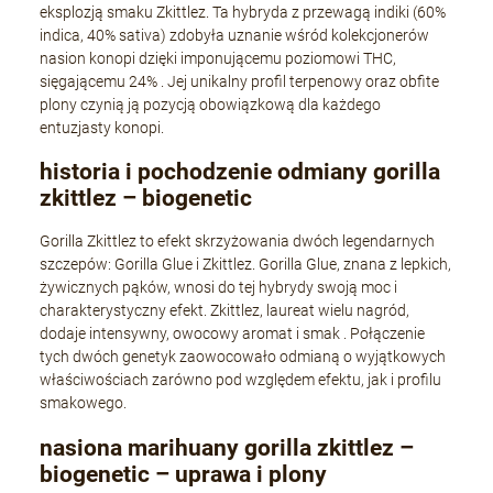
eksplozją smaku Zkittlez.
Ta hybryda z przewagą indiki (60%
indica, 40% sativa) zdobyła uznanie wśród kolekcjonerów
nasion konopi dzięki imponującemu poziomowi THC,
sięgającemu 24%
.
Jej unikalny profil terpenowy oraz obfite
plony czynią ją pozycją obowiązkową dla każdego
entuzjasty konopi.
historia i pochodzenie odmiany gorilla
zkittlez – biogenetic
Gorilla Zkittlez to efekt skrzyżowania dwóch legendarnych
szczepów: Gorilla Glue i Zkittlez.
Gorilla Glue, znana z lepkich,
żywicznych pąków, wnosi do tej hybrydy swoją moc i
charakterystyczny efekt.
Zkittlez, laureat wielu nagród,
dodaje intensywny, owocowy aromat i smak
.
Połączenie
tych dwóch genetyk zaowocowało odmianą o wyjątkowych
właściwościach zarówno pod względem efektu, jak i profilu
smakowego.
nasiona marihuany gorilla zkittlez –
biogenetic – uprawa i plony