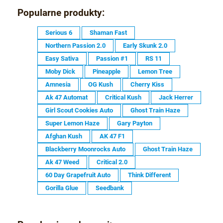
Popularne produkty:
Serious 6
Shaman Fast
Northern Passion 2.0
Early Skunk 2.0
Easy Sativa
Passion #1
RS 11
Moby Dick
Pineapple
Lemon Tree
Amnesia
OG Kush
Cherry Kiss
Ak 47 Automat
Critical Kush
Jack Herrer
Girl Scout Cookies Auto
Ghost Train Haze
Super Lemon Haze
Gary Payton
Afghan Kush
AK 47 F1
Blackberry Moonrocks Auto
Ghost Train Haze
Ak 47 Weed
Critical 2.0
60 Day Grapefruit Auto
Think Different
Gorilla Glue
Seedbank