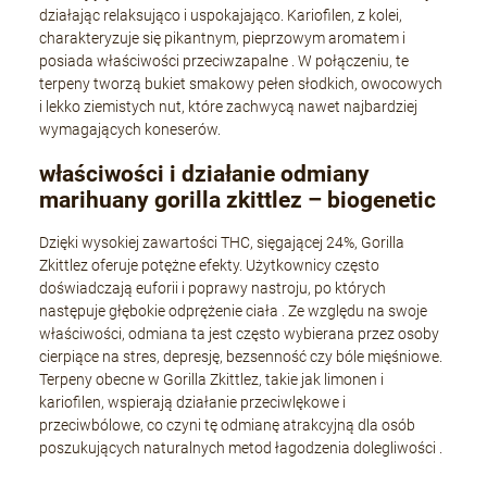
działając relaksująco i uspokajająco.
Kariofilen, z kolei,
charakteryzuje się pikantnym, pieprzowym aromatem i
posiada właściwości przeciwzapalne
.
W połączeniu, te
terpeny tworzą bukiet smakowy pełen słodkich, owocowych
i lekko ziemistych nut, które zachwycą nawet najbardziej
wymagających koneserów.
właściwości i działanie odmiany
marihuany gorilla zkittlez – biogenetic
Dzięki wysokiej zawartości THC, sięgającej 24%, Gorilla
Zkittlez oferuje potężne efekty.
Użytkownicy często
doświadczają euforii i poprawy nastroju, po których
następuje głębokie odprężenie ciała
.
Ze względu na swoje
właściwości, odmiana ta jest często wybierana przez osoby
cierpiące na stres, depresję, bezsenność czy bóle mięśniowe.
Terpeny obecne w Gorilla Zkittlez, takie jak limonen i
kariofilen, wspierają działanie przeciwlękowe i
przeciwbólowe, co czyni tę odmianę atrakcyjną dla osób
poszukujących naturalnych metod łagodzenia dolegliwości
.