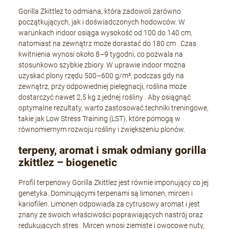
Gorilla Zkittlez to odmiana, która zadowoli zarówno
początkujących, jak i doświadczonych hodowców.
W
warunkach indoor osiąga wysokość od 100 do 140 cm,
natomiast na zewnątrz może dorastać do 180 cm
.
Czas
kwitnienia wynosi około 8–9 tygodni, co pozwala na
stosunkowo szybkie zbiory.
W uprawie indoor można
uzyskać plony rzędu 500–600 g/m², podczas gdy na
zewnątrz, przy odpowiedniej pielęgnacji, roślina może
dostarczyć nawet 2,5 kg z jednej rośliny
.
Aby osiągnąć
optymalne rezultaty, warto zastosować techniki treningowe,
takie jak Low Stress Training (LST), które pomogą w
równomiernym rozwoju rośliny i zwiększeniu plonów.
terpeny, aromat i smak odmiany gorilla
zkittlez – biogenetic
Profil terpenowy Gorilla Zkittlez jest równie imponujący co jej
genetyka.
Dominującymi terpenami są limonen, mircen i
kariofilen.
Limonen odpowiada za cytrusowy aromat i jest
znany ze swoich właściwości poprawiających nastrój oraz
redukujących stres
.
Mircen wnosi ziemiste i owocowe nuty,