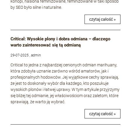
konopi, nasiona feminizowane, feminizowane w taki sposób
by SEO było silne i naturalne.
czytaj całość »
Critical: Wysokie plony i dobra odmiana – dlaczego
warto zainteresować się tą odmianą
29-07-2025 , admin
Critical to jedna z najbardziej cenionych odmian marihuany,
która zdobyła uznanie zarówno wśród amatorów, jak i
profesjonalnych hodowców. Jej wyjątkowe cechy sprawiają,
że jest to doskonały wybór dla każdego, kto poszukuje
wysokich plonów i łatwej uprawy. W tym artykule przyjrzymy
się bliżej tej odmianie, jej właściwościom oraz zaletom, które
sprawiają, że warto ją wybrać.
czytaj całość »