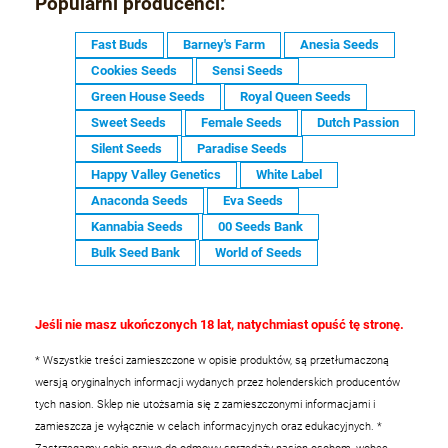
Popularni producenci:
Fast Buds
Barney's Farm
Anesia Seeds
Cookies Seeds
Sensi Seeds
Green House Seeds
Royal Queen Seeds
Sweet Seeds
Female Seeds
Dutch Passion
Silent Seeds
Paradise Seeds
Happy Valley Genetics
White Label
Anaconda Seeds
Eva Seeds
Kannabia Seeds
00 Seeds Bank
Bulk Seed Bank
World of Seeds
Jeśli nie masz ukończonych 18 lat, natychmiast opuść tę stronę.
* Wszystkie treści zamieszczone w opisie produktów, są przetłumaczoną
wersją oryginalnych informacji wydanych przez holenderskich producentów
tych nasion. Sklep nie utożsamia się z zamieszczonymi informacjami i
zamieszcza je wyłącznie w celach informacyjnych oraz edukacyjnych.
*