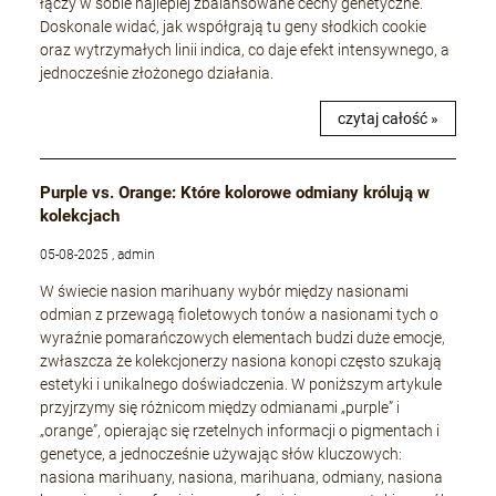
łączy w sobie najlepiej zbalansowane cechy genetyczne.
Doskonale widać, jak współgrają tu geny słodkich cookie
oraz wytrzymałych linii indica, co daje efekt intensywnego, a
jednocześnie złożonego działania.
czytaj całość »
Purple vs. Orange: Które kolorowe odmiany królują w
kolekcjach
05-08-2025 , admin
W świecie nasion marihuany wybór między nasionami
odmian z przewagą fioletowych tonów a nasionami tych o
wyraźnie pomarańczowych elementach budzi duże emocje,
zwłaszcza że kolekcjonerzy nasiona konopi często szukają
estetyki i unikalnego doświadczenia. W poniższym artykule
przyjrzymy się różnicom między odmianami „purple” i
„orange”, opierając się rzetelnych informacji o pigmentach i
genetyce, a jednocześnie używając słów kluczowych:
nasiona marihuany, nasiona, marihuana, odmiany, nasiona