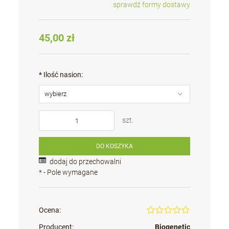
sprawdź formy dostawy
Cena nie zawiera ewentualnych kosztów płatności
45,00 zł
*
Ilość nasion:
szt.
DO KOSZYKA
dodaj do przechowalni
*
- Pole wymagane
Ocena:
Producent:
Biogenetic